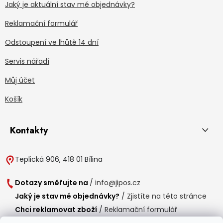
Jaký je aktuální stav mé objednávky?
Reklamační formulář
Odstoupení ve lhůtě 14 dní
Servis nářadí
Můj účet
Košík
Kontakty
Teplická 906, 418 01 Bílina
Dotazy směřujte na
/
info@jipos.cz
Jaký je stav mé objednávky?
/
Zjistíte na této stránce
Chci reklamovat zboží
/
Reklamační formulář
Chci vrátit zboží do 14 dní
/
Formulář pro vrácení zboží