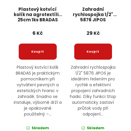
Plastový kotvící
Zahradní
kolík na agrotextílie
rychlospojka 1/2"
25cm 1ks BRADAS
5876 JIPOS
6 Kč
29 Kč
Plastový kotvící kolík
Zahradní rychlospojka
BRADAS je praktickým
1/2" 5876 JIPOS je
pomocníkem při
ideálním řešením pro
vytváření pevných a
rychlé a efektivní
estetických hranic v
propojení zahradních
zahradě. Snadno se
hadic. Díky funkci Stop
instaluje, výborně drží a
automaticky zastaví
je opakovaně
průtok vody při
použitelný –...
odpojení...
Skladem
Skladem