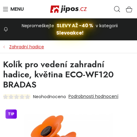
Přejít na obsah
Hled
N
SLEVY AŽ -40 %
Nepromeškejte
v kategorii
Slevoakce!
Slevoakce
Zahradní hadice
Zahrada
Kolík pro vedení zahradní
hadice, květina ECO-WF120
Stavba a dům
BRADAS
Podrobnosti hodnocení
Neohodnoceno
Dílna
TIP
Domácnost