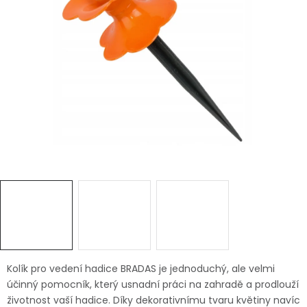
Dětská hřiště
Autodoplňky
Vánoce
Ochranné pomůcky
Fotovoltaika
Výprodej
Značky
Kolík pro vedení hadice BRADAS je jednoduchý, ale velmi
účinný pomocník, který usnadní práci na zahradě a prodlouží
životnost vaší hadice. Díky dekorativnímu tvaru květiny navíc