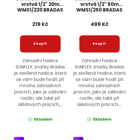
vrstvá 1/2" 20m
vrstvá 1/2" 50m
WMS1/220 BRADAS
WMS1/250 BRADAS
219 Kč
499 Kč
Zahradní hadice
Zahradní hadice
SUNFLEX značky Bradas
SUNFLEX značky Bradas
je zesílená hadice, která
je zesílená hadice, která
se vám bude hodit při
se vám bude hodit při
mnoha zahradních
mnoha zahradních
pracích, jako je zalévání
pracích, jako je zalévání
rostlin, ale také při
rostlin, ale také při
úklidových pracích,...
úklidových pracích,...
Skladem
Skladem