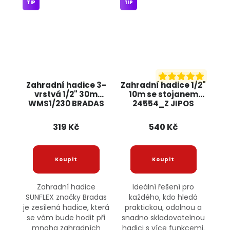
TIP
TIP
Zahradní hadice 3-
Zahradní hadice 1/2"
vrstvá 1/2" 30m
10m se stojanem
WMS1/230 BRADAS
24554_Z JIPOS
319 Kč
540 Kč
Zahradní hadice
Ideální řešení pro
SUNFLEX značky Bradas
každého, kdo hledá
je zesílená hadice, která
praktickou, odolnou a
se vám bude hodit při
snadno skladovatelnou
mnoha zahradních
hadici s více funkcemi.