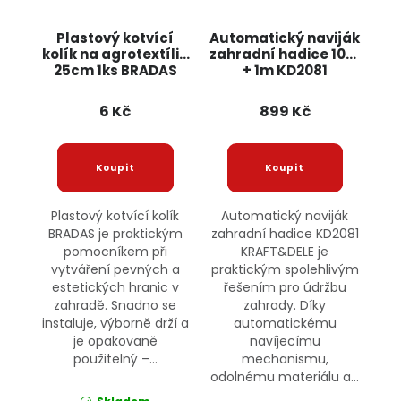
Plastový kotvící
Automatický naviják
kolík na agrotextílie
zahradní hadice 10m
25cm 1ks BRADAS
+ 1m KD2081
KRAFT&DELE
6 Kč
899 Kč
Plastový kotvící kolík
Automatický naviják
BRADAS je praktickým
zahradní hadice KD2081
pomocníkem při
KRAFT&DELE je
vytváření pevných a
praktickým spolehlivým
estetických hranic v
řešením pro údržbu
zahradě. Snadno se
zahrady. Díky
instaluje, výborně drží a
automatickému
je opakovaně
navíjecímu
použitelný –...
mechanismu,
odolnému materiálu a...