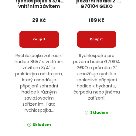
rychlospojka s 3/4"
požární hadici 2"
vnitřním závitem
G70104 GEKO
8657 JIPOS
29 Kč
189 Kč
Rychlospojka zahradní
Rychlospojka pro
hadice 8657 s vnitřním
požární hadici G70104
závitem 3/4" je
GEKO o průměru 2"
praktickým nástrojem,
umožňuje rychlé a
který usnadňuje
spolehlivé připojení
připojení zahradní
hadice k hydrantu,
hadice k různým
čerpadlu nebo jinému
zavlažovacím
zařízení.
zařízením. Tato
rychlospojka...
Skladem
Skladem