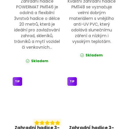
Zahradní hadice
Kvalitní zahradní hadice
POWERMAT PM1146 je
PM1148 se vyznačuje
odolná a flexibilní
velmi dobrým
3vrstvá hadice o délce
materiálem s vnějšího
20 metrů, která je
anti-UV PVC, který
ideální pro zavlažování
odolává slunečnímu
zahrad, skleníků,
záření a nízkým i
trávníků a mytí vozidel
vysokým teplotám.
či venkovních...
Skladem
Skladem
TIP
TIP
Zahradní hadice 3-
Zahradní hadice 3-