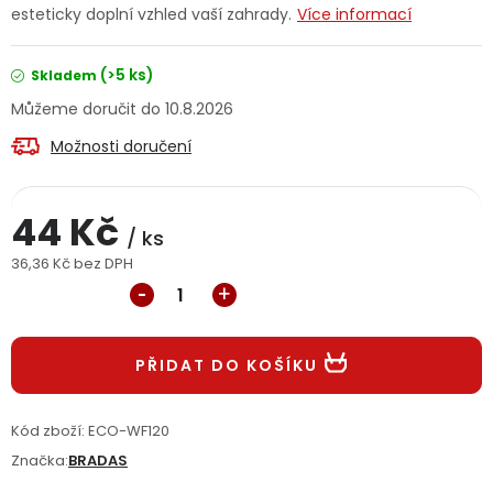
esteticky doplní vzhled vaší zahrady.
Více informací
Jaký je aktuální stav mé objednávky?
(>5 ks)
Skladem
Velkoobchodní spolupráce (B2B)
Prodejna nářadí
10.8.2026
Servis nářadí
Hodnocení obchodu
Možnosti doručení
Doprava a platba
Váš zákaznický účet
Kontakt
44 Kč
/ ks
PODPORA
36,36 Kč bez DPH
Měrná cena:
Reklamační formulář
Odstoupení ve lhůtě 14 dní
PŘIDAT DO KOŠÍKU
Obchodní podmínky
Reklamační řád
Kód zboží:
ECO-WF120
Podmínky ochrany osobních údajů
Značka:
BRADAS