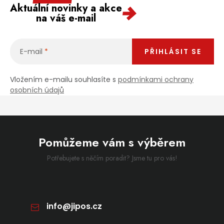
Aktuální novinky a akce
na váš e-mail
E-mail
PŘIHLÁSIT SE
Vložením e-mailu souhlasíte s
podmínkami ochrany
osobních údajů
Pomůžeme vám s výběrem
Potřebujete s něčím poradit? Jsme tu pro vás!
info
@
jipos.cz