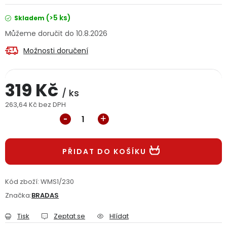
Jaký je aktuální stav mé objednávky?
(>5 ks)
Skladem
10.8.2026
Velkoobchodní spolupráce (B2B)
Prodejna nářadí
Možnosti doručení
Servis nářadí
Hodnocení obchodu
319 Kč
Doprava a platba
Váš zákaznický účet
Kontakt
/ ks
263,64 Kč bez DPH
Měrná cena:
PODPORA
Reklamační formulář
Odstoupení ve lhůtě 14 dní
PŘIDAT DO KOŠÍKU
Obchodní podmínky
Reklamační řád
Kód zboží:
WMS1/230
Značka:
BRADAS
Podmínky ochrany osobních údajů
Tisk
Zeptat se
Hlídat