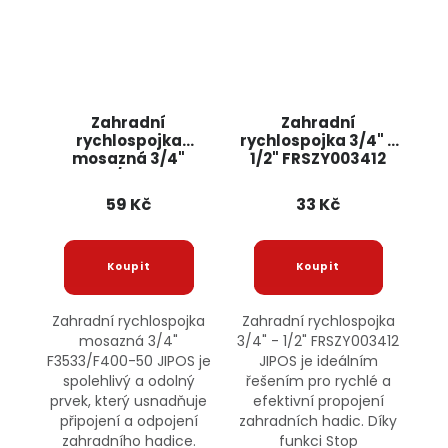
Zahradní
Zahradní
rychlospojka
rychlospojka 3/4" -
mosazná 3/4"
1/2" FRSZY003412
F3533/F400-50
JIPOS
JIPOS
59 Kč
33 Kč
Zahradní rychlospojka
Zahradní rychlospojka
mosazná 3/4"
3/4" - 1/2" FRSZY003412
F3533/F400-50 JIPOS je
JIPOS je ideálním
spolehlivý a odolný
řešením pro rychlé a
prvek, který usnadňuje
efektivní propojení
připojení a odpojení
zahradních hadic. Díky
zahradního hadice.
funkci Stop