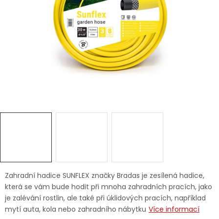
Dětská hřiště
Autodoplňky
Vánoce
Ochranné pomůcky
Fotovoltaika
Výprodej
Značky
Zahradní hadice SUNFLEX značky Bradas je zesílená hadice,
která se vám bude hodit při mnoha zahradních pracích, jako
je zalévání rostlin, ale také při úklidových pracích, například
mytí auta, kola nebo zahradního nábytku
Více informací