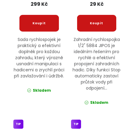
299 Kč
29 Kč
Sada rychlospojek je
Zahradní rychlospojka
praktický a efektivní
1/2" 5884 JIPOS je
doplněk pro každou
ideálním řešením pro
zahradu, který výrazně
rychlé a efektivní
usnadní manipulaci s
propojení zahradních
hadicemi a zrychlí práci
hadic. Díky funkci Stop
při zavlažování i údržbě.
automaticky zastaví
průtok vody při
odpojení...
Skladem
Skladem
TIP
TIP