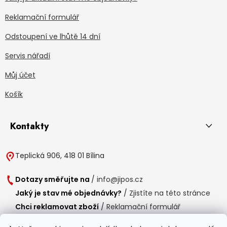
Reklamační formulář
Odstoupení ve lhůtě 14 dní
Servis nářadí
Můj účet
Košík
Kontakty
Teplická 906, 418 01 Bílina
Dotazy směřujte na
/
info@jipos.cz
Jaký je stav mé objednávky?
/
Zjistíte na této stránce
Chci reklamovat zboží
/
Reklamační formulář
Chci vrátit zboží do 14 dní
/
Formulář pro vrácení zboží