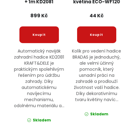
+ 1m KD2081
květina ECO-WF120
KRAFT&DELE
BRADAS
899 Kč
44 Kč
Automatický naviják
Kolík pro vedení hadice
zahradní hadice KD2081
BRADAS je jednoduchý,
KRAFT&DELE je
ale velmi účinný
praktickým spolehlivým
pomocník, který
řešením pro údržbu
usnadní práci na
zahrady. Díky
zahradě a prodlouží
automatickému
životnost vaší hadice.
navíjecímu
Díky dekorativnímu
mechanismu,
tvaru květiny navíc...
odolnému materiálu a...
Skladem
Skladem