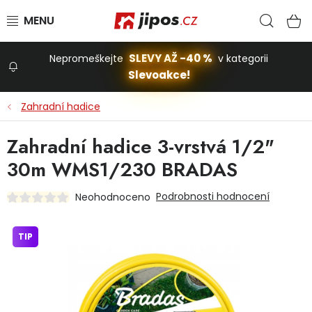
Přejít na obsah
Hled
N
SLEVY AŽ -40 %
Nepromeškejte
v kategorii
Slevoakce!
Slevoakce
Zahradní hadice
Zahrada
Zahradní hadice 3-vrstvá 1/2"
30m WMS1/230 BRADAS
Stavba a dům
Podrobnosti hodnocení
Neohodnoceno
Dílna
TIP
Domácnost