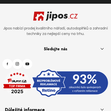
Zápatí
Jipos nabízí prodej kvalitního nářadí, autodoplňků a zahradní
techniky za nejlepší ceny na trhu.
Sledujte nás
Důležité informace