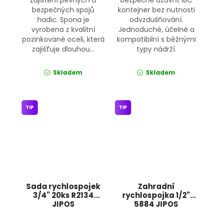
bezpečných spojů
kontejner bez nutnosti
hadic. Spona je
odvzdušňování.
vyrobena z kvalitní
Jednoduché, účelné a
pozinkované oceli, která
kompatibilní s běžnými
zajišťuje dlouhou...
typy nádrží.
Skladem
Skladem
TIP
TIP
Sada rychlospojek
Zahradní
3/4" 20ks R2134
rychlospojka 1/2"
JIPOS
5884 JIPOS