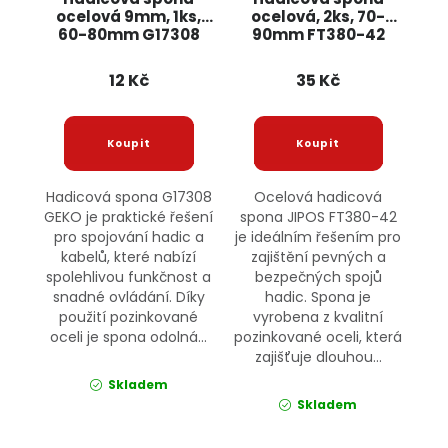
ocelová 9mm, 1ks,
ocelová, 2ks, 70-
60-80mm G17308
90mm FT380-42
GEKO
JIPOS
12 Kč
35 Kč
Hadicová spona G17308
Ocelová hadicová
GEKO je praktické řešení
spona JIPOS FT380-42
pro spojování hadic a
je ideálním řešením pro
kabelů, které nabízí
zajištění pevných a
spolehlivou funkčnost a
bezpečných spojů
snadné ovládání. Díky
hadic. Spona je
použití pozinkované
vyrobena z kvalitní
oceli je spona odolná...
pozinkované oceli, která
zajišťuje dlouhou...
Skladem
Skladem