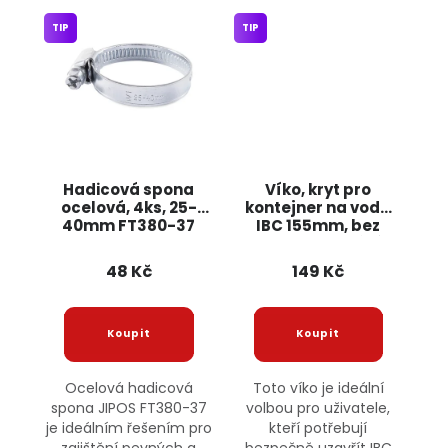
TIP
TIP
Hadicová spona
Víko, kryt pro
ocelová, 4ks, 25-
kontejner na vodu
40mm FT380-37
IBC 155mm, bez
JIPOS
odvzdušňování
48 Kč
149 Kč
Ocelová hadicová
Toto víko je ideální
spona JIPOS FT380-37
volbou pro uživatele,
je ideálním řešením pro
kteří potřebují
zajištění pevných a
bezpečně uzavřít IBC