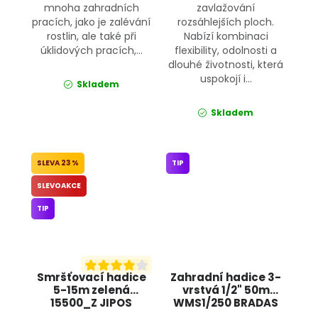
mnoha zahradních
zavlažování
pracích, jako je zalévání
rozsáhlejších ploch.
rostlin, ale také při
Nabízí kombinaci
úklidových pracích,...
flexibility, odolnosti a
dlouhé životnosti, která
uspokojí i...
Skladem
Skladem
23 %
TIP
SLEVOAKCE
TIP
Smršťovací hadice
Zahradní hadice 3-
5-15m zelená
vrstvá 1/2" 50m
15500_Z JIPOS
WMS1/250 BRADAS