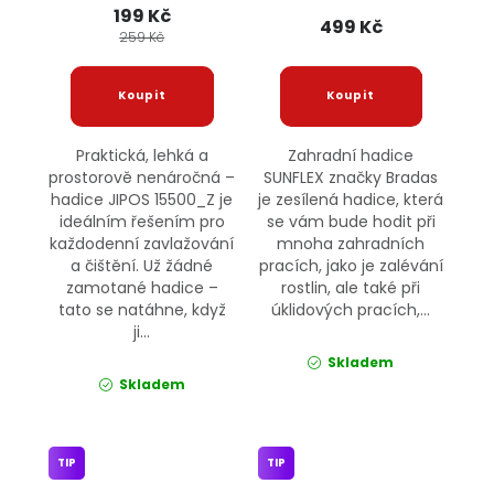
199 Kč
499 Kč
259 Kč
Praktická, lehká a
Zahradní hadice
prostorově nenáročná –
SUNFLEX značky Bradas
hadice JIPOS 15500_Z je
je zesílená hadice, která
ideálním řešením pro
se vám bude hodit při
každodenní zavlažování
mnoha zahradních
a čištění. Už žádné
pracích, jako je zalévání
zamotané hadice –
rostlin, ale také při
tato se natáhne, když
úklidových pracích,...
ji...
Skladem
Skladem
TIP
TIP