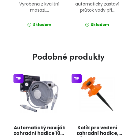
Vyrobena z kvalitní
automaticky zastaví
mosazi,...
průtok vody při...
Skladem
Skladem
Podobné produkty
TIP
TIP
Automatický naviják
Kolík pro vedení
zahradní hadice 10m
zahradní hadice,