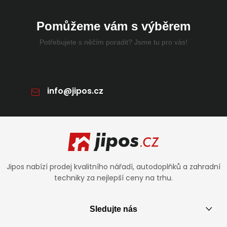
Pomůžeme vám s výběrem
Potřebujete s něčím poradit? Jsme tu pro vás!
info
@
jipos.cz
Zápatí
Jipos nabízí prodej kvalitního nářadí, autodoplňků a zahradní
techniky za nejlepší ceny na trhu.
Sledujte nás