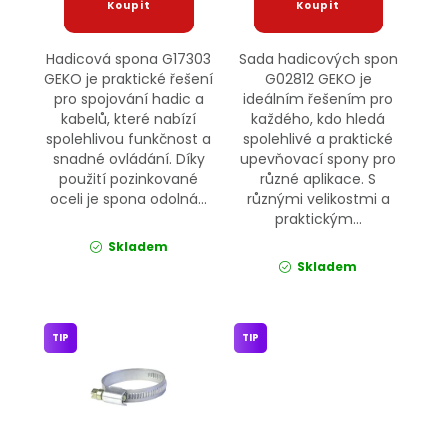
Hadicová spona G17303
Sada hadicových spon
GEKO je praktické řešení
G02812 GEKO je
pro spojování hadic a
ideálním řešením pro
kabelů, které nabízí
každého, kdo hledá
spolehlivou funkčnost a
spolehlivé a praktické
snadné ovládání. Díky
upevňovací spony pro
použití pozinkované
různé aplikace. S
oceli je spona odolná...
různými velikostmi a
praktickým...
Skladem
Skladem
TIP
TIP