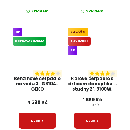
Skladem
Skladem
TIP
9 %
DOPRAVA ZDARMA
SLEVOAKCE
TIP
Benzínové čerpadlo
Kalové čerpadlo s
na vodu 3" G81040
drtičem do septiku a
GEKO
studny 2", 3100W,
KD760, KRAFT&DELE
1 659 Kč
4 590 Kč
1 839 Kč