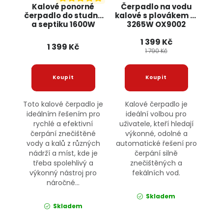
Kalové ponorné
Čerpadlo na vodu
čerpadlo do studny
kalové s plovákem 2"
a septiku 1600W
3265W OX9002
KD752 KRAFT&DELE
BOXER
1 399 Kč
1 399 Kč
1 790 Kč
Toto kalové čerpadlo je
Kalové čerpadlo je
ideálním řešením pro
ideální volbou pro
rychlé a efektivní
uživatele, kteří hledají
čerpání znečištěné
výkonné, odolné a
vody a kalů z různých
automatické řešení pro
nádrží a míst, kde je
čerpání silně
třeba spolehlivý a
znečištěných a
výkonný nástroj pro
fekálních vod.
náročné...
Skladem
Skladem