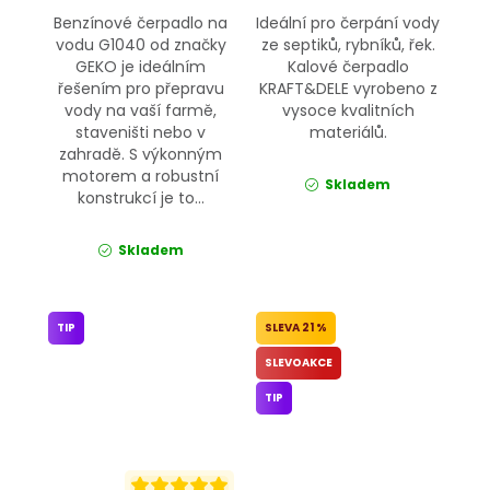
Benzínové čerpadlo na
Ideální pro čerpání vody
vodu G1040 od značky
ze septiků, rybníků, řek.
GEKO je ideálním
Kalové čerpadlo
řešením pro přepravu
KRAFT&DELE vyrobeno z
vody na vaší farmě,
vysoce kvalitních
staveništi nebo v
materiálů.
zahradě. S výkonným
motorem a robustní
Skladem
konstrukcí je to...
Skladem
TIP
21 %
SLEVOAKCE
TIP