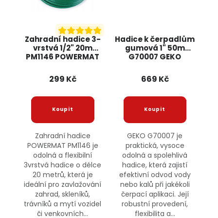
Zahradní hadice 3-
Hadice k čerpadlům
vrstvá 1/2" 20m
gumová 1" 50m
PM1146 POWERMAT
G70007 GEKO
299 Kč
669 Kč
Zahradní hadice
GEKO G70007 je
POWERMAT PM1146 je
praktická, vysoce
odolná a flexibilní
odolná a spolehlivá
3vrstvá hadice o délce
hadice, která zajistí
20 metrů, která je
efektivní odvod vody
ideální pro zavlažování
nebo kalů při jakékoli
zahrad, skleníků,
čerpací aplikaci. Její
trávníků a mytí vozidel
robustní provedení,
či venkovních...
flexibilita a...