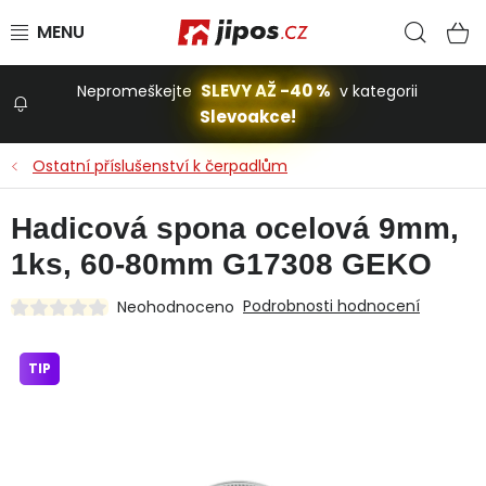
Přejít na obsah
Hled
N
SLEVY AŽ -40 %
Nepromeškejte
v kategorii
Slevoakce!
Slevoakce
Ostatní příslušenství k čerpadlům
Zahrada
Hadicová spona ocelová 9mm,
1ks, 60-80mm G17308 GEKO
Stavba a dům
Podrobnosti hodnocení
Neohodnoceno
Dílna
TIP
Domácnost