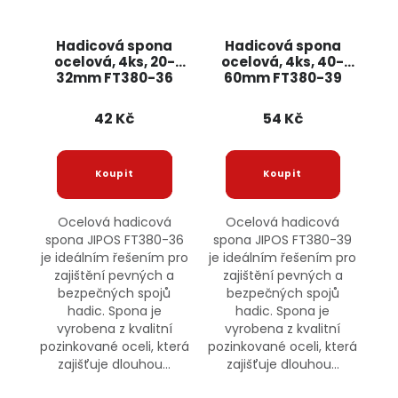
Hadicová spona
Hadicová spona
ocelová, 4ks, 20-
ocelová, 4ks, 40-
32mm FT380-36
60mm FT380-39
JIPOS
JIPOS
42 Kč
54 Kč
Ocelová hadicová
Ocelová hadicová
spona JIPOS FT380-36
spona JIPOS FT380-39
je ideálním řešením pro
je ideálním řešením pro
zajištění pevných a
zajištění pevných a
bezpečných spojů
bezpečných spojů
hadic. Spona je
hadic. Spona je
vyrobena z kvalitní
vyrobena z kvalitní
pozinkované oceli, která
pozinkované oceli, která
zajišťuje dlouhou...
zajišťuje dlouhou...