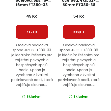
ocelová, 6ks, 10-
ocelová, 4ks, 32-
16mm FT380-33
50mm FT380-38
JIPOS
JIPOS
45 Kč
54 Kč
Ocelová hadicová
Ocelová hadicová
spona JIPOS FT380-33
spona JIPOS FT380-38
je ideálním řešením pro
je ideálním řešením pro
zajištění pevných a
zajištění pevných a
bezpečných spojů
bezpečných spojů
hadic. Spona je
hadic. Spona je
vyrobena z kvalitní
vyrobena z kvalitní
pozinkované oceli, která
pozinkované oceli, která
zajišťuje dlouhou...
zajišťuje dlouhou...
Skladem
Skladem