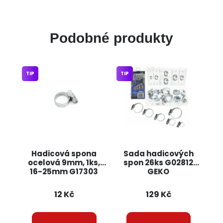
Podobné produkty
TIP
TIP
Hadicová spona
Sada hadicových
ocelová 9mm, 1ks,
spon 26ks G02812
16-25mm G17303
GEKO
GEKO
12 Kč
129 Kč