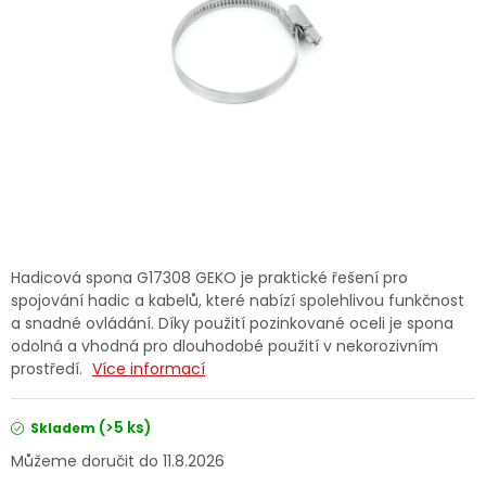
Dětská hřiště
Autodoplňky
Vánoce
Ochranné pomůcky
Fotovoltaika
Hadicová spona G17308 GEKO je praktické řešení pro
spojování hadic a kabelů, které nabízí spolehlivou funkčnost
Výprodej
a snadné ovládání. Díky použití pozinkované oceli je spona
odolná a vhodná pro dlouhodobé použití v nekorozivním
prostředí.
Více informací
Značky
(>5 ks)
Skladem
11.8.2026