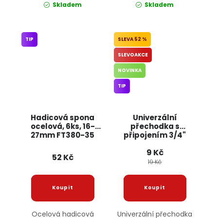
Skladem
Skladem
TIP
52 %
SLEVOAKCE
NOVINKA
TIP
Hadicová spona
Univerzální
ocelová, 6ks, 16-
přechodka s
27mm FT380-35
připojením 3/4"
JIPOS
ECO-4121 BRADAS
9 Kč
52 Kč
19 Kč
Ocelová hadicová
Univerzální přechodka