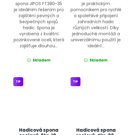
spona JIPOS FT380-35
je praktickým
je ideálním řešením pro
pomocníkem pro rychlé
zajištění pevných a
a spolehlivé připojení
bezpečných spojů
zahradních hadic
hadic. Spona je
různých velikostí. Díky
vyrobena z kvalitní
jednoduché montáži a
pozinkované oceli, která
univerzálnímu použití je
zajišťuje dlouhou...
ideální...
Skladem
Skladem
TIP
TIP
Hadicová spona
Hadicová spona