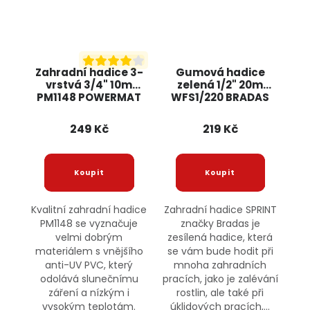
Zahradní hadice 3-
Gumová hadice
vrstvá 3/4" 10m
zelená 1/2" 20m
PM1148 POWERMAT
WFS1/220 BRADAS
249 Kč
219 Kč
Kvalitní zahradní hadice
Zahradní hadice SPRINT
PM1148 se vyznačuje
značky Bradas je
velmi dobrým
zesílená hadice, která
materiálem s vnějšího
se vám bude hodit při
anti-UV PVC, který
mnoha zahradních
odolává slunečnímu
pracích, jako je zalévání
záření a nízkým i
rostlin, ale také při
vysokým teplotám.
úklidových pracích,...