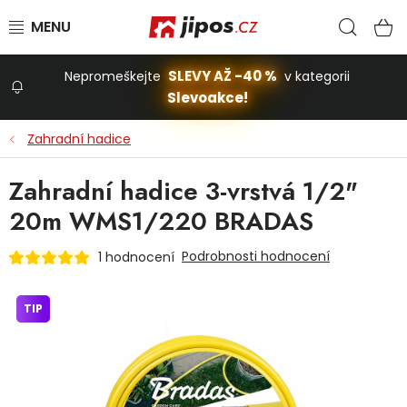
Přejít na obsah
Hled
N
SLEVY AŽ -40 %
Nepromeškejte
v kategorii
Slevoakce!
Slevoakce
Zahradní hadice
Zahrada
Zahradní hadice 3-vrstvá 1/2"
20m WMS1/220 BRADAS
Stavba a dům
Podrobnosti hodnocení
1 hodnocení
Dílna
TIP
Domácnost