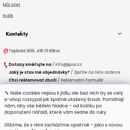
Můj účet
Košík
Kontakty
Teplická 906, 418 01 Bílina
Dotazy směřujte na
/
info@jipos.cz
Jaký je stav mé objednávky?
/
Zjistíte na této stránce
Chci reklamovat zboží
/
Reklamační formulář
Chci vrátit zboží do 14 dní
/
Formulář pro vrácení zboží
🔧 Naše cookies nejsou k jídlu, ale bez nich by se celý
e-shop rozsypal jak špatně utažený šroub. Pomáhají
Provozní doba
nám, aby vše běželo hladce – od košíku po
Po-Čt /
8:00 - 15:00
doporučení nářadí, které vám sedne do ruky.
Pá /
7:30 - 14:30
Slíbíme, že s nimi zacházíme opatrně – jako s novou
Polední přestávka /
11:00 - 11:30