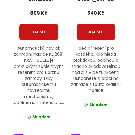
KRAFT&DELE
899 Kč
540 Kč
Automatický naviják
Ideální řešení pro
zahradní hadice KD2081
každého, kdo hledá
KRAFT&DELE je
praktickou, odolnou a
praktickým spolehlivým
snadno skladovatelnou
řešením pro údržbu
hadici s více funkcemi.
zahrady. Díky
Usnadněte si práci na
automatickému
zahradě s touto kvalitní
navíjecímu
hadicí!
mechanismu,
odolnému materiálu a...
Skladem
Skladem