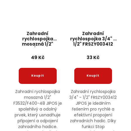
Zahradní
Zahradní
rychlospojka
rychlospojka 3/4" -
mosazná 1/2"
1/2" FRSZY003412
F3532/F400-48
JIPOS
JIPOS
49 Kč
33 Kč
Zahradní rychlospojka
Zahradní rychlospojka
mosazná 1/2"
3/4" - 1/2" FRSZY003412
F3532/F400-48 JIPOS je
JIPOS je ideálním
spolehlivý a odolný
řešením pro rychlé a
prvek, který usnadňuje
efektivní propojení
připojení a odpojení
zahradních hadic. Díky
zahradního hadice.
funkci Stop