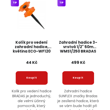
TIP
TIP
Kolík pro vedení
Zahradní hadice 3-
zahradní hadice,
vrstvá 1/2" 50m
květina ECO-WF120
WMS1/250 BRADAS
BRADAS
44 Kč
499 Kč
Kolík pro vedení hadice
Zahradní hadice
BRADAS je jednoduchý,
SUNFLEX značky Bradas
ale velmi účinný
je zesílená hadice, která
pomocník, který
se vám bude hodit při