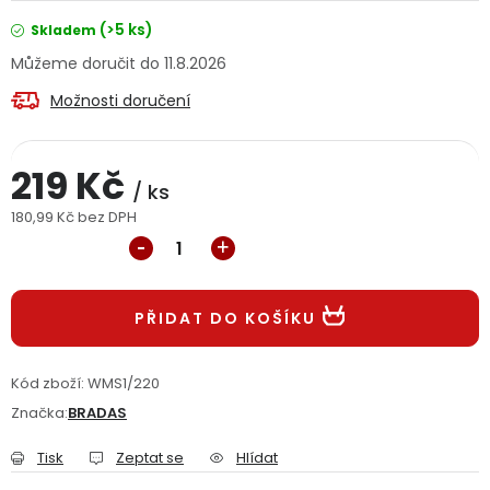
Jaký je aktuální stav mé objednávky?
(>5 ks)
Skladem
11.8.2026
Velkoobchodní spolupráce (B2B)
Prodejna nářadí
Možnosti doručení
Servis nářadí
Hodnocení obchodu
219 Kč
/ ks
Doprava a platba
Váš zákaznický účet
Kontakt
180,99 Kč bez DPH
Měrná cena:
PODPORA
PŘIDAT DO KOŠÍKU
Reklamační formulář
Odstoupení ve lhůtě 14 dní
Obchodní podmínky
Reklamační řád
Kód zboží:
WMS1/220
Značka:
BRADAS
Podmínky ochrany osobních údajů
Tisk
Zeptat se
Hlídat