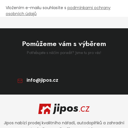
Vložením e-mailu souhlasíte s
podmínkami ochrany
osobních údajů
Pomůžeme vám s výběrem
Potřebujete s něčím poradit? Jsme tu pro vás!
info
@
jipos.cz
Zápatí
Jipos nabízí prodej kvalitního nářadí, autodoplňků a zahradní