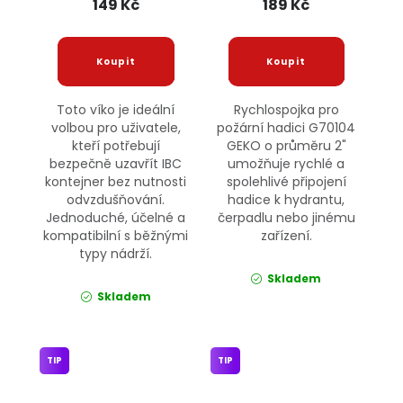
149 Kč
189 Kč
Toto víko je ideální
Rychlospojka pro
volbou pro uživatele,
požární hadici G70104
kteří potřebují
GEKO o průměru 2"
bezpečně uzavřít IBC
umožňuje rychlé a
kontejner bez nutnosti
spolehlivé připojení
odvzdušňování.
hadice k hydrantu,
Jednoduché, účelné a
čerpadlu nebo jinému
kompatibilní s běžnými
zařízení.
typy nádrží.
Skladem
Skladem
TIP
TIP