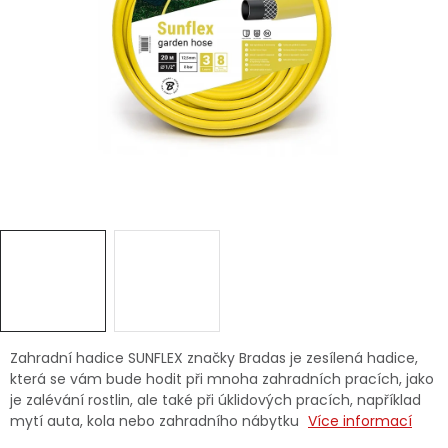
Dětská hřiště
Autodoplňky
Vánoce
Ochranné pomůcky
Fotovoltaika
Výprodej
Značky
Zahradní hadice SUNFLEX značky Bradas je zesílená hadice,
která se vám bude hodit při mnoha zahradních pracích, jako
je zalévání rostlin, ale také při úklidových pracích, například
mytí auta, kola nebo zahradního nábytku
Více informací