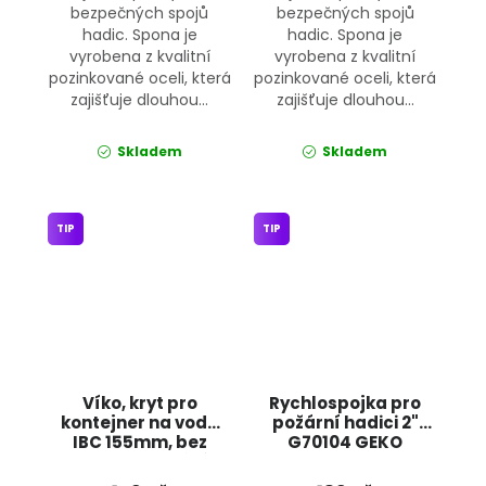
bezpečných spojů
bezpečných spojů
hadic. Spona je
hadic. Spona je
vyrobena z kvalitní
vyrobena z kvalitní
pozinkované oceli, která
pozinkované oceli, která
zajišťuje dlouhou...
zajišťuje dlouhou...
Skladem
Skladem
TIP
TIP
Víko, kryt pro
Rychlospojka pro
kontejner na vodu
požární hadici 2"
IBC 155mm, bez
G70104 GEKO
odvzdušňování