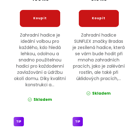
Zahradní hadice je
Zahradní hadice
ideální volbou pro
SUNFLEX značky Bradas
každého, kdo hledá
je zesílená hadice, která
lehkou, odolnou a
se vám bude hodit při
snadno použitelnou
mnoha zahradních
hadici pro každodenní
pracích, jako je zalévání
zavlažování a údržbu
rostlin, ale také při
okolí domu. Díky kvalitní
úklidových pracích,...
konstrukci a...
Skladem
Skladem
TIP
TIP