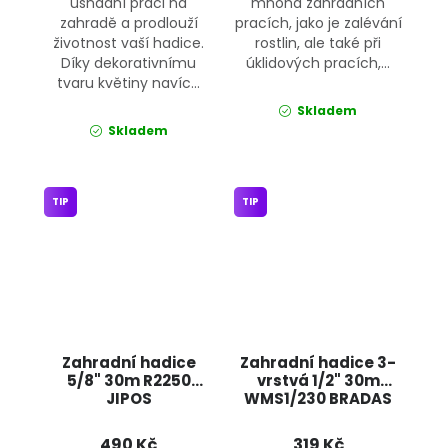
usnadní práci na
mnoha zahradních
zahradě a prodlouží
pracích, jako je zalévání
životnost vaší hadice.
rostlin, ale také při
Díky dekorativnímu
úklidových pracích,...
tvaru květiny navíc...
Skladem
Skladem
TIP
TIP
Zahradní hadice
Zahradní hadice 3-
5/8" 30m R2250
vrstvá 1/2" 30m
JIPOS
WMS1/230 BRADAS
490 Kč
319 Kč