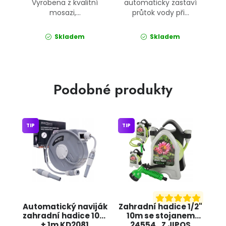
Vyrobena z kvalitní
automaticky zastaví
mosazi,...
průtok vody při...
Skladem
Skladem
Podobné produkty
TIP
TIP
Automatický naviják
Zahradní hadice 1/2"
zahradní hadice 10m
10m se stojanem
+ 1m KD2081
24554_Z JIPOS