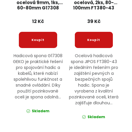
ocelová 9mm, 1ks,
ocelová, 2ks, 80-
60-80mm G17308
100mm FT380-43
GEKO
JIPOS
12 Kč
39 Kč
Hadicová spona G17308
Ocelová hadicová
GEKO je praktické řešení
spona JIPOS FT380-43
pro spojování hadic a
je ideálním řešením pro
kabelů, které nabízí
zajištění pevných a
spolehlivou funkčnost a
bezpečných spojů
snadné ovládání. Díky
hadic. Spona je
použití pozinkované
vyrobena z kvalitní
oceli je spona odolná...
pozinkované oceli, která
zajišťuje dlouhou...
Skladem
Skladem