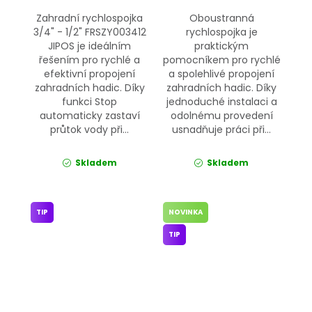
Zahradní rychlospojka
Oboustranná
3/4" - 1/2" FRSZY003412
rychlospojka je
JIPOS je ideálním
praktickým
řešením pro rychlé a
pomocníkem pro rychlé
efektivní propojení
a spolehlivé propojení
zahradních hadic. Díky
zahradních hadic. Díky
funkci Stop
jednoduché instalaci a
automaticky zastaví
odolnému provedení
průtok vody při...
usnadňuje práci při...
Skladem
Skladem
TIP
NOVINKA
TIP