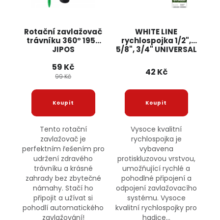
Rotační zavlažovač
WHITE LINE
trávníku 360° 1950
rychlospojka 1/2",
JIPOS
5/8", 3/4" UNIVERSAL
59 Kč
42 Kč
99 Kč
Tento rotační
Vysoce kvalitní
zavlažovač je
rychlospojka je
perfektním řešením pro
vybavena
udržení zdravého
protiskluzovou vrstvou,
trávníku a krásné
umožňující rychlé a
zahrady bez zbytečné
pohodlné připojení a
námahy. Stačí ho
odpojení zavlažovacího
připojit a užívat si
systému. Vysoce
pohodlí automatického
kvalitní rychlospojky pro
zavlažování!
hadice...