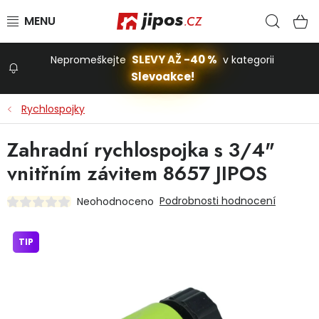
Přejít na obsah
Hled
N
SLEVY AŽ -40 %
Nepromeškejte
v kategorii
Slevoakce!
Slevoakce
Rychlospojky
Zahrada
Zahradní rychlospojka s 3/4"
vnitřním závitem 8657 JIPOS
Stavba a dům
Podrobnosti hodnocení
Neohodnoceno
Dílna
TIP
Domácnost