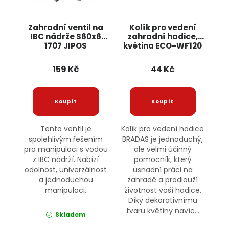
Zahradní ventil na
Kolík pro vedení
IBC nádrže S60x6
zahradní hadice,
1707 JIPOS
květina ECO-WF120
BRADAS
159 Kč
44 Kč
Tento ventil je
Kolík pro vedení hadice
spolehlivým řešením
BRADAS je jednoduchý,
pro manipulaci s vodou
ale velmi účinný
z IBC nádrží. Nabízí
pomocník, který
odolnost, univerzálnost
usnadní práci na
a jednoduchou
zahradě a prodlouží
manipulaci.
životnost vaší hadice.
Díky dekorativnímu
tvaru květiny navíc...
Skladem