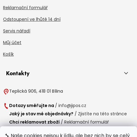
Reklamační formulář
Odstoupení ve lhůtě 14 dní
Servis nářadí
Můj účet
Košík
Kontakty
Teplická 906, 418 01 Bílina
Dotazy směřujte na
/
info@jipos.cz
Jaký je stav mé objednávky?
/
Zjistíte na této stránce
Chci reklamovat zboží
/
Reklamační formulář
Chci vrátit zboží do 14 dní
/
Formulář pro vrácení zboží
🔧 Naše cookies nejsou k jídlu, ale bez nich by se celý