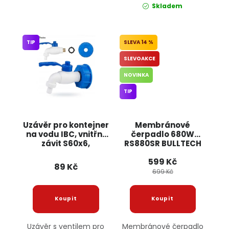
Skladem
TIP
14 %
SLEVOAKCE
NOVINKA
TIP
Uzávěr pro kontejner
Membránové
na vodu IBC, vnitřní
čerpadlo 680W
závit S60x6,
RS880SR BULLTECH
kohoutek s
599 Kč
ocelovým závitem
89 Kč
1/2" a těsněním
699 Kč
Uzávěr s ventilem pro
Membránové čerpadlo