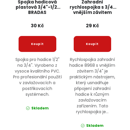
Spojka hadicová
Zahradní
plastová 3/4"-1/2"
rychlospojka s 3/4"
BRADAS
vnějším závitem
8968 JIPOS
30 Kč
29 Kč
Spojka pro hadice 1/2"
Rychlospojka zahradní
na 3/4". Vyrobeno z
hadice 8968 s vnějším
vysoce kvalitního PVC.
závitem 3/4" je
Pro profesionální použití
praktickým nástrojem,
v zavlažovacích a
který usnadňuje
postřikovacích
připojení zahradní
systémech.
hadice k různým
zavlažovacím
zařízením. Tato
Skladem
rychlospojka je...
Skladem