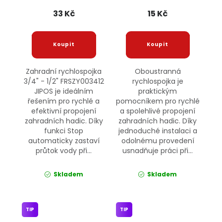
33 Kč
15 Kč
Zahradní rychlospojka
Oboustranná
3/4" - 1/2" FRSZY003412
rychlospojka je
JIPOS je ideálním
praktickým
řešením pro rychlé a
pomocníkem pro rychlé
efektivní propojení
a spolehlivé propojení
zahradních hadic. Díky
zahradních hadic. Díky
funkci Stop
jednoduché instalaci a
automaticky zastaví
odolnému provedení
průtok vody při...
usnadňuje práci při...
Skladem
Skladem
TIP
TIP