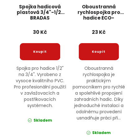
Spojka hadicová
Oboustranná
plastová 3/4"-1/2"
rychlospojka pro
BRADAS
hadice ECO-
PWB2201 BRADAS
30 Kč
23 Kč
Spojka pro hadice 1/2"
Oboustranná
na 3/4". Vyrobeno z
rychlospojka je
vysoce kvalitního PVC.
praktickým
Pro profesionální použití
pomocníkem pro rychlé
v zavlažovacích a
a spolehlivé propojení
postřikovacích
zahradních hadic. Díky
systémech.
jednoduché instalaci a
odolnému provedení
usnadňuje práci při...
Skladem
Skladem