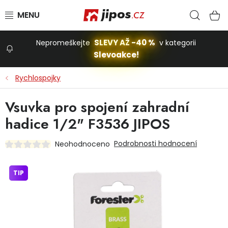
Přejít na obsah
Hled
N
SLEVY AŽ -40 %
Nepromeškejte
v kategorii
Slevoakce!
Slevoakce
Rychlospojky
Zahrada
Vsuvka pro spojení zahradní
hadice 1/2" F3536 JIPOS
Stavba a dům
Podrobnosti hodnocení
Neohodnoceno
Dílna
TIP
Domácnost