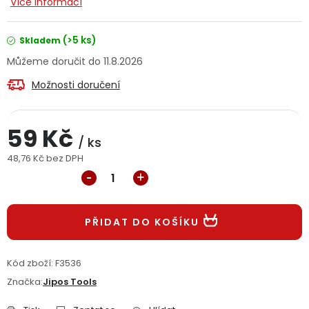
Více informací
Jaký je aktuální stav mé objednávky?
(>5 ks)
Skladem
Velkoobchodní spolupráce (B2B)
Prodejna nářadí
11.8.2026
Možnosti doručení
Servis nářadí
Hodnocení obchodu
Doprava a platba
Váš zákaznický účet
Kontakt
59 Kč
/ ks
48,76 Kč bez DPH
PODPORA
Měrná cena:
Reklamační formulář
Odstoupení ve lhůtě 14 dní
PŘIDAT DO KOŠÍKU
Obchodní podmínky
Reklamační řád
Kód zboží:
F3536
Podmínky ochrany osobních údajů
Značka:
Jipos Tools