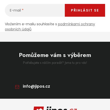
E-mail
PŘIHLÁSIT SE
Vložením e-mailu souhlasíte s
podmínkami ochrany
osobních údajů
Pomůžeme vám s výběrem
Potřebujete s něčím poradit? Jsme tu pro vás!
info
@
jipos.cz
Zápatí