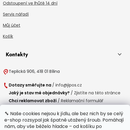
Odstoupení ve lhůtě 14 dní
Servis nářadí
Můj účet
Košík
Kontakty
Teplická 906, 418 01 Bílina
Dotazy směřujte na
/
info@jipos.cz
Jaký je stav mé objednávky?
/
Zjistíte na této stránce
Chci reklamovat zboží
/
Reklamační formulář
Chci vrátit zboží do 14 dní
/
Formulář pro vrácení zboží
🔧 Naše cookies nejsou k jídlu, ale bez nich by se celý
e-shop rozsypal jak špatně utažený šroub. Pomáhají
Provozní doba
nám, aby vše běželo hladce – od košíku po
Po-Čt /
8:00 - 15:00