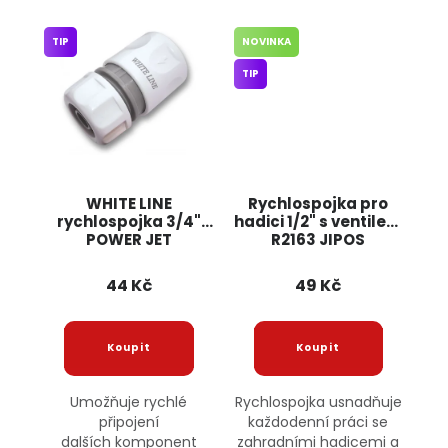
TIP
NOVINKA
TIP
WHITE LINE
Rychlospojka pro
rychlospojka 3/4"
hadici 1/2" s ventilem
POWER JET
R2163 JIPOS
44 Kč
49 Kč
Umožňuje rychlé
Rychlospojka usnadňuje
připojení
každodenní práci se
dalších komponent
zahradními hadicemi a