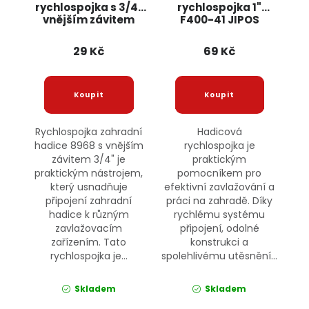
rychlospojka s 3/4"
rychlospojka 1"
vnějším závitem
F400-41 JIPOS
8968 JIPOS
29 Kč
69 Kč
Rychlospojka zahradní
Hadicová
hadice 8968 s vnějším
rychlospojka je
závitem 3/4" je
praktickým
praktickým nástrojem,
pomocníkem pro
který usnadňuje
efektivní zavlažování a
připojení zahradní
práci na zahradě. Díky
hadice k různým
rychlému systému
zavlažovacím
připojení, odolné
zařízením. Tato
konstrukci a
rychlospojka je...
spolehlivému utěsnění...
Skladem
Skladem