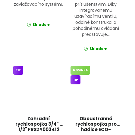
zavlažovacího systému
příslušenstvím. Díky
integrovanému
uzavíracímu ventilu,
odolné konstrukci a
Skladem
pohodlnému ovládání
představuje...
Skladem
TIP
NOVINKA
TIP
Zahradní
Oboustranná
rychlospojka 3/4" -
rychlospojka pro
1/2" FRSZY003412
hadice ECO-
JIPOS
PWB2200L BRADAS