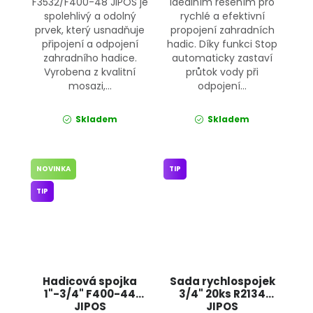
F3532/F400-48 JIPOS je
ideálním řešením pro
spolehlivý a odolný
rychlé a efektivní
prvek, který usnadňuje
propojení zahradních
připojení a odpojení
hadic. Díky funkci Stop
zahradního hadice.
automaticky zastaví
Vyrobena z kvalitní
průtok vody při
mosazi,...
odpojení...
Skladem
Skladem
NOVINKA
TIP
TIP
Hadicová spojka
Sada rychlospojek
1"-3/4" F400-44
3/4" 20ks R2134
JIPOS
JIPOS