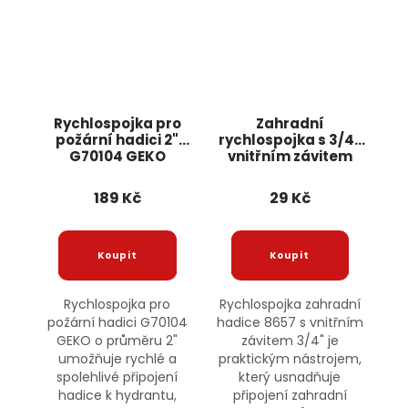
Rychlospojka pro
Zahradní
požární hadici 2"
rychlospojka s 3/4"
G70104 GEKO
vnitřním závitem
8657 JIPOS
189 Kč
29 Kč
Rychlospojka pro
Rychlospojka zahradní
požární hadici G70104
hadice 8657 s vnitřním
GEKO o průměru 2"
závitem 3/4" je
umožňuje rychlé a
praktickým nástrojem,
spolehlivé připojení
který usnadňuje
hadice k hydrantu,
připojení zahradní