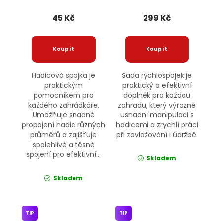
45 Kč
299 Kč
Hadicová spojka je
Sada rychlospojek je
praktickým
praktický a efektivní
pomocníkem pro
doplněk pro každou
každého zahrádkáře.
zahradu, který výrazně
Umožňuje snadné
usnadní manipulaci s
propojení hadic různých
hadicemi a zrychlí práci
průměrů a zajišťuje
při zavlažování i údržbě.
spolehlivé a těsné
spojení pro efektivní...
Skladem
Skladem
TIP
TIP