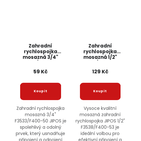
Zahradní
Zahradní
rychlospojka
rychlospojka
mosazná 3/4"
mosazná 1/2"
F3533/F400-50
F3538/F400-53
JIPOS
JIPOS
59 Kč
129 Kč
Zahradní rychlospojka
Vysoce kvalitní
mosazná 3/4"
mosazná zahradní
F3533/F400-50 JIPOS je
rychlospojka JIPOS 1/2"
spolehlivý a odolný
F3538/F400-53 je
prvek, který usnadňuje
ideální volbou pro
připojení a odpojení
efektivní připojení a