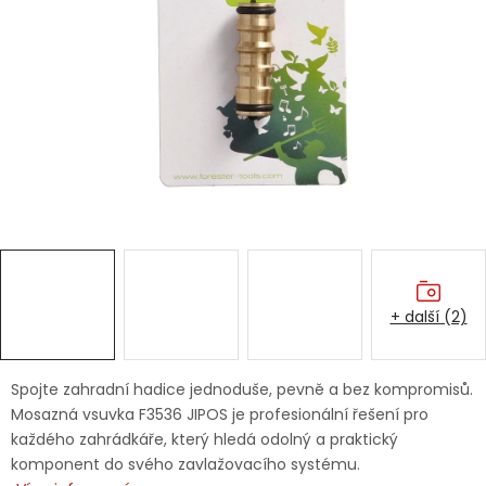
Dětská hřiště
Autodoplňky
Vánoce
Ochranné pomůcky
Fotovoltaika
+ další (2)
Výprodej
Značky
Spojte zahradní hadice jednoduše, pevně a bez kompromisů.
Mosazná vsuvka F3536 JIPOS je profesionální řešení pro
každého zahrádkáře, který hledá odolný a praktický
komponent do svého zavlažovacího systému.