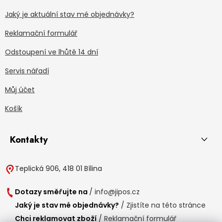
Jaký je aktuální stav mé objednávky?
Reklamační formulář
Odstoupení ve lhůtě 14 dní
Servis nářadí
Můj účet
Košík
Kontakty
Teplická 906, 418 01 Bílina
Dotazy směřujte na
/
info@jipos.cz
Jaký je stav mé objednávky?
/
Zjistíte na této stránce
Chci reklamovat zboží
/
Reklamační formulář