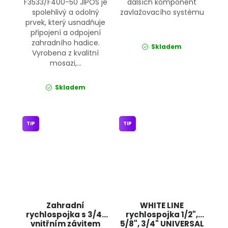
F3533/F400-50 JIPOS je
dalších komponent
spolehlivý a odolný
zavlažovacího systému
prvek, který usnadňuje
připojení a odpojení
zahradního hadice.
Skladem
Vyrobena z kvalitní
mosazi,...
Skladem
TIP
TIP
Zahradní
WHITE LINE
rychlospojka s 3/4"
rychlospojka 1/2",
vnitřním závitem
5/8", 3/4" UNIVERSAL