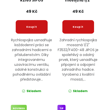
R2163 JIPOS
mosazná 1/2"
F3532/F400-48
JIPOS
49 Kč
49 Kč
Rychlospojka usnadňuje
Zahradní rychlospojka
každodenní práci se
mosazná 1/2"
zahradními hadicemi a
F3532/F400-48 JIPOS je
příslušenstvím. Díky
spolehlivý a odolný
integrovanému
prvek, který usnadňuje
uzavíracímu ventilu,
připojení a odpojení
odolné konstrukci a
zahradního hadice.
pohodlnému ovládání
Vyrobena z kvalitní
představuje...
mosazi,...
Skladem
Skladem
NOVINKA
TIP