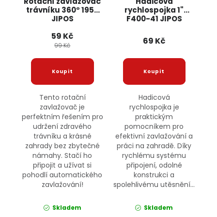
Rotační zavlažovač
Hadicová
trávníku 360° 1950
rychlospojka 1"
JIPOS
F400-41 JIPOS
59 Kč
69 Kč
99 Kč
Tento rotační
Hadicová
zavlažovač je
rychlospojka je
perfektním řešením pro
praktickým
udržení zdravého
pomocníkem pro
trávníku a krásné
efektivní zavlažování a
zahrady bez zbytečné
práci na zahradě. Díky
námahy. Stačí ho
rychlému systému
připojit a užívat si
připojení, odolné
pohodlí automatického
konstrukci a
zavlažování!
spolehlivému utěsnění...
Skladem
Skladem