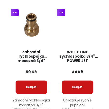
TIP
TIP
Zahradní
WHITE LINE
rychlospojka
rychlospojka 3/4"
mosazná 3/4"
POWER JET
F3533/F400-50
JIPOS
59 Kč
44 Kč
Zahradní rychlospojka
Umožňuje rychlé
mosazná 3/4"
připojení