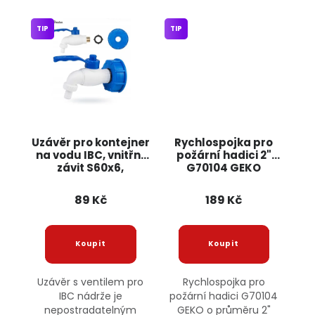
TIP
TIP
Uzávěr pro kontejner
Rychlospojka pro
na vodu IBC, vnitřní
požární hadici 2"
závit S60x6,
G70104 GEKO
kohoutek s
ocelovým závitem
89 Kč
189 Kč
1/2" a těsněním
Uzávěr s ventilem pro
Rychlospojka pro
IBC nádrže je
požární hadici G70104
nepostradatelným
GEKO o průměru 2"