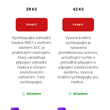
8657 JIPOS
29 Kč
42 Kč
Rychlospojka zahradní
Vysoce kvalitní
hadice 8657 s vnitřním
rychlospojka je
závitem 3/4" je
vybavena
praktickým nástrojem,
protiskluzovou vrstvou,
který usnadňuje
umožňující rychlé a
připojení zahradní
pohodlné připojení a
hadice k různým
odpojení zavlažovacího
zavlažovacím
systému. Vysoce
zařízením. Tato
kvalitní rychlospojky pro
rychlospojka...
hadice...
Skladem
Skladem