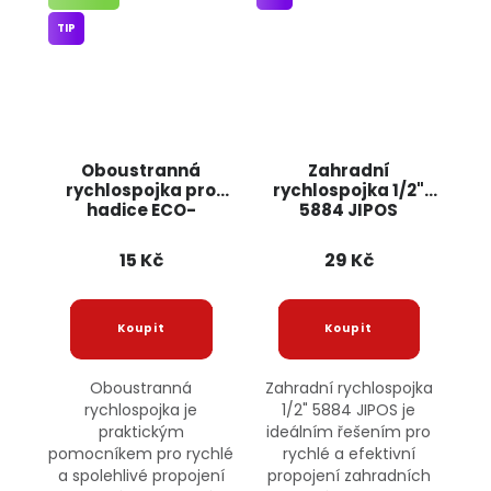
TIP
Oboustranná
Zahradní
rychlospojka pro
rychlospojka 1/2"
hadice ECO-
5884 JIPOS
PWB2200L BRADAS
15 Kč
29 Kč
Oboustranná
Zahradní rychlospojka
rychlospojka je
1/2" 5884 JIPOS je
praktickým
ideálním řešením pro
pomocníkem pro rychlé
rychlé a efektivní
a spolehlivé propojení
propojení zahradních