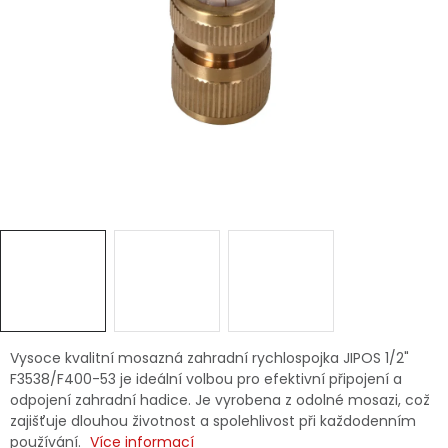
Dětská hřiště
Autodoplňky
Vánoce
Ochranné pomůcky
Fotovoltaika
Výprodej
Značky
Vysoce kvalitní mosazná zahradní rychlospojka JIPOS 1/2"
F3538/F400-53 je ideální volbou pro efektivní připojení a
odpojení zahradní hadice. Je vyrobena z odolné mosazi, což
zajišťuje dlouhou životnost a spolehlivost při každodenním
používání.
Více informací