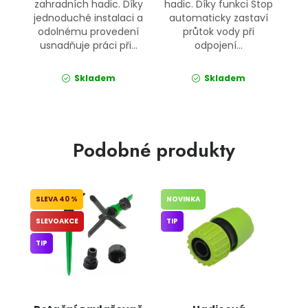
zahradních hadic. Díky
hadic. Díky funkci Stop
jednoduché instalaci a
automaticky zastaví
odolnému provedení
průtok vody při
usnadňuje práci při...
odpojení...
Skladem
Skladem
Podobné produkty
40 %
NOVINKA
SLEVOAKCE
TIP
TIP