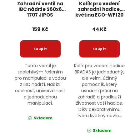
Zahradní ventil na
Kolík pro vedení
IBC nádrže S60x6
zahradní hadice,
1707 JIPOS
květina ECO-WF120
BRADAS
159 Kč
44 Kč
Tento ventil je
Kolík pro vedení hadice
spolehlivým řešením
BRADAS je jednoduchý,
pro manipulaci s vodou
ale velmi účinný
z IBC nádrží. Nabízí
pomocník, který
odolnost, univerzálnost
usnadní práci na
a jednoduchou
zahradě a prodlouží
manipulaci.
životnost vaší hadice.
Díky dekorativnímu
tvaru květiny navíc...
Skladem
Skladem