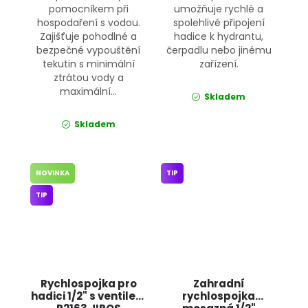
pomocníkem při
umožňuje rychlé a
hospodaření s vodou.
spolehlivé připojení
Zajišťuje pohodlné a
hadice k hydrantu,
bezpečné vypouštění
čerpadlu nebo jinému
tekutin s minimální
zařízení.
ztrátou vody a
maximální...
Skladem
Skladem
NOVINKA
TIP
TIP
Rychlospojka pro
Zahradní
hadici 1/2" s ventilem
rychlospojka