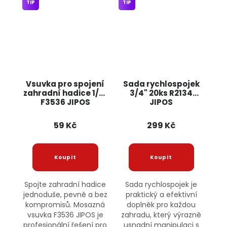
TIP
TIP
Vsuvka pro spojení
Sada rychlospojek
zahradní hadice 1/2"
3/4" 20ks R2134
F3536 JIPOS
JIPOS
59 Kč
299 Kč
Spojte zahradní hadice
Sada rychlospojek je
jednoduše, pevně a bez
praktický a efektivní
kompromisů. Mosazná
doplněk pro každou
vsuvka F3536 JIPOS je
zahradu, který výrazně
profesionální řešení pro
usnadní manipulaci s