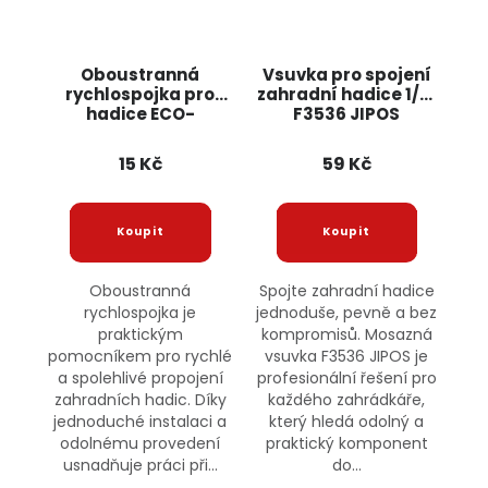
Oboustranná
Vsuvka pro spojení
rychlospojka pro
zahradní hadice 1/2"
hadice ECO-
F3536 JIPOS
PWB2200L BRADAS
15 Kč
59 Kč
Oboustranná
Spojte zahradní hadice
rychlospojka je
jednoduše, pevně a bez
praktickým
kompromisů. Mosazná
pomocníkem pro rychlé
vsuvka F3536 JIPOS je
a spolehlivé propojení
profesionální řešení pro
zahradních hadic. Díky
každého zahrádkáře,
jednoduché instalaci a
který hledá odolný a
odolnému provedení
praktický komponent
usnadňuje práci při...
do...