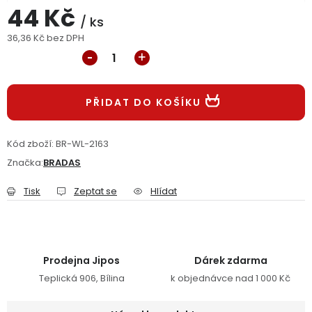
44 Kč
Jaký je aktuální stav mé objednávky?
/ ks
36,36 Kč bez DPH
Měrná cena:
Velkoobchodní spolupráce (B2B)
Prodejna nářadí
Servis nářadí
Hodnocení obchodu
PŘIDAT DO KOŠÍKU
Doprava a platba
Váš zákaznický účet
Kontakt
Kód zboží:
BR-WL-2163
PODPORA
Značka:
BRADAS
Tisk
Zeptat se
Hlídat
Reklamační formulář
Odstoupení ve lhůtě 14 dní
Obchodní podmínky
Reklamační řád
Prodejna Jipos
Dárek zdarma
Podmínky ochrany osobních údajů
Teplická 906, Bílina
k objednávce nad 1 000 Kč