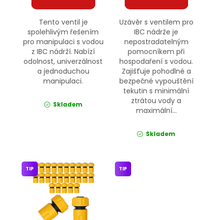
Tento ventil je
Uzávěr s ventilem pro
spolehlivým řešením
IBC nádrže je
pro manipulaci s vodou
nepostradatelným
z IBC nádrží. Nabízí
pomocníkem při
odolnost, univerzálnost
hospodaření s vodou.
a jednoduchou
Zajišťuje pohodlné a
manipulaci.
bezpečné vypouštění
tekutin s minimální
ztrátou vody a
Skladem
maximální...
Skladem
TIP
TIP