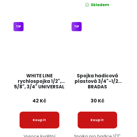
Skladem
TIP
TIP
WHITE LINE
Spojka hadicová
rychlospojka 1/2",
plastová 3/4"-1/2"
5/8", 3/4" UNIVERSAL
BRADAS
42 Kč
30 Kč
Vysoce kvalitní
Spojka pro hadice 1/2"