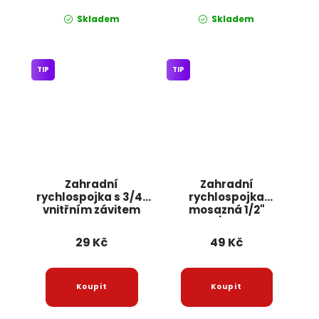
Skladem
Skladem
TIP
TIP
Zahradní
Zahradní
rychlospojka s 3/4"
rychlospojka
vnitřním závitem
mosazná 1/2"
8657 JIPOS
F3532/F400-48
JIPOS
29 Kč
49 Kč