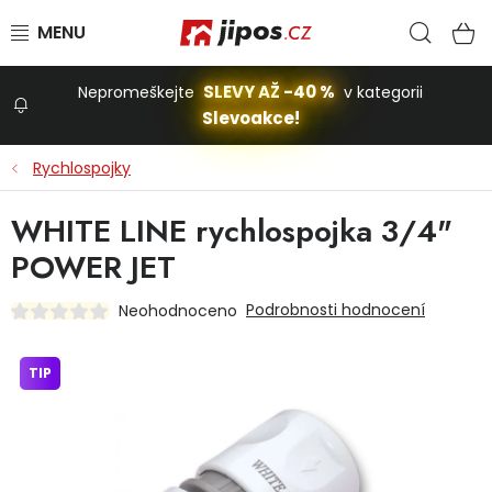
Přejít na obsah
Hled
N
SLEVY AŽ -40 %
Nepromeškejte
v kategorii
Slevoakce!
Slevoakce
Rychlospojky
Zahrada
WHITE LINE rychlospojka 3/4"
POWER JET
Stavba a dům
Podrobnosti hodnocení
Neohodnoceno
Dílna
TIP
Domácnost