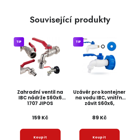
Související produkty
TIP
TIP
Zahradní ventil na
Uzávěr pro kontejner
IBC nádrže S60x6
na vodu IBC, vnitřní
1707 JIPOS
závit S60x6,
kohoutek s
ocelovým závitem
159 Kč
89 Kč
1/2" a těsněním