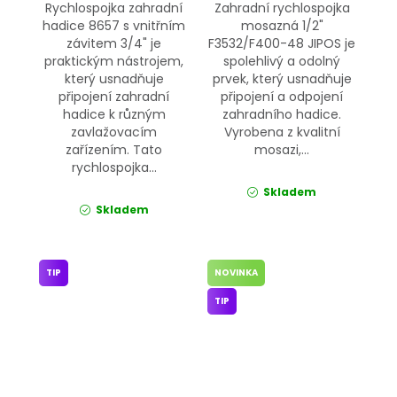
Rychlospojka zahradní
Zahradní rychlospojka
hadice 8657 s vnitřním
mosazná 1/2"
závitem 3/4" je
F3532/F400-48 JIPOS je
praktickým nástrojem,
spolehlivý a odolný
který usnadňuje
prvek, který usnadňuje
připojení zahradní
připojení a odpojení
hadice k různým
zahradního hadice.
zavlažovacím
Vyrobena z kvalitní
zařízením. Tato
mosazi,...
rychlospojka...
Skladem
Skladem
TIP
NOVINKA
TIP