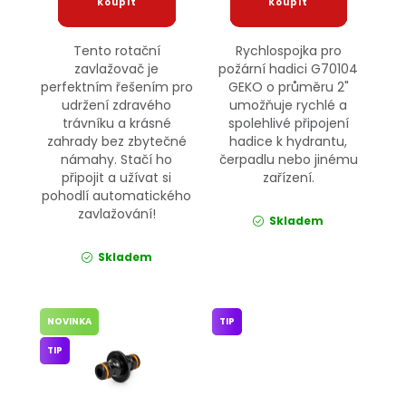
Tento rotační
Rychlospojka pro
zavlažovač je
požární hadici G70104
perfektním řešením pro
GEKO o průměru 2"
udržení zdravého
umožňuje rychlé a
trávníku a krásné
spolehlivé připojení
zahrady bez zbytečné
hadice k hydrantu,
námahy. Stačí ho
čerpadlu nebo jinému
připojit a užívat si
zařízení.
pohodlí automatického
zavlažování!
Skladem
Skladem
NOVINKA
TIP
TIP