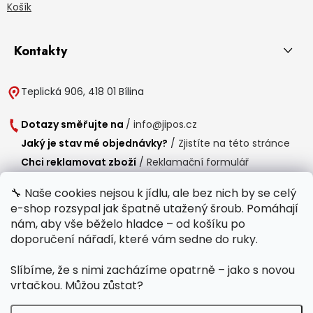
Košík
Kontakty
Teplická 906, 418 01 Bílina
Dotazy směřujte na
/
info@jipos.cz
Jaký je stav mé objednávky?
/
Zjistíte na této stránce
Chci reklamovat zboží
/
Reklamační formulář
Chci vrátit zboží do 14 dní
/
Formulář pro vrácení zboží
🔧 Naše cookies nejsou k jídlu, ale bez nich by se celý
e-shop rozsypal jak špatně utažený šroub. Pomáhají
Provozní doba
nám, aby vše běželo hladce – od košíku po
Po-Čt /
8:00 - 15:00
doporučení nářadí, které vám sedne do ruky.
Pá /
7:30 - 14:30
Slíbíme, že s nimi zacházíme opatrně – jako s novou
Polední přestávka /
11:00 - 11:30
vrtačkou. Můžou zůstat?