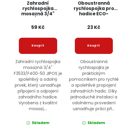
Zahradní
Oboustranná
rychlospojka
rychlospojka pro
mosazná 3/4"
hadice ECO-
F3533/F400-50
PWB2201 BRADAS
JIPOS
59 Kč
23 Kč
Zahradní rychlospojka
Oboustranná
mosazná 3/4"
rychlospojka je
F3533/F400-50 JIPOS je
praktickým
spolehlivý a odolný
pomocníkem pro rychlé
prvek, který usnadňuje
a spolehlivé propojení
připojení a odpojení
zahradních hadic. Díky
zahradního hadice.
jednoduché instalaci a
Vyrobena z kvalitní
odolnému provedení
mosazi,...
usnadňuje práci při...
Skladem
Skladem