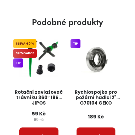
Podobné produkty
40 %
TIP
SLEVOAKCE
TIP
Rotační zavlažovač
Rychlospojka pro
trávníku 360° 1950
požární hadici 2"
JIPOS
G70104 GEKO
59 Kč
189 Kč
99 Kč