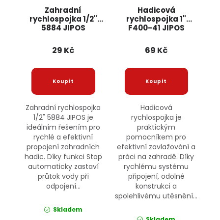
Zahradní
Hadicová
rychlospojka 1/2"
rychlospojka 1"
5884 JIPOS
F400-41 JIPOS
29 Kč
69 Kč
Zahradní rychlospojka
Hadicová
1/2" 5884 JIPOS je
rychlospojka je
ideálním řešením pro
praktickým
rychlé a efektivní
pomocníkem pro
propojení zahradních
efektivní zavlažování a
hadic. Díky funkci Stop
práci na zahradě. Díky
automaticky zastaví
rychlému systému
průtok vody při
připojení, odolné
odpojení...
konstrukci a
spolehlivému utěsnění...
Skladem
Skladem