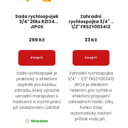
Sada rychlospojek
Zahradní
3/4" 20ks R2134
rychlospojka 3/4" -
JIPOS
1/2" FRSZY003412
JIPOS
299 Kč
33 Kč
Sada rychlospojek je
Zahradní rychlospojka
praktický a efektivní
3/4" - 1/2" FRSZY003412
doplněk pro každou
JIPOS je ideálním
zahradu, který výrazně
řešením pro rychlé a
usnadní manipulaci s
efektivní propojení
hadicemi a zrychlí práci
zahradních hadic. Díky
při zavlažování i údržbě.
funkci Stop
automaticky zastaví
průtok vody při...
Skladem