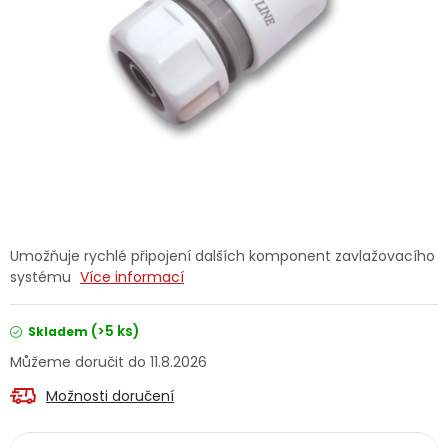
Dětská hřiště
Autodoplňky
Vánoce
Ochranné pomůcky
Fotovoltaika
Umožňuje rychlé připojení dalších komponent zavlažovacího
systému
Více informací
Výprodej
(>5 ks)
Skladem
Značky
11.8.2026
Možnosti doručení