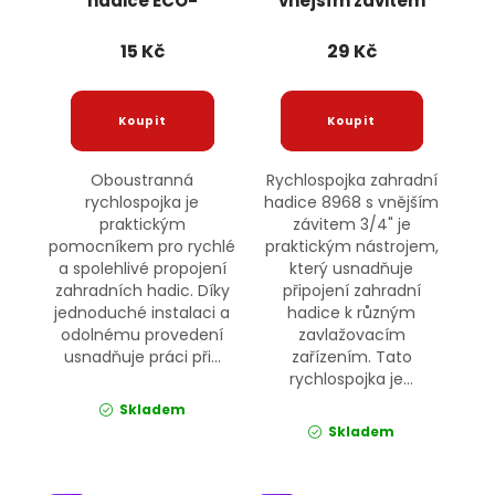
hadice ECO-
vnějším závitem
PWB2200L BRADAS
8968 JIPOS
15 Kč
29 Kč
Oboustranná
Rychlospojka zahradní
rychlospojka je
hadice 8968 s vnějším
praktickým
závitem 3/4" je
pomocníkem pro rychlé
praktickým nástrojem,
a spolehlivé propojení
který usnadňuje
zahradních hadic. Díky
připojení zahradní
jednoduché instalaci a
hadice k různým
odolnému provedení
zavlažovacím
usnadňuje práci při...
zařízením. Tato
rychlospojka je...
Skladem
Skladem