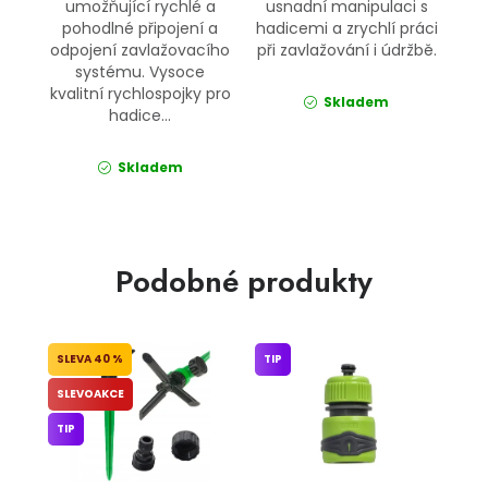
umožňující rychlé a
usnadní manipulaci s
pohodlné připojení a
hadicemi a zrychlí práci
odpojení zavlažovacího
při zavlažování i údržbě.
systému. Vysoce
kvalitní rychlospojky pro
Skladem
hadice...
Skladem
Podobné produkty
40 %
TIP
SLEVOAKCE
TIP