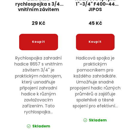
rychlospojka s 3/4"
1"-3/4" F400-44
vnitřním závitem
JIPOS
8657 JIPOS
29 Kč
45 Kč
Rychlospojka zahradní
Hadicová spojka je
hadice 8657 s vnitřním
praktickým
závitem 3/4" je
pomocníkem pro
praktickým nástrojem,
každého zahrádkáře.
který usnadňuje
Umožňuje snadné
připojení zahradní
propojení hadic různých
hadice k různým
průměrů a zajišťuje
zavlažovacím
spolehlivé a těsné
zařízením. Tato
spojení pro efektivní...
rychlospojka...
Skladem
Skladem