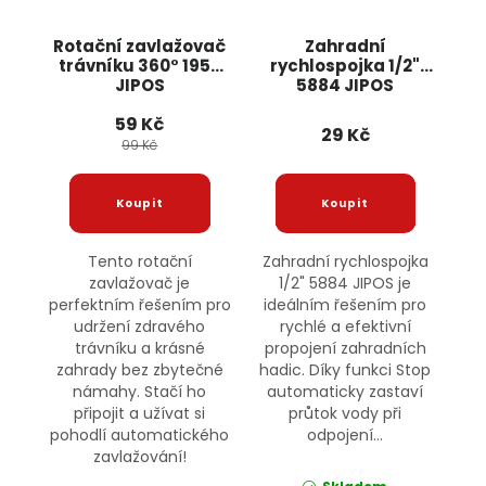
Rotační zavlažovač
Zahradní
trávníku 360° 1950
rychlospojka 1/2"
JIPOS
5884 JIPOS
59 Kč
29 Kč
99 Kč
Tento rotační
Zahradní rychlospojka
zavlažovač je
1/2" 5884 JIPOS je
perfektním řešením pro
ideálním řešením pro
udržení zdravého
rychlé a efektivní
trávníku a krásné
propojení zahradních
zahrady bez zbytečné
hadic. Díky funkci Stop
námahy. Stačí ho
automaticky zastaví
připojit a užívat si
průtok vody při
pohodlí automatického
odpojení...
zavlažování!