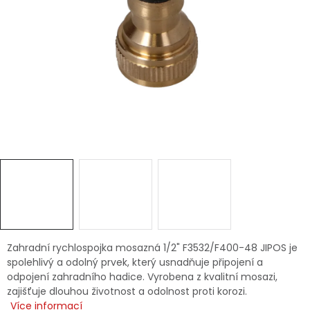
Dětská hřiště
Autodoplňky
Vánoce
Ochranné pomůcky
Fotovoltaika
Výprodej
Značky
Zahradní rychlospojka mosazná 1/2" F3532/F400-48 JIPOS je
spolehlivý a odolný prvek, který usnadňuje připojení a
odpojení zahradního hadice. Vyrobena z kvalitní mosazi,
zajišťuje dlouhou životnost a odolnost proti korozi.
Více informací