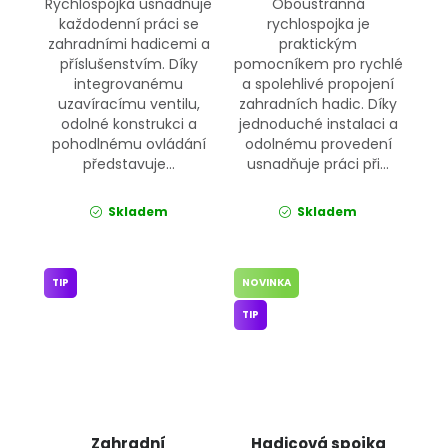
Rychlospojka usnadňuje
Oboustranná
každodenní práci se
rychlospojka je
zahradními hadicemi a
praktickým
příslušenstvím. Díky
pomocníkem pro rychlé
integrovanému
a spolehlivé propojení
uzavíracímu ventilu,
zahradních hadic. Díky
odolné konstrukci a
jednoduché instalaci a
pohodlnému ovládání
odolnému provedení
představuje...
usnadňuje práci při...
Skladem
Skladem
TIP
NOVINKA
TIP
Zahradní
Hadicová spojka