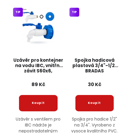
TIP
TIP
Uzávěr pro kontejner
Spojka hadicová
na vodu IBC, vnitřní
plastová 3/4"-1/2"
závit S60x6,
BRADAS
kohoutek s
ocelovým závitem
89 Kč
30 Kč
1/2" a těsněním
Uzávěr s ventilem pro
Spojka pro hadice 1/2"
IBC nádrže je
na 3/4". Vyrobeno z
nepostradatelným
vysoce kvalitního PVC.