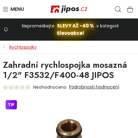
Přejít na obsah
Hled
N
SLEVY AŽ -40 %
Nepromeškejte
v kategorii
Slevoakce!
Slevoakce
Rychlospojky
Zahrada
Zahradní rychlospojka mosazná
1/2" F3532/F400-48 JIPOS
Stavba a dům
Podrobnosti hodnocení
Neohodnoceno
Dílna
TIP
Domácnost