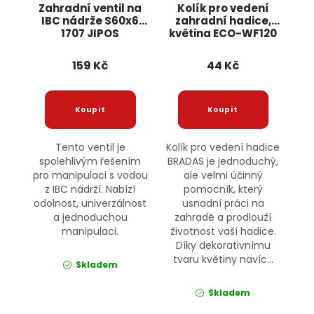
Zahradní ventil na
Kolík pro vedení
IBC nádrže S60x6
zahradní hadice,
1707 JIPOS
květina ECO-WF120
BRADAS
159 Kč
44 Kč
Tento ventil je
Kolík pro vedení hadice
spolehlivým řešením
BRADAS je jednoduchý,
pro manipulaci s vodou
ale velmi účinný
z IBC nádrží. Nabízí
pomocník, který
odolnost, univerzálnost
usnadní práci na
a jednoduchou
zahradě a prodlouží
manipulaci.
životnost vaší hadice.
Díky dekorativnímu
tvaru květiny navíc...
Skladem
Skladem