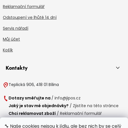
Reklamační formulář
Odstoupení ve lhůtě 14 dní
Servis nářadí
Můj účet
Košík
Kontakty
Teplická 906, 418 01 Bílina
Dotazy směřujte na
/
info@jipos.cz
Jaký je stav mé objednávky?
/
Zjistíte na této stránce
Chci reklamovat zboží
/
Reklamační formulář
Chci vrátit zboží do 14 dní
/
Formulář pro vrácení zboží
🔧 Naše cookies nejsou k jídlu, ale bez nich by se celý