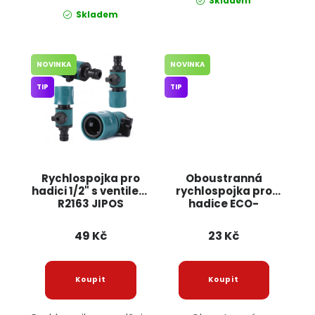
Skladem
Skladem
NOVINKA
NOVINKA
TIP
TIP
Rychlospojka pro
Oboustranná
hadici 1/2" s ventilem
rychlospojka pro
R2163 JIPOS
hadice ECO-
PWB2201 BRADAS
49 Kč
23 Kč