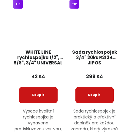
TIP
TIP
WHITE LINE
Sada rychlospojek
rychlospojka 1/2",
3/4" 20ks R2134
5/8", 3/4" UNIVERSAL
JIPOS
42 Kč
299 Kč
Vysoce kvalitní
Sada rychlospojek je
rychlospojka je
praktický a efektivní
vybavena
doplněk pro každou
protiskluzovou vrstvou,
zahradu, který výrazně