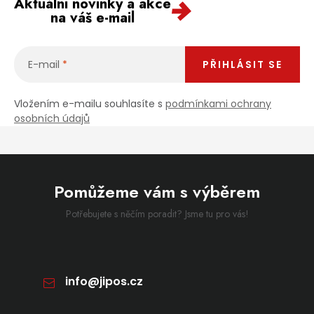
Aktuální novinky a akce
na váš e-mail
E-mail
PŘIHLÁSIT SE
Vložením e-mailu souhlasíte s
podmínkami ochrany
osobních údajů
Pomůžeme vám s výběrem
Potřebujete s něčím poradit? Jsme tu pro vás!
info
@
jipos.cz