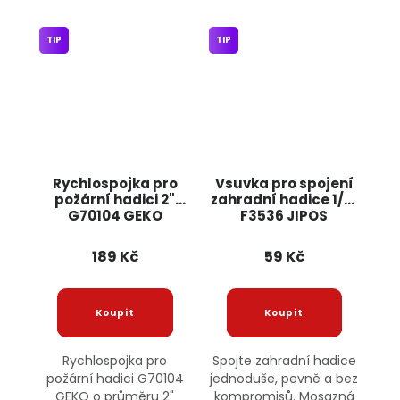
TIP
TIP
Rychlospojka pro
Vsuvka pro spojení
požární hadici 2"
zahradní hadice 1/2"
G70104 GEKO
F3536 JIPOS
189 Kč
59 Kč
Rychlospojka pro
Spojte zahradní hadice
požární hadici G70104
jednoduše, pevně a bez
GEKO o průměru 2"
kompromisů. Mosazná