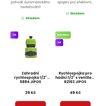
pohodlí automatického
spojení pro efektivní...
zavlažování!
Skladem
Skladem
TIP
NOVINKA
TIP
Zahradní
Rychlospojka pro
rychlospojka 1/2"
hadici 1/2" s ventilem
5884 JIPOS
R2163 JIPOS
29 Kč
49 Kč