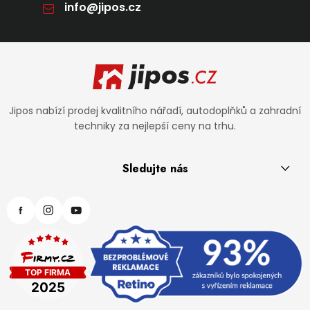
info
@
jipos.cz
Zápatí
Jipos nabízí prodej kvalitního nářadí, autodoplňků a zahradní
techniky za nejlepší ceny na trhu.
Sledujte nás