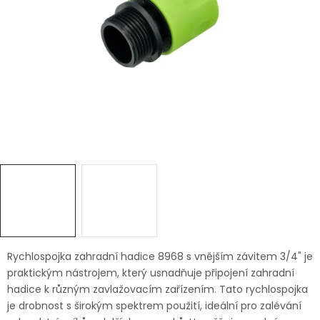
Dětská hřiště
Autodoplňky
Vánoce
Ochranné pomůcky
Fotovoltaika
Výprodej
Značky
Rychlospojka zahradní hadice 8968 s vnějším závitem 3/4" je
praktickým nástrojem, který usnadňuje připojení zahradní
hadice k různým zavlažovacím zařízením. Tato rychlospojka
je drobnost s širokým spektrem použití, ideální pro zalévání