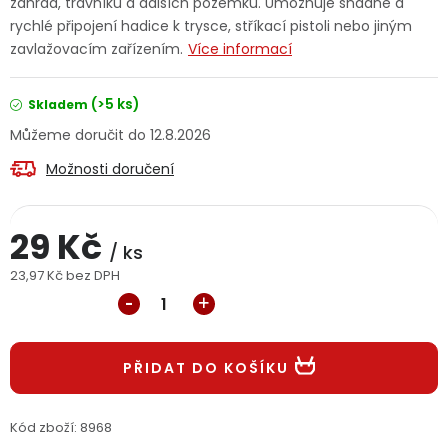
zahrad, trávníků a dalších pozemků. Umožňuje snadné a
Jaký je aktuální stav mé objednávky?
rychlé připojení hadice k trysce, stříkací pistoli nebo jiným
zavlažovacím zařízením.
Více informací
Velkoobchodní spolupráce (B2B)
Prodejna nářadí
(>5 ks)
Skladem
Servis nářadí
Hodnocení obchodu
12.8.2026
Možnosti doručení
Doprava a platba
Váš zákaznický účet
Kontakt
PODPORA
29 Kč
/ ks
23,97 Kč bez DPH
Měrná cena:
Reklamační formulář
Odstoupení ve lhůtě 14 dní
Obchodní podmínky
Reklamační řád
PŘIDAT DO KOŠÍKU
Podmínky ochrany osobních údajů
Kód zboží:
8968