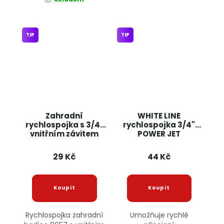
TIP
TIP
Zahradní
WHITE LINE
rychlospojka s 3/4"
rychlospojka 3/4"
vnitřním závitem
POWER JET
8657 JIPOS
29 Kč
44 Kč
Rychlospojka zahradní
Umožňuje rychlé