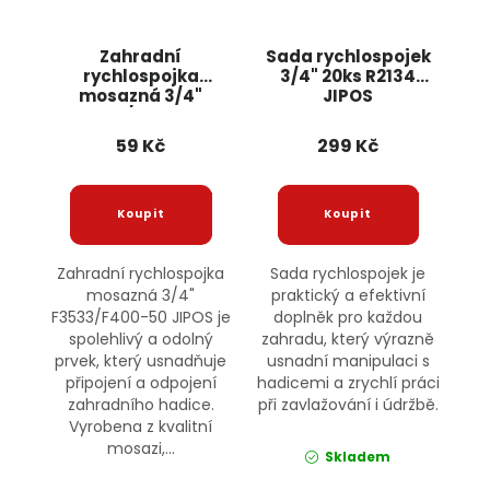
Zahradní
Sada rychlospojek
rychlospojka
3/4" 20ks R2134
mosazná 3/4"
JIPOS
F3533/F400-50
JIPOS
59 Kč
299 Kč
Zahradní rychlospojka
Sada rychlospojek je
mosazná 3/4"
praktický a efektivní
F3533/F400-50 JIPOS je
doplněk pro každou
spolehlivý a odolný
zahradu, který výrazně
prvek, který usnadňuje
usnadní manipulaci s
připojení a odpojení
hadicemi a zrychlí práci
zahradního hadice.
při zavlažování i údržbě.
Vyrobena z kvalitní
mosazi,...
Skladem