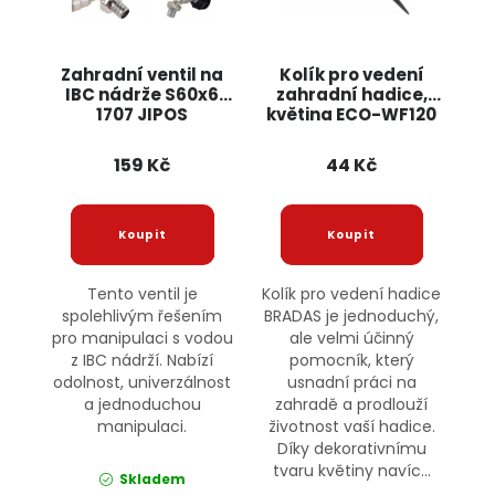
Zahradní ventil na
Kolík pro vedení
IBC nádrže S60x6
zahradní hadice,
1707 JIPOS
květina ECO-WF120
BRADAS
159 Kč
44 Kč
Tento ventil je
Kolík pro vedení hadice
spolehlivým řešením
BRADAS je jednoduchý,
pro manipulaci s vodou
ale velmi účinný
z IBC nádrží. Nabízí
pomocník, který
odolnost, univerzálnost
usnadní práci na
a jednoduchou
zahradě a prodlouží
manipulaci.
životnost vaší hadice.
Díky dekorativnímu
tvaru květiny navíc...
Skladem