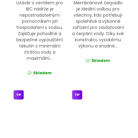
Uzávěr s ventilem pro
Membránové čerpadlo
IBC nádrže je
je ideální volbou pro
nepostradatelným
všechny, kdo potřebují
pomocníkem při
spolehlivé a výkonné
hospodaření s vodou.
zařízení pro zavlažování
Zajišťuje pohodlné a
a čerpání vody. Díky své
bezpečné vypouštění
konstrukci, vysokému
tekutin s minimální
výkonu a snadné...
ztrátou vody a
maximální...
Skladem
Skladem
TIP
TIP