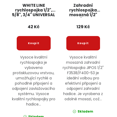
WHITE LINE
Zahradní
rychlospojka 1/2",
rychlospojka
5/8", 3/4" UNIVERSAL
mosazná 1/2"
F3538/F400-53
JIPOS
42 Kč
129 Kč
Vysoce kvalitní
Vysoce kvalitní
rychlospojka je
mosazná zahradní
vybavena
rychlospojka JIPOS 1/2"
protiskluzovou vrstvou,
F3538/F400-53 je
umožňující rychlé a
ideální volbou pro
pohodlné připojení a
efektivní připojení a
odpojení zavlažovacího
odpojení zahradní
systému. Vysoce
hadice. Je vyrobena z
kvalitní rychlospojky pro
odolné mosazi, což...
hadice...
Skladem
Skladem