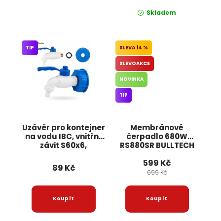
Skladem
TIP
14 %
SLEVOAKCE
NOVINKA
TIP
Uzávěr pro kontejner
Membránové
na vodu IBC, vnitřní
čerpadlo 680W
závit S60x6,
RS880SR BULLTECH
kohoutek s
599 Kč
ocelovým závitem
89 Kč
1/2" a těsněním
699 Kč