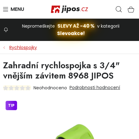
Přejít na obsah
Hled
N
SLEVY AŽ -40 %
Nepromeškejte
v kategorii
Slevoakce!
Slevoakce
Rychlospojky
Zahrada
Zahradní rychlospojka s 3/4"
vnějším závitem 8968 JIPOS
Stavba a dům
Podrobnosti hodnocení
Neohodnoceno
Dílna
TIP
Domácnost