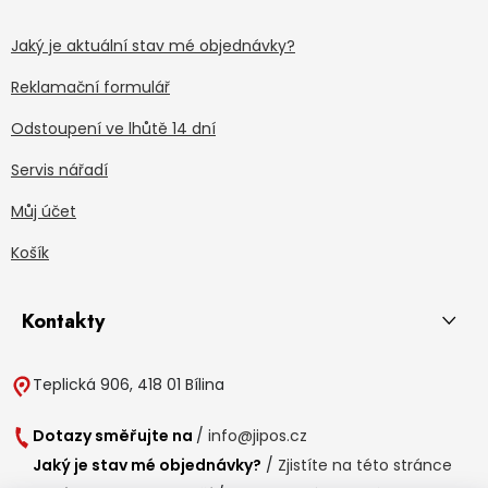
Jaký je aktuální stav mé objednávky?
Reklamační formulář
Odstoupení ve lhůtě 14 dní
Servis nářadí
Můj účet
Košík
Kontakty
Teplická 906, 418 01 Bílina
Dotazy směřujte na
/
info@jipos.cz
Jaký je stav mé objednávky?
/
Zjistíte na této stránce