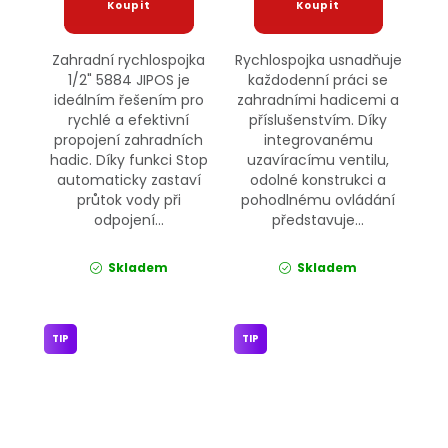
Zahradní rychlospojka
Rychlospojka usnadňuje
1/2" 5884 JIPOS je
každodenní práci se
ideálním řešením pro
zahradními hadicemi a
rychlé a efektivní
příslušenstvím. Díky
propojení zahradních
integrovanému
hadic. Díky funkci Stop
uzavíracímu ventilu,
automaticky zastaví
odolné konstrukci a
průtok vody při
pohodlnému ovládání
odpojení...
představuje...
Skladem
Skladem
TIP
TIP