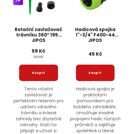
TIP
Rotační zavlažovač
Hadicová spojka
trávníku 360° 1950
1"-3/4" F400-44
JIPOS
JIPOS
59 Kč
45 Kč
99 Kč
Tento rotační
Hadicová spojka je
zavlažovač je
praktickým
perfektním řešením pro
pomocníkem pro
udržení zdravého
každého zahrádkáře.
trávníku a krásné
Umožňuje snadné
zahrady bez zbytečné
propojení hadic různých
námahy. Stačí ho
průměrů a zajišťuje
připojit a užívat si
spolehlivé a těsné