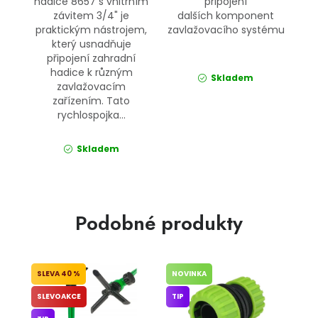
hadice 8657 s vnitřním
připojení
závitem 3/4" je
dalších komponent
praktickým nástrojem,
zavlažovacího systému
který usnadňuje
připojení zahradní
hadice k různým
Skladem
zavlažovacím
zařízením. Tato
rychlospojka...
Skladem
Podobné produkty
40 %
NOVINKA
SLEVOAKCE
TIP