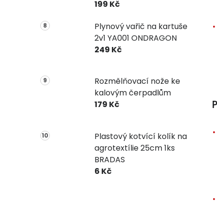
199 Kč
Plynový vařič na kartuše
2v1 YA001 ONDRAGON
249 Kč
Rozmělňovací nože ke
kalovým čerpadlům
P
179 Kč
Plastový kotvící kolík na
agrotextílie 25cm 1ks
BRADAS
6 Kč