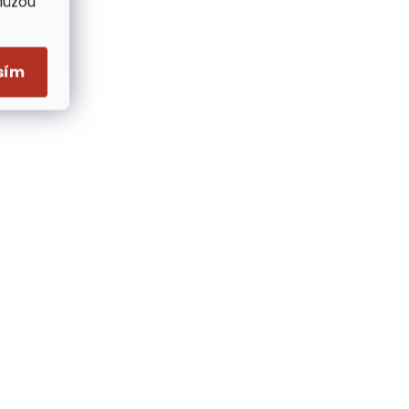
Můžou
sím