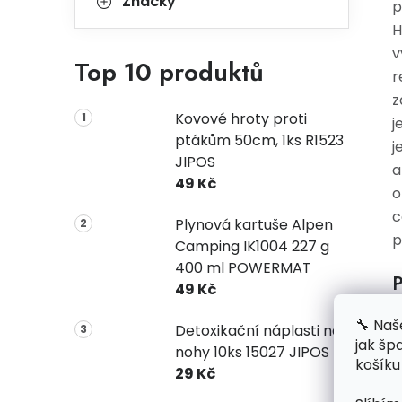
Značky
p
H
v
Top 10 produktů
r
z
Kovové hroty proti
j
ptákům 50cm, 1ks R1523
j
JIPOS
a
49 Kč
o
c
Plynová kartuše Alpen
p
Camping IK1004 227 g
400 ml POWERMAT
P
49 Kč
🔧 Naš
Detoxikační náplasti na
jak šp
nohy 10ks 15027 JIPOS
košíku
29 Kč