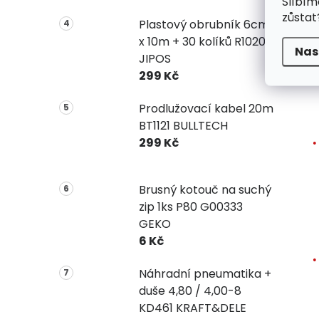
Slíbím
zůstat
Plastový obrubník 6cm
x 10m + 30 kolíků R1020
Nas
JIPOS
299 Kč
Prodlužovací kabel 20m
BT1121 BULLTECH
299 Kč
Brusný kotouč na suchý
zip 1ks P80 G00333
GEKO
6 Kč
Náhradní pneumatika +
duše 4,80 / 4,00-8
KD461 KRAFT&DELE