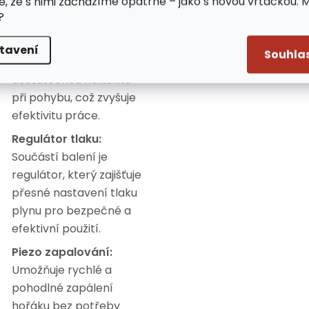
e, že s nimi zacházíme opatrně – jako s novou vrtačkou. 
manipulaci v obtížně
?
dostupných místech.
Hadice:
5m dlouhá
tavení
Souhla
hadice umožňuje
dostatečnou flexibilitu
při pohybu, což zvyšuje
efektivitu práce.
Regulátor tlaku:
Součástí balení je
regulátor, který zajišťuje
přesné nastavení tlaku
plynu pro bezpečné a
efektivní použití.
Piezo zapalování:
Umožňuje rychlé a
pohodlné zapálení
hořáku bez potřeby