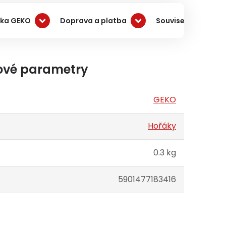
ka GEKO
Doprava a platba
Související produk
ové parametry
GEKO
Hořáky
0.3 kg
5901477183416