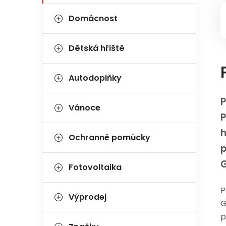
Domácnost
Dětská hřiště
Autodoplňky
P
Vánoce
h
Ochranné pomůcky
p
Fotovoltaika
P
Výprodej
G
p