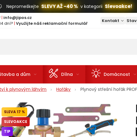
SLEVY AŽ -40 %
Slevoakce!
Nepromeškejte
v kategorii
?
|
info@jipos.cz
Kontakt
Stav
14 dní?
|
Využijte náš reklamační formulář
Stavba a dům
Dílna
Domácnost
ství k plynovým láhvím
Hořáky
Plynový střešní hořák PRO
17 %
SLEVOAKCE
TIP