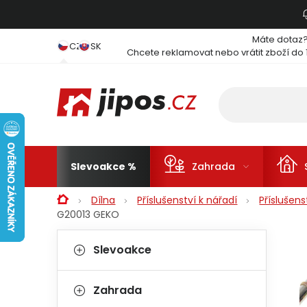
Přejít na obsah
Máte dotaz
CZ
SK
Chcete reklamovat nebo vrátit zboží do 
Slevoakce
Zahrada
Domů
Dílna
Příslušenství k nářadí
Příslušen
G20013 GEKO
Postranní panel
Kategorie
Přeskočit kategorie
Slevoakce
Zahrada