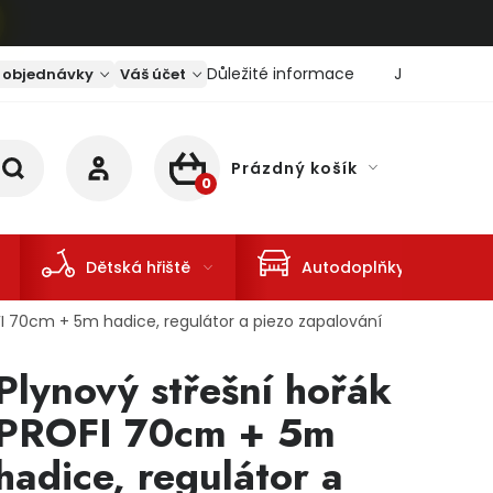
Důležité informace
Jaký je aktu
 objednávky
Váš účet
Prázdný košík
NÁKUPNÍ KOŠÍK
Dětská hřiště
Autodoplňky
FI 70cm + 5m hadice, regulátor a piezo zapalování
Plynový střešní hořák
PROFI 70cm + 5m
hadice, regulátor a