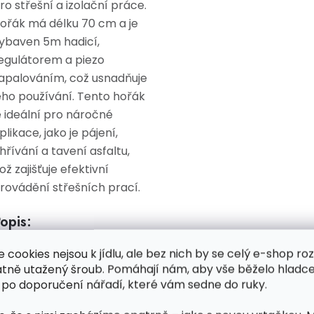
ro střešní a izolační práce.
ořák má délku 70 cm a je
ybaven 5m hadicí,
egulátorem a piezo
apalováním, což usnadňuje
eho používání. Tento hořák
e ideální pro náročné
plikace, jako je pájení,
hřívání a tavení asfaltu,
ož zajišťuje efektivní
rovádění střešních prací.
opis:
e cookies nejsou k jídlu, ale bez nich by se celý e-shop ro
Délka hořáku:
70 cm –
atně utažený šroub. Pomáhají nám, aby vše běželo hladce
dostatečná délka pro
 po doporučení nářadí, které vám sedne do ruky.
pohodlnou práci a