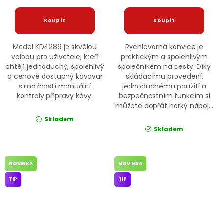
Model KD4289 je skvělou
Rychlovarná konvice je
volbou pro uživatele, kteří
praktickým a spolehlivým
chtějí jednoduchý, spolehlivý
společníkem na cesty. Díky
a cenově dostupný kávovar
skládacímu provedení,
s možností manuální
jednoduchému použití a
kontroly přípravy kávy.
bezpečnostním funkcím si
můžete dopřát horký nápoj...
Skladem
Skladem
NOVINKA
NOVINKA
TIP
TIP