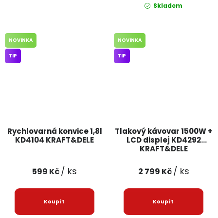
Skladem
NOVINKA
NOVINKA
TIP
TIP
Rychlovarná konvice 1,8l
Tlakový kávovar 1500W +
KD4104 KRAFT&DELE
LCD displej KD4292
KRAFT&DELE
/ ks
/ ks
599 Kč
2 799 Kč