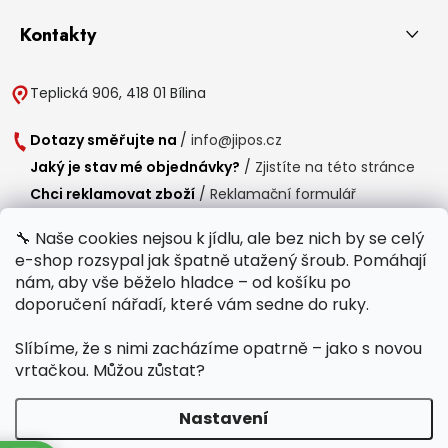
Kontakty
Teplická 906, 418 01 Bílina
Dotazy směřujte na
/
info@jipos.cz
Jaký je stav mé objednávky?
/
Zjistíte na této stránce
Chci reklamovat zboží
/
Reklamační formulář
Chci vrátit zboží do 14 dní
/
Formulář pro vrácení zboží
🔧 Naše cookies nejsou k jídlu, ale bez nich by se celý
e-shop rozsypal jak špatně utažený šroub. Pomáhají
Provozní doba
nám, aby vše běželo hladce – od košíku po
Po-Čt /
8:00 - 15:00
doporučení nářadí, které vám sedne do ruky.
Pá /
7:30 - 14:30
Slíbíme, že s nimi zacházíme opatrně – jako s novou
Polední přestávka /
11:00 - 11:30
vrtačkou. Můžou zůstat?
Nastavení
Copyright 2026
Jipos.cz
. Všechna práva vyhrazena.
Upravit nastavení