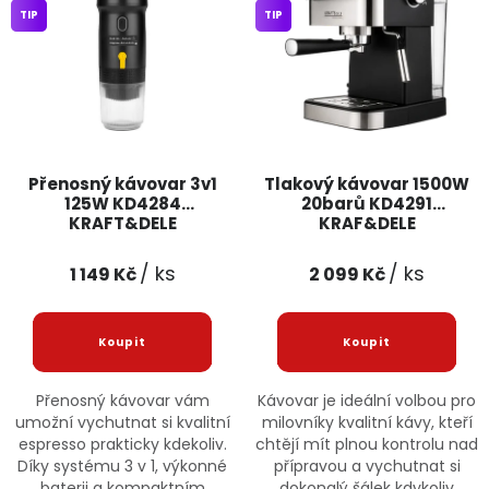
TIP
TIP
Jaký je aktuální stav mé objednávky?
Velkoobchodní spolupráce (B2B)
Prodejna nářadí
Servis nářadí
Hodnocení obchodu
Přenosný kávovar 3v1
Tlakový kávovar 1500W
Doprava a platba
Váš zákaznický účet
Kontakt
125W KD4284
20barů KD4291
KRAFT&DELE
KRAF&DELE
PODPORA
/ ks
/ ks
1 149 Kč
2 099 Kč
Reklamační formulář
Odstoupení ve lhůtě 14 dní
Obchodní podmínky
Reklamační řád
Přenosný kávovar vám
Kávovar je ideální volbou pro
umožní vychutnat si kvalitní
milovníky kvalitní kávy, kteří
Podmínky ochrany osobních údajů
espresso prakticky kdekoliv.
chtějí mít plnou kontrolu nad
Díky systému 3 v 1, výkonné
přípravou a vychutnat si
baterii a kompaktním
dokonalý šálek kdykoliv