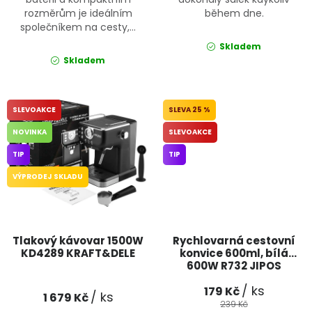
rozměrům je ideálním
během dne.
společníkem na cesty,...
Skladem
Skladem
SLEVOAKCE
25 %
NOVINKA
SLEVOAKCE
TIP
TIP
VÝPRODEJ SKLADU
Tlakový kávovar 1500W
Rychlovarná cestovní
KD4289 KRAFT&DELE
konvice 600ml, bílá
600W R732 JIPOS
/ ks
179 Kč
/ ks
1 679 Kč
239 Kč