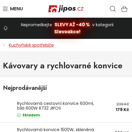
Přejít na obsah
Hled
N
SLEVY AŽ -40 %
Nepromeškejte
v kategorii
Slevoakce!
Slevoakce
Kuchyňské spotřebiče
Zahrada
Kávovary a rychlovarné konvice
Stavba a dům
Nejprodávanější
Dílna
Rychlovarná cestovní konvice 600ml,
239 Kč
bílá 600W R732 JIPOS
179 Kč
Domácnost
Skladem
Rychlovarná konvice 1500W, skleněná