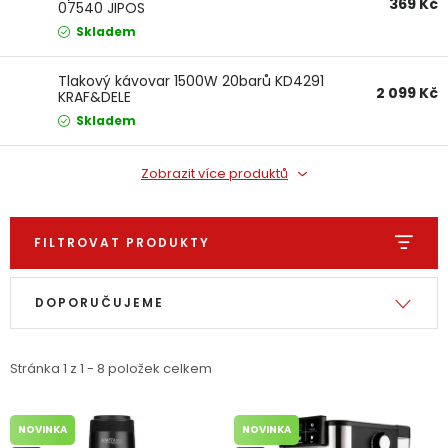
369 Kč
07540 JIPOS
Dětská hřiště
Skladem
Autodoplňky
Tlakový kávovar 1500W 20barů KD4291
2 099 Kč
KRAF&DELE
Skladem
Vánoce
Zobrazit více produktů
Ochranné pomůcky
FILTROVAT PRODUKTY
Fotovoltaika
Výpis produktů
Řazení produktů
Výprodej
DOPORUČUJEME
Značky
Stránka
1
z
1
-
8
položek celkem
NOVINKA
NOVINKA