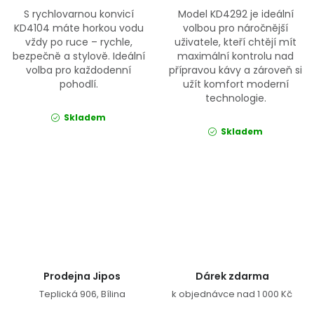
S rychlovarnou konvicí
Model KD4292 je ideální
KD4104 máte horkou vodu
volbou pro náročnější
vždy po ruce – rychle,
uživatele, kteří chtějí mít
bezpečně a stylově. Ideální
maximální kontrolu nad
volba pro každodenní
přípravou kávy a zároveň si
pohodlí.
užít komfort moderní
technologie.
Skladem
Skladem
Ovládací prvky výpisu
Prodejna Jipos
Dárek zdarma
Teplická 906, Bílina
k objednávce nad 1 000 Kč