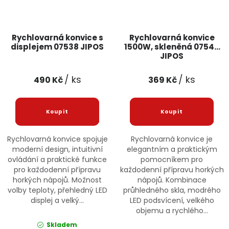
Rychlovarná konvice s
Rychlovarná konvice
displejem 07538 JIPOS
1500W, skleněná 07540
JIPOS
/ ks
/ ks
490 Kč
369 Kč
Rychlovarná konvice spojuje
Rychlovarná konvice je
moderní design, intuitivní
elegantním a praktickým
ovládání a praktické funkce
pomocníkem pro
pro každodenní přípravu
každodenní přípravu horkých
horkých nápojů. Možnost
nápojů. Kombinace
volby teploty, přehledný LED
průhledného skla, modrého
displej a velký...
LED podsvícení, velkého
objemu a rychlého...
Skladem