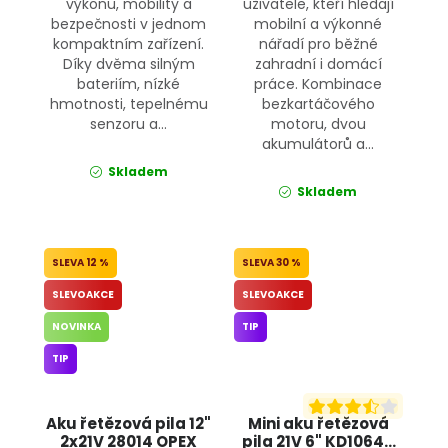
výkonu, mobility a
uživatele, kteří hledají
bezpečnosti v jednom
mobilní a výkonné
kompaktním zařízení.
nářadí pro běžné
Díky dvěma silným
zahradní i domácí
bateriím, nízké
práce. Kombinace
hmotnosti, tepelnému
bezkartáčového
senzoru a...
motoru, dvou
akumulátorů a...
Skladem
Skladem
12 %
30 %
SLEVOAKCE
SLEVOAKCE
NOVINKA
TIP
TIP
Aku řetězová pila 12"
Mini aku řetězová
2x21V 28014 OPEX
pila 21V 6" KD10646