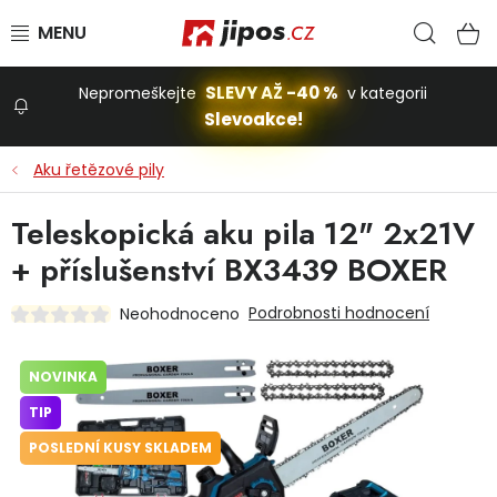
Přejít na obsah
Hled
N
SLEVY AŽ -40 %
Nepromeškejte
v kategorii
Slevoakce!
Slevoakce
Aku řetězové pily
Zahrada
Teleskopická aku pila 12" 2x21V
+ příslušenství BX3439 BOXER
Stavba a dům
Podrobnosti hodnocení
Neohodnoceno
Dílna
NOVINKA
TIP
Domácnost
POSLEDNÍ KUSY SKLADEM