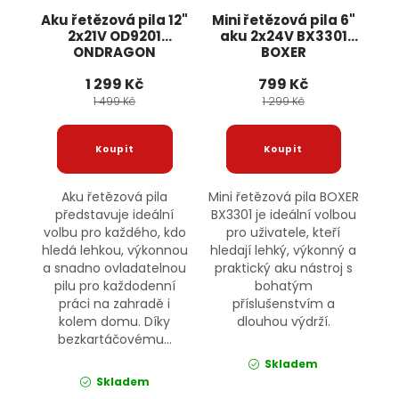
Aku řetězová pila 12"
Mini řetězová pila 6"
2x21V OD9201
aku 2x24V BX3301
ONDRAGON
BOXER
1 299 Kč
799 Kč
1 499 Kč
1 299 Kč
Aku řetězová pila
Mini řetězová pila BOXER
představuje ideální
BX3301 je ideální volbou
volbu pro každého, kdo
pro uživatele, kteří
hledá lehkou, výkonnou
hledají lehký, výkonný a
a snadno ovladatelnou
praktický aku nástroj s
pilu pro každodenní
bohatým
práci na zahradě i
příslušenstvím a
kolem domu. Díky
dlouhou výdrží.
bezkartáčovému...
Skladem
Skladem