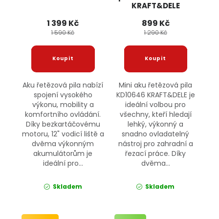
KRAFT&DELE
1 399 Kč
899 Kč
1 590 Kč
1 290 Kč
Aku řetězová pila nabízí
Mini aku řetězová pila
spojení vysokého
KD10646 KRAFT&DELE je
výkonu, mobility a
ideální volbou pro
komfortního ovládání.
všechny, kteří hledají
Díky bezkartáčovému
lehký, výkonný a
motoru, 12" vodicí liště a
snadno ovladatelný
dvěma výkonným
nástroj pro zahradní a
akumulátorům je
řezací práce. Díky
ideální pro...
dvěma...
Skladem
Skladem