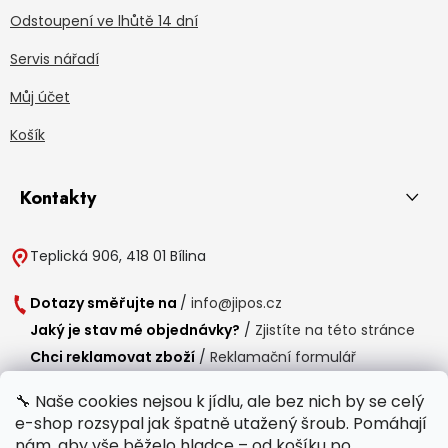
Odstoupení ve lhůtě 14 dní
Servis nářadí
Můj účet
Košík
Kontakty
Teplická 906, 418 01 Bílina
Dotazy směřujte na
/
info@jipos.cz
Jaký je stav mé objednávky?
/
Zjistíte na této stránce
Chci reklamovat zboží
/
Reklamační formulář
Chci vrátit zboží do 14 dní
/
Formulář pro vrácení zboží
🔧 Naše cookies nejsou k jídlu, ale bez nich by se celý
e-shop rozsypal jak špatně utažený šroub. Pomáhají
Provozní doba
nám, aby vše běželo hladce – od košíku po