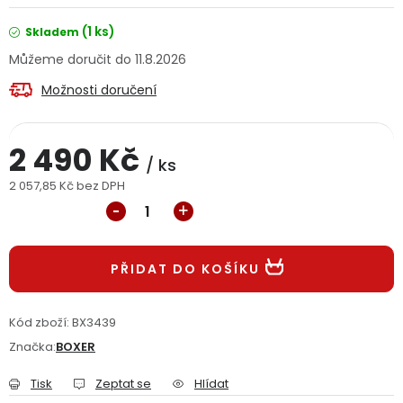
Jaký je aktuální stav mé objednávky?
(1 ks)
Skladem
11.8.2026
Velkoobchodní spolupráce (B2B)
Prodejna nářadí
Možnosti doručení
Servis nářadí
Hodnocení obchodu
2 490 Kč
Doprava a platba
Váš zákaznický účet
Kontakt
/ ks
2 057,85 Kč bez DPH
Měrná cena:
PODPORA
Reklamační formulář
Odstoupení ve lhůtě 14 dní
PŘIDAT DO KOŠÍKU
Obchodní podmínky
Reklamační řád
Kód zboží:
BX3439
Značka:
BOXER
Podmínky ochrany osobních údajů
Tisk
Zeptat se
Hlídat