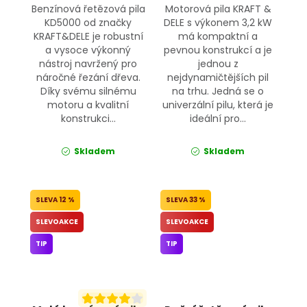
Benzínová řetězová pila
Motorová pila KRAFT &
KD5000 od značky
DELE s výkonem 3,2 kW
KRAFT&DELE je robustní
má kompaktní a
a vysoce výkonný
pevnou konstrukcí a je
nástroj navržený pro
jednou z
náročné řezání dřeva.
nejdynamičtějších pil
Díky svému silnému
na trhu. Jedná se o
motoru a kvalitní
univerzální pilu, která je
konstrukci...
ideální pro...
Skladem
Skladem
12 %
33 %
SLEVOAKCE
SLEVOAKCE
TIP
TIP