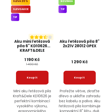
20 %
NOVINKA
SLEVOAKCE
TIP
TIP
Aku mini řetězová
Aku řetězová pila 8"
pila 6" KD10626
2x21V 28012 OPEX
KRAFT&DELE
1 190 Kč
1 290 Kč
1 490 Kč
Mini aku řetězová pila
Prořežte větve, zkraťte
Kraft&Dele KD10626 je
dřevo a ukliďte zahradu
perfektní kombinací
bez kabelu a paliva. Aku
vysokého výkonu,
řetězová pila kombinuje
ergonomického
kompaktní 8" lištu, dvě