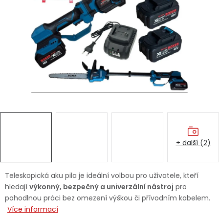
Dětská hřiště
Autodoplňky
Vánoce
Ochranné pomůcky
Fotovoltaika
+ další (2)
Výprodej
Značky
Teleskopická aku pila je ideální volbou pro uživatele, kteří
hledají
výkonný, bezpečný a univerzální nástroj
pro
pohodlnou práci bez omezení výškou či přívodním kabelem.
Více informací