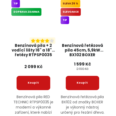
TIP
26 %
DOPRAVA ZDARMA
SLEVOAKCE
TIP
Benzínová pila + 2
Benzínová řetězová
vodící lišty 16" a 18" +
pila 45cm, 5,9kW
řetězy RTPSP0035
BX102 BOXER
RED TECHNIC
1 599 Kč
2 099 Kč
2 190 Kč
Benzínová pila RED
Benzínová řetězová pila
TECHNIC RTPSP0035 je
BX102 od značky BOXER
moderní a výkonné
je výkonný nástroj
zařízení, které nabízí
určený pro řezání dřeva.