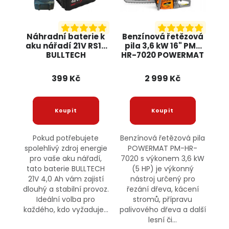
Náhradní baterie k
Benzínová řetězová
aku nářadí 21V RS10
pila 3,6 kW 16" PM-
BULLTECH
HR-7020 POWERMAT
399 Kč
2 999 Kč
Pokud potřebujete
Benzínová řetězová pila
spolehlivý zdroj energie
POWERMAT PM-HR-
pro vaše aku nářadí,
7020 s výkonem 3,6 kW
tato baterie BULLTECH
(5 HP) je výkonný
21V 4,0 Ah vám zajistí
nástroj určený pro
dlouhý a stabilní provoz.
řezání dřeva, kácení
Ideální volba pro
stromů, přípravu
každého, kdo vyžaduje...
palivového dřeva a další
lesní či...