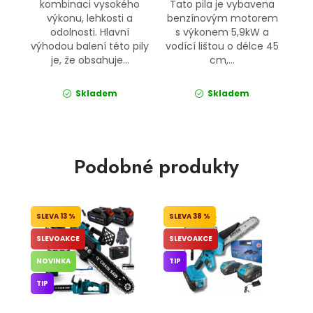
kombinaci vysokého
Tato pila je vybavena
výkonu, lehkosti a
benzínovým motorem
odolnosti. Hlavní
s výkonem 5,9kW a
výhodou balení této pily
vodící lištou o délce 45
je, že obsahuje...
cm,...
Skladem
Skladem
Podobné produkty
13 %
38 %
SLEVOAKCE
SLEVOAKCE
NOVINKA
TIP
TIP