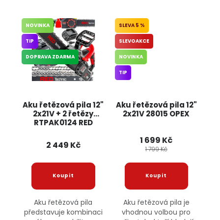
NOVINKA
5 %
TIP
SLEVOAKCE
DOPRAVA ZDARMA
NOVINKA
TIP
Aku řetězová pila 12"
Aku řetězová pila 12"
2x21V + 2 řetězy
2x21V 28015 OPEX
RTPAK0124 RED
TECHNIC
1 699 Kč
2 449 Kč
1 799 Kč
Aku řetězová pila
Aku řetězová pila je
představuje kombinaci
vhodnou volbou pro