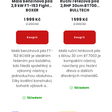
Malá benzínová pila
Ruční řetězová pila
2,9 kW FT-153 Fighter
2,9HP 30cm BT7003
BOXER
BULLTECH
1 999 Kč
1 599 Kč
2 290 Kč
2 399 Kč
Malá benzínová pila FT-
Malá ruční řetězová pila
153 BOXER je ideálním
s lištou 30 cm BT7003 je
řešením pro každého,
kompaktní nástroj
kdo hledá spolehlivý a
navržený pro řezání
výkonný nástroj s
dřeva a dalších
jednoduchou obsluhou.
dřevěných materiálů.
Díky kvalitní konstrukci,
bohaté výbavě a...
Skladem
Skladem