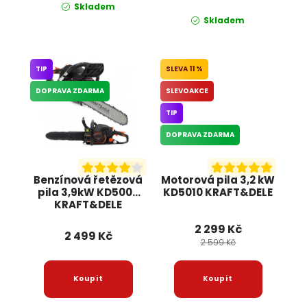
Skladem
Skladem
TIP
11 %
DOPRAVA ZDARMA
SLEVOAKCE
TIP
DOPRAVA ZDARMA
Benzínová řetězová
Motorová pila 3,2 kW
pila 3,9kW KD5000
KD5010 KRAFT&DELE
KRAFT&DELE
2 299 Kč
2 499 Kč
2 599 Kč