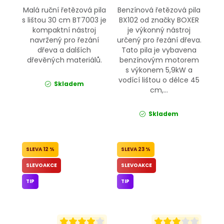
Malá ruční řetězová pila
Benzínová řetězová pila
s lištou 30 cm BT7003 je
BX102 od značky BOXER
kompaktní nástroj
je výkonný nástroj
navržený pro řezání
určený pro řezání dřeva.
dřeva a dalších
Tato pila je vybavena
dřevěných materiálů.
benzínovým motorem
s výkonem 5,9kW a
vodící lištou o délce 45
Skladem
cm,...
Skladem
12 %
23 %
SLEVOAKCE
SLEVOAKCE
TIP
TIP