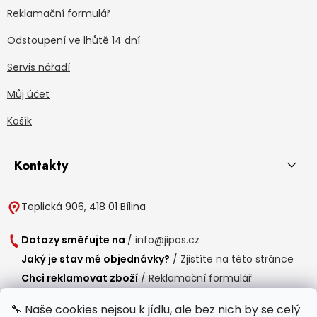
Reklamační formulář
Odstoupení ve lhůtě 14 dní
Servis nářadí
Můj účet
Košík
Kontakty
Teplická 906, 418 01 Bílina
Dotazy směřujte na
/
info@jipos.cz
Jaký je stav mé objednávky?
/
Zjistíte na této stránce
Chci reklamovat zboží
/
Reklamační formulář
Chci vrátit zboží do 14 dní
/
Formulář pro vrácení zboží
🔧 Naše cookies nejsou k jídlu, ale bez nich by se celý