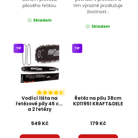
pilového řetězu.
tím výrazně prodlužuje
životnost...
Skladem
Skladem
TIP
TIP
Vodící lišta na
Řetěz na pilu 38cm
řetězové pily 45 cm
KD11951 KRAFT&DELE
a 2 řetězy
0,325"1,5mm KD10153
KRAFT&DELE
549 Kč
179 Kč