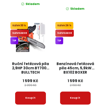
Skladem
Skladem
33 %
26 %
SLEVOAKCE
SLEVOAKCE
TIP
TIP
Ruční řetězová pila
Benzínová řetězová
2,9HP 30cm BT7003
pila 45cm, 5,9kW
BULLTECH
BX102 BOXER
1 599 Kč
1 599 Kč
2 399 Kč
2 190 Kč