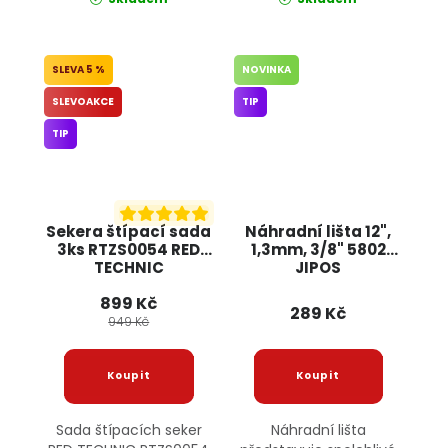
5 %
NOVINKA
SLEVOAKCE
TIP
TIP
Sekera štípací sada
Náhradní lišta 12",
3ks RTZS0054 RED
1,3mm, 3/8" 5802
TECHNIC
JIPOS
899 Kč
289 Kč
949 Kč
Sada štípacích seker
Náhradní lišta