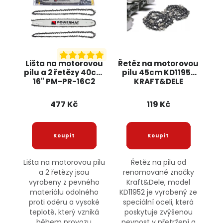
Lišta na motorovou
Řetěz na motorovou
pilu a 2 řetězy 40cm
pilu 45cm KD11952
16" PM-PR-16C2
KRAFT&DELE
Powermat
477 Kč
119 Kč
Lišta na motorovou pilu
Řetěz na pilu od
a 2 řetězy jsou
renomované značky
vyrobeny z pevného
Kraft&Dele, model
materiálu odolného
KD11952 je vyrobený ze
proti oděru a vysoké
speciální oceli, která
teplotě, který vzniká
poskytuje zvýšenou
během provozu
pevnost v přetržení a