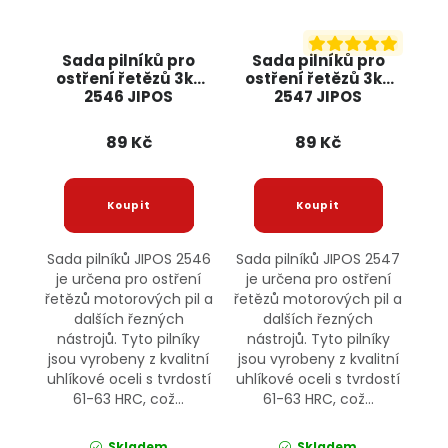
Sada pilníků pro
Sada pilníků pro
ostření řetězů 3ks
ostření řetězů 3ks
2546 JIPOS
2547 JIPOS
89 Kč
89 Kč
Sada pilníků JIPOS 2546
Sada pilníků JIPOS 2547
je určena pro ostření
je určena pro ostření
řetězů motorových pil a
řetězů motorových pil a
dalších řezných
dalších řezných
nástrojů. Tyto pilníky
nástrojů. Tyto pilníky
jsou vyrobeny z kvalitní
jsou vyrobeny z kvalitní
uhlíkové oceli s tvrdostí
uhlíkové oceli s tvrdostí
61-63 HRC, což...
61-63 HRC, což...
Skladem
Skladem