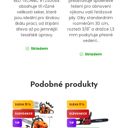
RED TECHNIC RTZS0054
představuje spolehlivé
obsahuje tři různé
řešení pro obnovení
velikosti seker, které
výkonu vaší řetězové
jsou ideální pro širokou
pily. Díky standardním
škálu prací, od štípání
rozměrům 30 cm,
dřeva až po jemnější
rozteči 3/8" a drážce 1,3
tesařské úpravy.
mm poskytuje přesné
vedení...
Skladem
Skladem
Podobné produkty
13 %
11 %
SLEVOAKCE
SLEVOAKCE
TIP
TIP