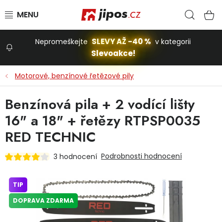
Přejít na obsah
Hled
N
SLEVY AŽ -40 %
Nepromeškejte
v kategorii
Slevoakce!
Slevoakce
Motorové, benzínové řetězové pily
Zahrada
Benzínová pila + 2 vodící lišty
16" a 18" + řetězy RTPSP0035
Stavba a dům
RED TECHNIC
Podrobnosti hodnocení
3 hodnocení
Dílna
TIP
Domácnost
DOPRAVA ZDARMA