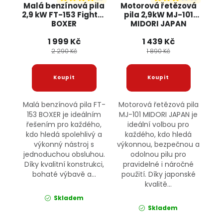
Malá benzínová pila
Motorová řetězová
2,9 kW FT-153 Fighter
pila 2,9kW MJ-101
BOXER
MIDORI JAPAN
1 999 Kč
1 439 Kč
2 290 Kč
1 890 Kč
Malá benzínová pila FT-
Motorová řetězová pila
153 BOXER je ideálním
MJ-101 MIDORI JAPAN je
řešením pro každého,
ideální volbou pro
kdo hledá spolehlivý a
každého, kdo hledá
výkonný nástroj s
výkonnou, bezpečnou a
jednoduchou obsluhou.
odolnou pilu pro
Díky kvalitní konstrukci,
pravidelné i náročné
bohaté výbavě a...
použití. Díky japonské
kvalitě...
Skladem
Skladem