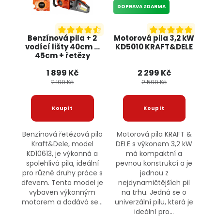
DOPRAVA ZDARMA
Benzínová pila + 2
Motorová pila 3,2 kW
vodící lišty 40cm a
KD5010 KRAFT&DELE
45cm + řetězy
KD10613 KRAFT&DELE
1 899 Kč
2 299 Kč
2 190 Kč
2 599 Kč
Benzínová řetězová pila
Motorová pila KRAFT &
Kraft&Dele, model
DELE s výkonem 3,2 kW
KD10613, je výkonná a
má kompaktní a
spolehlivá pila, ideální
pevnou konstrukcí a je
pro různé druhy práce s
jednou z
dřevem. Tento model je
nejdynamičtějších pil
vybaven výkonným
na trhu. Jedná se o
motorem a dodává se...
univerzální pilu, která je
ideální pro...