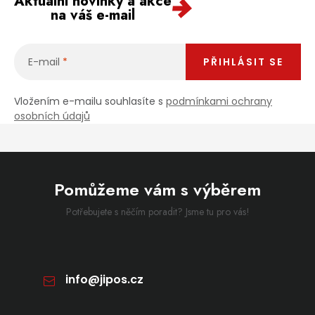
Aktuální novinky a akce
na váš e-mail
E-mail
PŘIHLÁSIT SE
Vložením e-mailu souhlasíte s
podmínkami ochrany
osobních údajů
Pomůžeme vám s výběrem
Potřebujete s něčím poradit? Jsme tu pro vás!
info
@
jipos.cz