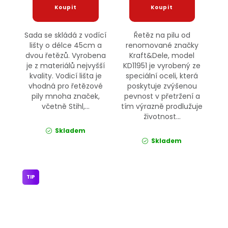
Sada se skládá z vodící
Řetěz na pilu od
lišty o délce 45cm a
renomované značky
dvou řetězů. Vyrobena
Kraft&Dele, model
je z materiálů nejvyšší
KD11951 je vyrobený ze
kvality. Vodicí lišta je
speciální oceli, která
vhodná pro řetězové
poskytuje zvýšenou
pily mnoha značek,
pevnost v přetržení a
včetně Stihl,...
tím výrazně prodlužuje
životnost...
Skladem
Skladem
TIP