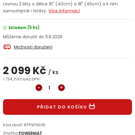
rovnou 2 lišty o délce 16" (40cm) a 18" (45cm) a k nim
Jaký je aktuální stav mé objednávky?
samozřejmě i řetězy.
Více informací
Velkoobchodní spolupráce (B2B)
Prodejna nářadí
(5 ks)
Skladem
11.8.2026
Servis nářadí
Hodnocení obchodu
Možnosti doručení
Doprava a platba
Váš zákaznický účet
Kontakt
2 099 Kč
PODPORA
/ ks
1 734,71 Kč bez DPH
Měrná cena:
Reklamační formulář
Odstoupení ve lhůtě 14 dní
Obchodní podmínky
Reklamační řád
PŘIDAT DO KOŠÍKU
Podmínky ochrany osobních údajů
Kód zboží:
RTPSP0035
Značka:
POWERMAT