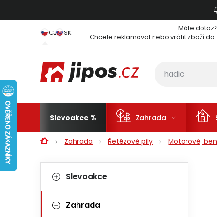
Přejít na obsah
Máte dotaz
CZ
SK
Chcete reklamovat nebo vrátit zboží do 
Slevoakce
Zahrada
Domů
Zahrada
Řetězové pily
Motorové, ben
Postranní panel
Kategorie
Přeskočit kategorie
Slevoakce
Zahrada