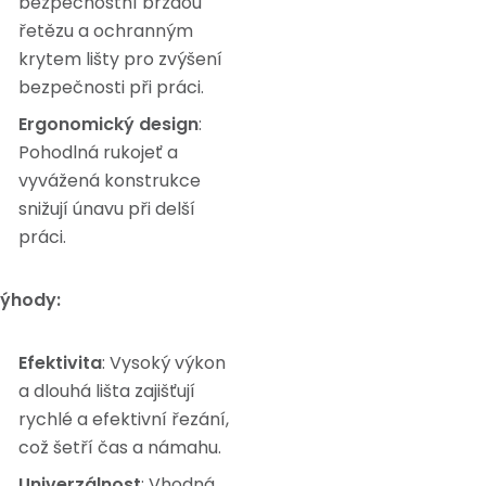
bezpečnostní brzdou
řetězu a ochranným
krytem lišty pro zvýšení
bezpečnosti při práci.
Ergonomický design
:
Pohodlná rukojeť a
vyvážená konstrukce
snižují únavu při delší
práci.
ýhody:
Efektivita
: Vysoký výkon
a dlouhá lišta zajišťují
rychlé a efektivní řezání,
což šetří čas a námahu.
Univerzálnost
: Vhodná