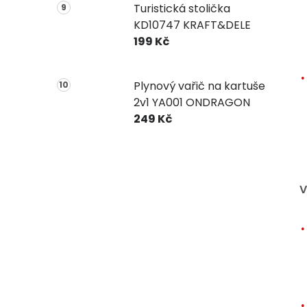
Turistická stolička
KD10747 KRAFT&DELE
199 Kč
Plynový vařič na kartuše
2v1 YA001 ONDRAGON
249 Kč
V