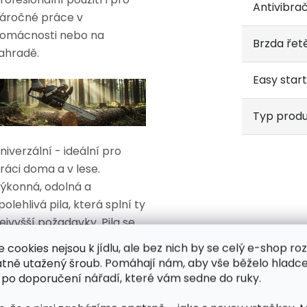
Antivibra
áročné práce v
omácnosti nebo na
Brzda řet
ahradě.
Easy start
Typ prod
niverzální - ideální pro
ráci doma a v lese.
ýkonná, odolná a
polehlivá pila, která splní ty
ejvyšší požadavky.
Pila se
d ostatních modelů liší
e cookies nejsou k jídlu, ale bez nich by se celý e-shop ro
vou lehčí a odolnější
atně utažený šroub. Pomáhají nám, aby vše běželo hladce
onstrukcí.
 po doporučení nářadí, které vám sedne do ruky.