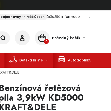
Důležité informace
Jaký je aktu
 objednávky
Váš účet
Prázdný košík
NÁKUPNÍ KOŠÍK
Dětská hřiště
Autodoplňky
 KRAFT&DELE
Benzínová řetězová
pila 3,9kW KD5000
KRAFT&DELE