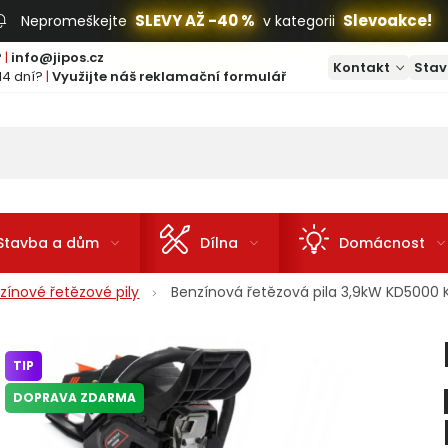
SLEVY AŽ -40 %
Slevoakce!
Nepromeškejte
v kategorii
?
|
info@jipos.cz
Kontakt
Stav
14 dní?
|
Využijte náš reklamační formulář
Stavba a dům
Dílna
Domácnost
zínové řetězové pily
Benzínová řetězová pila 3,9kW KD5000
TIP
DOPRAVA ZDARMA