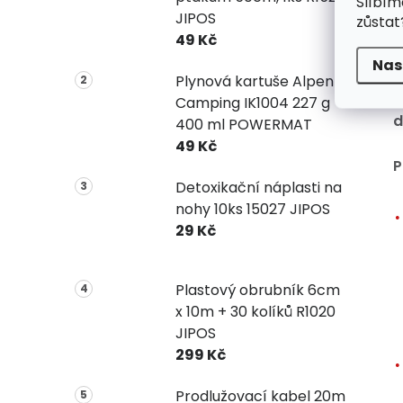
Slíbím
P
JIPOS
zůstat
z
49 Kč
z
Nas
v
Plynová kartuše Alpen
d
Camping IK1004 227 g
d
400 ml POWERMAT
49 Kč
P
Detoxikační náplasti na
nohy 10ks 15027 JIPOS
29 Kč
Plastový obrubník 6cm
x 10m + 30 kolíků R1020
JIPOS
299 Kč
Prodlužovací kabel 20m