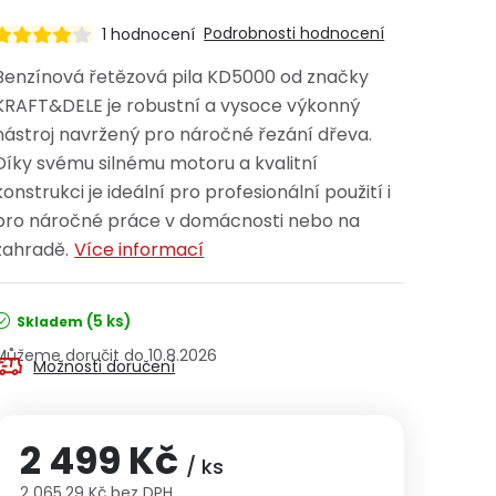
Podrobnosti hodnocení
1 hodnocení
Benzínová řetězová pila KD5000 od značky
KRAFT&DELE je robustní a vysoce výkonný
nástroj navržený pro náročné řezání dřeva.
Díky svému silnému motoru a kvalitní
konstrukci je ideální pro profesionální použití i
pro náročné práce v domácnosti nebo na
zahradě.
Více informací
(5 ks)
Skladem
10.8.2026
Možnosti doručení
2 499 Kč
/ ks
2 065,29 Kč bez DPH