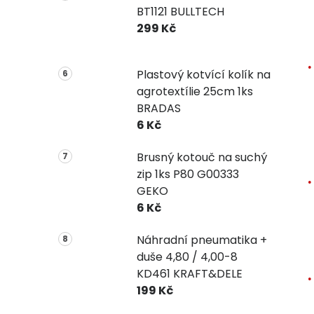
BT1121 BULLTECH
299 Kč
Plastový kotvící kolík na
agrotextílie 25cm 1ks
BRADAS
6 Kč
Brusný kotouč na suchý
zip 1ks P80 G00333
GEKO
6 Kč
Náhradní pneumatika +
duše 4,80 / 4,00-8
KD461 KRAFT&DELE
199 Kč