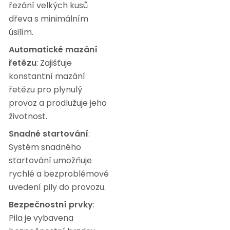
řezání velkých kusů
dřeva s minimálním
úsilím.
Automatické mazání
řetězu
: Zajišťuje
konstantní mazání
řetězu pro plynulý
provoz a prodlužuje jeho
životnost.
Snadné startování
:
Systém snadného
startování umožňuje
rychlé a bezproblémové
uvedení pily do provozu.
Bezpečnostní prvky
:
Pila je vybavena