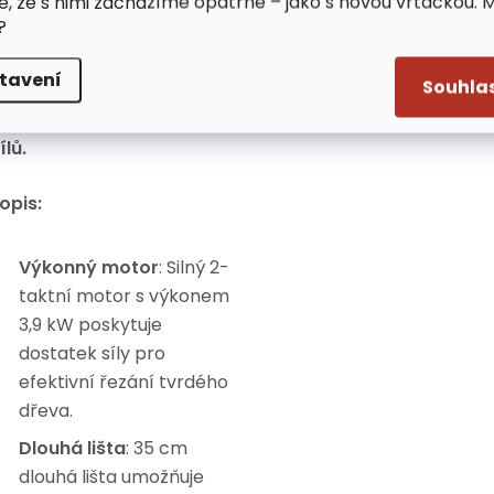
e, že s nimi zacházíme opatrně – jako s novou vrtačkou. 
ro Vaše benzínové
?
ařízení poskytujeme
áruční i pozáruční servis,
tavení
Souhla
četně možnosti
okoupení náhradních
ílů.
opis:
Výkonný motor
: Silný 2-
taktní motor s výkonem
3,9 kW poskytuje
dostatek síly pro
efektivní řezání tvrdého
dřeva.
Dlouhá lišta
: 35 cm
dlouhá lišta umožňuje