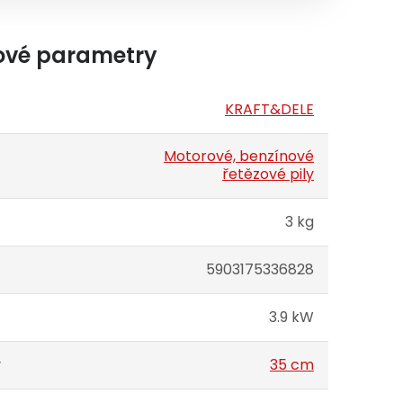
ové parametry
KRAFT&DELE
Motorové, benzínové
řetězové pily
3 kg
5903175336828
3.9 kW
y
35 cm