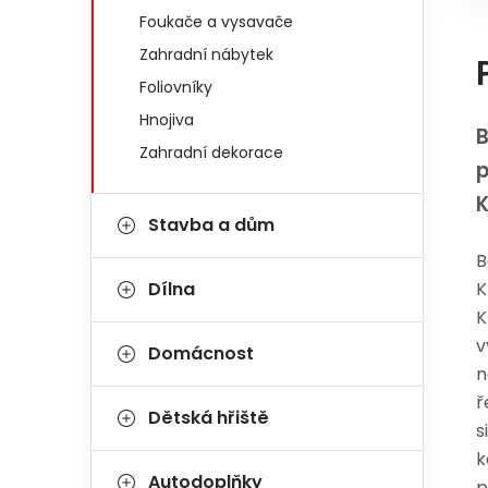
Foukače a vysavače
Zahradní nábytek
Foliovníky
Hnojiva
B
Zahradní dekorace
p
Stavba a dům
B
Dílna
K
K
v
Domácnost
n
ř
Dětská hřiště
s
k
Autodoplňky
p