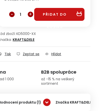
Měrná cena:
PŘIDAT DO
KOŠÍKU
Kód zboží:
KD5000-XX
Značka:
KRAFT&DELE
Tisk
Zeptat se
Hlídat
rma
B2B spolupráce
ad 1 000
až -15 % na veškerý
sortiment
Hodnocení produktu (1)
Značka KRAFT&DELE
Do