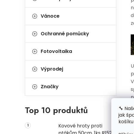
n
d
Vánoce
z
Ochranné pomůcky
Fotovoltaika
U
Výprodej
p
V
Značky
s
n
o
Top 10 produktů
🔧 Naš
s
jak šp
k
košíku
Kovové hroty proti
ptákům 50cm, 1ks R1523