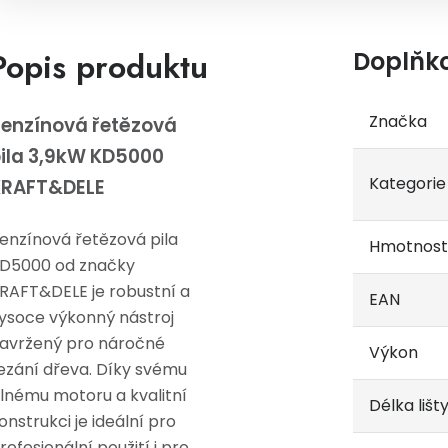
Popis produktu
Doplňk
Značka
enzínová řetězová
ila 3,9kW KD5000
Kategorie
KRAFT&DELE
enzínová řetězová pila
Hmotnost
D5000 od značky
RAFT&DELE je robustní a
EAN
ysoce výkonný nástroj
avržený pro náročné
Výkon
ezání dřeva. Díky svému
ilnému motoru a kvalitní
Délka lišt
onstrukci je ideální pro
rofesionální použití i pro