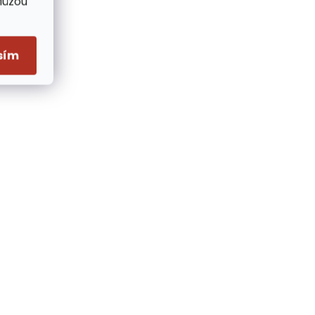
Můžou
sím