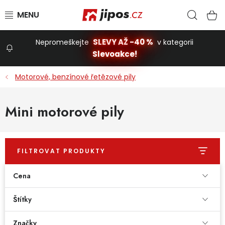
Přejít na obsah
Hled
N
SLEVY AŽ -40 %
Nepromeškejte
v kategorii
Slevoakce!
Slevoakce
Motorové, benzínové řetězové pily
Zahrada
Mini motorové pily
Stavba a dům
FILTROVAT PRODUKTY
Dílna
Cena
Domácnost
Štítky
Značky