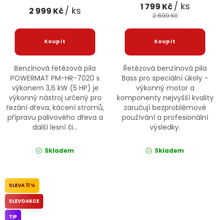
/ ks
1 799 Kč
/ ks
2 999 Kč
2 690 Kč
Benzínová řetězová pila
Řetězová benzínová pila
POWERMAT PM-HR-7020 s
Bass pro speciální úkoly -
výkonem 3,6 kW (5 HP) je
výkonný motor a
výkonný nástroj určený pro
komponenty nejvyšší kvality
řezání dřeva, kácení stromů,
zaručují bezproblémové
přípravu palivového dřeva a
používání a profesionální
další lesní či...
výsledky.
Skladem
Skladem
11 %
SLEVOAKCE
TIP