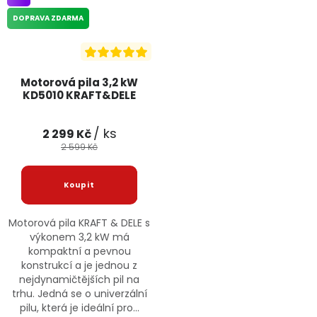
DOPRAVA ZDARMA
Motorová pila 3,2 kW
KD5010 KRAFT&DELE
/ ks
2 299 Kč
2 599 Kč
Motorová pila KRAFT & DELE s
výkonem 3,2 kW má
kompaktní a pevnou
konstrukcí a je jednou z
nejdynamičtějších pil na
trhu. Jedná se o univerzální
pilu, která je ideální pro...