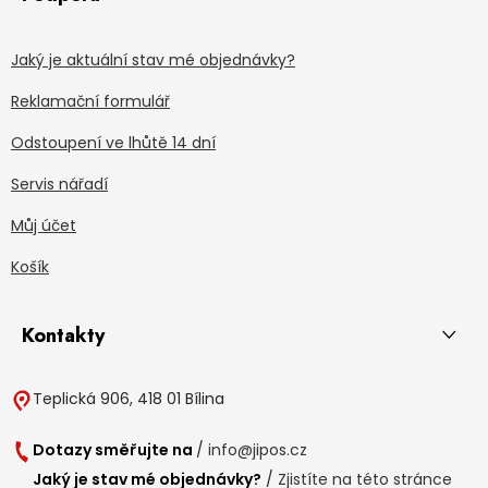
Jaký je aktuální stav mé objednávky?
Reklamační formulář
Odstoupení ve lhůtě 14 dní
Servis nářadí
Můj účet
Košík
Kontakty
Teplická 906, 418 01 Bílina
Dotazy směřujte na
/
info@jipos.cz
Jaký je stav mé objednávky?
/
Zjistíte na této stránce