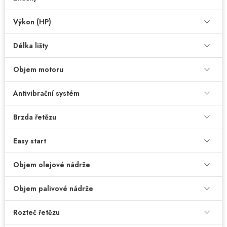
Dětská hřiště
Výkon (HP)
Autodoplňky
Délka lišty
Objem motoru
Vánoce
Antivibrační systém
Ochranné pomůcky
Brzda řetězu
Fotovoltaika
Easy start
Výprodej
Objem olejové nádrže
Značky
Objem palivové nádrže
Rozteč řetězu