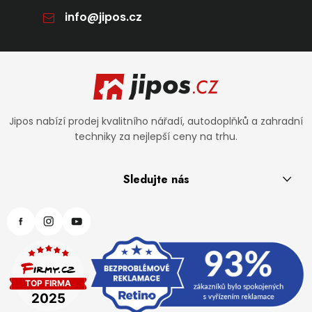
info
@
jipos.cz
Zápatí
Jipos nabízí prodej kvalitního nářadí, autodoplňků a zahradní
techniky za nejlepší ceny na trhu.
Sledujte nás