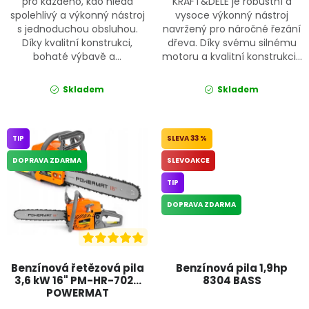
pro každého, kdo hledá
KRAFT&DELE je robustní a
spolehlivý a výkonný nástroj
vysoce výkonný nástroj
s jednoduchou obsluhou.
navržený pro náročné řezání
Díky kvalitní konstrukci,
dřeva. Díky svému silnému
bohaté výbavě a...
motoru a kvalitní konstrukci...
Skladem
Skladem
TIP
33 %
DOPRAVA ZDARMA
SLEVOAKCE
TIP
DOPRAVA ZDARMA
Benzínová řetězová pila
Benzínová pila 1,9hp
3,6 kW 16" PM-HR-7020
8304 BASS
POWERMAT