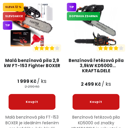
12 %
TIP
SLEVOAKCE
DOPRAVA ZDARMA
TIP
Malá benzínová pila 2,9
Benzínová řetězová pila
kW FT-153 Fighter BOXER
3,9kW KD5000
KRAFT&DELE
/ ks
1 999 Kč
/ ks
2 499 Kč
2 290 Kč
Malá benzínová pila FT-153
Benzínová řetězová pila
BOXER je ideálním řešením
KD5000 od značky