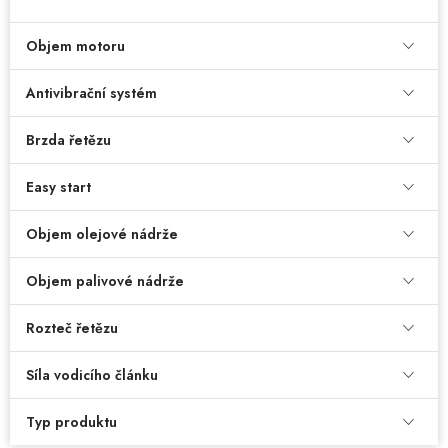
Jaký je aktuální stav mé objednávky?
Objem motoru
Velkoobchodní spolupráce (B2B)
Prodejna nářadí
Antivibrační systém
Servis nářadí
Hodnocení obchodu
Brzda řetězu
Doprava a platba
Váš zákaznický účet
Kontakt
Easy start
PODPORA
Objem olejové nádrže
Objem palivové nádrže
Reklamační formulář
Odstoupení ve lhůtě 14 dní
Rozteč řetězu
Obchodní podmínky
Reklamační řád
Síla vodicího článku
Podmínky ochrany osobních údajů
Typ produktu