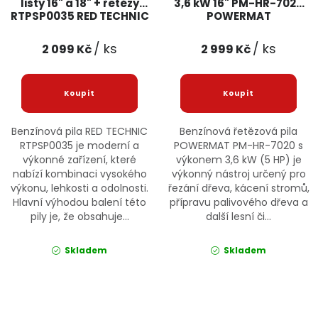
lišty 16" a 18" + řetězy
3,6 kW 16" PM-HR-7020
RTPSP0035 RED TECHNIC
POWERMAT
/ ks
/ ks
2 099 Kč
2 999 Kč
Benzínová pila RED TECHNIC
Benzínová řetězová pila
RTPSP0035 je moderní a
POWERMAT PM-HR-7020 s
výkonné zařízení, které
výkonem 3,6 kW (5 HP) je
nabízí kombinaci vysokého
výkonný nástroj určený pro
výkonu, lehkosti a odolnosti.
řezání dřeva, kácení stromů,
Hlavní výhodou balení této
přípravu palivového dřeva a
pily je, že obsahuje...
další lesní či...
Skladem
Skladem