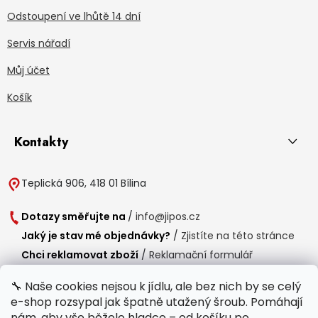
Odstoupení ve lhůtě 14 dní
Servis nářadí
Můj účet
Košík
Kontakty
Teplická 906, 418 01 Bílina
Dotazy směřujte na
/
info@jipos.cz
Jaký je stav mé objednávky?
/
Zjistíte na této stránce
Chci reklamovat zboží
/
Reklamační formulář
Chci vrátit zboží do 14 dní
/
Formulář pro vrácení zboží
🔧 Naše cookies nejsou k jídlu, ale bez nich by se celý
e-shop rozsypal jak špatně utažený šroub. Pomáhají
Provozní doba
nám, aby vše běželo hladce – od košíku po