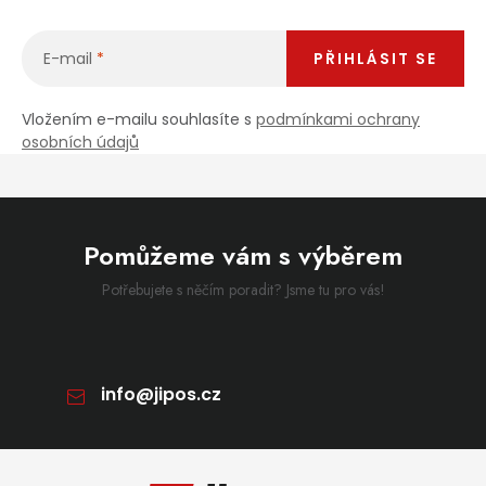
E-mail
PŘIHLÁSIT SE
Vložením e-mailu souhlasíte s
podmínkami ochrany
osobních údajů
Pomůžeme vám s výběrem
Potřebujete s něčím poradit? Jsme tu pro vás!
info
@
jipos.cz
Zápatí