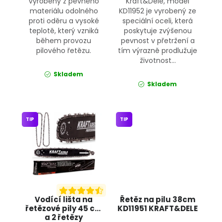
vyrobeny z pevného
Kraft&Dele, model
materiálu odolného
KD11952 je vyrobený ze
proti oděru a vysoké
speciální oceli, která
teplotě, který vzniká
poskytuje zvýšenou
během provozu
pevnost v přetržení a
pilového řetězu.
tím výrazně prodlužuje
životnost...
Skladem
Skladem
TIP
TIP
Vodící lišta na
Řetěz na pilu 38cm
řetězové pily 45 cm
KD11951 KRAFT&DELE
a 2 řetězy