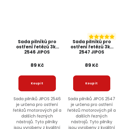
Sada pilníků pro
Sada pilníků pro
ostření řetězů 3ks
ostření řetězů 3ks
2546 JIPOS
2547 JIPOS
89 Kč
89 Kč
Sada pilníků JIPOS 2546
Sada pilníků JIPOS 2547
je určena pro ostření
je určena pro ostření
řetězů motorových pil a
řetězů motorových pil a
dalších řezných
dalších řezných
nástrojů. Tyto pilníky
nástrojů. Tyto pilníky
jsou vyrobeny z kvalitní
jsou vyrobeny z kvalitní