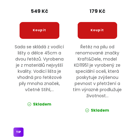
0,325"1,5mm KD10153
KRAFT&DELE
549 Kč
179 Kč
Sada se skládá z vodící
Řetěz na pilu od
lišty o délce 45cm a
renomované značky
dvou řetězů. Vyrobena
Kraft&Dele, model
je z materiálů nejvyšší
KD11951 je vyrobený ze
kvality. Vodicí lišta je
speciální oceli, která
vhodná pro řetězové
poskytuje zvýšenou
pily mnoha značek,
pevnost v přetržení a
včetně Stihl,...
tím výrazně prodlužuje
životnost...
Skladem
Skladem
TIP