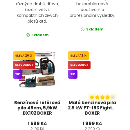
různých druhů dřeva,
bezproblémové
řezání větví,
používání a
kompaktních živých
profesionální výsledky.
plotů atd.
Skladem
Skladem
26 %
12 %
SLEVOAKCE
SLEVOAKCE
TIP
TIP
Benzínová řetězová
Malá benzínová pila
pila 45cm, 5,9kW
2,9 kW FT-153 Fighter
BX102 BOXER
BOXER
1 599 Kč
1 999 Kč
2 190 Kč
2 290 Kč