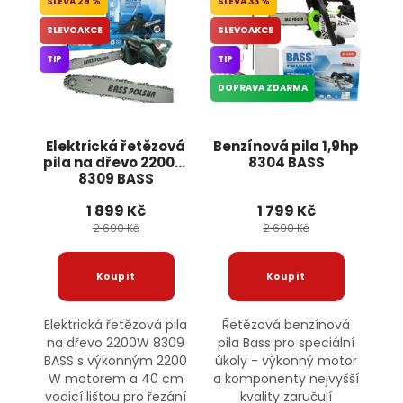
29 %
33 %
SLEVOAKCE
SLEVOAKCE
TIP
TIP
DOPRAVA ZDARMA
Elektrická řetězová
Benzínová pila 1,9hp
pila na dřevo 2200W
8304 BASS
8309 BASS
1 899 Kč
1 799 Kč
2 690 Kč
2 690 Kč
Elektrická řetězová pila
Řetězová benzínová
na dřevo 2200W 8309
pila Bass pro speciální
BASS s výkonným 2200
úkoly - výkonný motor
W motorem a 40 cm
a komponenty nejvyšší
vodicí lištou pro řezání
kvality zaručují