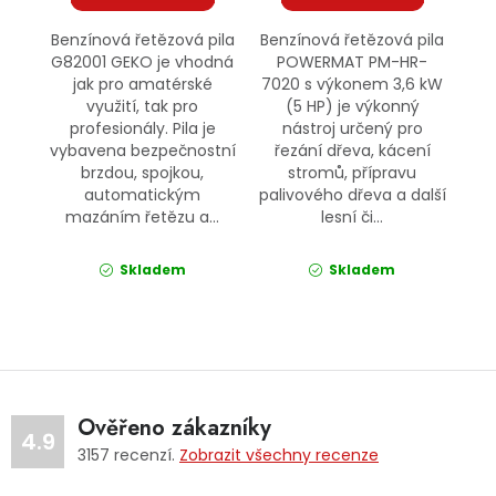
Benzínová řetězová pila
Benzínová řetězová pila
G82001 GEKO je vhodná
POWERMAT PM-HR-
jak pro amatérské
7020 s výkonem 3,6 kW
využití, tak pro
(5 HP) je výkonný
profesionály. Pila je
nástroj určený pro
vybavena bezpečnostní
řezání dřeva, kácení
brzdou, spojkou,
stromů, přípravu
automatickým
palivového dřeva a další
mazáním řetězu a...
lesní či...
Skladem
Skladem
Ověřeno zákazníky
4.9
3157
recenzí.
Zobrazit všechny recenze