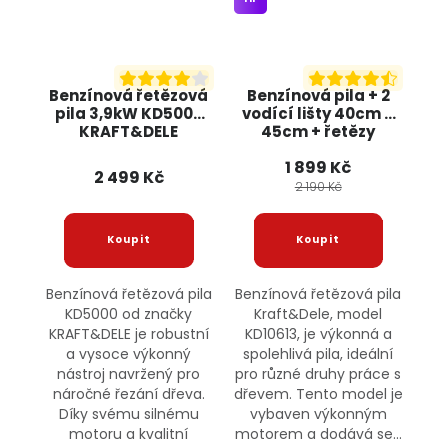
Benzínová řetězová
Benzínová pila + 2
pila 3,9kW KD5000
vodící lišty 40cm a
KRAFT&DELE
45cm + řetězy
KD10613 KRAFT&DELE
1 899 Kč
2 499 Kč
2 190 Kč
Benzínová řetězová pila
Benzínová řetězová pila
KD5000 od značky
Kraft&Dele, model
KRAFT&DELE je robustní
KD10613, je výkonná a
a vysoce výkonný
spolehlivá pila, ideální
nástroj navržený pro
pro různé druhy práce s
náročné řezání dřeva.
dřevem. Tento model je
Díky svému silnému
vybaven výkonným
motoru a kvalitní
motorem a dodává se...