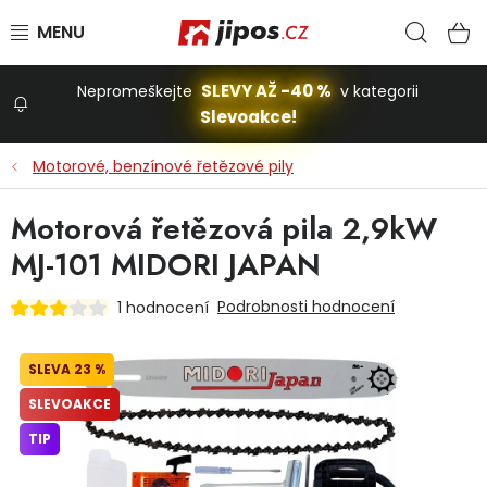
Přejít na obsah
Hled
N
SLEVY AŽ -40 %
Nepromeškejte
v kategorii
Slevoakce!
Slevoakce
Motorové, benzínové řetězové pily
Zahrada
Motorová řetězová pila 2,9kW
MJ-101 MIDORI JAPAN
Stavba a dům
Podrobnosti hodnocení
1 hodnocení
Dílna
23 %
SLEVOAKCE
Domácnost
TIP