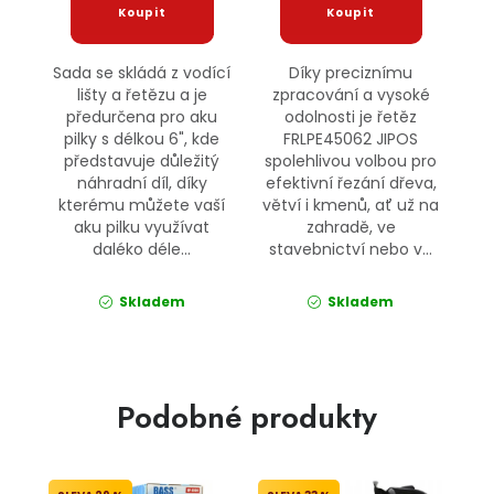
Sada se skládá z vodící
Díky preciznímu
lišty a řetězu a je
zpracování a vysoké
předurčena pro aku
odolnosti je řetěz
pilky s délkou 6", kde
FRLPE45062 JIPOS
představuje důležitý
spolehlivou volbou pro
náhradní díl, díky
efektivní řezání dřeva,
kterému můžete vaší
větví i kmenů, ať už na
aku pilku využívat
zahradě, ve
daléko déle...
stavebnictví nebo v...
Skladem
Skladem
Podobné produkty