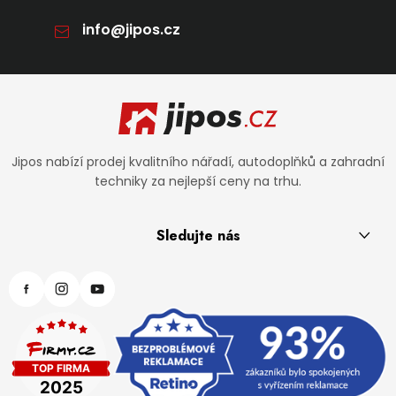
info
@
jipos.cz
Zápatí
Jipos nabízí prodej kvalitního nářadí, autodoplňků a zahradní
techniky za nejlepší ceny na trhu.
Sledujte nás