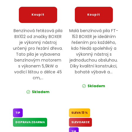
Benzínová řetězová pila
Malá benzínová pila FT-
BX102 od značky BOXER
153 BOXER je ideálním
je výkonný nástroj
řešením pro každého,
určený pro řezání dřeva.
kdo hledá spolehlivý a
Tato pila je vybavena
výkonný nástroj s
benzínovým motorem
jednoduchou obsluhou.
s výkonem 5,9kW a
Díky kvalitní konstrukci,
vodící lištou o délce 45
bohaté výbavě a...
cm,...
Skladem
Skladem
TIP
13 %
DOPRAVA ZDARMA
SLEVOAKCE
TIP