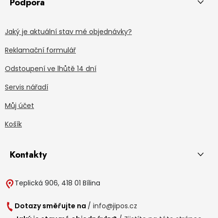
Podpora
Jaký je aktuální stav mé objednávky?
Reklamační formulář
Odstoupení ve lhůtě 14 dní
Servis nářadí
Můj účet
Košík
Kontakty
Teplická 906, 418 01 Bílina
Dotazy směřujte na
/
info@jipos.cz