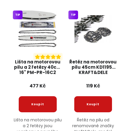
TIP
TIP
Lišta na motorovou
Řetěz na motorovou
pilu a 2 řetězy 40cm
pilu 45cm KD11952
16" PM-PR-16C2
KRAFT&DELE
Powermat
477 Kč
119 Kč
Lišta na motorovou pilu
Řetěz na pilu od
a 2 řetězy jsou
renomované značky