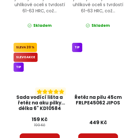
uhlíkové oceli s tvrdostí
uhlíkové oceli s tvrdostí
61-63 HRC, což...
61-63 HRC, což...
Skladem
Skladem
20 %
TIP
SLEVOAKCE
TIP
Sada vodící lišta a
Řetěz na pilu 45cm
řetěz na aku pilky
FRLPE45062 JIPOS
délka 6" KD10584
KRAFT&DELE
159 Kč
449 Kč
199 Kč