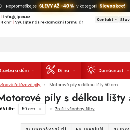
SLEVY AŽ -40 %
Slevoakce!
Nepromeškejte
v kategorii
?
|
info@jipos.cz
Kontakt
Stav
14 dní?
|
Využijte náš reklamační formulář
Stavba a dům
Dílna
Domácnost
zínové řetězové pily
Motorové pily s délkou lišty 50 cm
Motorové pily s délkou lišty
áš filtr:
50 cm
Zrušit všechny filtry
Řazení produktů
NEJPRODÁVANĚJŠÍ
NEJLEVNĚJŠÍ
NEJDRA