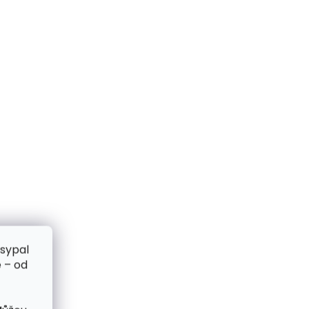
zsypal
 – od