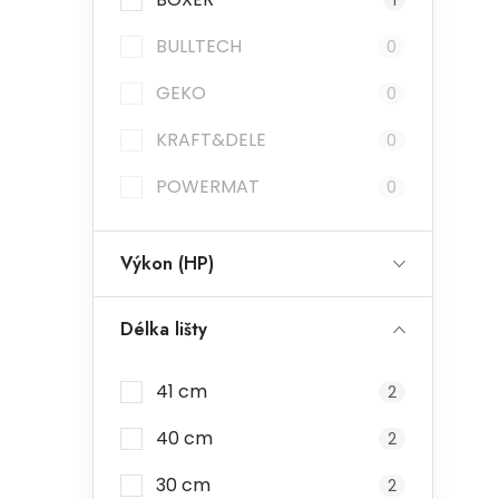
1
BULLTECH
0
GEKO
0
KRAFT&DELE
0
POWERMAT
0
Výkon (HP)
Délka lišty
41 cm
2
40 cm
2
30 cm
2