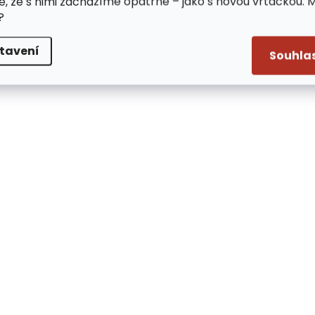
e, že s nimi zacházíme opatrně – jako s novou vrtačkou. 
?
tavení
Souhla