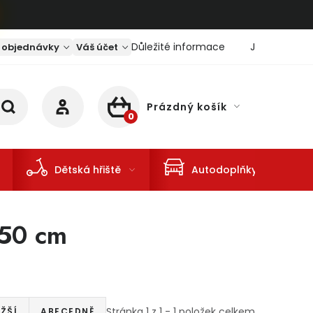
Důležité informace
Jaký je aktu
 objednávky
Váš účet
Prázdný košík
NÁKUPNÍ KOŠÍK
Dětská hřiště
Autodoplňky
 50 cm
Stránka
1
z
1
-
1
položek celkem
ŽŠÍ
ABECEDNĚ