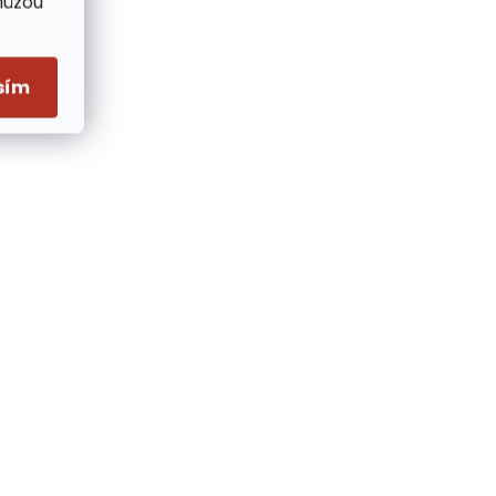
Můžou
sím