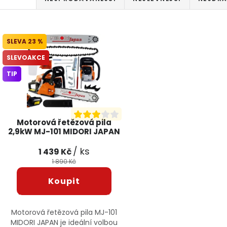
Výpis produktů
23 %
SLEVOAKCE
TIP
Motorová řetězová pila
2,9kW MJ-101 MIDORI JAPAN
/ ks
1 439 Kč
1 890 Kč
Motorová řetězová pila MJ-101
MIDORI JAPAN je ideální volbou