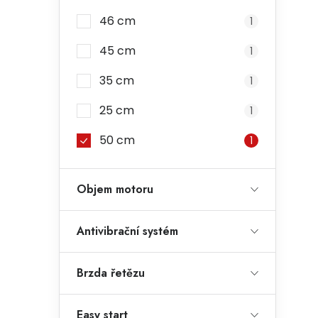
46 cm
1
45 cm
1
35 cm
1
25 cm
1
50 cm
1
Objem motoru
Antivibrační systém
Brzda řetězu
Easy start