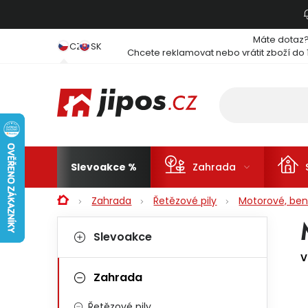
Přejít na obsah
Máte dotaz
CZ
SK
Chcete reklamovat nebo vrátit zboží do 
Slevoakce
Zahrada
Domů
Zahrada
Řetězové pily
Motorové, ben
Postranní panel
Kategorie
Přeskočit kategorie
Slevoakce
V
Zahrada
Řetězové pily