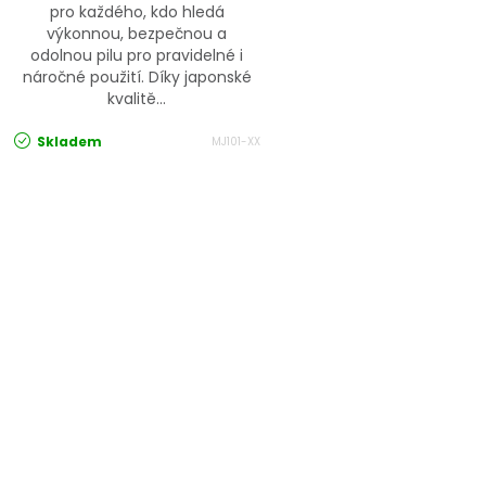
pro každého, kdo hledá
výkonnou, bezpečnou a
odolnou pilu pro pravidelné i
náročné použití. Díky japonské
kvalitě...
Skladem
MJ101-XX
Ovládací prvky výpisu