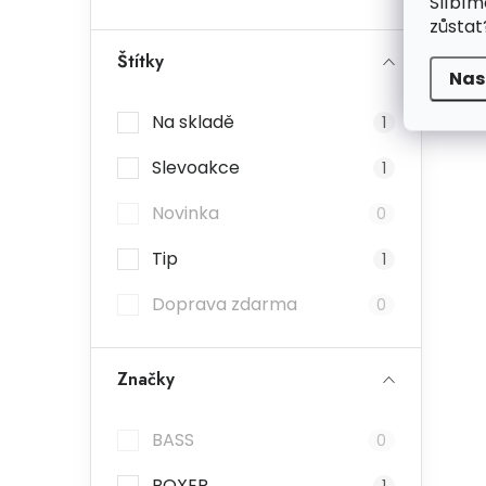
Slíbím
zůstat
Štítky
Nas
Na skladě
1
Slevoakce
1
Novinka
0
Tip
1
Doprava zdarma
0
Značky
BASS
0
BOXER