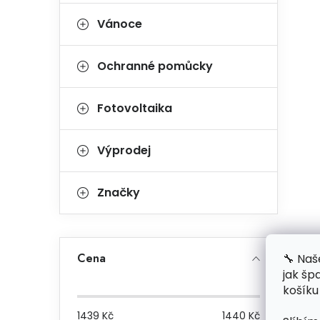
Vánoce
Ochranné pomůcky
Fotovoltaika
Výprodej
Značky
Cena
🔧 Naš
jak šp
košíku
1439
Kč
1440
Kč