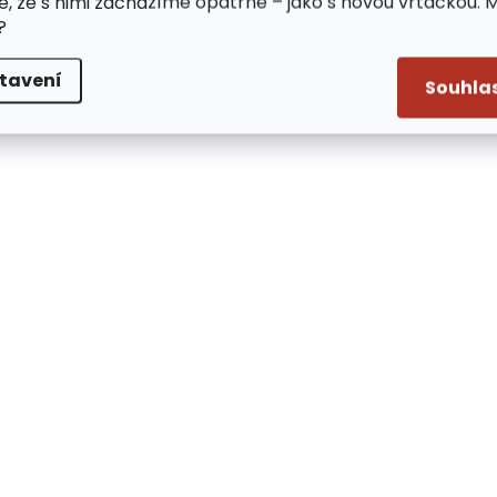
e, že s nimi zacházíme opatrně – jako s novou vrtačkou. 
?
tavení
Souhla