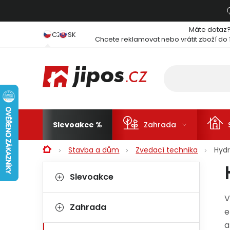
Přejít na obsah
Máte dotaz
CZ
SK
Chcete reklamovat nebo vrátit zboží do 
Slevoakce
Zahrada
Domů
Stavba a dům
Zvedací technika
Hydr
Postranní panel
Kategorie
Přeskočit kategorie
Slevoakce
V
Zahrada
e
a