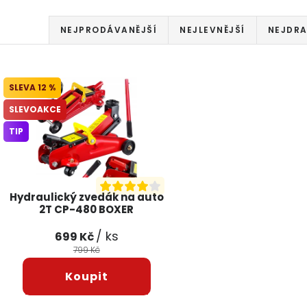
Řazení produktů
NEJPRODÁVANĚJŠÍ
NEJLEVNĚJŠÍ
NEJDRA
Výpis produktů
12 %
SLEVOAKCE
TIP
Hydraulický zvedák na auto
2T CP-480 BOXER
/ ks
699 Kč
799 Kč