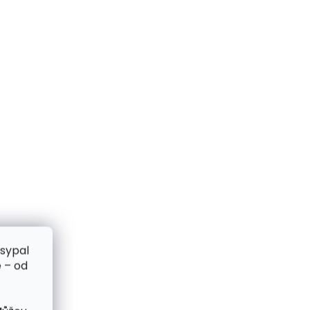
zsypal
 – od