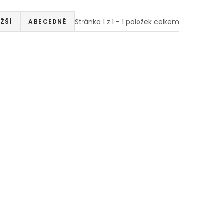
Stránka
1
z
1
-
1
položek celkem
ŽŠÍ
ABECEDNĚ