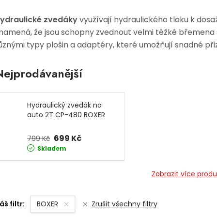
ydraulické zvedáky
využívají hydraulického tlaku k dosa
namená, že jsou schopny zvednout velmi těžké břemena 
ůznými typy plošin a adaptéry, které umožňují snadné při
Nejprodávanější
Hydraulický zvedák na
auto 2T CP-480 BOXER
699 Kč
799 Kč
Skladem
Zobrazit více prod
áš filtr:
BOXER
Zrušit všechny filtry