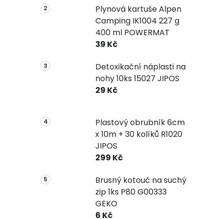
Plynová kartuše Alpen
Camping IK1004 227 g
400 ml POWERMAT
39 Kč
Detoxikační náplasti na
nohy 10ks 15027 JIPOS
29 Kč
Plastový obrubník 6cm
x 10m + 30 kolíků R1020
JIPOS
299 Kč
Brusný kotouč na suchý
zip 1ks P80 G00333
GEKO
6 Kč