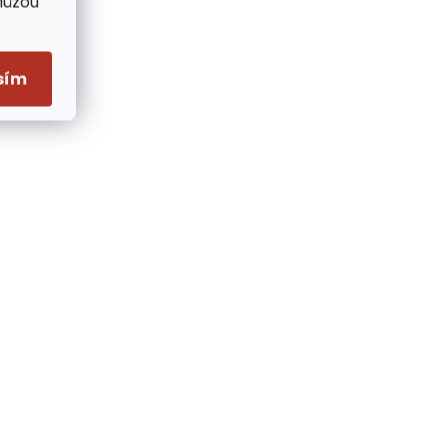
Můžou
sím