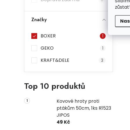
Slíbím
zůstat
Značky
Nas
BOXER
1
GEKO
1
KRAFT&DELE
3
Top 10 produktů
Kovové hroty proti
ptákům 50cm, 1ks R1523
JIPOS
49 Kč