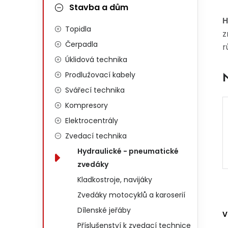
Stavba a dům
H
Topidla
z
Čerpadla
r
Úklidová technika
Prodlužovací kabely
Svářecí technika
Kompresory
Elektrocentrály
Zvedací technika
Hydraulické - pneumatické
zvedáky
Kladkostroje, navijáky
Zvedáky motocyklů a karoserií
Dílenské jeřáby
V
Příslušenství k zvedací technice