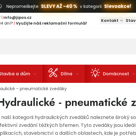
SLEVY AŽ -40 %
Slevoakce!
Nepromeškejte
v kategorii
?
|
info@jipos.cz
Kontakt
Stav
14 dní?
|
Využijte náš reklamační formulář
Stavba a dům
Dílna
Domácnost
aulické - pneumatické zvedáky
Hydraulické - pneumatické
 naší kategorii hydraulických zvedáků naleznete široký 
fektivní zvedání těžkých břemen. Tyto zvedáky jsou ideál
plikacích, stavebnictví a dalších oblastech, kde je potř