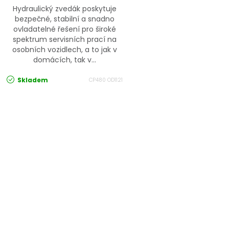
Hydraulický zvedák poskytuje
bezpečné, stabilní a snadno
ovladatelné řešení pro široké
spektrum servisních prací na
osobních vozidlech, a to jak v
domácích, tak v...
Skladem
CP480 OD1121
Ovládací prvky výpisu