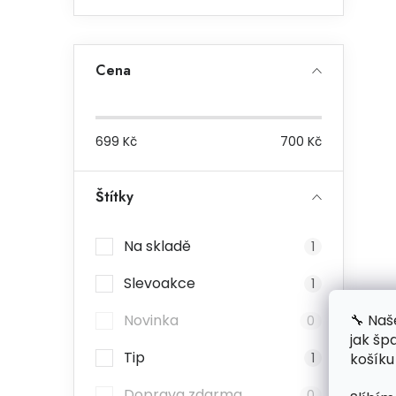
Cena
699
Kč
700
Kč
Štítky
Na skladě
1
Slevoakce
1
🔧 Naš
Novinka
0
jak šp
Tip
košíku
1
Doprava zdarma
0