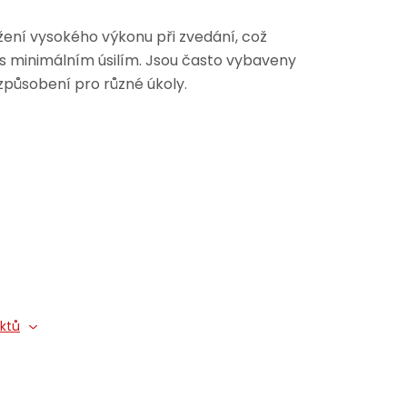
žení vysokého výkonu při zvedání, což
s minimálním úsilím. Jsou často vybaveny
způsobení pro různé úkoly.
uktů