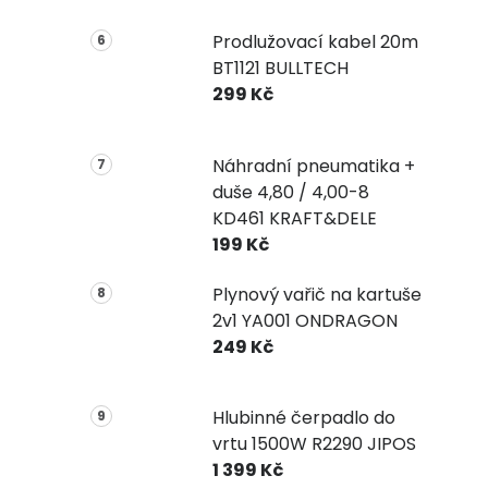
Prodlužovací kabel 20m
BT1121 BULLTECH
299 Kč
Náhradní pneumatika +
duše 4,80 / 4,00-8
KD461 KRAFT&DELE
199 Kč
Plynový vařič na kartuše
2v1 YA001 ONDRAGON
249 Kč
Hlubinné čerpadlo do
vrtu 1500W R2290 JIPOS
1 399 Kč