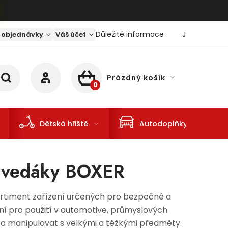
Důležité informace
Jaký je aktu
 objednávky
Váš účet
Prázdný košík
NÁKUPNÍ KOŠÍK
Dětská hřiště
Autodoplňky
 zvedáky BOXER
sortiment zařízení určených pro bezpečné a
ní pro použití v automotive, průmyslových
eba manipulovat s velkými a těžkými předměty.