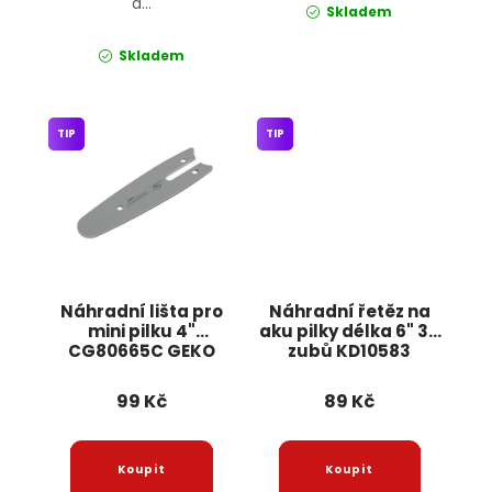
a...
Skladem
Skladem
TIP
TIP
Náhradní lišta pro
Náhradní řetěz na
mini pilku 4"
aku pilky délka 6" 36
CG80665C GEKO
zubů KD10583
KRAFT&DELE
99 Kč
89 Kč