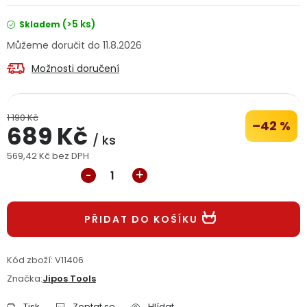
Jaký je aktuální stav mé objednávky?
(>5 ks)
Skladem
11.8.2026
Velkoobchodní spolupráce (B2B)
Prodejna nářadí
Možnosti doručení
Servis nářadí
Hodnocení obchodu
1 190 Kč
Doprava a platba
Váš zákaznický účet
Kontakt
–42 %
689 Kč
/ ks
569,42 Kč bez DPH
PODPORA
Měrná cena:
Reklamační formulář
Odstoupení ve lhůtě 14 dní
PŘIDAT DO KOŠÍKU
Obchodní podmínky
Reklamační řád
Kód zboží:
V11406
Podmínky ochrany osobních údajů
Značka:
Jipos Tools
Tisk
Zeptat se
Hlídat