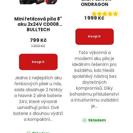
ONDRAGON
1 999 Kč
Mini řetězová pila 8"
aku 2x24V CD008
BULLTECH
799 Kč
1 390 Kč
Tato výkonná a
moderní aku pila je
ideálním řešením pro
každého, kdo hledá
spolehlivý nástroj bez
Jedna z nejlepších aku
zbytečných
řetězových pilek u nás,
kompromisů. Díky
sada obsahuje 2 řetězy
bohatému příslušenství
a hlavně 2 silné baterie
a intuitivnímu ovládání
24V, které výrazně
je...
usnadňují práci. Dvě
baterie s dlouhou výdrží
a kompaktní...
Skladem