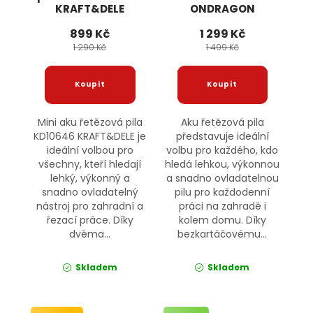
KRAFT&DELE
ONDRAGON
899 Kč
1 299 Kč
1 290 Kč
1 499 Kč
Mini aku řetězová pila
Aku řetězová pila
KD10646 KRAFT&DELE je
představuje ideální
ideální volbou pro
volbu pro každého, kdo
všechny, kteří hledají
hledá lehkou, výkonnou
lehký, výkonný a
a snadno ovladatelnou
snadno ovladatelný
pilu pro každodenní
nástroj pro zahradní a
práci na zahradě i
řezací práce. Díky
kolem domu. Díky
dvěma...
bezkartáčovému...
Skladem
Skladem