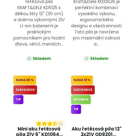
řetězová pila
Kraft&Dele KD10626 je
KRAFT&DELE KD5125 s
perfektní kombinací
délkou lišty 12" (30 cm)
vysokého výkonu,
a dvěma výkonnými 21V
ergonomického
Li-Ion bateriemi je
designu a všestrannosti.
praktickým
Tato pila je navržena
pomocníkem pro řezání
pro maximální volnost
dřeva, větví, menších...
a...
Skladem
Skladem
30 %
13 %
SLEVOAKCE
SLEVOAKCE
TIP
NOVINKA
TIP
Mini aku řetězová
Aku řetězová pila 12"
pila 21V 6" KD10646
2x21V OD9201