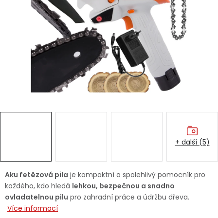
Dětská hřiště
Autodoplňky
Vánoce
Ochranné pomůcky
Fotovoltaika
+ další (5)
Výprodej
Značky
Aku řetězová pila
je kompaktní a spolehlivý pomocník pro
každého, kdo hledá
lehkou, bezpečnou a snadno
ovladatelnou pilu
pro zahradní práce a údržbu dřeva.
Více informací