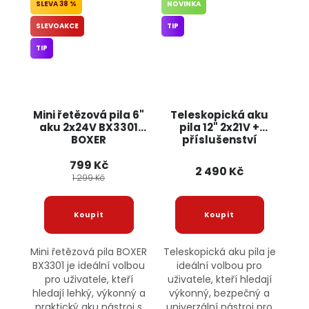
38 %
NOVINKA
SLEVOAKCE
TIP
TIP
Mini řetězová pila 6"
Teleskopická aku
aku 2x24V BX3301
pila 12" 2x21V +
BOXER
příslušenství
BX3439 BOXER
799 Kč
2 490 Kč
1 299 Kč
Mini řetězová pila BOXER
Teleskopická aku pila je
BX3301 je ideální volbou
ideální volbou pro
pro uživatele, kteří
uživatele, kteří hledají
hledají lehký, výkonný a
výkonný, bezpečný a
praktický aku nástroj s
univerzální nástroj pro