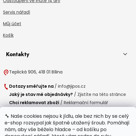
Odstoupení ve lhůtě 14 dní
Servis nářadí
Můj účet
Košík
Kontakty
Teplická 906, 418 01 Bílina
Dotazy směřujte na
/
info@jipos.cz
Jaký je stav mé objednávky?
/
Zjistíte na této stránce
Chci reklamovat zboží
/
Reklamační formulář
Chci vrátit zboží do 14 dní
/
Formulář pro vrácení zboží
🔧 Naše cookies nejsou k jídlu, ale bez nich by se celý
e-shop rozsypal jak špatně utažený šroub. Pomáhají
Provozní doba
nám, aby vše běželo hladce – od košíku po
Po-Čt /
8:00 - 15:00