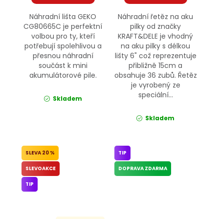
Náhradní lišta GEKO
Náhradní řetěz na aku
CG80665C je perfektní
pilky od značky
volbou pro ty, kteří
KRAFT&DELE je vhodný
potřebují spolehlivou a
na aku pilky s délkou
přesnou náhradní
lišty 6" což reprezentuje
součást k mini
přibližně 15cm a
akumulátorové pile.
obsahuje 36 zubů. Řetěz
je vyrobený ze
speciální...
Skladem
Skladem
20 %
TIP
SLEVOAKCE
DOPRAVA ZDARMA
TIP