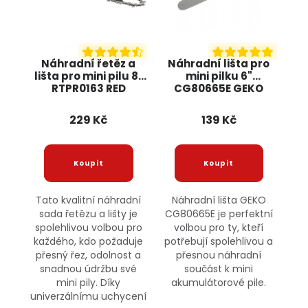
Náhradní řetěz a
Náhradní lišta pro
lišta pro mini pilu 8"
mini pilku 6"
RTPR0163 RED
CG80665E GEKO
TECHNIC
229 Kč
139 Kč
Tato kvalitní náhradní
Náhradní lišta GEKO
sada řetězu a lišty je
CG80665E je perfektní
spolehlivou volbou pro
volbou pro ty, kteří
každého, kdo požaduje
potřebují spolehlivou a
přesný řez, odolnost a
přesnou náhradní
snadnou údržbu své
součást k mini
mini pily. Díky
akumulátorové pile.
univerzálnímu uchycení