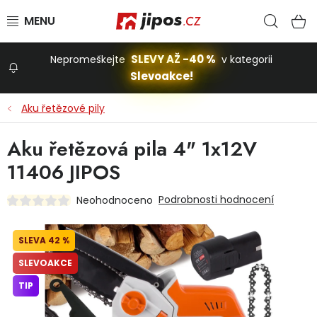
Přejít na obsah
Hled
N
SLEVY AŽ -40 %
Nepromeškejte
v kategorii
Slevoakce!
Slevoakce
Aku řetězové pily
Zahrada
Aku řetězová pila 4" 1x12V
11406 JIPOS
Stavba a dům
Podrobnosti hodnocení
Neohodnoceno
Dílna
42 %
SLEVOAKCE
Domácnost
TIP