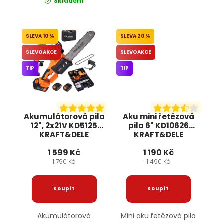
Skladem
10 %
20 %
SLEVOAKCE
SLEVOAKCE
TIP
TIP
Akumulátorová pila
Aku mini řetězová
12", 2x21V KD5125
pila 6" KD10626
KRAFT&DELE
KRAFT&DELE
1 599 Kč
1 190 Kč
1 790 Kč
1 490 Kč
Akumulátorová
Mini aku řetězová pila