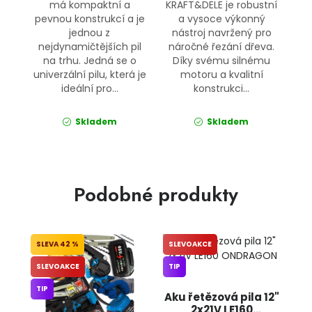
má kompaktní a
KRAFT&DELE je robustní
pevnou konstrukcí a je
a vysoce výkonný
jednou z
nástroj navržený pro
nejdynamičtějších pil
náročné řezání dřeva.
na trhu. Jedná se o
Díky svému silnému
univerzální pilu, která je
motoru a kvalitní
ideální pro...
konstrukci...
Skladem
Skladem
Podobné produkty
42 %
SLEVOAKCE
SLEVOAKCE
TIP
TIP
Aku řetězová pila 12"
2x21V LE160