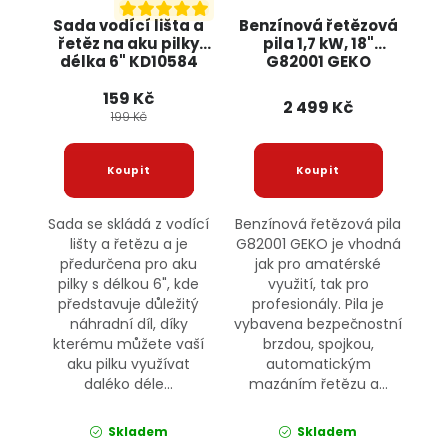
Sada vodící lišta a
Benzínová řetězová
řetěz na aku pilky
pila 1,7 kW, 18"
délka 6" KD10584
G82001 GEKO
KRAFT&DELE
159 Kč
2 499 Kč
199 Kč
Sada se skládá z vodící
Benzínová řetězová pila
lišty a řetězu a je
G82001 GEKO je vhodná
předurčena pro aku
jak pro amatérské
pilky s délkou 6", kde
využití, tak pro
představuje důležitý
profesionály. Pila je
náhradní díl, díky
vybavena bezpečnostní
kterému můžete vaší
brzdou, spojkou,
aku pilku využívat
automatickým
daléko déle...
mazáním řetězu a...
Skladem
Skladem