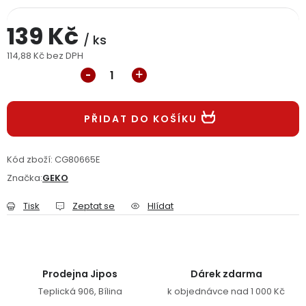
Jaký je aktuální stav mé objednávky?
139 Kč
/ ks
Velkoobchodní spolupráce (B2B)
Prodejna nářadí
114,88 Kč bez DPH
Měrná cena:
Servis nářadí
Hodnocení obchodu
PŘIDAT DO KOŠÍKU
Doprava a platba
Váš zákaznický účet
Kontakt
PODPORA
Kód zboží:
CG80665E
Značka:
GEKO
Reklamační formulář
Odstoupení ve lhůtě 14 dní
Tisk
Zeptat se
Hlídat
Obchodní podmínky
Reklamační řád
Podmínky ochrany osobních údajů
Prodejna Jipos
Dárek zdarma
Teplická 906, Bílina
k objednávce nad 1 000 Kč