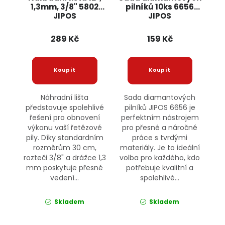
1,3mm, 3/8" 5802
pilníků 10ks 6656
JIPOS
JIPOS
289 Kč
159 Kč
Náhradní lišta
Sada diamantových
představuje spolehlivé
pilníků JIPOS 6656 je
řešení pro obnovení
perfektním nástrojem
výkonu vaší řetězové
pro přesné a náročné
pily. Díky standardním
práce s tvrdými
rozměrům 30 cm,
materiály. Je to ideální
rozteči 3/8" a drážce 1,3
volba pro každého, kdo
mm poskytuje přesné
potřebuje kvalitní a
vedení...
spolehlivé...
Skladem
Skladem