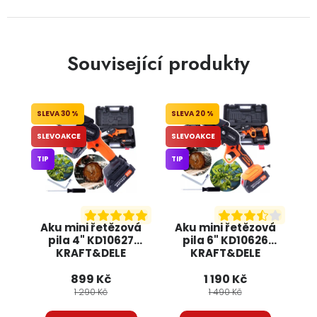
Související produkty
30 %
20 %
SLEVOAKCE
SLEVOAKCE
TIP
TIP
Aku mini řetězová
Aku mini řetězová
pila 4" KD10627
pila 6" KD10626
KRAFT&DELE
KRAFT&DELE
899 Kč
1 190 Kč
1 290 Kč
1 490 Kč