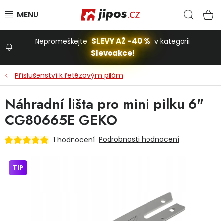
Přejít na obsah
Hled
N
SLEVY AŽ -40 %
Nepromeškejte
v kategorii
Slevoakce!
Slevoakce
Příslušenství k řetězovým pilám
Zahrada
Náhradní lišta pro mini pilku 6"
CG80665E GEKO
Stavba a dům
Podrobnosti hodnocení
1 hodnocení
Dílna
TIP
Domácnost