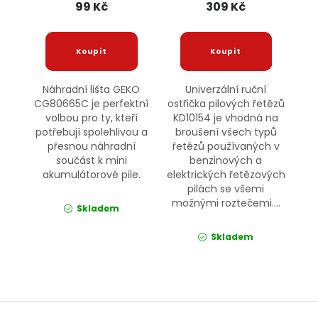
99 Kč
309 Kč
Náhradní lišta GEKO
Univerzální ruční
CG80665C je perfektní
ostřička pilových řetězů
volbou pro ty, kteří
KD10154 je vhodná na
potřebují spolehlivou a
broušení všech typů
přesnou náhradní
řetězů používaných v
součást k mini
benzinových a
akumulátorové pile.
elektrických řetězových
pilách se všemi
možnými roztečemi....
Skladem
Skladem