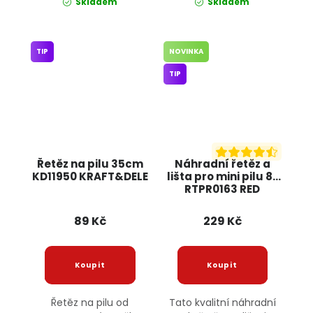
Skladem
Skladem
TIP
NOVINKA
TIP
Řetěz na pilu 35cm
Náhradní řetěz a
KD11950 KRAFT&DELE
lišta pro mini pilu 8"
RTPR0163 RED
TECHNIC
89 Kč
229 Kč
Řetěz na pilu od
Tato kvalitní náhradní