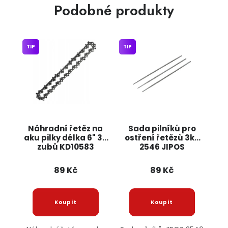
Podobné produkty
TIP
TIP
Náhradní řetěz na
Sada pilníků pro
aku pilky délka 6" 36
ostření řetězů 3ks
zubů KD10583
2546 JIPOS
KRAFT&DELE
89 Kč
89 Kč