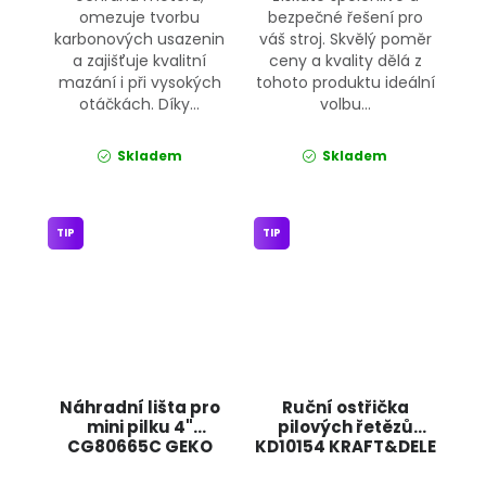
omezuje tvorbu
bezpečné řešení pro
karbonových usazenin
váš stroj. Skvělý poměr
a zajišťuje kvalitní
ceny a kvality dělá z
mazání i při vysokých
tohoto produktu ideální
otáčkách. Díky...
volbu...
Skladem
Skladem
TIP
TIP
Náhradní lišta pro
Ruční ostřička
mini pilku 4"
pilových řetězů
CG80665C GEKO
KD10154 KRAFT&DELE