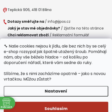
Teplická 906, 418 01 Bílina
Dotazy směřujte na
/
info@jipos.cz
Jaký je stav mé objednávky?
/
Zjistíte na této stránce
Chci reklamovat zboží
/
Reklamační formulář
Chci vrátit zboží do 14 dní
/
Formulář pro vrácení zboží
🔧 Naše cookies nejsou k jídlu, ale bez nich by se celý
e-shop rozsypal jak špatně utažený šroub. Pomáhají
Provozní doba
nám, aby vše běželo hladce – od košíku po
Po-Čt /
8:00 - 15:00
doporučení nářadí, které vám sedne do ruky.
Pá /
7:30 - 14:30
Slíbíme, že s nimi zacházíme opatrně – jako s novou
Polední přestávka /
11:00 - 11:30
vrtačkou. Můžou zůstat?
Nastavení
Copyright 2026
Jipos.cz
. Všechna práva vyhrazena.
Upravit nastavení
ně
cookies
Zobrazit
Souhlasím
Běží na Shoptet Premium
/
Webdesign mi-ma.cz
/