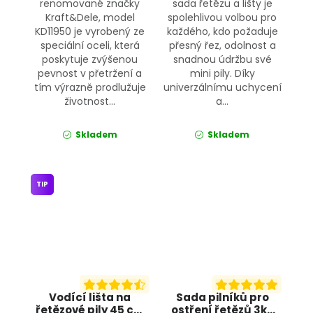
renomované značky
sada řetězu a lišty je
Kraft&Dele, model
spolehlivou volbou pro
KD11950 je vyrobený ze
každého, kdo požaduje
speciální oceli, která
přesný řez, odolnost a
poskytuje zvýšenou
snadnou údržbu své
pevnost v přetržení a
mini pily. Díky
tím výrazně prodlužuje
univerzálnímu uchycení
životnost...
a...
Skladem
Skladem
TIP
Vodící lišta na
Sada pilníků pro
řetězové pily 45 cm
ostření řetězů 3ks