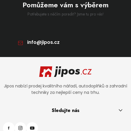
Pomůžeme vám s výběrem
Potřebujete s něčím poradit? Jsme tu pro vás!
info
@
jipos.cz
Zápatí
Jipos nabízí prodej kvalitního nářadí, autodoplňků a zahradní
techniky za nejlepší ceny na trhu.
Sledujte nás