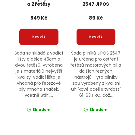
a 2 řetězy
2547 JIPOS
0,325"1,5mm KD10153
KRAFT&DELE
549 Kč
89 Kč
Sada se skládá z vodící
Sada pilníků JIPOS 2547
lišty o délce 45cm a
je určena pro ostření
dvou řetězů. Vyrobena
řetězů motorových pil a
je z materiálů nejvyšší
dalších řezných
kvality. Vodicí lišta je
nástrojů. Tyto pilníky
vhodná pro řetězové
jsou vyrobeny z kvalitní
pily mnoha značek,
uhlíkové oceli s tvrdostí
včetně Stihl,...
61-63 HRC, což...
Skladem
Skladem