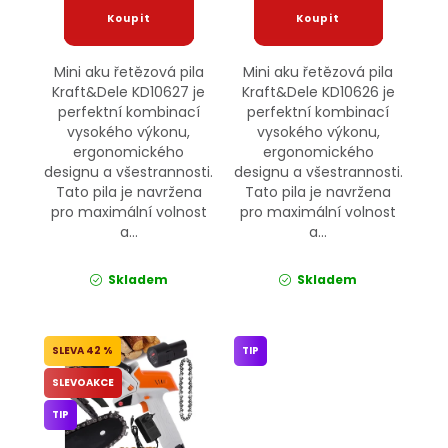
Mini aku řetězová pila
Mini aku řetězová pila
Kraft&Dele KD10627 je
Kraft&Dele KD10626 je
perfektní kombinací
perfektní kombinací
vysokého výkonu,
vysokého výkonu,
ergonomického
ergonomického
designu a všestrannosti.
designu a všestrannosti.
Tato pila je navržena
Tato pila je navržena
pro maximální volnost
pro maximální volnost
a...
a...
Skladem
Skladem
42 %
TIP
SLEVOAKCE
TIP