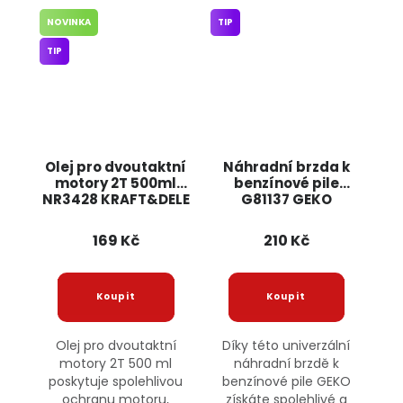
NOVINKA
TIP
TIP
Olej pro dvoutaktní
Náhradní brzda k
motory 2T 500ml
benzínové pile
NR3428 KRAFT&DELE
G81137 GEKO
169 Kč
210 Kč
Olej pro dvoutaktní
Díky této univerzální
motory 2T 500 ml
náhradní brzdě k
poskytuje spolehlivou
benzínové pile GEKO
ochranu motoru,
získáte spolehlivé a