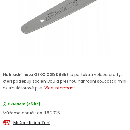
Dětská hřiště
Autodoplňky
Vánoce
Ochranné pomůcky
Fotovoltaika
Náhradní lišta GEKO CG80665E
je perfektní volbou pro ty,
kteří potřebují spolehlivou a přesnou náhradní součást k mini
Výprodej
akumulátorové pile.
Více informací
Značky
(>5 ks)
Skladem
11.8.2026
Možnosti doručení