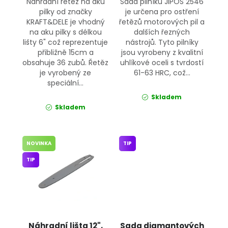
Náhradní řetěz na aku
Sada pilníků JIPOS 2546
pilky od značky
je určena pro ostření
KRAFT&DELE je vhodný
řetězů motorových pil a
na aku pilky s délkou
dalších řezných
lišty 6" což reprezentuje
nástrojů. Tyto pilníky
přibližně 15cm a
jsou vyrobeny z kvalitní
obsahuje 36 zubů. Řetěz
uhlíkové oceli s tvrdostí
je vyrobený ze
61-63 HRC, což...
speciální...
Skladem
Skladem
NOVINKA
TIP
TIP
Náhradní lišta 12",
Sada diamantových