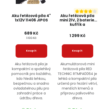
Aku řetězová pila 4"
Aku řetězová pila
1x12V 11406 JIPOS
mini 21V, 2 baterie,
kufřík a
příslušenství
689 Kč
RTMPA0064 RED
1 299 Kč
TECHNIC
1 190 Kč
Aku řetězová pila je
Akumulátorová mini
kompaktní a spolehlivý
řetězová pila RED
pomocník pro každého,
TECHNIC RTMPA0064 je
kdo hledá lehkou,
lehká a kompaktní pila
bezpečnou a snadno
určená pro řezání větví,
ovladatelnou pilu pro
menších kmenů a
zahradní práce a
přípravu palivového
údržbu dřeva.
dřeva.