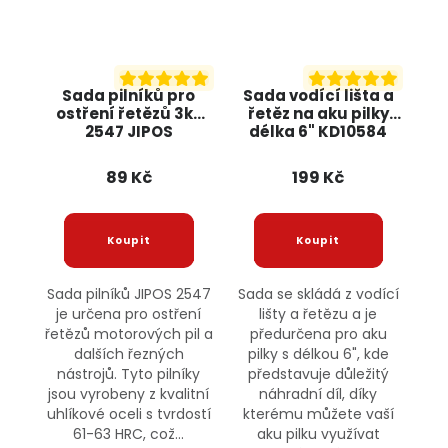
Sada pilníků pro
Sada vodící lišta a
ostření řetězů 3ks
řetěz na aku pilky
2547 JIPOS
délka 6" KD10584
KRAFT&DELE
89 Kč
199 Kč
Sada pilníků JIPOS 2547
Sada se skládá z vodící
je určena pro ostření
lišty a řetězu a je
řetězů motorových pil a
předurčena pro aku
dalších řezných
pilky s délkou 6", kde
nástrojů. Tyto pilníky
představuje důležitý
jsou vyrobeny z kvalitní
náhradní díl, díky
uhlíkové oceli s tvrdostí
kterému můžete vaší
61-63 HRC, což...
aku pilku využívat