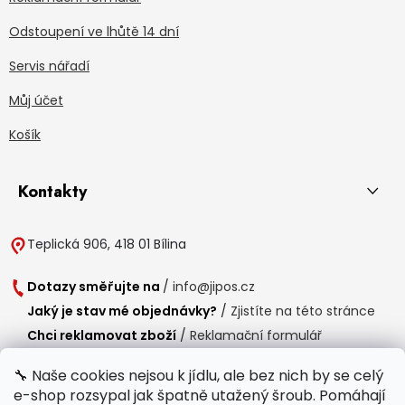
Odstoupení ve lhůtě 14 dní
Servis nářadí
Můj účet
Košík
Kontakty
Teplická 906, 418 01 Bílina
Dotazy směřujte na
/
info@jipos.cz
Jaký je stav mé objednávky?
/
Zjistíte na této stránce
Chci reklamovat zboží
/
Reklamační formulář
Chci vrátit zboží do 14 dní
/
Formulář pro vrácení zboží
🔧 Naše cookies nejsou k jídlu, ale bez nich by se celý
e-shop rozsypal jak špatně utažený šroub. Pomáhají
Provozní doba