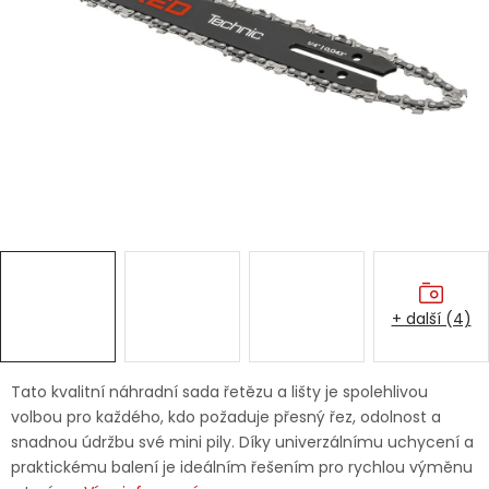
Dětská hřiště
Autodoplňky
Vánoce
Ochranné pomůcky
Fotovoltaika
+ další (4)
Výprodej
Značky
Tato kvalitní náhradní sada řetězu a lišty je spolehlivou
volbou pro každého, kdo požaduje přesný řez, odolnost a
snadnou údržbu své mini pily. Díky univerzálnímu uchycení a
praktickému balení je ideálním řešením pro rychlou výměnu