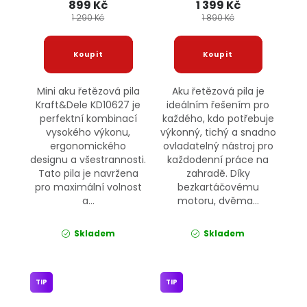
899 Kč
1 399 Kč
1 290 Kč
1 890 Kč
Mini aku řetězová pila
Aku řetězová pila je
Kraft&Dele KD10627 je
ideálním řešením pro
perfektní kombinací
každého, kdo potřebuje
vysokého výkonu,
výkonný, tichý a snadno
ergonomického
ovladatelný nástroj pro
designu a všestrannosti.
každodenní práce na
Tato pila je navržena
zahradě. Díky
pro maximální volnost
bezkartáčovému
a...
motoru, dvěma...
Skladem
Skladem
TIP
TIP