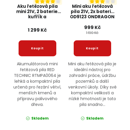
Aku řetězová pila
Mini aku řetězová
mini 21V, 2 baterie,
pila 21V, 2x baterie
kufřík a
OD9123 ONDRAGON
příslušenství
999 Kč
RTMPA0064 RED
1 299 Kč
TECHNIC
1 190 Kč
Akumulátorová mini
Mini aku řetězová pila je
řetězová pila RED
ideální nástroj pro
TECHNIC RTMPA0064 je
zahradní práce, údržbu
lehká a kompaktní pila
pozemků a další
určená pro řezání větví,
venkovní úkoly. Díky své
menších kmenů a
kompaktní velikosti a
přípravu palivového
nízké hmotnosti je tato
dřeva.
pila snadno...
Skladem
Skladem