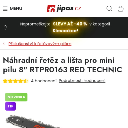
Přejít na obsah
Hled
N
SLEVY AŽ -40 %
Nepromeškejte
v kategorii
Slevoakce!
Slevoakce
Příslušenství k řetězovým pilám
Zahrada
Náhradní řetěz a lišta pro mini
pilu 8" RTPR0163 RED TECHNIC
Stavba a dům
Podrobnosti hodnocení
4 hodnocení
Dílna
NOVINKA
TIP
Domácnost