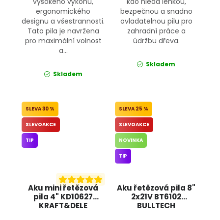
vysokého výkonu,
kdo hledá lehkou,
ergonomického
bezpečnou a snadno
designu a všestrannosti.
ovladatelnou pilu pro
Tato pila je navržena
zahradní práce a
pro maximální volnost
údržbu dřeva.
a...
Skladem
Skladem
30 %
25 %
SLEVOAKCE
SLEVOAKCE
TIP
NOVINKA
TIP
Aku mini řetězová
Aku řetězová pila 8"
pila 4" KD10627
2x21V BT6102
KRAFT&DELE
BULLTECH