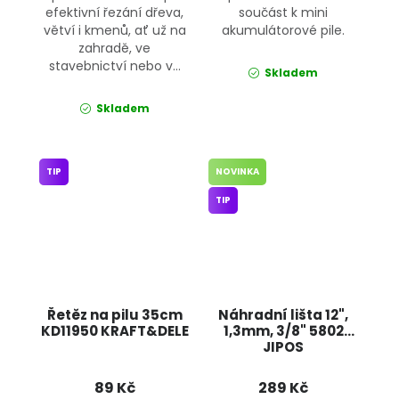
efektivní řezání dřeva,
součást k mini
větví i kmenů, ať už na
akumulátorové pile.
zahradě, ve
stavebnictví nebo v...
Skladem
Skladem
TIP
NOVINKA
TIP
Řetěz na pilu 35cm
Náhradní lišta 12",
KD11950 KRAFT&DELE
1,3mm, 3/8" 5802
JIPOS
89 Kč
289 Kč