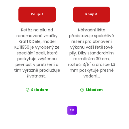
Řetěz na pilu od
Náhradní lišta
renomované značky
představuje spolehlivé
Kraft&Dele, model
řešení pro obnovení
KD11950 je vyrobený ze
výkonu vaší řetězové
speciální oceli, která
pily. Díky standardním
poskytuje zvýšenou
rozměrům 30 cm,
pevnost v přetržení a
rozteči 3/8" a drážce 1,3
tím výrazně prodlužuje
mm poskytuje přesné
životnost...
vedení...
Skladem
Skladem
TIP