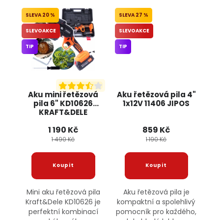
20 %
27 %
SLEVOAKCE
SLEVOAKCE
TIP
TIP
Aku mini řetězová
Aku řetězová pila 4"
pila 6" KD10626
1x12V 11406 JIPOS
KRAFT&DELE
1 190 Kč
859 Kč
1 490 Kč
1 190 Kč
Mini aku řetězová pila
Aku řetězová pila je
Kraft&Dele KD10626 je
kompaktní a spolehlivý
perfektní kombinací
pomocník pro každého,