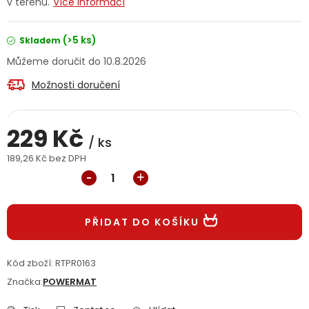
v terénu.
Více informací
Jaký je aktuální stav mé objednávky?
(>5 ks)
Skladem
Velkoobchodní spolupráce (B2B)
Prodejna nářadí
10.8.2026
Možnosti doručení
Servis nářadí
Hodnocení obchodu
Doprava a platba
Váš zákaznický účet
Kontakt
229 Kč
/ ks
189,26 Kč bez DPH
PODPORA
Měrná cena:
Reklamační formulář
Odstoupení ve lhůtě 14 dní
PŘIDAT DO KOŠÍKU
Obchodní podmínky
Reklamační řád
Kód zboží:
RTPR0163
Podmínky ochrany osobních údajů
Značka:
POWERMAT