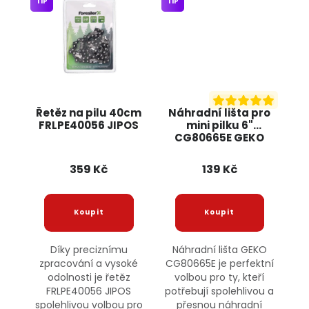
TIP
TIP
Řetěz na pilu 40cm
Náhradní lišta pro
FRLPE40056 JIPOS
mini pilku 6"
CG80665E GEKO
359 Kč
139 Kč
Díky preciznímu
Náhradní lišta GEKO
zpracování a vysoké
CG80665E je perfektní
odolnosti je řetěz
volbou pro ty, kteří
FRLPE40056 JIPOS
potřebují spolehlivou a
spolehlivou volbou pro
přesnou náhradní