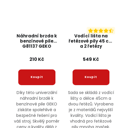
Náhradní brzda k
Vodící lišta na
benzínové pile
řetězové pily 45 cm
G81137 GEKO
a 2 řetězy
0,325"1,5mm KD10153
KRAFT&DELE
210 Kč
549 Kč
Díky této univerzální
Sada se skládá z vodící
náhradní brzdě k
lišty o délce 45cm a
benzínové pile GEKO
dvou řetězů. Vyrobena
získáte spolehlivé a
je z materiálů nejvyšší
bezpečné řešení pro
kvality. Vodicí lišta je
váš stroj. Skvělý poměr
vhodná pro řetězové
ceny a kvality dělá z
pily mnoha značek,