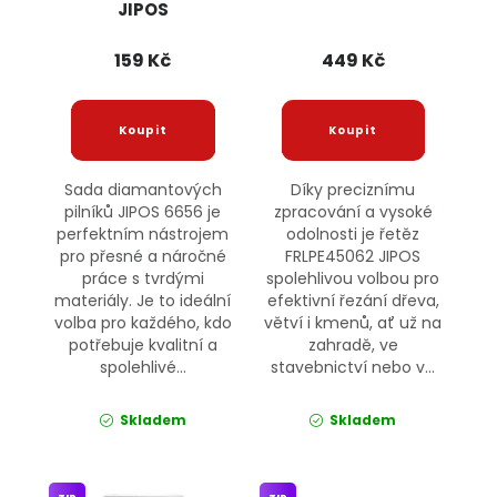
JIPOS
159 Kč
449 Kč
Sada diamantových
Díky preciznímu
pilníků JIPOS 6656 je
zpracování a vysoké
perfektním nástrojem
odolnosti je řetěz
pro přesné a náročné
FRLPE45062 JIPOS
práce s tvrdými
spolehlivou volbou pro
materiály. Je to ideální
efektivní řezání dřeva,
volba pro každého, kdo
větví i kmenů, ať už na
potřebuje kvalitní a
zahradě, ve
spolehlivé...
stavebnictví nebo v...
Skladem
Skladem