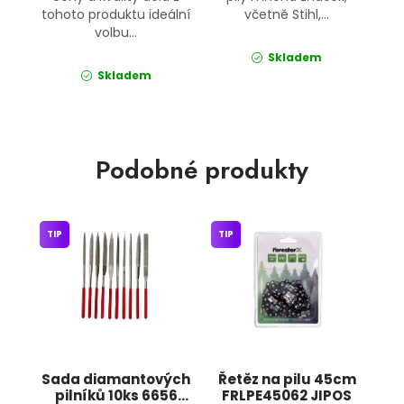
tohoto produktu ideální
včetně Stihl,...
volbu...
Skladem
Skladem
Podobné produkty
TIP
TIP
Sada diamantových
Řetěz na pilu 45cm
pilníků 10ks 6656
FRLPE45062 JIPOS