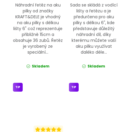
Náhradní řetěz na aku
Sada se skládá z vodící
pilky od značky
lišty a řetězu a je
KRAFT&DELE je vhodný
předurčena pro aku
na aku pilky s délkou
pilky s délkou 6", kde
lišty 6" což reprezentuje
představuje důležitý
přibližně 15cm a
náhradní díl, díky
obsahuje 36 zubů. Řetěz
kterému můžete vaší
je vyrobený ze
aku pilku využívat
speciální...
daléko déle...
Skladem
Skladem
TIP
TIP