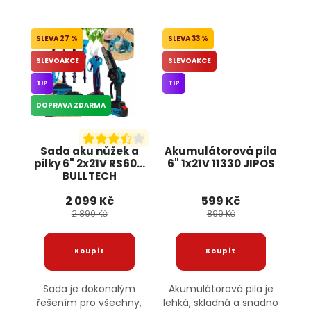
27 %
33 %
SLEVOAKCE
SLEVOAKCE
TIP
TIP
DOPRAVA ZDARMA
Sada aku nůžek a
Akumulátorová pila
pilky 6" 2x21V RS6011
6" 1x21V 11330 JIPOS
BULLTECH
2 099 Kč
599 Kč
2 890 Kč
899 Kč
Sada je dokonalým
Akumulátorová pila je
řešením pro všechny,
lehká, skladná a snadno