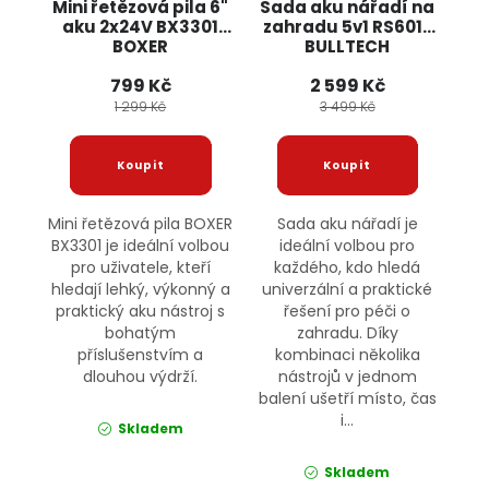
Mini řetězová pila 6"
Sada aku nářadí na
aku 2x24V BX3301
zahradu 5v1 RS6012
BOXER
BULLTECH
799 Kč
2 599 Kč
1 299 Kč
3 499 Kč
Mini řetězová pila BOXER
Sada aku nářadí je
BX3301 je ideální volbou
ideální volbou pro
pro uživatele, kteří
každého, kdo hledá
hledají lehký, výkonný a
univerzální a praktické
praktický aku nástroj s
řešení pro péči o
bohatým
zahradu. Díky
příslušenstvím a
kombinaci několika
dlouhou výdrží.
nástrojů v jednom
balení ušetří místo, čas
i...
Skladem
Skladem