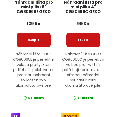
Náhradní lišta pro
Náhradní lišta pro
mini pilku 6"
mini pilku 4"
CG80665E GEKO
CG80665C GEKO
139 Kč
99 Kč
Náhradní lišta GEKO
Náhradní lišta GEKO
CG80665E je perfektní
CG80665C je perfektní
volbou pro ty, kteří
volbou pro ty, kteří
potřebují spolehlivou a
potřebují spolehlivou a
přesnou náhradní
přesnou náhradní
součást k mini
součást k mini
akumulátorové pile.
akumulátorové pile.
Skladem
Skladem
TIP
11 %