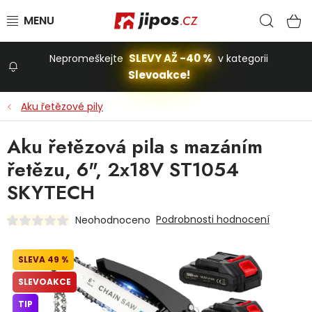
Přejít na obsah
Hled
N
SLEVY AŽ -40 %
Nepromeškejte
v kategorii
Slevoakce!
Slevoakce
Aku řetězové pily
Zahrada
Aku řetězová pila s mazáním
řetězu, 6", 2x18V ST1054
Stavba a dům
SKYTECH
Podrobnosti hodnocení
Neohodnoceno
Dílna
49 %
Domácnost
SLEVOAKCE
TIP