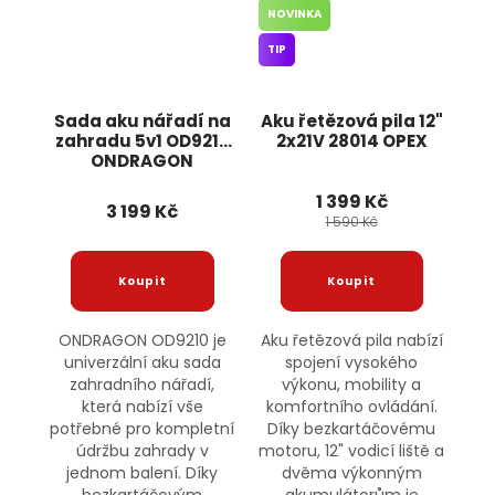
NOVINKA
TIP
Sada aku nářadí na
Aku řetězová pila 12"
zahradu 5v1 OD9210
2x21V 28014 OPEX
ONDRAGON
1 399 Kč
3 199 Kč
1 590 Kč
ONDRAGON OD9210 je
Aku řetězová pila nabízí
univerzální aku sada
spojení vysokého
zahradního nářadí,
výkonu, mobility a
která nabízí vše
komfortního ovládání.
potřebné pro kompletní
Díky bezkartáčovému
údržbu zahrady v
motoru, 12" vodicí liště a
jednom balení. Díky
dvěma výkonným