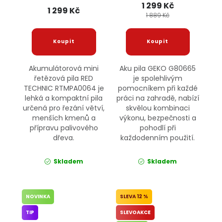
1 299 Kč
RTMPA0064 RED
1 299 Kč
TECHNIC
1 889 Kč
Akumulátorová mini
Aku pila GEKO G80665
řetězová pila RED
je spolehlivým
TECHNIC RTMPA0064 je
pomocníkem při každé
lehká a kompaktní pila
práci na zahradě, nabízí
určená pro řezání větví,
skvělou kombinaci
menších kmenů a
výkonu, bezpečnosti a
přípravu palivového
pohodlí při
dřeva.
každodenním použití.
Skladem
Skladem
NOVINKA
12 %
TIP
SLEVOAKCE