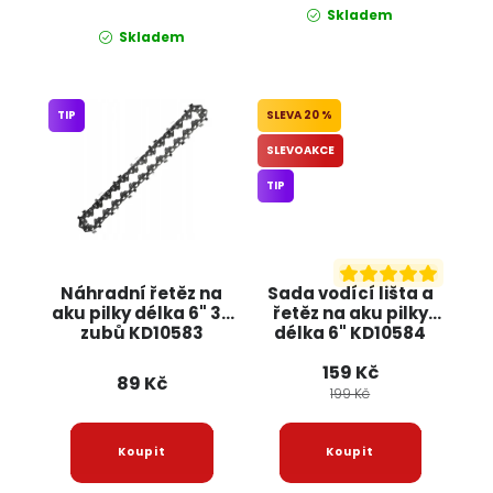
Skladem
Skladem
TIP
20 %
SLEVOAKCE
TIP
Náhradní řetěz na
Sada vodící lišta a
aku pilky délka 6" 36
řetěz na aku pilky
zubů KD10583
délka 6" KD10584
KRAFT&DELE
KRAFT&DELE
159 Kč
89 Kč
199 Kč