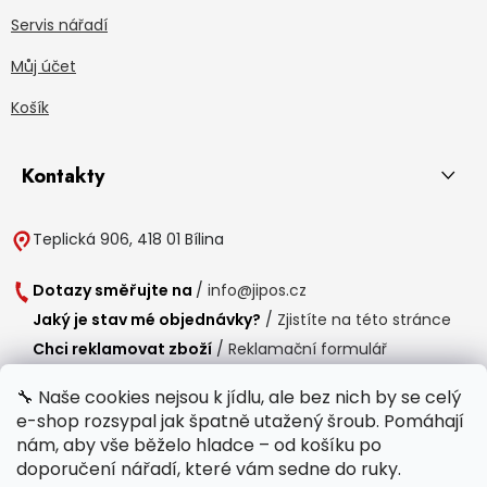
Servis nářadí
Můj účet
Košík
Kontakty
Teplická 906, 418 01 Bílina
Dotazy směřujte na
/
info@jipos.cz
Jaký je stav mé objednávky?
/
Zjistíte na této stránce
Chci reklamovat zboží
/
Reklamační formulář
Chci vrátit zboží do 14 dní
/
Formulář pro vrácení zboží
🔧 Naše cookies nejsou k jídlu, ale bez nich by se celý
e-shop rozsypal jak špatně utažený šroub. Pomáhají
Provozní doba
nám, aby vše běželo hladce – od košíku po
Po-Čt /
8:00 - 15:00
doporučení nářadí, které vám sedne do ruky.