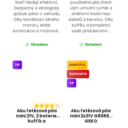
kteří hledají efektivní,
použitelná pila, která
bezpečný a ekologický
vám umožní rychlé a
způsob péče o zahradu.
efektivní řezání bez
Díky kombinaci silného
kabelů a benzínu. Díky
motoru, lehké
kufříku a kompletní
konstrukce a možnosti...
sadě příslušenství...
Skladem
Skladem
TIP
31 %
SLEVOAKCE
TIP
Aku řetězová pila
Aku řetězová pila
mini 21V, 2 baterie,
mini 2x21V G80665
kufřík a
GEKO
příslušenství