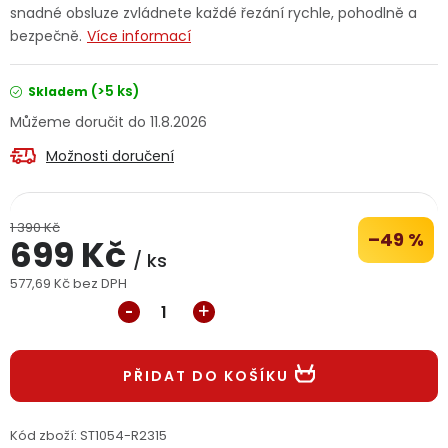
snadné obsluze zvládnete každé řezání rychle, pohodlně a
Jaký je aktuální stav mé objednávky?
bezpečně.
Více informací
Velkoobchodní spolupráce (B2B)
Prodejna nářadí
(>5 ks)
Skladem
11.8.2026
Servis nářadí
Hodnocení obchodu
Možnosti doručení
Doprava a platba
Váš zákaznický účet
Kontakt
1 390 Kč
PODPORA
–49 %
699 Kč
/ ks
577,69 Kč bez DPH
Reklamační formulář
Odstoupení ve lhůtě 14 dní
Měrná cena:
Obchodní podmínky
Reklamační řád
PŘIDAT DO KOŠÍKU
Podmínky ochrany osobních údajů
Kód zboží:
ST1054-R2315