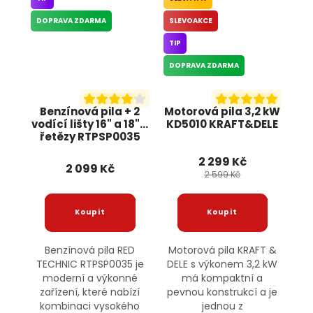
DOPRAVA ZDARMA
SLEVOAKCE
TIP
DOPRAVA ZDARMA
Benzínová pila + 2
Motorová pila 3,2 kW
vodící lišty 16" a 18" +
KD5010 KRAFT&DELE
řetězy RTPSP0035
RED TECHNIC
2 299 Kč
2 099 Kč
2 599 Kč
Benzínová pila RED
Motorová pila KRAFT &
TECHNIC RTPSP0035 je
DELE s výkonem 3,2 kW
moderní a výkonné
má kompaktní a
zařízení, které nabízí
pevnou konstrukcí a je
kombinaci vysokého
jednou z