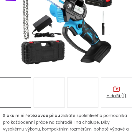
Dětská hřiště
Autodoplňky
Vánoce
Ochranné pomůcky
Fotovoltaika
Výprodej
+ další (1)
Značky
S
aku mini řetězovou pilou
získáte spolehlivého pomocníka
pro každodenní práce na zahradě i na chalupě. Díky
vysokému výkonu, kompaktním rozměrům, bohaté výbavě a