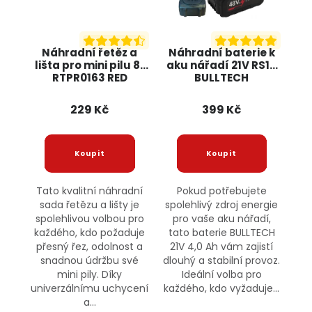
Náhradní řetěz a
Náhradní baterie k
lišta pro mini pilu 8"
aku nářadí 21V RS10
RTPR0163 RED
BULLTECH
TECHNIC
229 Kč
399 Kč
Tato kvalitní náhradní
Pokud potřebujete
sada řetězu a lišty je
spolehlivý zdroj energie
spolehlivou volbou pro
pro vaše aku nářadí,
každého, kdo požaduje
tato baterie BULLTECH
přesný řez, odolnost a
21V 4,0 Ah vám zajistí
snadnou údržbu své
dlouhý a stabilní provoz.
mini pily. Díky
Ideální volba pro
univerzálnímu uchycení
každého, kdo vyžaduje...
a...