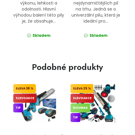
výkonu, lehkosti a
nejdynamičtějších pil
odolnosti. Hlavní
na trhu. Jedná se o
výhodou balení této pily
univerzální pilu, která je
je, že obsahuje...
ideální pro...
Skladem
Skladem
Podobné produkty
38 %
25 %
SLEVOAKCE
SLEVOAKCE
TIP
NOVINKA
TIP