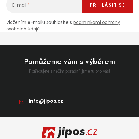
E-mail
PŘIHLÁSIT SE
Vložením e-mailu souhlasíte s
podmínkami ochrany
osobních údajů
Pomůžeme vám s výběrem
Potřebujete s něčím poradit? Jsme tu pro vás!
info
@
jipos.cz
Zápatí