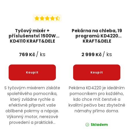
Tyčový mixér +
Pekárna na chleba, 19
příslušenství 1500W
programů KD4220
KD4110 KRAFT&DELE
KRAFT&DELE
/ ks
/ ks
769 Kč
2 999 Kč
S tyčovým mixérem získáte
Pekárna KD4220 je ideálním
spolehlivého pomocníka,
pomocníkem pro každého,
který zvládne rychle a
kdo chce mít čerstvé a
efektivně připravit vaše
kvalitní pečivo bez zbytečné
oblíbené pokrmy a nápoje.
námahy přímo doma.
Výkonný motor, nerezové
provedení a praktické...
Skladem