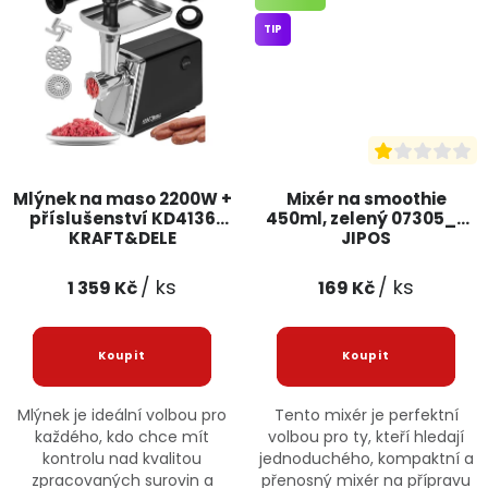
TIP
Mlýnek na maso 2200W +
Mixér na smoothie
příslušenství KD4136
450ml, zelený 07305_Z
KRAFT&DELE
JIPOS
/ ks
/ ks
1 359 Kč
169 Kč
Mlýnek je ideální volbou pro
Tento mixér je perfektní
každého, kdo chce mít
volbou pro ty, kteří hledají
kontrolu nad kvalitou
jednoduchého, kompaktní a
zpracovaných surovin a
přenosný mixér na přípravu