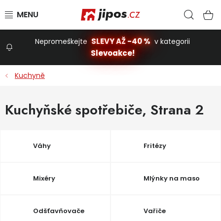
Přejít na obsah
Hled
N
SLEVY AŽ -40 %
Nepromeškejte
v kategorii
Slevoakce!
Slevoakce
Kuchyně
Zahrada
Kuchyňské spotřebiče
, Strana 2
Stavba a dům
Váhy
Fritézy
Dílna
Mixéry
Mlýnky na maso
Domácnost
Odšťavňovače
Vařiče