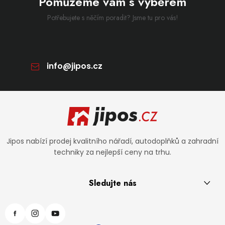
Pomůžeme vám s výběrem
Potřebujete s něčím poradit? Jsme tu pro vás!
info
@
jipos.cz
Zápatí
Jipos nabízí prodej kvalitního nářadí, autodoplňků a zahradní
techniky za nejlepší ceny na trhu.
Sledujte nás