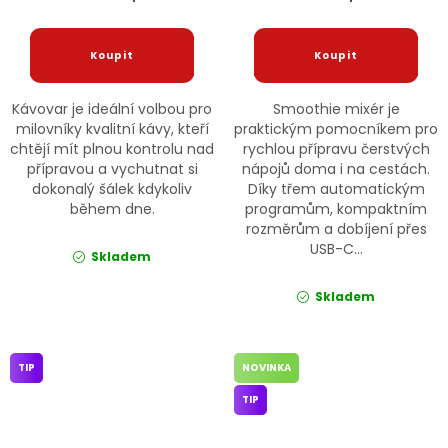
Kávovar je ideální volbou pro
Smoothie mixér je
milovníky kvalitní kávy, kteří
praktickým pomocníkem pro
chtějí mít plnou kontrolu nad
rychlou přípravu čerstvých
přípravou a vychutnat si
nápojů doma i na cestách.
dokonalý šálek kdykoliv
Díky třem automatickým
během dne.
programům, kompaktním
rozměrům a dobíjení přes
USB-C...
Skladem
Skladem
TIP
NOVINKA
TIP