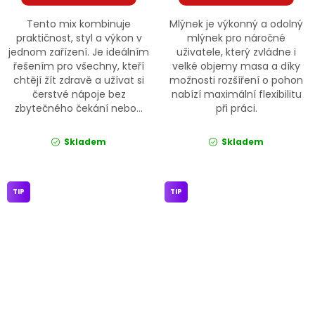
Tento mix kombinuje
Mlýnek je výkonný a odolný
praktičnost, styl a výkon v
mlýnek pro náročné
jednom zařízení. Je ideálním
uživatele, který zvládne i
řešením pro všechny, kteří
velké objemy masa a díky
chtějí žít zdravě a užívat si
možnosti rozšíření o pohon
čerstvé nápoje bez
nabízí maximální flexibilitu
zbytečného čekání nebo...
při práci.
Skladem
Skladem
TIP
TIP