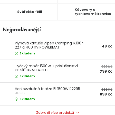
Dětská hřiště
Kávovary a
Svářečka fólií
rychlovarné konvice
Autodoplňky
Nejprodávanější
Vánoce
Plynová kartuše Alpen Camping IK1004
49 Kč
227 g 400 ml POWERMAT
Ochranné pomůcky
Skladem
Fotovoltaika
Tyčový mixér 1500W + příslušenství
929 Kč
KD4181 KRAFT&DELE
799 Kč
Výprodej
Skladem
Horkovzdušná fritéza 5l 1500W R2295
Značky
999 Kč
JIPOS
899 Kč
Skladem
Zobrazit více produktů