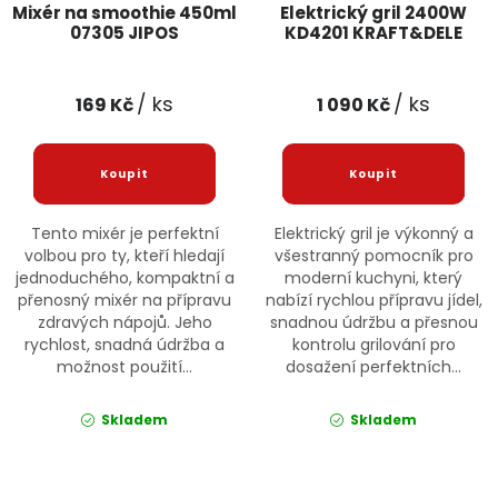
Mixér na smoothie 450ml
Elektrický gril 2400W
07305 JIPOS
KD4201 KRAFT&DELE
/ ks
/ ks
169 Kč
1 090 Kč
Tento mixér je perfektní
Elektrický gril je výkonný a
volbou pro ty, kteří hledají
všestranný pomocník pro
jednoduchého, kompaktní a
moderní kuchyni, který
přenosný mixér na přípravu
nabízí rychlou přípravu jídel,
zdravých nápojů. Jeho
snadnou údržbu a přesnou
rychlost, snadná údržba a
kontrolu grilování pro
možnost použití...
dosažení perfektních...
Skladem
Skladem