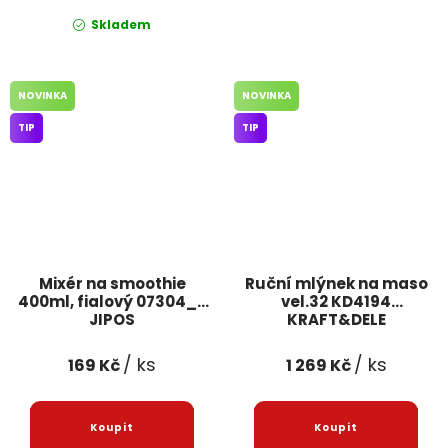
Skladem
NOVINKA
NOVINKA
TIP
TIP
Mixér na smoothie
Ruční mlýnek na maso
400ml, fialový 07304_F
vel.32 KD4194
JIPOS
KRAFT&DELE
/ ks
/ ks
169 Kč
1 269 Kč