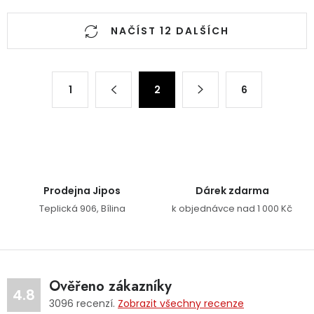
Ovládací prvky výpisu
NAČÍST 12 DALŠÍCH
Stránkování
1
2
6
Prodejna Jipos
Dárek zdarma
Teplická 906, Bílina
k objednávce nad 1 000 Kč
Ověřeno zákazníky
4.8
3096
recenzí.
Zobrazit všechny recenze