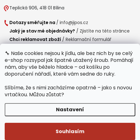
Teplická 906, 418 01 Bílina
Dotazy směřujte na
/
info@jipos.cz
Jaký je stav mé objednávky?
/
Zjistíte na této stránce
Chci reklamovat zboží
/
Reklamační formulář
Chci vrátit zboží do 14 dní
/
Formulář pro vrácení zboží
🔧 Naše cookies nejsou k jídlu, ale bez nich by se celý
e-shop rozsypal jak špatně utažený šroub. Pomáhají
Provozní doba
nám, aby vše běželo hladce – od košíku po
Po-Čt /
8:00 - 15:00
doporučení nářadí, které vám sedne do ruky.
Pá /
7:30 - 14:30
Slíbíme, že s nimi zacházíme opatrně – jako s novou
Polední přestávka /
11:00 - 11:30
vrtačkou. Můžou zůstat?
Nastavení
Copyright 2026
Jipos.cz
. Všechna práva vyhrazena.
Upravit nastavení
cookies
Souhlasím
Běží na Shoptet Premium
/
Webdesign mi-ma.cz
/
Webová analytika a reporting khoder.cz