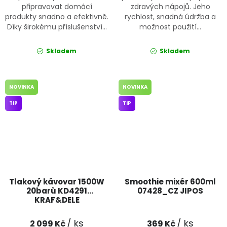
připravovat domácí
zdravých nápojů. Jeho
produkty snadno a efektivně.
rychlost, snadná údržba a
Díky širokému příslušenství...
možnost použití...
Skladem
Skladem
NOVINKA
NOVINKA
TIP
TIP
Tlakový kávovar 1500W
Smoothie mixér 600ml
20barů KD4291
07428_CZ JIPOS
KRAF&DELE
/ ks
/ ks
2 099 Kč
369 Kč