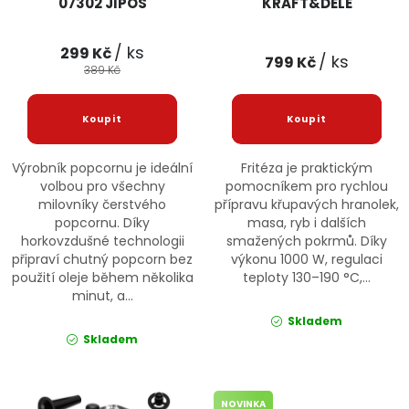
07302 JIPOS
KRAFT&DELE
/ ks
299 Kč
/ ks
799 Kč
389 Kč
Výrobník popcornu je ideální
Fritéza je praktickým
volbou pro všechny
pomocníkem pro rychlou
milovníky čerstvého
přípravu křupavých hranolek,
popcornu. Díky
masa, ryb i dalších
horkovzdušné technologii
smažených pokrmů. Díky
připraví chutný popcorn bez
výkonu 1000 W, regulaci
použití oleje během několika
teploty 130–190 °C,...
minut, a...
Skladem
Skladem
NOVINKA