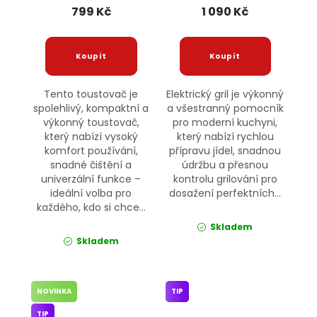
799 Kč
1 090 Kč
Tento toustovač je
Elektrický gril je výkonný
spolehlivý, kompaktní a
a všestranný pomocník
výkonný toustovač,
pro moderní kuchyni,
který nabízí vysoký
který nabízí rychlou
komfort používání,
přípravu jídel, snadnou
snadné čištění a
údržbu a přesnou
univerzální funkce –
kontrolu grilování pro
ideální volba pro
dosažení perfektních...
každého, kdo si chce...
Skladem
Skladem
NOVINKA
TIP
TIP