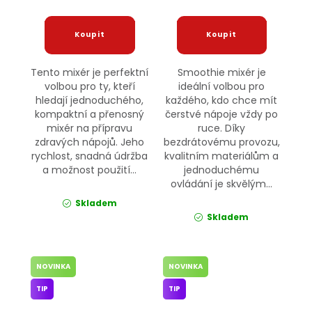
Tento mixér je perfektní
Smoothie mixér je
volbou pro ty, kteří
ideální volbou pro
hledají jednoduchého,
každého, kdo chce mít
kompaktní a přenosný
čerstvé nápoje vždy po
mixér na přípravu
ruce. Díky
zdravých nápojů. Jeho
bezdrátovému provozu,
rychlost, snadná údržba
kvalitním materiálům a
a možnost použití...
jednoduchému
ovládání je skvělým...
Skladem
Skladem
NOVINKA
NOVINKA
TIP
TIP