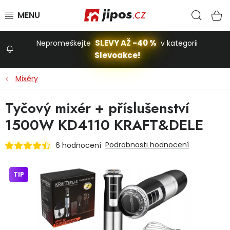
Přejít na obsah
Hled
N
SLEVY AŽ -40 %
Nepromeškejte
v kategorii
Slevoakce!
Slevoakce
Mixéry
Zahrada
Tyčový mixér + příslušenství
1500W KD4110 KRAFT&DELE
Stavba a dům
Podrobnosti hodnocení
6 hodnocení
Dílna
TIP
Domácnost