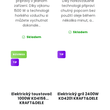
přípravy v jednom
Díky horkovzdušné
zařízení. Díky výkonu
technologii připraví
1500 W a technologii
chutný popcorn bez
horkého vzduchu si
použití oleje během
můžete vychutnat
několika minut, a...
dokonale...
Skladem
Skladem
NOVINKA
TIP
TIP
Elektrický toustovač
Elektrický gril 2400W
1000W KD4156
KD4201 KRAFT&DELE
KRAFT&DELE