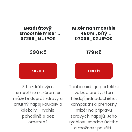
Bezdrátový
Mixér na smoothie
smoothie mixer
450ml, bílý
07296_N JIPOS
07305_SZ JIPOS
390 Kč
179 Kč
S bezdrátovým
Tento mixér je perfektní
smoothie mixérem si
volbou pro ty, kteří
můžete dopřát zdravý a
hledají jednoduchého,
chutný nápoj kdykoliv a
kompaktní a přenosný
kdekoliv – rychle,
mixér na přípravu
pohodlně a bez
zdravých nápojů. Jeho
omezení.
rychlost, snadná údržba
a možnost použití...