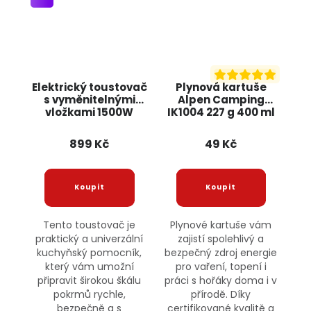
Elektrický toustovač
Plynová kartuše
s vyměnitelnými
Alpen Camping
vložkami 1500W
IK1004 227 g 400 ml
KD4133 KRAFT&DELE
POWERMAT
899 Kč
49 Kč
Tento toustovač je
Plynové kartuše vám
praktický a univerzální
zajistí spolehlivý a
kuchyňský pomocník,
bezpečný zdroj energie
který vám umožní
pro vaření, topení i
připravit širokou škálu
práci s hořáky doma i v
pokrmů rychle,
přírodě. Díky
bezpečně a s
certifikované kvalitě a