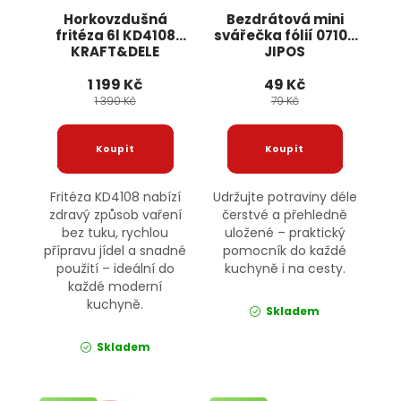
Horkovzdušná
Bezdrátová mini
fritéza 6l KD4108
svářečka fólií 07106
KRAFT&DELE
JIPOS
1 199 Kč
49 Kč
1 390 Kč
79 Kč
Fritéza KD4108 nabízí
Udržujte potraviny déle
zdravý způsob vaření
čerstvé a přehledně
bez tuku, rychlou
uložené – praktický
přípravu jídel a snadné
pomocník do každé
použití – ideální do
kuchyně i na cesty.
každé moderní
kuchyně.
Skladem
Skladem