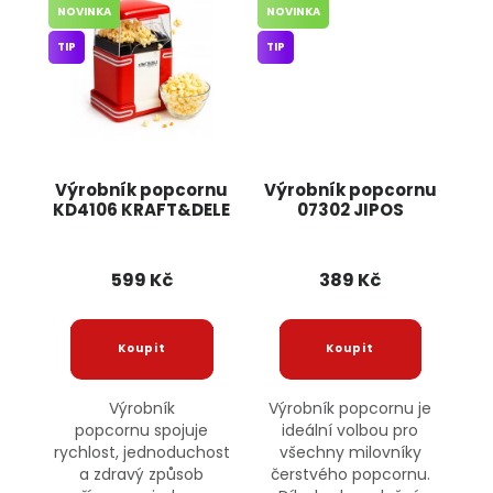
NOVINKA
NOVINKA
TIP
TIP
Výrobník popcornu
Výrobník popcornu
KD4106 KRAFT&DELE
07302 JIPOS
599 Kč
389 Kč
Výrobník
Výrobník popcornu je
popcornu spojuje
ideální volbou pro
rychlost, jednoduchost
všechny milovníky
a zdravý způsob
čerstvého popcornu.