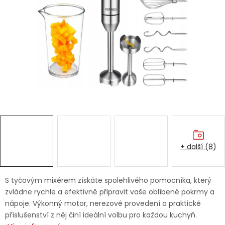
Dětská hřiště
Autodoplňky
Vánoce
Ochranné pomůcky
Fotovoltaika
+ další (8)
Výprodej
Značky
S tyčovým mixérem získáte spolehlivého pomocníka, který
zvládne rychle a efektivně připravit vaše oblíbené pokrmy a
nápoje. Výkonný motor, nerezové provedení a praktické
příslušenství z něj činí ideální volbu pro každou kuchyň.