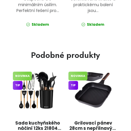
minimálním úsilím.
praktickému balení
Perfektní řešení pro...
jsou...
Skladem
Skladem
Podobné produkty
NOVINKA
NOVINKA
TIP
TIP
Sada kuchyňského
Grilovací pánev
náčiní 12ks 21804
28cm s nepřilnavým