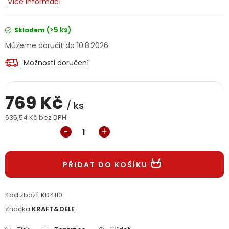
Více informací
Jaký je aktuální stav mé objednávky?
(>5 ks)
Skladem
Velkoobchodní spolupráce (B2B)
Prodejna nářadí
10.8.2026
Možnosti doručení
Servis nářadí
Hodnocení obchodu
Doprava a platba
Váš zákaznický účet
Kontakt
769 Kč
/ ks
635,54 Kč bez DPH
PODPORA
Měrná cena:
Reklamační formulář
Odstoupení ve lhůtě 14 dní
PŘIDAT DO KOŠÍKU
Obchodní podmínky
Reklamační řád
Kód zboží:
KD4110
Podmínky ochrany osobních údajů
Značka:
KRAFT&DELE