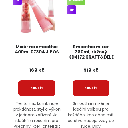
TIP
NOVINKA
TIP
Mixér na smoothie
Smoothie mixér
400ml 07304 JIPOS
380ml, růžový
KD4172 KRAFT&DELE
169 Kč
519 Kč
Tento mix kombinuje
Smoothie mixér je
praktičnost, styl a výkon
ideální volbou pro
v jednom zařízení. Je
každého, kdo chce mít
ideálním řešením pro
čerstvé nápoje vždy po
všechny, kteří chtějí žít
ruce. Díky