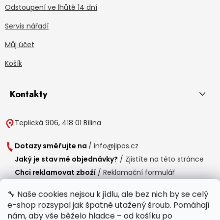
Odstoupení ve lhůtě 14 dní
Servis nářadí
Můj účet
Košík
Kontakty
Teplická 906, 418 01 Bílina
Dotazy směřujte na
/
info@jipos.cz
Jaký je stav mé objednávky?
/
Zjistíte na této stránce
Chci reklamovat zboží
/
Reklamační formulář
Chci vrátit zboží do 14 dní
/
Formulář pro vrácení zboží
🔧 Naše cookies nejsou k jídlu, ale bez nich by se celý
e-shop rozsypal jak špatně utažený šroub. Pomáhají
Provozní doba
nám, aby vše běželo hladce – od košíku po