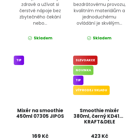
zdravě a užívat si
bezdrátovému provozu,
čerstvé nápoje bez
kvalitním materiálům a
zbytečného čekání
jednoduchému
nebo...
ovládání je skvělým...
Skladem
Skladem
TIP
SLEVOAKCE
NOVINKA
TIP
VÝPRODEJ SKLADU
Mixér na smoothie
Smoothie mixér
450ml 07305 JIPOS
380ml, černý KD4170
KRAFT&DELE
169 Kč
423 Kč