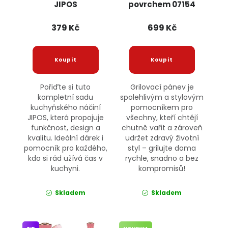
JIPOS
povrchem 07154
JIPOS
379 Kč
699 Kč
Pořiďte si tuto
Grilovací pánev je
kompletní sadu
spolehlivým a stylovým
kuchyňského náčiní
pomocníkem pro
JIPOS, která propojuje
všechny, kteří chtějí
funkčnost, design a
chutně vařit a zároveň
kvalitu. Ideální dárek i
udržet zdravý životní
pomocník pro každého,
styl – grilujte doma
kdo si rád užívá čas v
rychle, snadno a bez
kuchyni.
kompromisů!
Skladem
Skladem