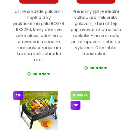
Užijte si každé grilování
Přenosný gril je ideální
naplno díky
volbou pro milovníky
praktickému grilu BOXER
grilování, kteří chtějí
BX3226, který díky své
připravovat chutná jídla
velké ploše, odolnému
kdekoliv – na zahradě,
provedení a snadné
při kempování nebo na
manipulaci zpříjemní
výletech. Díky lehké
každou vaši zahradní
konstrukci,...
akci.
Skladem
Skladem
TIP
NOVINKA
TIP