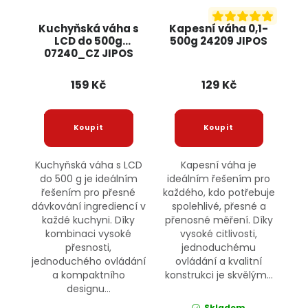
Kuchyňská váha s
Kapesní váha 0,1-
LCD do 500g
500g 24209 JIPOS
07240_CZ JIPOS
159 Kč
129 Kč
Kuchyňská váha s LCD
Kapesní váha je
do 500 g je ideálním
ideálním řešením pro
řešením pro přesné
každého, kdo potřebuje
dávkování ingrediencí v
spolehlivé, přesné a
každé kuchyni. Díky
přenosné měření. Díky
kombinaci vysoké
vysoké citlivosti,
přesnosti,
jednoduchému
jednoduchého ovládání
ovládání a kvalitní
a kompaktního
konstrukci je skvělým...
designu...
Skladem