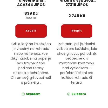
dřevěné uhlí
víkem a výbavou
ACA344 JIPOS
27315 JIPOS
839 Kč
2 749 Kč
999 Kč
Gril kulatý na kolečkách
Zahradní gril je ideální
je vhodný na zahradu
volbou pro každého, kdo
nebo na terasu, kde
chce grilovat pohodlně,
díky nádobě na popel je
bezpečně a s
váš trávník nebo
maximální kontrolou
podlaha terasy
nad výsledkem –
dokonale ochráněna.
perfektní řešení pro
Chromový grilovací rošt
každou zahradu či
o průměru...
terasu.
Skladem
Skladem