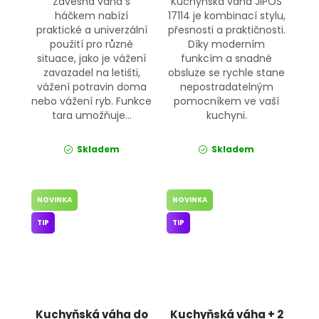
Závěsná váha s
Kuchyňská váha JIPOS
háčkem nabízí
17114 je kombinací stylu,
praktické a univerzální
přesnosti a praktičnosti.
použití pro různé
Díky moderním
situace, jako je vážení
funkcím a snadné
zavazadel na letišti,
obsluze se rychle stane
vážení potravin doma
nepostradatelným
nebo vážení ryb. Funkce
pomocníkem ve vaší
tara umožňuje...
kuchyni.
Skladem
Skladem
NOVINKA
NOVINKA
TIP
TIP
Kuchyňská váha do
Kuchyňská váha + 2