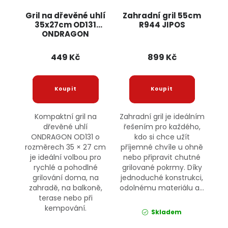
Gril na dřevěné uhlí
Zahradní gril 55cm
35x27cm OD131
R944 JIPOS
ONDRAGON
449 Kč
899 Kč
Kompaktní gril na
Zahradní gril je ideálním
dřevěné uhlí
řešením pro každého,
ONDRAGON OD131 o
kdo si chce užít
rozměrech 35 × 27 cm
příjemné chvíle u ohně
je ideální volbou pro
nebo připravit chutné
rychlé a pohodlné
grilované pokrmy. Díky
grilování doma, na
jednoduché konstrukci,
zahradě, na balkoně,
odolnému materiálu a...
terase nebo při
kempování.
Skladem