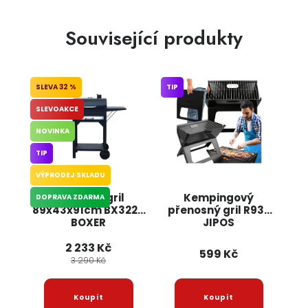
Související produkty
32 %
TIP
SLEVOAKCE
NOVINKA
TIP
VÝPRODEJ SKLADU
Zahradní gril
Kempingový
DOPRAVA ZDARMA
89x43x91cm BX3226
přenosný gril R937
BOXER
JIPOS
2 233 Kč
599 Kč
3 290 Kč