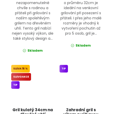
nezapomenutelné
o průměru 32cm je
chvíle s rodinou a
ideální na venkovní
přáteli při grilování s
grilování při posezení s
naším spolehlivým
přáteli. I přes jeho malé
grilem na dřevěném
rozměry je vhodný k
uhlí. Tento gril nabízí
vytvoření pochutin až
nejen vysoký výkon, ale
pro 5 osob, gril je...
také stylový design a...
Skladem
Skladem
16 %
TIP
SLEVOAKCE
TIP
Gril kulatý 34cm na
Zahradní gril s