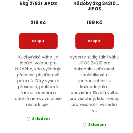
5kg 27931 JIPOS
nádoby 2kg 24210
JIPOS
219 Kč
169 Kč
Kuchyňská váha je
Vyberte si digitální váhu
ideální volbou pro
JIPOS 24210 pro
každého, kdo vyžaduje
dokonalou přesnost,
přesnost při přípravě
spolehlivost a
pokrmů. Díky vysoké
jednoduchost v
přesnosti, praktické
každodenním
funkci tárování a
používání. Skvělá volba
odolné nerezové ploše
pro všechny, kdo hledají
usnadňuje...
profesionální výsledek
v...
Skladem
Skladem