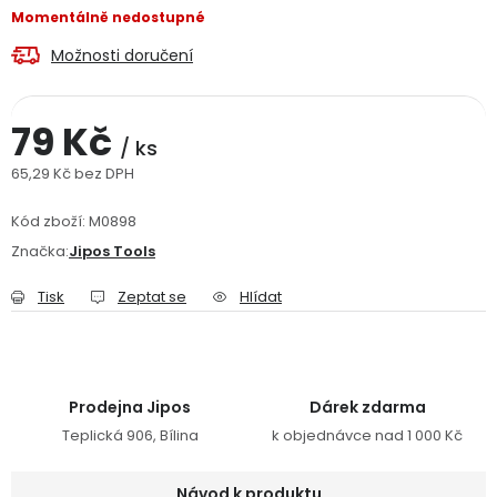
Momentálně nedostupné
Jaký je aktuální stav mé objednávky?
Možnosti doručení
Velkoobchodní spolupráce (B2B)
Prodejna nářadí
79 Kč
Servis nářadí
Hodnocení obchodu
/ ks
65,29 Kč bez DPH
Měrná cena:
Doprava a platba
Váš zákaznický účet
Kontakt
Kód zboží:
M0898
Značka:
Jipos Tools
PODPORA
Tisk
Zeptat se
Hlídat
Reklamační formulář
Odstoupení ve lhůtě 14 dní
Obchodní podmínky
Reklamační řád
Prodejna Jipos
Dárek zdarma
Teplická 906, Bílina
k objednávce nad 1 000 Kč
Podmínky ochrany osobních údajů
Návod k produktu