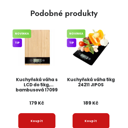
Podobné produkty
NOVINKA
NOVINKA
TIP
TIP
Kuchyňská váha s
Kuchyňská váha 5kg
LCD do 5kg,
24211 JIPOS
bambusová 17099
JIPOS
179 Kč
189 Kč