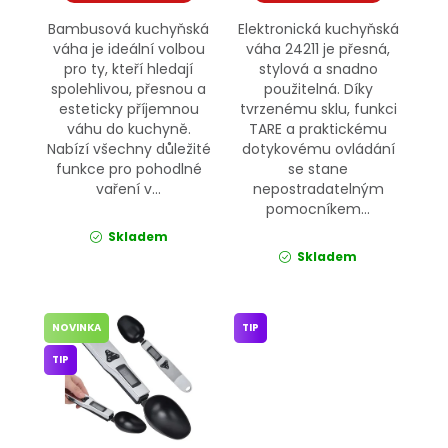
Bambusová kuchyňská
Elektronická kuchyňská
váha je ideální volbou
váha 24211 je přesná,
pro ty, kteří hledají
stylová a snadno
spolehlivou, přesnou a
použitelná. Díky
esteticky příjemnou
tvrzenému sklu, funkci
váhu do kuchyně.
TARE a praktickému
Nabízí všechny důležité
dotykovému ovládání
funkce pro pohodlné
se stane
vaření v...
nepostradatelným
pomocníkem...
Skladem
Skladem
NOVINKA
TIP
TIP