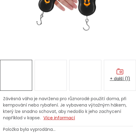
Dětská hřiště
Autodoplňky
Vánoce
Ochranné pomůcky
Fotovoltaika
+ další (1)
Výprodej
Závěsná váha je navržena pro různorodé použití doma, při
kempování nebo rybaření. Je vybavena výtažným hákem,
Značky
který lze snadno schovat, aby nedošlo k jeho zachycení
například v kapse.
Více informací
Položka byla vyprodána…