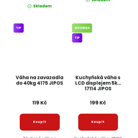
Skladem
TIP
NOVINKA
TIP
Váha na zavazadla
Kuchyňská váha s
do 40kg 4175 JIPOS
LCD displejem 5kg
17114 JIPOS
119 Kč
199 Kč