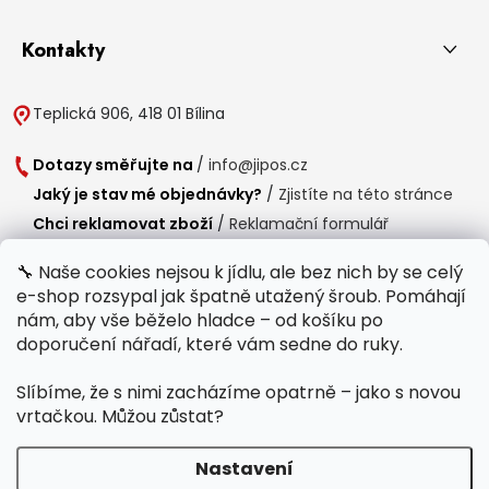
Kontakty
Teplická 906, 418 01 Bílina
Dotazy směřujte na
/
info@jipos.cz
Jaký je stav mé objednávky?
/
Zjistíte na této stránce
Chci reklamovat zboží
/
Reklamační formulář
Chci vrátit zboží do 14 dní
/
Formulář pro vrácení zboží
🔧 Naše cookies nejsou k jídlu, ale bez nich by se celý
e-shop rozsypal jak špatně utažený šroub. Pomáhají
Provozní doba
nám, aby vše běželo hladce – od košíku po
Po-Čt /
8:00 - 15:00
doporučení nářadí, které vám sedne do ruky.
Pá /
7:30 - 14:30
Slíbíme, že s nimi zacházíme opatrně – jako s novou
Polední přestávka /
11:00 - 11:30
vrtačkou. Můžou zůstat?
Nastavení