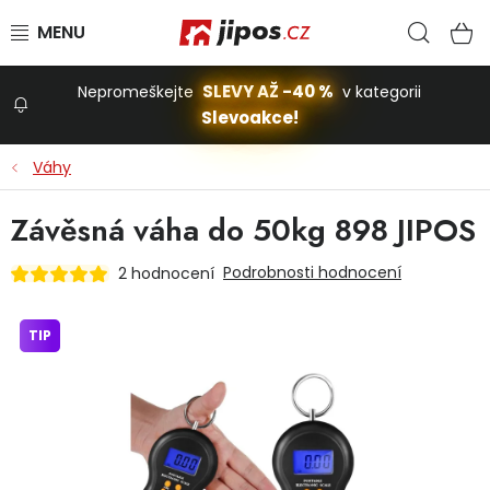
Přejít na obsah
Hled
N
SLEVY AŽ -40 %
Nepromeškejte
v kategorii
Slevoakce!
Slevoakce
Váhy
Zahrada
Závěsná váha do 50kg 898 JIPOS
Podrobnosti hodnocení
2 hodnocení
Stavba a dům
TIP
Dílna
Domácnost