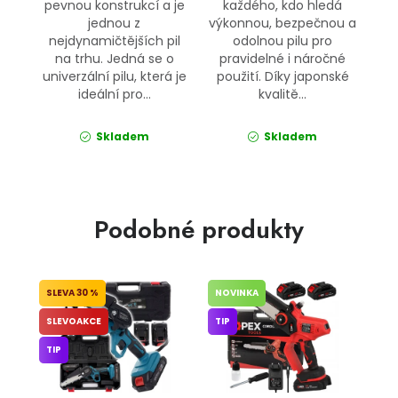
pevnou konstrukcí a je
každého, kdo hledá
jednou z
výkonnou, bezpečnou a
nejdynamičtějších pil
odolnou pilu pro
na trhu. Jedná se o
pravidelné i náročné
univerzální pilu, která je
použití. Díky japonské
ideální pro...
kvalitě...
Skladem
Skladem
Podobné produkty
30 %
NOVINKA
SLEVOAKCE
TIP
TIP