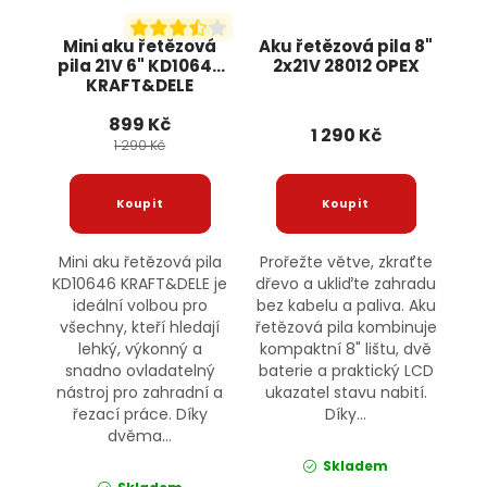
Mini aku řetězová
Aku řetězová pila 8"
pila 21V 6" KD10646
2x21V 28012 OPEX
KRAFT&DELE
899 Kč
1 290 Kč
1 290 Kč
Mini aku řetězová pila
Prořežte větve, zkraťte
KD10646 KRAFT&DELE je
dřevo a ukliďte zahradu
ideální volbou pro
bez kabelu a paliva. Aku
všechny, kteří hledají
řetězová pila kombinuje
lehký, výkonný a
kompaktní 8" lištu, dvě
snadno ovladatelný
baterie a praktický LCD
nástroj pro zahradní a
ukazatel stavu nabití.
řezací práce. Díky
Díky...
dvěma...
Skladem