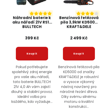
Náhradní baterie k
Benzínová řetězová
aku nářadí 21V RS10
pila 3,9kW KD5000
BULLTECH
KRAFT&DELE
399 Kč
2 499 Kč
Pokud potřebujete
Benzínová řetězová pila
spolehlivý zdroj energie
KD5000 od značky
pro vaše aku nářadí,
KRAFT&DELE je robustní
tato baterie BULLTECH
a vysoce výkonný
21V 4,0 Ah vám zajistí
nástroj navržený pro
dlouhý a stabilní provoz.
náročné řezání dřeva.
Ideální volba pro
Díky svému silnému
každého, kdo vyžaduje...
motoru a kvalitní
konstrukci...