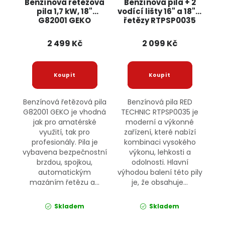
Benzínová řetězová
Benzínová pila + 2
pila 1,7 kW, 18"
vodící lišty 16" a 18" +
G82001 GEKO
řetězy RTPSP0035
RED TECHNIC
2 499 Kč
2 099 Kč
Benzínová řetězová pila
Benzínová pila RED
G82001 GEKO je vhodná
TECHNIC RTPSP0035 je
jak pro amatérské
moderní a výkonné
využití, tak pro
zařízení, které nabízí
profesionály. Pila je
kombinaci vysokého
vybavena bezpečnostní
výkonu, lehkosti a
brzdou, spojkou,
odolnosti. Hlavní
automatickým
výhodou balení této pily
mazáním řetězu a...
je, že obsahuje...
Skladem
Skladem