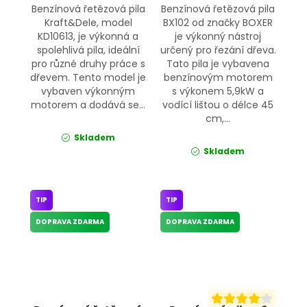
Benzínová řetězová pila
Benzínová řetězová pila
Kraft&Dele, model
BX102 od značky BOXER
KD10613, je výkonná a
je výkonný nástroj
spolehlivá pila, ideální
určený pro řezání dřeva.
pro různé druhy práce s
Tato pila je vybavena
dřevem. Tento model je
benzínovým motorem
vybaven výkonným
s výkonem 5,9kW a
motorem a dodává se...
vodící lištou o délce 45
cm,...
Skladem
Skladem
TIP
TIP
DOPRAVA ZDARMA
DOPRAVA ZDARMA