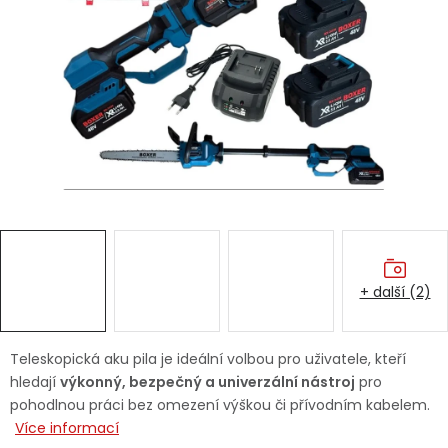
Dětská hřiště
Autodoplňky
Vánoce
Ochranné pomůcky
Fotovoltaika
+ další (2)
Výprodej
Značky
Teleskopická aku pila je ideální volbou pro uživatele, kteří
hledají
výkonný, bezpečný a univerzální nástroj
pro
pohodlnou práci bez omezení výškou či přívodním kabelem.
Více informací