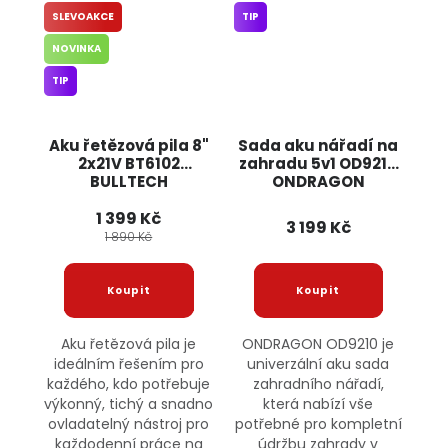
SLEVOAKCE
TIP
NOVINKA
TIP
Aku řetězová pila 8"
Sada aku nářadí na
2x21V BT6102
zahradu 5v1 OD9210
BULLTECH
ONDRAGON
1 399 Kč
3 199 Kč
1 890 Kč
Aku řetězová pila je
ONDRAGON OD9210 je
ideálním řešením pro
univerzální aku sada
každého, kdo potřebuje
zahradního nářadí,
výkonný, tichý a snadno
která nabízí vše
ovladatelný nástroj pro
potřebné pro kompletní
každodenní práce na
údržbu zahrady v