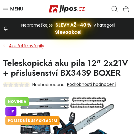
Přejít na obsah
Hled
N
SLEVY AŽ -40 %
Nepromeškejte
v kategorii
Slevoakce!
Slevoakce
Aku řetězové pily
Zahrada
Teleskopická aku pila 12" 2x21V
+ příslušenství BX3439 BOXER
Stavba a dům
Podrobnosti hodnocení
Neohodnoceno
Dílna
NOVINKA
TIP
Domácnost
POSLEDNÍ KUSY SKLADEM