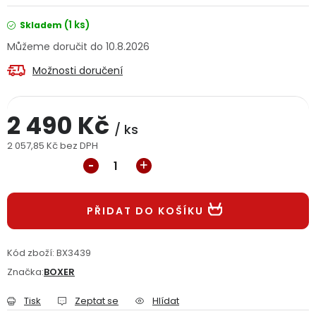
Jaký je aktuální stav mé objednávky?
(1 ks)
Skladem
10.8.2026
Velkoobchodní spolupráce (B2B)
Prodejna nářadí
Možnosti doručení
Servis nářadí
Hodnocení obchodu
2 490 Kč
Doprava a platba
Váš zákaznický účet
Kontakt
/ ks
2 057,85 Kč bez DPH
Měrná cena:
PODPORA
Reklamační formulář
Odstoupení ve lhůtě 14 dní
PŘIDAT DO KOŠÍKU
Obchodní podmínky
Reklamační řád
Kód zboží:
BX3439
Značka:
BOXER
Podmínky ochrany osobních údajů
Tisk
Zeptat se
Hlídat