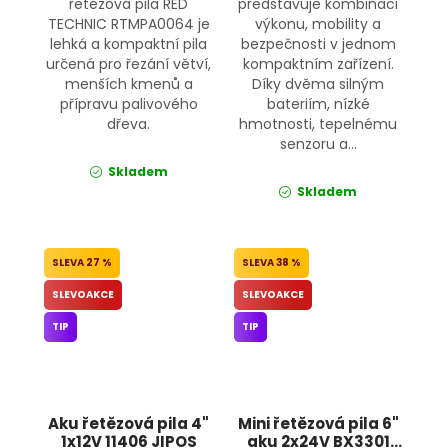
řetězová pila RED
představuje kombinaci
TECHNIC RTMPA0064 je
výkonu, mobility a
lehká a kompaktní pila
bezpečnosti v jednom
určená pro řezání větví,
kompaktním zařízení.
menších kmenů a
Díky dvěma silným
přípravu palivového
bateriím, nízké
dřeva.
hmotnosti, tepelnému
senzoru a...
Skladem
Skladem
27 %
38 %
SLEVOAKCE
SLEVOAKCE
TIP
TIP
Aku řetězová pila 4"
Mini řetězová pila 6"
1x12V 11406 JIPOS
aku 2x24V BX3301