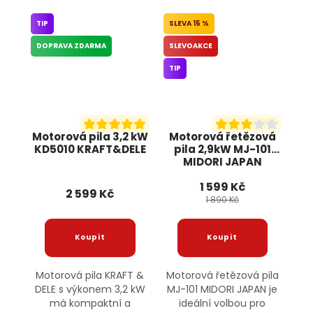
TIP
15 %
DOPRAVA ZDARMA
SLEVOAKCE
TIP
Motorová pila 3,2 kW
Motorová řetězová
KD5010 KRAFT&DELE
pila 2,9kW MJ-101
MIDORI JAPAN
1 599 Kč
2 599 Kč
1 890 Kč
Motorová pila KRAFT &
Motorová řetězová pila
DELE s výkonem 3,2 kW
MJ-101 MIDORI JAPAN je
má kompaktní a
ideální volbou pro