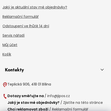
Jaký je aktuální stav mé objednávky?
Reklamační formulář
Odstoupení ve lhůtě 14 dní
Servis nářadí
Můj účet
Košík
Kontakty
Teplická 906, 418 01 Bílina
Dotazy směřujte na
/
info@jipos.cz
Jaký je stav mé objednávky?
/
Zjistíte na této stránce
Chci reklamovat zboží
/
Reklamační formulář