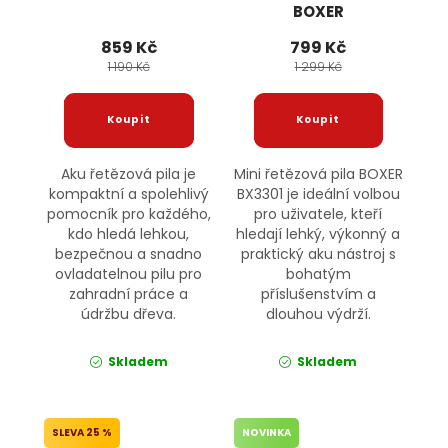
BOXER
859 Kč
799 Kč
1 190 Kč
1 299 Kč
Aku řetězová pila je
Mini řetězová pila BOXER
kompaktní a spolehlivý
BX3301 je ideální volbou
pomocník pro každého,
pro uživatele, kteří
kdo hledá lehkou,
hledají lehký, výkonný a
bezpečnou a snadno
praktický aku nástroj s
ovladatelnou pilu pro
bohatým
zahradní práce a
příslušenstvím a
údržbu dřeva.
dlouhou výdrží.
Skladem
Skladem
25 %
NOVINKA