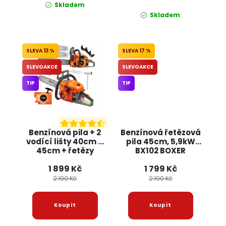
Skladem
Skladem
13 %
17 %
SLEVOAKCE
SLEVOAKCE
TIP
TIP
Benzínová pila + 2
Benzínová řetězová
vodící lišty 40cm a
pila 45cm, 5,9kW
45cm + řetězy
BX102 BOXER
KD10613 KRAFT&DELE
1 899 Kč
1 799 Kč
2 190 Kč
2 190 Kč