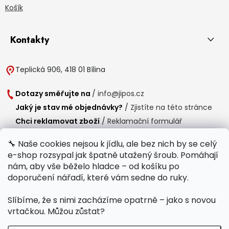
Košík
Kontakty
Teplická 906, 418 01 Bílina
Dotazy směřujte na
/
info@jipos.cz
Jaký je stav mé objednávky?
/
Zjistíte na této stránce
Chci reklamovat zboží
/
Reklamační formulář
Chci vrátit zboží do 14 dní
/
Formulář pro vrácení zboží
🔧 Naše cookies nejsou k jídlu, ale bez nich by se celý
e-shop rozsypal jak špatně utažený šroub. Pomáhají
Provozní doba
nám, aby vše běželo hladce – od košíku po
Po-Čt /
8:00 - 15:00
doporučení nářadí, které vám sedne do ruky.
Pá /
7:30 - 14:30
Slíbíme, že s nimi zacházíme opatrně – jako s novou
Polední přestávka /
11:00 - 11:30
vrtačkou. Můžou zůstat?