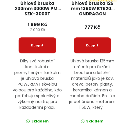
Úhlová bruska
Úhlová bruska 125
230mm 3000W PM-
mm 1350W BT5205
SZK-3000T
ONDRAGON
POWERMAT
1 999 Kč
777 Kč
2 090 Kč
Díky své robustní
Úhlová bruska 125mm
konstrukci a
určená pro řezání,
promyšleným funkcím
broušení a leštění
je úhlová bruska
materiálů jako je kov,
POWERMAT skvělou
dřevo, beton, plasty,
volbou pro každého, kdo
keramika, kámen a
potřebuje spolehlivý a
mnoho dalších. Bruska
výkonný nástroj pro
je poháněna motorem
každodenní práci.
1150W, který...
Skladem
Skladem