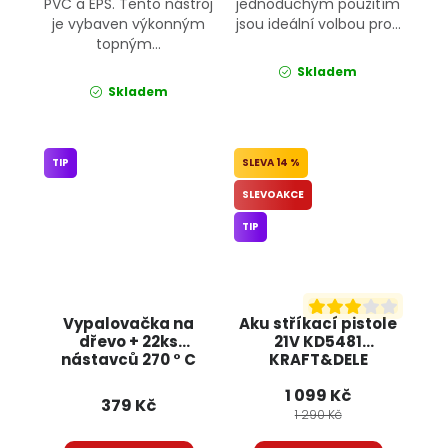
PVC a EPS. Tento nástroj
jednoduchým použitím
je vybaven výkonným
jsou ideální volbou pro...
topným...
Skladem
Skladem
TIP
14 %
SLEVOAKCE
TIP
Vypalovačka na
Aku stříkací pistole
dřevo + 22ks
21V KD5481
nástavců 270 ° C
KRAFT&DELE
KD10188 KRAFT&DELE
1 099 Kč
379 Kč
1 290 Kč