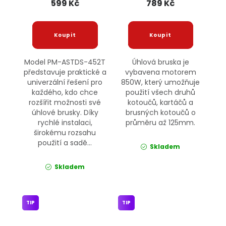
599 Kč
789 Kč
Model PM-ASTDS-452T
Úhlová bruska je
představuje praktické a
vybavena motorem
univerzální řešení pro
850W, který umožňuje
každého, kdo chce
použití všech druhů
rozšířit možnosti své
kotoučů, kartáčů a
úhlové brusky. Díky
brusných kotoučů o
rychlé instalaci,
průměru až 125mm.
širokému rozsahu
použití a sadě...
Skladem
Skladem
TIP
TIP