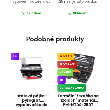
vybaven motorem o...
125 mm je tato bruska...
Skladem
Skladem
Podobné produkty
TIP
6 %
SLEVOAKCE
NOVINKA
TIP
DOPRAVA ZDARMA
Hrotová pájka-
Termální řezačka na
pyrograf,
izolační materiál
vypalovačka do
PM-NTDS-250T
dřeva, kůže 30W s
POWERMAT