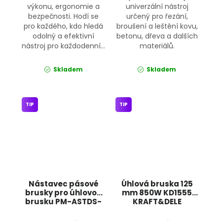
výkonu, ergonomie a
univerzální nástroj
bezpečnosti. Hodí se
určený pro řezání,
pro každého, kdo hledá
broušení a leštění kovu,
odolný a efektivní
betonu, dřeva a dalších
nástroj pro každodenní...
materiálů.
Skladem
Skladem
TIP
TIP
Nástavec pásové
Úhlová bruska 125
brusky pro úhlovou
mm 850W KD1555
brusku PM-ASTDS-
KRAFT&DELE
452T POWERMAT