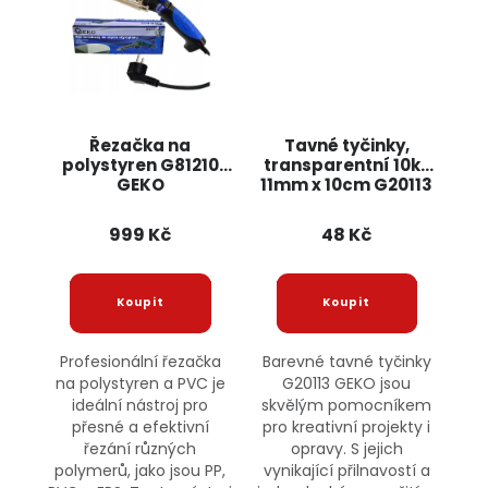
Řezačka na
Tavné tyčinky,
polystyren G81210
transparentní 10ks
GEKO
11mm x 10cm G20113
GEKO
999 Kč
48 Kč
Profesionální řezačka
Barevné tavné tyčinky
na polystyren a PVC je
G20113 GEKO jsou
ideální nástroj pro
skvělým pomocníkem
přesné a efektivní
pro kreativní projekty i
řezání různých
opravy. S jejich
polymerů, jako jsou PP,
vynikající přilnavostí a