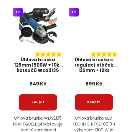
TIP
TIP
Úhlová bruska
Úhlová bruska s
125mm 1500W + 10ks
regulací otáček
kotoučů WDS2135
125mm + 10ks
KRAFT&DELE
kotoučů, 1300W
RTSZK0013 RED
949 Kč
899 Kč
TECHNIC
Úhlová bruska WDS2135
Úhlová bruska RED
KRAFT&DELE představuje
TECHNIC RTSZK0013 s
ideální kombinaci
výkonem 1300 W je