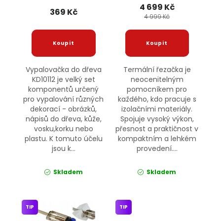
4 699 Kč
nástavci, 23 dílů
369 Kč
KD10112 KRAFT&DELE
4 999 Kč
Vypalovačka do dřeva
Termální řezačka je
KD10112 je velký set
neocenitelným
komponentů určený
pomocníkem pro
pro vypalování různých
každého, kdo pracuje s
dekorací - obrázků,
izolačními materiály.
nápisů do dřeva, kůže,
Spojuje vysoký výkon,
vosku,korku nebo
přesnost a praktičnost v
plastu. K tomuto účelu
kompaktním a lehkém
jsou k...
provedení....
Skladem
Skladem
TIP
TIP