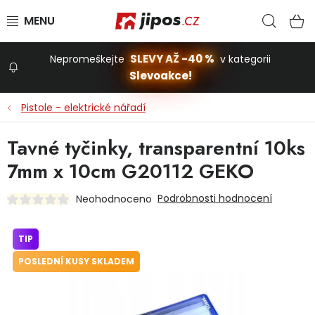
Přejít na obsah
Hled
N
SLEVY AŽ -40 %
Nepromeškejte
v kategorii
Slevoakce!
Slevoakce
Pistole - elektrické nářadí
Zahrada
Tavné tyčinky, transparentní 10ks
7mm x 10cm G20112 GEKO
Stavba a dům
Podrobnosti hodnocení
Neohodnoceno
Dílna
TIP
POSLEDNÍ KUSY SKLADEM
Domácnost