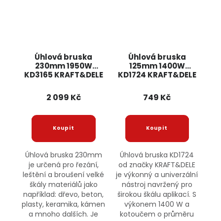
Úhlová bruska
Úhlová bruska
230mm 1950W
125mm 1400W
KD3165 KRAFT&DELE
KD1724 KRAFT&DELE
2 099 Kč
749 Kč
Úhlová bruska 230mm
Úhlová bruska KD1724
je určená pro řezání,
od značky KRAFT&DELE
leštění a broušení velké
je výkonný a univerzální
škály materiálů jako
nástroj navržený pro
například: dřevo, beton,
širokou škálu aplikací. S
plasty, keramika, kámen
výkonem 1400 W a
a mnoho dalších. Je
kotoučem o průměru