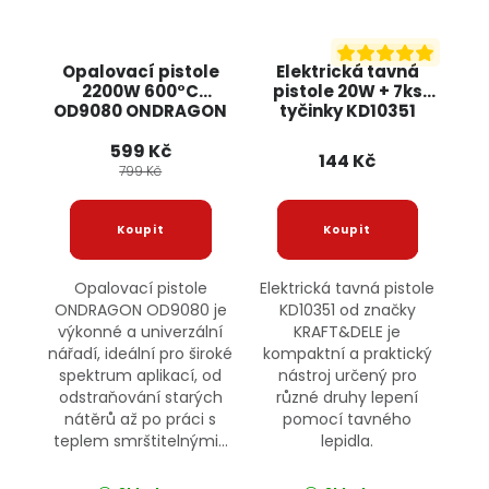
Opalovací pistole
Elektrická tavná
2200W 600°C
pistole 20W + 7ks
OD9080 ONDRAGON
tyčinky KD10351
599 Kč
144 Kč
799 Kč
Opalovací pistole
Elektrická tavná pistole
ONDRAGON OD9080 je
KD10351 od značky
výkonné a univerzální
KRAFT&DELE je
nářadí, ideální pro široké
kompaktní a praktický
spektrum aplikací, od
nástroj určený pro
odstraňování starých
různé druhy lepení
nátěrů až po práci s
pomocí tavného
teplem smrštitelnými...
lepidla.