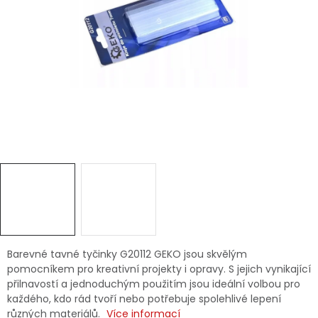
Dětská hřiště
Autodoplňky
Vánoce
Ochranné pomůcky
Fotovoltaika
Výprodej
Značky
Barevné tavné tyčinky G20112 GEKO jsou skvělým
pomocníkem pro kreativní projekty i opravy. S jejich vynikající
přilnavostí a jednoduchým použitím jsou ideální volbou pro
každého, kdo rád tvoří nebo potřebuje spolehlivé lepení
různých materiálů.
Více informací