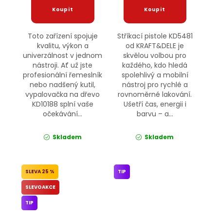
Toto zařízení spojuje
Stříkací pistole KD5481
kvalitu, výkon a
od KRAFT&DELE je
univerzálnost v jednom
skvělou volbou pro
nástroji. Ať už jste
každého, kdo hledá
profesionální řemeslník
spolehlivý a mobilní
nebo nadšený kutil,
nástroj pro rychlé a
vypalovačka na dřevo
rovnoměrné lakování.
KD10188 splní vaše
Ušetří čas, energii i
očekávání...
barvu – a...
Skladem
Skladem
25 %
TIP
SLEVOAKCE
TIP