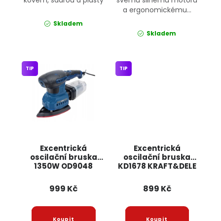
kovem, sádrou a plasty
svému silnému motoru
a ergonomickému...
Skladem
Skladem
TIP
TIP
Excentrická
Excentrická
oscilační bruska
oscilační bruska
1350W OD9048
KD1678 KRAFT&DELE
ONDRAGON
999 Kč
899 Kč