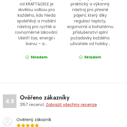
od KRAFT&DELE je
praktický a výkonný
skvělou volbou pro
nástroj pro přesné
každého, kdo hledá
pájení, který díky
spolehlivý a mobilní
regulaci teploty,
nástroj pro rychlé a
ergonomii a bohatému
rovnoměrné lakování.
příslušenství splní
Ušetří čas, energii i
požadavky každého
barvu – a...
uživatele od hobby...
Skladem
Skladem
Ověřeno zákazníky
4.9
3157
recenzí.
Zobrazit všechny recenze
Ověřený zákazník