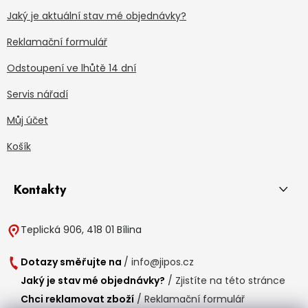
Jaký je aktuální stav mé objednávky?
Reklamační formulář
Odstoupení ve lhůtě 14 dní
Servis nářadí
Můj účet
Košík
Kontakty
Teplická 906, 418 01 Bílina
Dotazy směřujte na
/
info@jipos.cz
Jaký je stav mé objednávky?
/
Zjistíte na této stránce
Chci reklamovat zboží
/
Reklamační formulář