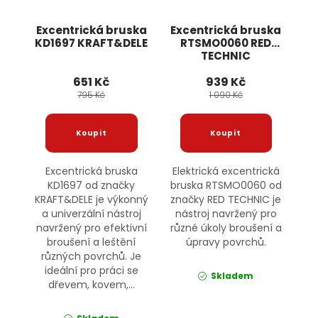
Excentrická bruska
Excentrická bruska
KD1697 KRAFT&DELE
RTSMO0060 RED
TECHNIC
651 Kč
939 Kč
795 Kč
1 090 Kč
Excentrická bruska
Elektrická excentrická
KD1697 od značky
bruska RTSMO0060 od
KRAFT&DELE je výkonný
značky RED TECHNIC je
a univerzální nástroj
nástroj navržený pro
navržený pro efektivní
různé úkoly broušení a
broušení a leštění
úpravy povrchů.
různých povrchů. Je
ideální pro práci se
Skladem
dřevem, kovem,...