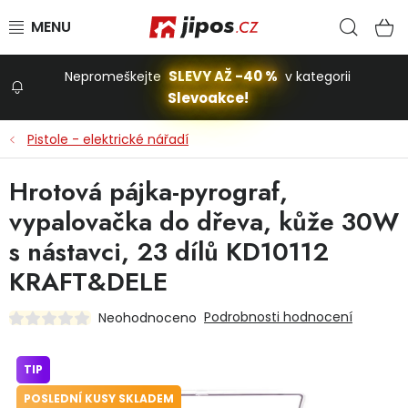
Přejít na obsah
Hled
N
SLEVY AŽ -40 %
Nepromeškejte
v kategorii
Slevoakce!
Slevoakce
Pistole - elektrické nářadí
Zahrada
Hrotová pájka-pyrograf,
vypalovačka do dřeva, kůže 30W
Stavba a dům
s nástavci, 23 dílů KD10112
KRAFT&DELE
Dílna
Podrobnosti hodnocení
Neohodnoceno
Domácnost
TIP
POSLEDNÍ KUSY SKLADEM