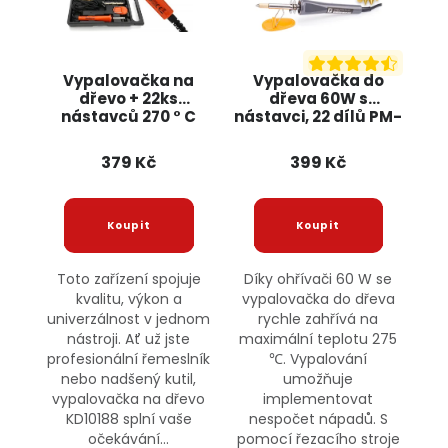
Vypalovačka na
Vypalovačka do
dřevo + 22ks
dřeva 60W s
nástavců 270 ° C
nástavci, 22 dílů PM-
KD10188 KRAFT&DELE
LOW-60 Powermat
379 Kč
399 Kč
Toto zařízení spojuje
Díky ohřívači 60 W se
kvalitu, výkon a
vypalovačka do dřeva
univerzálnost v jednom
rychle zahřívá na
nástroji. Ať už jste
maximální teplotu 275
profesionální řemeslník
℃. Vypalování
nebo nadšený kutil,
umožňuje
vypalovačka na dřevo
implementovat
KD10188 splní vaše
nespočet nápadů. S
očekávání...
pomocí řezacího stroje