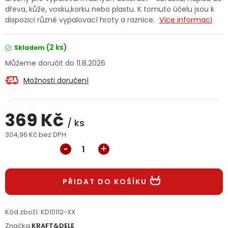
dřeva, kůže, vosku,korku nebo plastu. K tomuto účelu jsou k
Jaký je aktuální stav mé objednávky?
dispozici různé vypalovací hroty a raznice.
Více informací
Velkoobchodní spolupráce (B2B)
Prodejna nářadí
(2 ks)
Skladem
11.8.2026
Servis nářadí
Hodnocení obchodu
Možnosti doručení
Doprava a platba
Váš zákaznický účet
Kontakt
369 Kč
PODPORA
/ ks
304,96 Kč bez DPH
Měrná cena:
Reklamační formulář
Odstoupení ve lhůtě 14 dní
Obchodní podmínky
Reklamační řád
PŘIDAT DO KOŠÍKU
Podmínky ochrany osobních údajů
Kód zboží:
KD10112-XX
Značka:
KRAFT&DELE