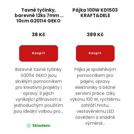
Tavné tyčinky,
Pájka 100W KD1503
barevné 12ks 7mm x
KRAFT&DELE
10cm G20114 GEKO
38 Kč
389 Kč
Barevné tavné tyčinky
Pájka je spolehlivým
G20114 GEKO jsou
pomocníkem pro
skvělým pomocníkem
pájení, opravy
pro kreativní projekty i
elektroniky a běžné
opravy. S jejich
servisní práce. Díky
vynikající přilnavostí a
výkonu 100 W, rychlému
jednoduchým použitím
zahřátí hrotu,
jsou ideální volbou pro...
vestavěnému LED
osvětlení a snadné
výměně...
Skladem