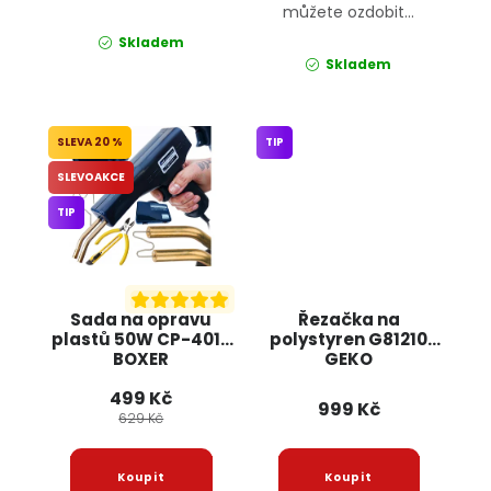
můžete ozdobit...
Skladem
Skladem
20 %
TIP
SLEVOAKCE
TIP
Sada na opravu
Řezačka na
plastů 50W CP-4017
polystyren G81210
BOXER
GEKO
499 Kč
999 Kč
629 Kč