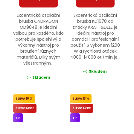
Excentrická oscilační
Excentrická oscilační
bruska ONDRAGON
bruska KD1678 od
OD9048 je ideální
značky KRAFT&DELE je
volbou pro každého, kdo
ideální nástroj pro
potřebuje spolehlivý a
domácí i profesionální
výkonný nástroj pro
použití. S výkonem 1200
broušení různých
W a rychlostí otáček
materiálů. Díky svým
4000-14000 ot./min je...
všestranným...
Skladem
Skladem
18 %
13 %
SLEVOAKCE
SLEVOAKCE
TIP
TIP