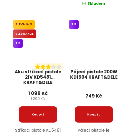
Skladem
14 %
TIP
SLEVOAKCE
TIP
Aku stříkací pistole
Pájecí pistole 200W
21V KD5481
KD1504 KRAFT&DELE
KRAFT&DELE
1 099 Kč
749 Kč
1 290 Kč
Stříkací pistole KD5481
Pájecí pistole je