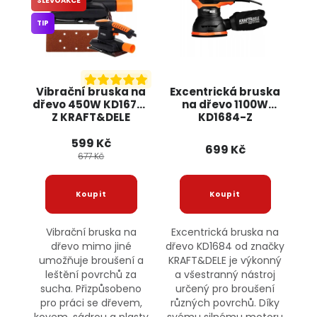
SLEVOAKCE
TIP
Vibrační bruska na
Excentrická bruska
dřevo 450W KD1676-
na dřevo 1100W
Z KRAFT&DELE
KD1684-Z
KRAFT&DELE
599 Kč
699 Kč
677 Kč
Vibrační bruska na
Excentrická bruska na
dřevo mimo jiné
dřevo KD1684 od značky
umožňuje broušení a
KRAFT&DELE je výkonný
leštění povrchů za
a všestranný nástroj
sucha. Přizpůsobeno
určený pro broušení
pro práci se dřevem,
různých povrchů. Díky