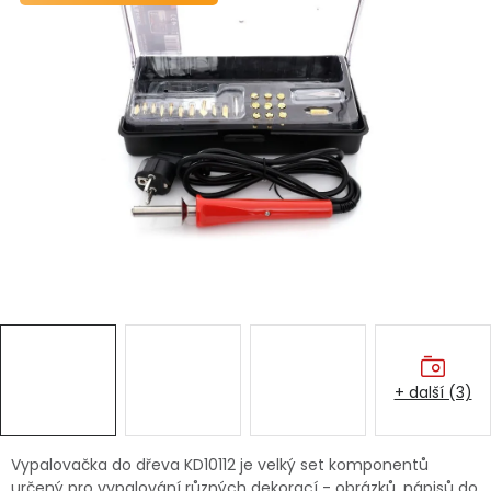
Dětská hřiště
Autodoplňky
Vánoce
Ochranné pomůcky
Fotovoltaika
Výprodej
Značky
+ další (3)
Vypalovačka do dřeva KD10112 je velký set komponentů
určený pro vypalování různých dekorací - obrázků, nápisů do