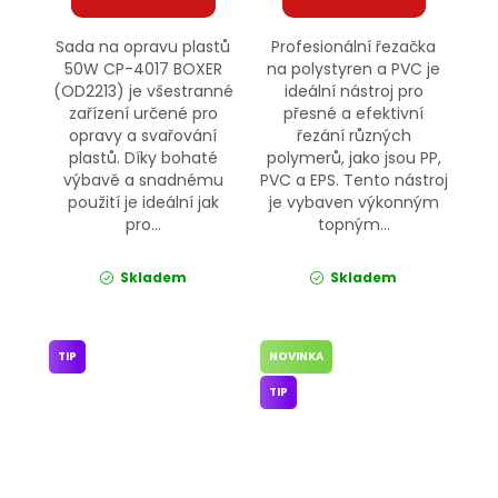
Sada na opravu plastů
Profesionální řezačka
50W CP-4017 BOXER
na polystyren a PVC je
(OD2213) je všestranné
ideální nástroj pro
zařízení určené pro
přesné a efektivní
opravy a svařování
řezání různých
plastů. Díky bohaté
polymerů, jako jsou PP,
výbavě a snadnému
PVC a EPS. Tento nástroj
použití je ideální jak
je vybaven výkonným
pro...
topným...
Skladem
Skladem
TIP
NOVINKA
TIP