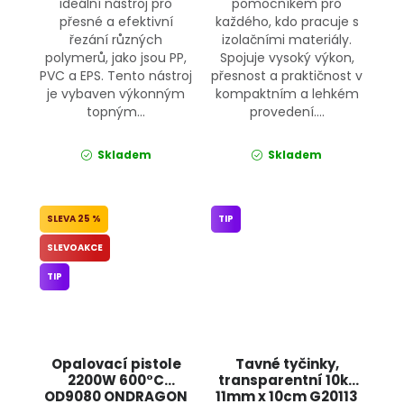
ideální nástroj pro
pomocníkem pro
přesné a efektivní
každého, kdo pracuje s
řezání různých
izolačními materiály.
polymerů, jako jsou PP,
Spojuje vysoký výkon,
PVC a EPS. Tento nástroj
přesnost a praktičnost v
je vybaven výkonným
kompaktním a lehkém
topným...
provedení....
Skladem
Skladem
25 %
TIP
SLEVOAKCE
TIP
Opalovací pistole
Tavné tyčinky,
2200W 600°C
transparentní 10ks
OD9080 ONDRAGON
11mm x 10cm G20113