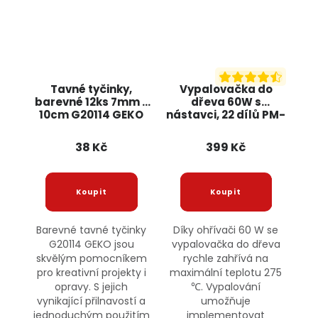
Tavné tyčinky,
Vypalovačka do
barevné 12ks 7mm x
dřeva 60W s
10cm G20114 GEKO
nástavci, 22 dílů PM-
LOW-60 Powermat
38 Kč
399 Kč
Barevné tavné tyčinky
Díky ohřívači 60 W se
G20114 GEKO jsou
vypalovačka do dřeva
skvělým pomocníkem
rychle zahřívá na
pro kreativní projekty i
maximální teplotu 275
opravy. S jejich
℃. Vypalování
vynikající přilnavostí a
umožňuje
jednoduchým použitím
implementovat