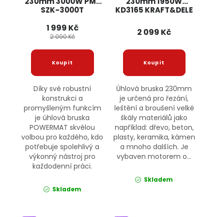
230mm 3000W PM-
230mm 1950W
SZK-3000T
KD3165 KRAFT&DELE
POWERMAT
1 999 Kč
2 099 Kč
2 090 Kč
Díky své robustní
Úhlová bruska 230mm
konstrukci a
je určená pro řezání,
promyšleným funkcím
leštění a broušení velké
je úhlová bruska
škály materiálů jako
POWERMAT skvělou
například: dřevo, beton,
volbou pro každého, kdo
plasty, keramika, kámen
potřebuje spolehlivý a
a mnoho dalších. Je
výkonný nástroj pro
vybaven motorem o...
každodenní práci.
Skladem
Skladem