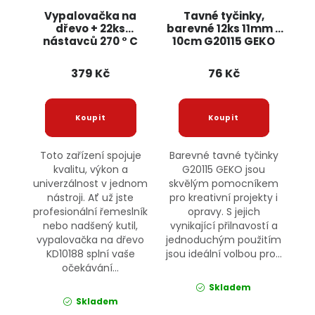
Vypalovačka na
Tavné tyčinky,
dřevo + 22ks
barevné 12ks 11mm x
nástavců 270 ° C
10cm G20115 GEKO
KD10188 KRAFT&DELE
379 Kč
76 Kč
Toto zařízení spojuje
Barevné tavné tyčinky
kvalitu, výkon a
G20115 GEKO jsou
univerzálnost v jednom
skvělým pomocníkem
nástroji. Ať už jste
pro kreativní projekty i
profesionální řemeslník
opravy. S jejich
nebo nadšený kutil,
vynikající přilnavostí a
vypalovačka na dřevo
jednoduchým použitím
KD10188 splní vaše
jsou ideální volbou pro...
očekávání...
Skladem
Skladem