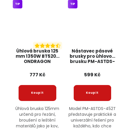
TIP
TIP
Úhlová bruska 125
Nástavec pásové
mm 1350W BT5205
brusky pro úhlovou
ONDRAGON
brusku PM-ASTDS-
452T POWERMAT
777 Kč
599 Kč
Úhlová bruska 125mm
Model PM-ASTDS-452T
určená pro řezání,
představuje praktické a
broušení a leštění
univerzální řešení pro
materiálů jako je kov,
každého, kdo chce