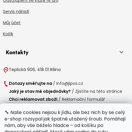
Odstoupení ve lhůtě 14 dní
Servis nářadí
Můj účet
Košík
Kontakty
Teplická 906, 418 01 Bílina
Dotazy směřujte na
/
info@jipos.cz
Jaký je stav mé objednávky?
/
Zjistíte na této stránce
Chci reklamovat zboží
/
Reklamační formulář
Chci vrátit zboží do 14 dní
/
Formulář pro vrácení zboží
🔧 Naše cookies nejsou k jídlu, ale bez nich by se celý
e-shop rozsypal jak špatně utažený šroub. Pomáhají
Provozní doba
nám, aby vše běželo hladce – od košíku po
Po-Čt /
8:00 - 15:00
doporučení nářadí, které vám sedne do ruky.