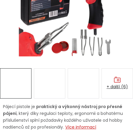
Dětská hřiště
Autodoplňky
Vánoce
Ochranné pomůcky
Fotovoltaika
+ další (6)
Výprodej
Značky
Pájecí pistole je
praktický a výkonný nástroj pro přesné
pájení
, který díky regulaci teploty, ergonomii a bohatému
příslušenství splní požadavky každého uživatele od hobby
nadšenců až po profesionály.
Více informací