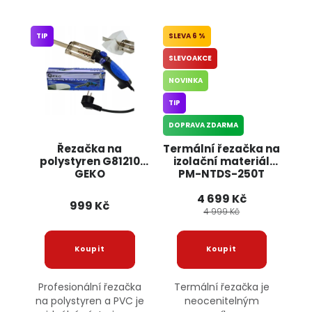
TIP
6 %
SLEVOAKCE
NOVINKA
TIP
DOPRAVA ZDARMA
Řezačka na
Termální řezačka na
polystyren G81210
izolační materiál
GEKO
PM-NTDS-250T
POWERMAT
4 699 Kč
999 Kč
4 999 Kč
Profesionální řezačka
Termální řezačka je
na polystyren a PVC je
neocenitelným