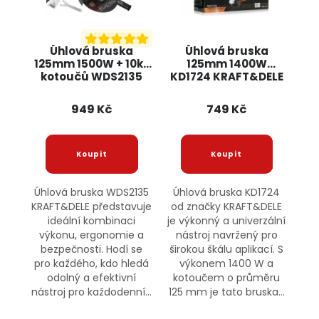
Úhlová bruska
Úhlová bruska
125mm 1500W + 10ks
125mm 1400W
kotoučů WDS2135
KD1724 KRAFT&DELE
KRAFT&DELE
949 Kč
749 Kč
Úhlová bruska WDS2135
Úhlová bruska KD1724
KRAFT&DELE představuje
od značky KRAFT&DELE
ideální kombinaci
je výkonný a univerzální
výkonu, ergonomie a
nástroj navržený pro
bezpečnosti. Hodí se
širokou škálu aplikací. S
pro každého, kdo hledá
výkonem 1400 W a
odolný a efektivní
kotoučem o průměru
nástroj pro každodenní...
125 mm je tato bruska...