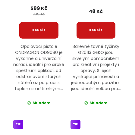
GEKO
599 Kč
48 Kč
799 Kč
Opalovací pistole
Barevné tavné tyčinky
ONDRAGON OD9080 je
G20113 GEKO jsou
výkonné a univerzální
skvělým pomocníkem
nářadí, ideální pro široké
pro kreativní projekty i
spektrum aplikací, od
opravy. S jejich
odstraňování starých
vynikající přilnavostí a
nátěrů až po práci s
jednoduchým použitím
teplem smrštitelnými...
jsou ideální volbou pro...
Skladem
Skladem
TIP
TIP