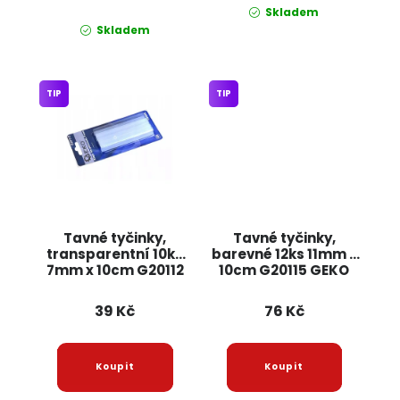
Skladem
Skladem
TIP
TIP
Tavné tyčinky,
Tavné tyčinky,
transparentní 10ks
barevné 12ks 11mm x
7mm x 10cm G20112
10cm G20115 GEKO
GEKO
39 Kč
76 Kč