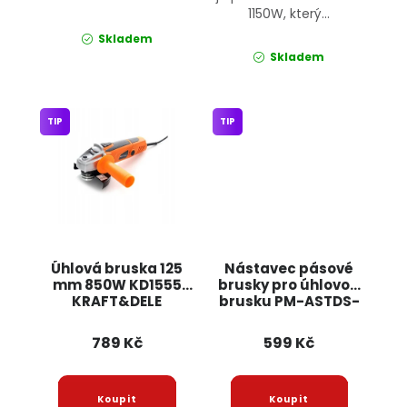
1150W, který...
Skladem
Skladem
TIP
TIP
Úhlová bruska 125
Nástavec pásové
mm 850W KD1555
brusky pro úhlovou
KRAFT&DELE
brusku PM-ASTDS-
452T POWERMAT
789 Kč
599 Kč