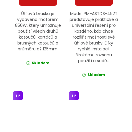
Úhlová bruska je
Model PM-ASTDS-452T
vybavena motorem
představuje praktické a
850W, který umožňuje
univerzální řešení pro
použití všech druhů
každého, kdo chce
kotoučů, kartáčů a
rozšířit možnosti své
brusných kotoučů o
úhlové brusky. Díky
průměru až 125mm.
rychlé instalaci,
širokému rozsahu
použití a sadě...
Skladem
Skladem
TIP
TIP