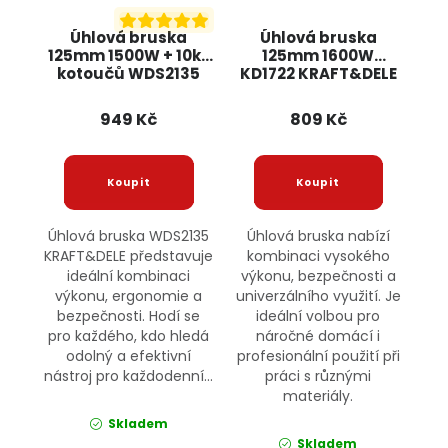
Úhlová bruska
Úhlová bruska
125mm 1500W + 10ks
125mm 1600W
kotoučů WDS2135
KD1722 KRAFT&DELE
KRAFT&DELE
949 Kč
809 Kč
Úhlová bruska WDS2135
Úhlová bruska nabízí
KRAFT&DELE představuje
kombinaci vysokého
ideální kombinaci
výkonu, bezpečnosti a
výkonu, ergonomie a
univerzálního využití. Je
bezpečnosti. Hodí se
ideální volbou pro
pro každého, kdo hledá
náročné domácí i
odolný a efektivní
profesionální použití při
nástroj pro každodenní...
práci s různými
materiály.
Skladem
Skladem