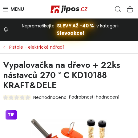
Přejít na obsah
Hled
N
SLEVY AŽ -40 %
Nepromeškejte
v kategorii
Slevoakce!
Slevoakce
Pistole - elektrické nářadí
Zahrada
Vypalovačka na dřevo + 22ks
nástavců 270 ° C KD10188
Stavba a dům
KRAFT&DELE
Podrobnosti hodnocení
Neohodnoceno
Dílna
TIP
Domácnost