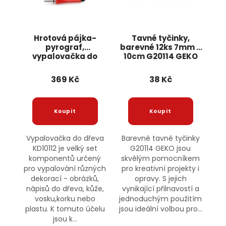
Hrotová pájka-
Tavné tyčinky,
pyrograf,
barevné 12ks 7mm x
vypalovačka do
10cm G20114 GEKO
dřeva, kůže 30W s
nástavci, 23 dílů
369 Kč
38 Kč
KD10112 KRAFT&DELE
Vypalovačka do dřeva
Barevné tavné tyčinky
KD10112 je velký set
G20114 GEKO jsou
komponentů určený
skvělým pomocníkem
pro vypalování různých
pro kreativní projekty i
dekorací - obrázků,
opravy. S jejich
nápisů do dřeva, kůže,
vynikající přilnavostí a
vosku,korku nebo
jednoduchým použitím
plastu. K tomuto účelu
jsou ideální volbou pro...
jsou k...