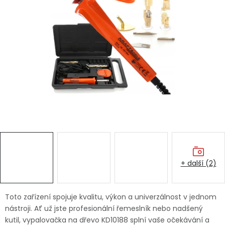
Dětská hřiště
Autodoplňky
Vánoce
Ochranné pomůcky
Fotovoltaika
Výprodej
+ další (2)
Značky
Toto zařízení spojuje kvalitu, výkon a univerzálnost v jednom
nástroji. Ať už jste profesionální řemeslník nebo nadšený
kutil, vypalovačka na dřevo KD10188 splní vaše očekávání a