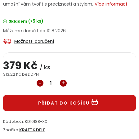
umožní vám tvořit s precizností a stylem.
Více informací
Jaký je aktuální stav mé objednávky?
(>5 ks)
Skladem
Velkoobchodní spolupráce (B2B)
Prodejna nářadí
10.8.2026
Servis nářadí
Hodnocení obchodu
Možnosti doručení
Doprava a platba
Váš zákaznický účet
Kontakt
379 Kč
/ ks
PODPORA
313,22 Kč bez DPH
Měrná cena:
Reklamační formulář
Odstoupení ve lhůtě 14 dní
PŘIDAT DO KOŠÍKU
Obchodní podmínky
Reklamační řád
Kód zboží:
KD10188-XX
Podmínky ochrany osobních údajů
Značka:
KRAFT&DELE