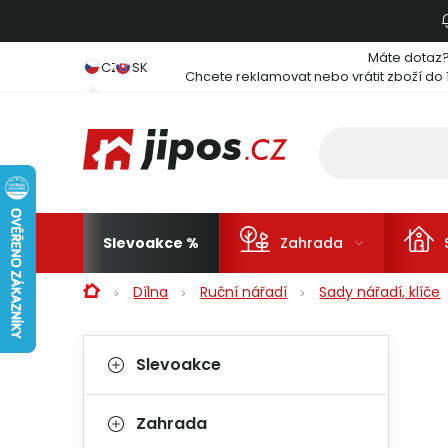
Přejít na obsah
Máte dotaz
CZ
SK
Chcete reklamovat nebo vrátit zboží do 
Slevoakce
Zahrada
Domů
Dílna
Ruční nářadí
Sady nářadí, klíče
Postranní panel
Kategorie
Přeskočit kategorie
Slevoakce
Zahrada