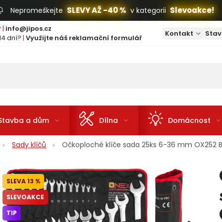
SLEVY AŽ -40 %
Slevoakce!
Nepromeškejte
v kategorii
?
|
info@jipos.cz
Kontakt
Stav
14 dní?
|
Využijte náš reklamační formulář
Stavba a dům
Dílna
Domácnost
Sady klíčů
Očkoploché klíče sada 25ks 6-36 mm OX252 
13 %
SLEVOAKCE
TIP