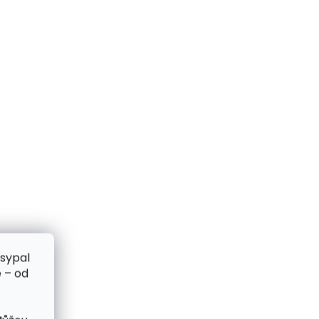
zsypal
 – od