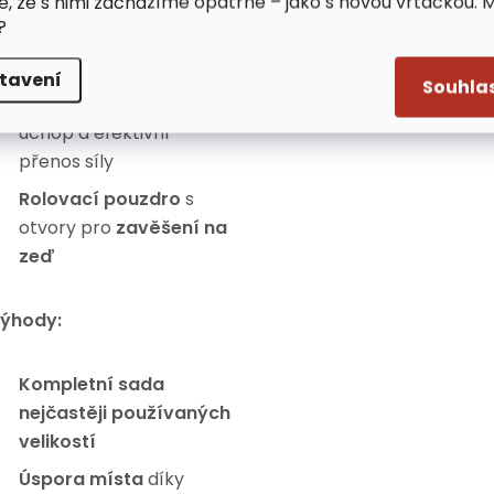
e, že s nimi zacházíme opatrně – jako s novou vrtačkou. 
vhodné pro každodenní
?
profesionální použití
Ergonomický tvar
tavení
Souhla
zajišťující pohodlný
úchop a efektivní
přenos síly
Rolovací pouzdro
s
otvory pro
zavěšení na
zeď
ýhody:
Kompletní sada
nejčastěji používaných
velikostí
Úspora místa
díky