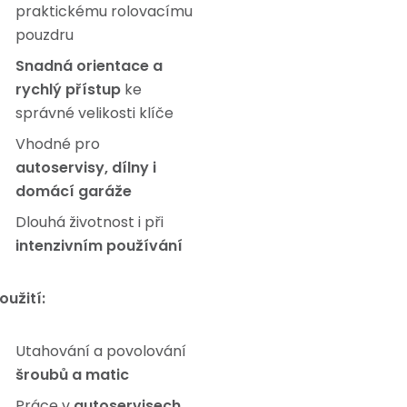
praktickému rolovacímu
pouzdru
Snadná orientace a
rychlý přístup
ke
správné velikosti klíče
Vhodné pro
autoservisy, dílny i
domácí garáže
Dlouhá životnost i při
intenzivním používání
oužití:
Utahování a povolování
šroubů a matic
Práce v
autoservisech,