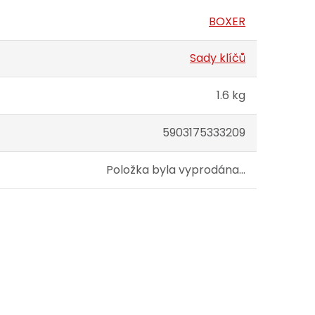
BOXER
Sady klíčů
1.6 kg
5903175333209
Položka byla vyprodána…