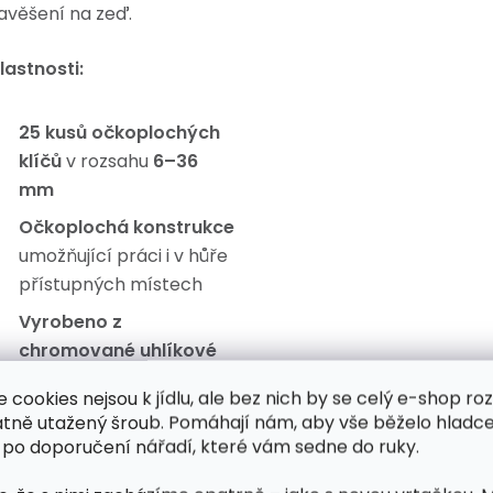
avěšení na zeď.
lastnosti:
25 kusů očkoplochých
klíčů
v rozsahu
6–36
mm
Očkoplochá konstrukce
umožňující práci i v hůře
přístupných místech
Vyrobeno z
chromované uhlíkové
oceli
pro vysokou
e cookies nejsou k jídlu, ale bez nich by se celý e-shop ro
pevnost a dlouhou
atně utažený šroub. Pomáhají nám, aby vše běželo hladce
životnost
 po doporučení nářadí, které vám sedne do ruky.
Odolné provedení