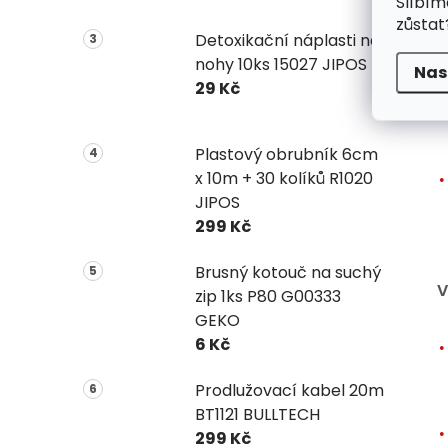
Slíbím
zůstat
Detoxikační náplasti na
nohy 10ks 15027 JIPOS
Nas
29 Kč
Plastový obrubník 6cm
x 10m + 30 kolíků R1020
JIPOS
299 Kč
Brusný kotouč na suchý
V
zip 1ks P80 G00333
GEKO
6 Kč
Prodlužovací kabel 20m
BT1121 BULLTECH
299 Kč