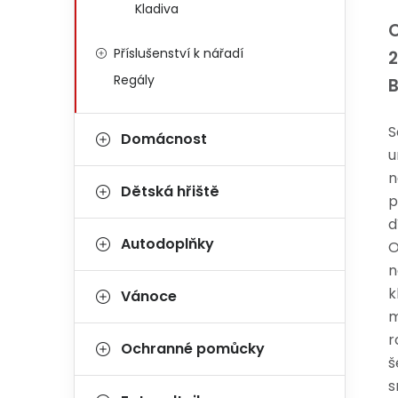
Kladiva
O
Příslušenství k nářadí
Regály
S
Domácnost
u
n
Dětská hřiště
p
d
Autodoplňky
O
n
k
Vánoce
m
r
Ochranné pomůcky
š
s