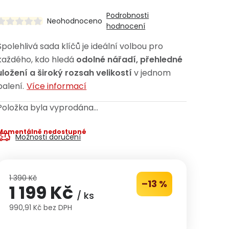
Podrobnosti
Neohodnoceno
hodnocení
Spolehlivá sada klíčů je ideální volbou pro
každého, kdo hledá
odolné nářadí, přehledné
uložení a široký rozsah velikostí
v jednom
balení.
Více informací
Položka byla vyprodána…
Momentálně nedostupné
Možnosti doručení
1 390 Kč
–13 %
1 199 Kč
/ ks
990,91 Kč bez DPH
Měrná cena: