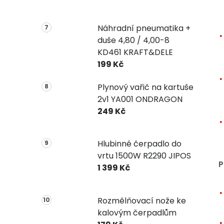
Náhradní pneumatika +
duše 4,80 / 4,00-8
KD461 KRAFT&DELE
199 Kč
Plynový vařič na kartuše
2v1 YA001 ONDRAGON
249 Kč
Hlubinné čerpadlo do
vrtu 1500W R2290 JIPOS
P
1 399 Kč
Rozmělňovací nože ke
kalovým čerpadlům