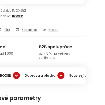
Kód zboží:
OX252
Značka:
BOXER
Tisk
Zeptat se
Hlídat
rma
B2B spolupráce
ad 1 000
až -15 % na veškerý
sortiment
 BOXER
Doprava a platba
Související produkty
ové parametry