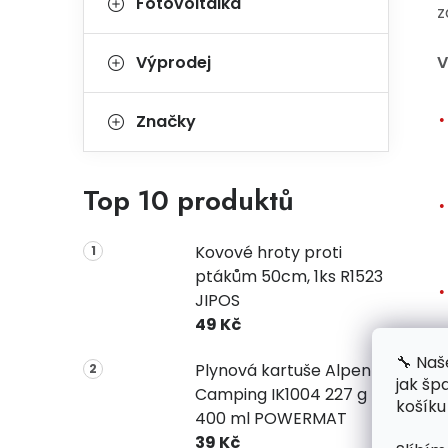
Fotovoltaika
z
Výprodej
V
Značky
Top 10 produktů
Kovové hroty proti
ptákům 50cm, 1ks R1523
JIPOS
49 Kč
🔧 Naš
Plynová kartuše Alpen
jak šp
Camping IK1004 227 g
košíku
400 ml POWERMAT
39 Kč