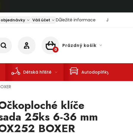
Důležité informace
Jaký je aktu
 objednávky
Váš účet
Prázdný košík
NÁKUPNÍ KOŠÍK
Dětská hřiště
Autodoplňky
BOXER
Očkoploché klíče
sada 25ks 6-36 mm
OX252 BOXER