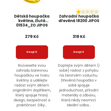
Dětská houpačka
Zahradní houpačka
květina, žlutá
dřevěná 18200 JIPOS
01534_ZO JIPOS
279 Kč
319 Kč
Rozveselte svou
Dopřejte svým dětem (i
zahradu barevnou
sobě) radost z pohybu
houpačkou ve tvaru
na čerstvém vzduchu.
květiny a udělejte
Dřevěná houpačka v
radost svým dětem
sobě spojuje
originálním doplňkem,
jednoduchost, přírodní
který spojuje hravý
materiály a zábavu,
design, bezpečnost a
která nikdy neomrzí.
praktičnost. Díky...
Ideální volba...