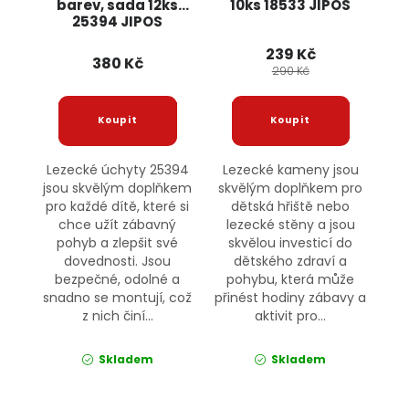
barev, sada 12ks
10ks 18533 JIPOS
25394 JIPOS
239 Kč
380 Kč
290 Kč
Lezecké úchyty 25394
Lezecké kameny jsou
jsou skvělým doplňkem
skvělým doplňkem pro
pro každé dítě, které si
dětská hřiště nebo
chce užít zábavný
lezecké stěny a jsou
pohyb a zlepšit své
skvělou investicí do
dovednosti. Jsou
dětského zdraví a
bezpečné, odolné a
pohybu, která může
snadno se montují, což
přinést hodiny zábavy a
z nich činí...
aktivit pro...
Skladem
Skladem