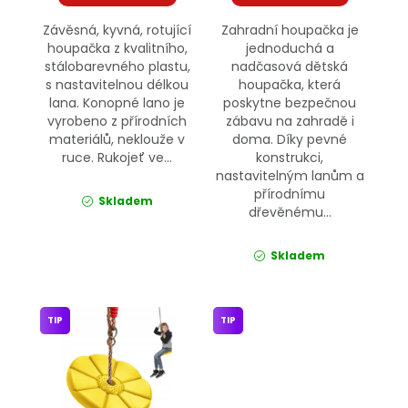
Závěsná, kyvná, rotující
Zahradní houpačka je
houpačka z kvalitního,
jednoduchá a
stálobarevného plastu,
nadčasová dětská
s nastavitelnou délkou
houpačka, která
lana. Konopné lano je
poskytne bezpečnou
vyrobeno z přírodních
zábavu na zahradě i
materiálů, neklouže v
doma. Díky pevné
ruce. Rukojeť ve...
konstrukci,
nastavitelným lanům a
přírodnímu
Skladem
dřevěnému...
Skladem
TIP
TIP