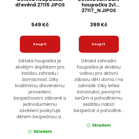
dřevěná 27115 JIPOS
houpačka 2v1
27117_N JIPOS
549 Kč
399 Kč
Dětská houpačka je
Dětská zahradní
skvělým doplňkem pro
houpačka je skvělou
každou zahradu i
volbou pro aktivní
domácnost. Díky
zábavu dětí doma i na
kvalitnímu dřevěnému
zahradě. Díky lehké
provedení,
konstrukci, pevnými
bezpečnostní zábraně a
lanům a pohodlnému
jednoduchému
sedátku nabízí
zavěšení poskytuje
bezpečné a pohodlné...
dětem bezpečnou a...
Skladem
Skladem