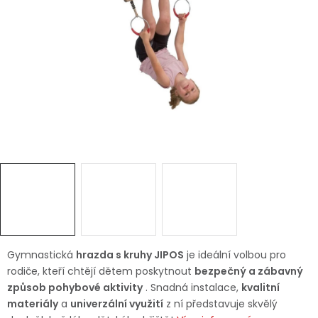
Dětská hřiště
Autodoplňky
Vánoce
Ochranné pomůcky
Fotovoltaika
Výprodej
Značky
Gymnastická
hrazda s kruhy JIPOS
je ideální volbou pro
rodiče, kteří chtějí dětem poskytnout
bezpečný a zábavný
způsob pohybové aktivity
. Snadná instalace,
kvalitní
materiály
a
univerzální využití
z ní představuje skvělý