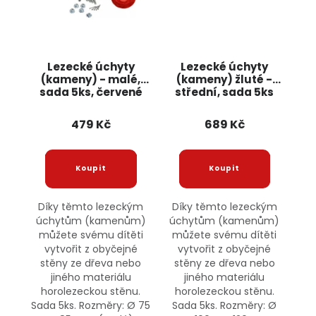
Lezecké úchyty
Lezecké úchyty
(kameny) - malé,
(kameny) žluté -
sada 5ks, červené
střední, sada 5ks
Jipos
JIPOS
479 Kč
689 Kč
Díky těmto lezeckým
Díky těmto lezeckým
úchytům (kamenům)
úchytům (kamenům)
můžete svému dítěti
můžete svému dítěti
vytvořit z obyčejné
vytvořit z obyčejné
stěny ze dřeva nebo
stěny ze dřeva nebo
jiného materiálu
jiného materiálu
horolezeckou stěnu.
horolezeckou stěnu.
Sada 5ks. Rozměry: Ø 75
Sada 5ks. Rozměry: Ø