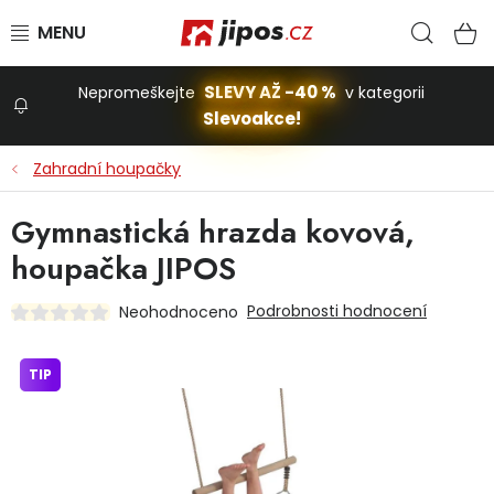
Přejít na obsah
Hled
N
SLEVY AŽ -40 %
Nepromeškejte
v kategorii
Slevoakce!
Slevoakce
Zahradní houpačky
Zahrada
Gymnastická hrazda kovová,
houpačka JIPOS
Stavba a dům
Podrobnosti hodnocení
Neohodnoceno
Dílna
TIP
Domácnost