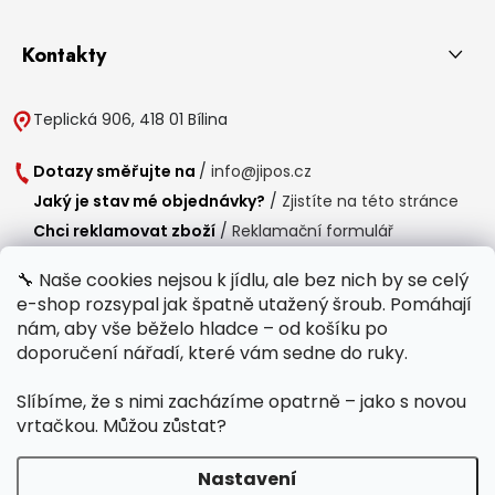
Kontakty
Teplická 906, 418 01 Bílina
Dotazy směřujte na
/
info@jipos.cz
Jaký je stav mé objednávky?
/
Zjistíte na této stránce
Chci reklamovat zboží
/
Reklamační formulář
Chci vrátit zboží do 14 dní
/
Formulář pro vrácení zboží
🔧 Naše cookies nejsou k jídlu, ale bez nich by se celý
e-shop rozsypal jak špatně utažený šroub. Pomáhají
Provozní doba
nám, aby vše běželo hladce – od košíku po
Po-Čt /
8:00 - 15:00
doporučení nářadí, které vám sedne do ruky.
Pá /
7:30 - 14:30
Slíbíme, že s nimi zacházíme opatrně – jako s novou
Polední přestávka /
11:00 - 11:30
vrtačkou. Můžou zůstat?
Nastavení