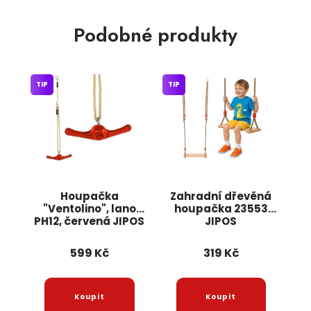
Podobné produkty
TIP
TIP
Houpačka
Zahradní dřevěná
"Ventolino", lano
houpačka 23553
PH12, červená JIPOS
JIPOS
599 Kč
319 Kč