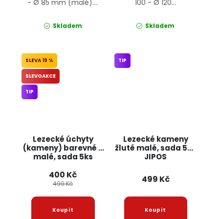
- Ø 85 mm (malé)....
100 - Ø 120...
Skladem
Skladem
19 %
TIP
SLEVOAKCE
TIP
Lezecké úchyty
Lezecké kameny
(kameny) barevné -
žluté malé, sada 5ks
malé, sada 5ks
JIPOS
JIPOS
400 Kč
499 Kč
499 Kč