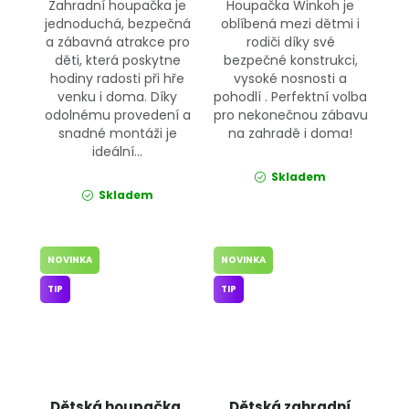
Zahradní houpačka je
Houpačka Winkoh je
jednoduchá, bezpečná
oblíbená mezi dětmi i
a zábavná atrakce pro
rodiči díky své
děti, která poskytne
bezpečné konstrukci,
hodiny radosti při hře
vysoké nosnosti a
venku i doma. Díky
pohodlí . Perfektní volba
odolnému provedení a
pro nekonečnou zábavu
snadné montáži je
na zahradě i doma!
ideální...
Skladem
Skladem
NOVINKA
NOVINKA
TIP
TIP
Dětská houpačka,
Dětská zahradní