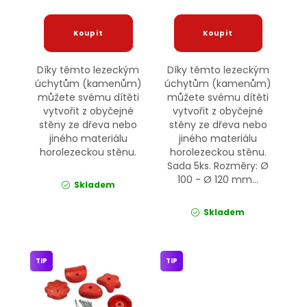
Díky těmto lezeckým
Díky těmto lezeckým
úchytům (kamenům)
úchytům (kamenům)
můžete svému dítěti
můžete svému dítěti
vytvořit z obyčejné
vytvořit z obyčejné
stěny ze dřeva nebo
stěny ze dřeva nebo
jiného materiálu
jiného materiálu
horolezeckou stěnu.
horolezeckou stěnu.
Sada 5ks. Rozměry: Ø
100 - Ø 120 mm...
Skladem
Skladem
TIP
TIP