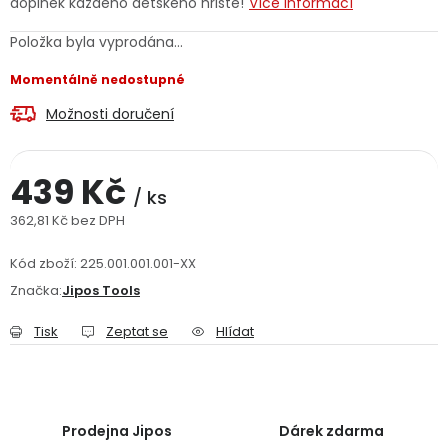
doplněk každého dětského hřiště!
Více informací
Jaký je aktuální stav mé objednávky?
Položka byla vyprodána…
Velkoobchodní spolupráce (B2B)
Prodejna nářadí
Momentálně nedostupné
Možnosti doručení
Servis nářadí
Hodnocení obchodu
Doprava a platba
Váš zákaznický účet
Kontakt
439 Kč
/ ks
362,81 Kč bez DPH
PODPORA
Měrná cena:
Kód zboží:
225.001.001.001-XX
Značka:
Jipos Tools
Reklamační formulář
Odstoupení ve lhůtě 14 dní
Tisk
Zeptat se
Hlídat
Obchodní podmínky
Reklamační řád
Podmínky ochrany osobních údajů
Prodejna Jipos
Dárek zdarma