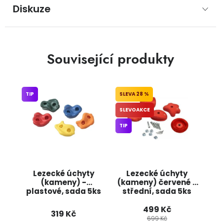
Diskuze
Související produkty
TIP
28 %
SLEVOAKCE
TIP
Lezecké úchyty
Lezecké úchyty
(kameny) -
(kameny) červené -
plastové, sada 5ks
střední, sada 5ks
JIPOS
Jipos
499 Kč
319 Kč
699 Kč