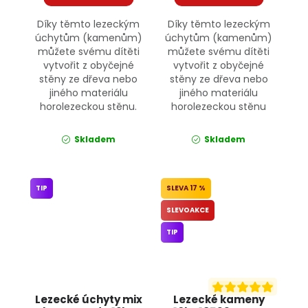
Díky těmto lezeckým
Díky těmto lezeckým
úchytům (kamenům)
úchytům (kamenům)
můžete svému dítěti
můžete svému dítěti
vytvořit z obyčejné
vytvořit z obyčejné
stěny ze dřeva nebo
stěny ze dřeva nebo
jiného materiálu
jiného materiálu
horolezeckou stěnu.
horolezeckou stěnu
Skladem
Skladem
TIP
17 %
SLEVOAKCE
TIP
Lezecké úchyty mix
Lezecké kameny