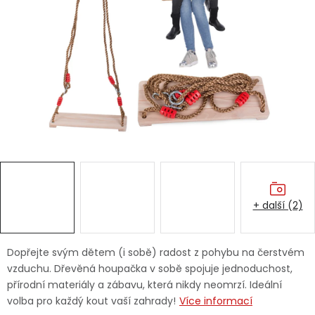
Dětská hřiště
Autodoplňky
Vánoce
Ochranné pomůcky
Fotovoltaika
+ další (2)
Výprodej
Značky
Dopřejte svým dětem (i sobě) radost z pohybu na čerstvém
vzduchu. Dřevěná houpačka v sobě spojuje jednoduchost,
přírodní materiály a zábavu, která nikdy neomrzí. Ideální
volba pro každý kout vaší zahrady!
Více informací