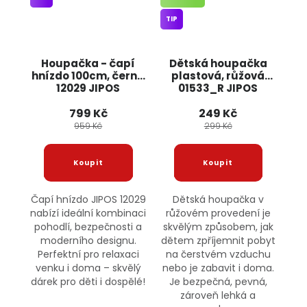
TIP
Houpačka - čapí
Dětská houpačka
hnízdo 100cm, černá
plastová, růžová
12029 JIPOS
01533_R JIPOS
799 Kč
249 Kč
959 Kč
299 Kč
Čapí hnízdo JIPOS 12029
Dětská houpačka v
nabízí ideální kombinaci
růžovém provedení je
pohodlí, bezpečnosti a
skvělým způsobem, jak
moderního designu.
dětem zpříjemnit pobyt
Perfektní pro relaxaci
na čerstvém vzduchu
venku i doma – skvělý
nebo je zabavit i doma.
dárek pro děti i dospělé!
Je bezpečná, pevná,
zároveň lehká a