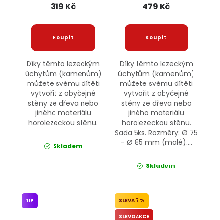
319 Kč
479 Kč
Díky těmto lezeckým
Díky těmto lezeckým
úchytům (kamenům)
úchytům (kamenům)
můžete svému dítěti
můžete svému dítěti
vytvořit z obyčejné
vytvořit z obyčejné
stěny ze dřeva nebo
stěny ze dřeva nebo
jiného materiálu
jiného materiálu
horolezeckou stěnu.
horolezeckou stěnu.
Sada 5ks. Rozměry: Ø 75
- Ø 85 mm (malé)....
Skladem
Skladem
TIP
7 %
SLEVOAKCE