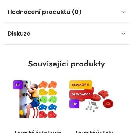
Hodnocení produktu (0)
Diskuze
Související produkty
TIP
28 %
SLEVOAKCE
TIP
Lezecké úchyty mix
Lezecké úchyty