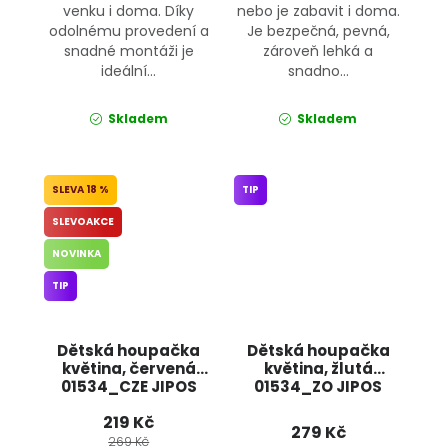
venku i doma. Díky
nebo je zabavit i doma.
odolnému provedení a
Je bezpečná, pevná,
snadné montáži je
zároveň lehká a
ideální...
snadno...
Skladem
Skladem
18 %
TIP
SLEVOAKCE
NOVINKA
TIP
Dětská houpačka
Dětská houpačka
květina, červená
květina, žlutá
01534_CZE JIPOS
01534_ZO JIPOS
219 Kč
279 Kč
269 Kč