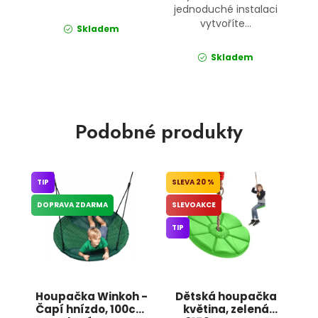
jednoduché instalaci
vytvoříte...
Skladem
Skladem
Podobné produkty
TIP
20 %
DOPRAVA ZDARMA
SLEVOAKCE
TIP
Houpačka Winkoh -
Dětská houpačka
Čapí hnízdo, 100cm
květina, zelená