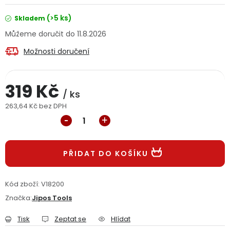
Jaký je aktuální stav mé objednávky?
(>5 ks)
Skladem
11.8.2026
Velkoobchodní spolupráce (B2B)
Prodejna nářadí
Možnosti doručení
Servis nářadí
Hodnocení obchodu
319 Kč
Doprava a platba
Váš zákaznický účet
Kontakt
/ ks
263,64 Kč bez DPH
Měrná cena:
PODPORA
Reklamační formulář
Odstoupení ve lhůtě 14 dní
PŘIDAT DO KOŠÍKU
Obchodní podmínky
Reklamační řád
Kód zboží:
V18200
Značka:
Jipos Tools
Podmínky ochrany osobních údajů
Tisk
Zeptat se
Hlídat