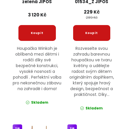
zelená JIPOS
01534_Z JIPOS
229 Kč
3 120 Kč
289 Kč
Houpačka Winkoh je
Rozveselte svou
oblíbená mezi dětmi i
zahradu barevnou
rodiči díky své
houpačkou ve tvaru
bezpečné konstrukci,
květiny a udělejte
vysoké nosnosti a
radost svým dětem
pohodlí . Perfektní volba
originálním doplňkem,
pro nekonečnou zábavu
který spojuje hravý
na zahradě i doma!
design, bezpečnost a
praktičnost. Díky...
Skladem
Skladem
TIP
TIP