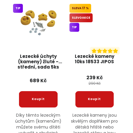
TIP
17 %
SLEVOAKCE
TIP
Lezecké úchyty
Lezecké kameny
(kameny) žluté -
10ks 18533 JIPOS
střední, sada 5ks
JIPOS
239 Kč
689 Kč
290 Kč
Díky těmto lezeckým
Lezecké kameny jsou
úchytům (kamenům)
skvělým doplňkem pro
můžete svému dítěti
dětská hřiště nebo
vytvořit z obyčejné
lezecké stěny a jsou