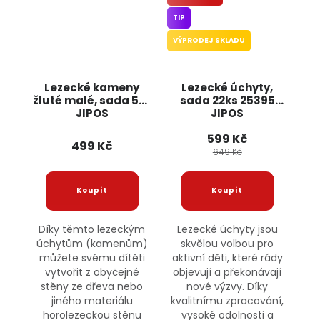
TIP
VÝPRODEJ SKLADU
Lezecké kameny
Lezecké úchyty,
žluté malé, sada 5ks
sada 22ks 25395
JIPOS
JIPOS
599 Kč
499 Kč
649 Kč
Díky těmto lezeckým
Lezecké úchyty jsou
úchytům (kamenům)
skvělou volbou pro
můžete svému dítěti
aktivní děti, které rády
vytvořit z obyčejné
objevují a překonávají
stěny ze dřeva nebo
nové výzvy. Díky
jiného materiálu
kvalitnímu zpracování,
horolezeckou stěnu
vysoké odolnosti a