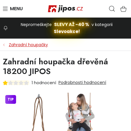
Přejít na obsah
Hled
N
SLEVY AŽ -40 %
Nepromeškejte
v kategorii
Slevoakce!
Slevoakce
Zahradní houpačky
Zahrada
Zahradní houpačka dřevěná
18200 JIPOS
Stavba a dům
Podrobnosti hodnocení
1 hodnocení
Dílna
TIP
Domácnost