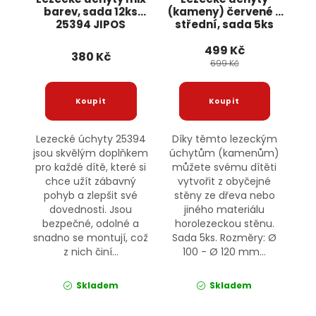
barev, sada 12ks
(kameny) červené -
25394 JIPOS
střední, sada 5ks
Jipos
499 Kč
380 Kč
699 Kč
Lezecké úchyty 25394
Díky těmto lezeckým
jsou skvělým doplňkem
úchytům (kamenům)
pro každé dítě, které si
můžete svému dítěti
chce užít zábavný
vytvořit z obyčejné
pohyb a zlepšit své
stěny ze dřeva nebo
dovednosti. Jsou
jiného materiálu
bezpečné, odolné a
horolezeckou stěnu.
snadno se montují, což
Sada 5ks. Rozměry: Ø
z nich činí...
100 - Ø 120 mm...
Skladem
Skladem