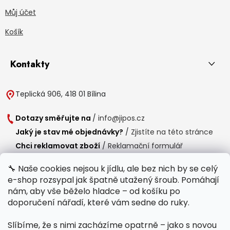
Můj účet
Košík
Kontakty
Teplická 906, 418 01 Bílina
Dotazy směřujte na
/
info@jipos.cz
Jaký je stav mé objednávky?
/
Zjistíte na této stránce
Chci reklamovat zboží
/
Reklamační formulář
Chci vrátit zboží do 14 dní
/
Formulář pro vrácení zboží
🔧 Naše cookies nejsou k jídlu, ale bez nich by se celý
e-shop rozsypal jak špatně utažený šroub. Pomáhají
Provozní doba
nám, aby vše běželo hladce – od košíku po
Po-Čt /
8:00 - 15:00
doporučení nářadí, které vám sedne do ruky.
Pá /
7:30 - 14:30
Slíbíme, že s nimi zacházíme opatrně – jako s novou
Polední přestávka /
11:00 - 11:30