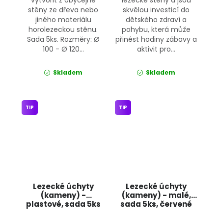
stěny ze dřeva nebo
skvělou investicí do
jiného materiálu
dětského zdraví a
horolezeckou stěnu.
pohybu, která může
Sada 5ks. Rozměry: Ø
přinést hodiny zábavy a
100 - Ø 120...
aktivit pro...
Skladem
Skladem
TIP
TIP
Lezecké úchyty
Lezecké úchyty
(kameny) -
(kameny) - malé,
plastové, sada 5ks
sada 5ks, červené
JIPOS
Jipos