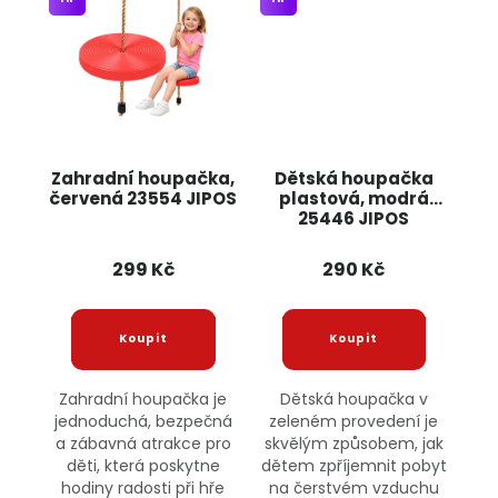
Zahradní houpačka,
Dětská houpačka
červená 23554 JIPOS
plastová, modrá
25446 JIPOS
299 Kč
290 Kč
Zahradní houpačka je
Dětská houpačka v
jednoduchá, bezpečná
zeleném provedení je
a zábavná atrakce pro
skvělým způsobem, jak
děti, která poskytne
dětem zpříjemnit pobyt
hodiny radosti při hře
na čerstvém vzduchu