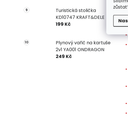
Slíbím
k
zůstat
Turistická stolička
KD10747 KRAFT&DELE
V
Nas
199 Kč
Plynový vařič na kartuše
2v1 YA001 ONDRAGON
249 Kč