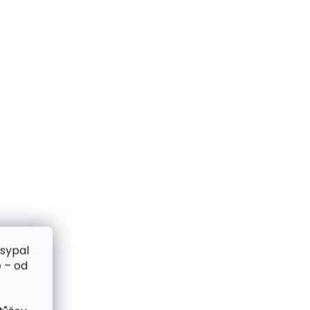
zsypal
 – od