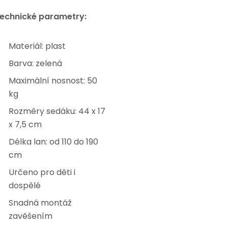
echnické parametry:
Materiál: plast
Barva: zelená
Maximální nosnost: 50
kg
Rozměry sedáku: 44 x 17
x 7,5 cm
Délka lan: od 110 do 190
cm
Určeno pro děti i
dospělé
Snadná montáž
zavěšením