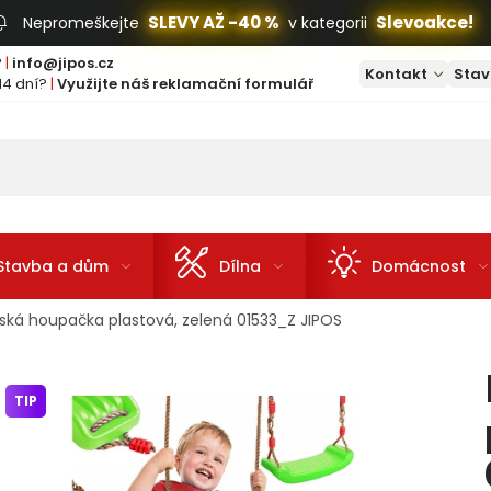
SLEVY AŽ -40 %
Slevoakce!
Nepromeškejte
v kategorii
?
|
info@jipos.cz
Kontakt
Stav
14 dní?
|
Využijte náš reklamační formulář
Stavba a dům
Dílna
Domácnost
ská houpačka plastová, zelená 01533_Z JIPOS
TIP