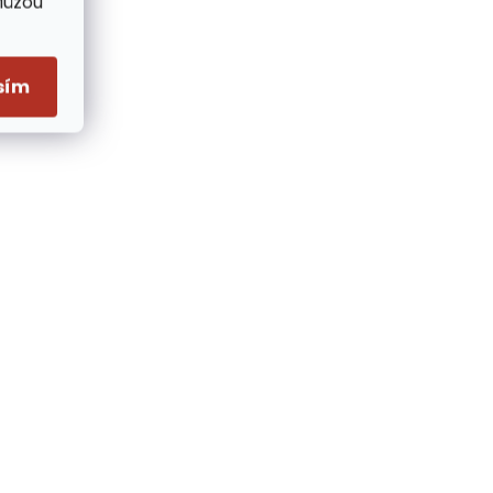
Můžou
sím