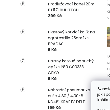
Prodlužovací kabel 20m
b
BT1121 BULLTECH
a
299 Kč
v
Plastový kotvící kolík na
agrotextílie 25cm 1ks
BRADAS
6 Kč
L
Brusný kotouč na suchý
s
zip 1ks P80 G00333
u
GEKO
l
6 Kč
p
h
🔧 Naš
Náhradní pneumatika +
jak šp
p
duše 4,80 / 4,00-8
košíku
s
KD461 KRAFT&DELE
p
199 Kč