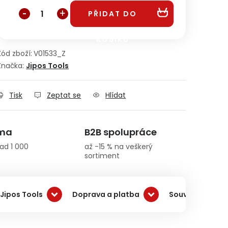
PŘIDAT DO
KOŠÍKU
Kód zboží:
V01533_Z
Značka:
Jipos Tools
Tisk
Zeptat se
Hlídat
rma
B2B spolupráce
ad 1 000
až -15 % na veškerý
sortiment
Jipos Tools
Doprava a platba
Související pro