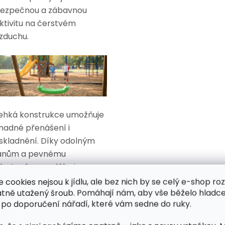
ezpečnou a zábavnou
ktivitu na čerstvém
zduchu.
ehká konstrukce umožňuje
nadné přenášení i
skladnění. Díky odolným
anům a pevnému
lastovému sedáku je
oupačka velmi stabilní a
e cookies nejsou k jídlu, ale bez nich by se celý e-shop ro
atně utažený šroub. Pomáhají nám, aby vše běželo hladce
ohodlná na používání. Hodí
 po doporučení nářadí, které vám sedne do ruky.
e k zavěšení na strom,
ergolu nebo dětskou