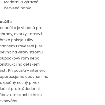
Moderní a výrazná
červená barva
oužití:
oupačka je vhodná pro
ahrady, dvorky, terasy i
ětské pokoje. Díky
nadnému zavěšení ji lze
pevnit na větev stromu,
oupačkový rám nebo
onstrukci na dětském
řišti. Při použití v interiéru
oporučujeme upevnění na
ezpečný nosný prvek.
deální pro každodenní
ábavu, relaxaci i trénink
ovnováhy.