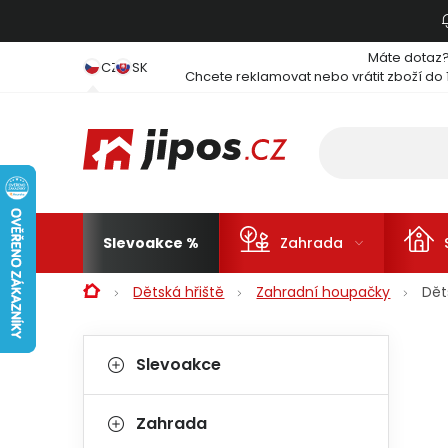
Přejít na obsah
Máte dotaz
CZ
SK
Chcete reklamovat nebo vrátit zboží do 
Slevoakce
Zahrada
Domů
Dětská hřiště
Zahradní houpačky
Dět
Postranní panel
Kategorie
Přeskočit kategorie
Slevoakce
Zahrada