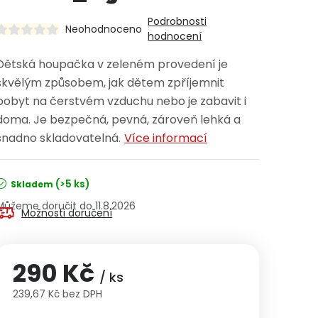
Podrobnosti
Neohodnoceno
hodnocení
Dětská houpačka v zeleném provedení je
skvělým způsobem, jak dětem zpříjemnit
pobyt na čerstvém vzduchu nebo je zabavit i
doma. Je bezpečná, pevná, zároveň lehká a
snadno skladovatelná.
Více informací
(>5 ks)
Skladem
11.8.2026
Možnosti doručení
290 Kč
/ ks
239,67 Kč bez DPH
Měrná cena: