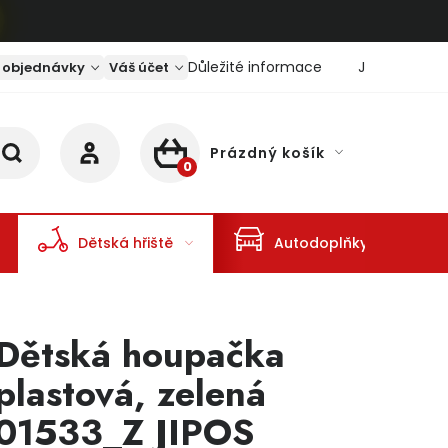
Důležité informace
Jaký je aktu
 objednávky
Váš účet
Prázdný košík
NÁKUPNÍ KOŠÍK
Dětská hřiště
Autodoplňky
Dětská houpačka
plastová, zelená
01533_Z JIPOS