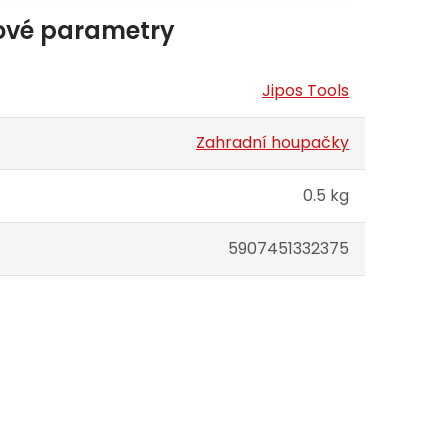
ové parametry
Jipos Tools
Zahradní houpačky
0.5 kg
5907451332375