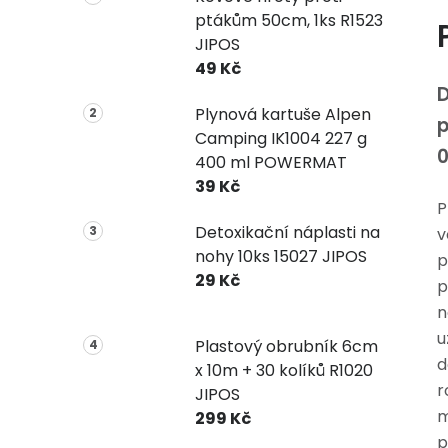
ptákům 50cm, 1ks R1523
JIPOS
49 Kč
Plynová kartuše Alpen
p
Camping IK1004 227 g
0
400 ml POWERMAT
39 Kč
P
Detoxikační náplasti na
v
nohy 10ks 15027 JIPOS
p
29 Kč
p
n
u
Plastový obrubník 6cm
d
x 10m + 30 kolíků R1020
r
JIPOS
m
299 Kč
p