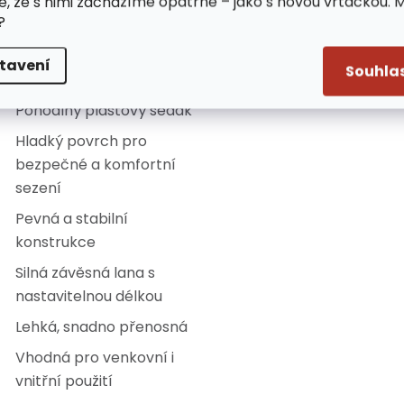
e, že s nimi zacházíme opatrně – jako s novou vrtačkou. 
onstrukci.
?
lastnosti:
tavení
Souhla
Pohodlný plastový sedák
Hladký povrch pro
bezpečné a komfortní
sezení
Pevná a stabilní
konstrukce
Silná závěsná lana s
nastavitelnou délkou
Lehká, snadno přenosná
Vhodná pro venkovní i
vnitřní použití