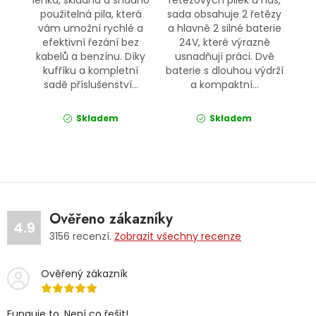
lehká, skladná a snadno
řetězových pilek u nás,
použitelná pila, která
sada obsahuje 2 řetězy
vám umožní rychlé a
a hlavně 2 silné baterie
efektivní řezání bez
24V, které výrazně
kabelů a benzínu. Díky
usnadňují práci. Dvě
kufříku a kompletní
baterie s dlouhou výdrží
sadě příslušenství...
a kompaktní...
Skladem
Skladem
Ověřeno zákazníky
4.9
3156
recenzí.
Zobrazit všechny recenze
Ověřený zákazník
Funguje to. Není co řešit!