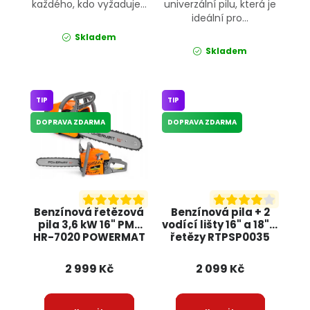
každého, kdo vyžaduje...
univerzální pilu, která je
ideální pro...
Skladem
Skladem
TIP
TIP
DOPRAVA ZDARMA
DOPRAVA ZDARMA
Benzínová řetězová
Benzínová pila + 2
pila 3,6 kW 16" PM-
vodící lišty 16" a 18" +
HR-7020 POWERMAT
řetězy RTPSP0035
RED TECHNIC
2 999 Kč
2 099 Kč