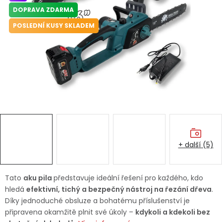
Dětská hřiště
DOPRAVA ZDARMA
POSLEDNÍ KUSY SKLADEM
Autodoplňky
Vánoce
Ochranné pomůcky
Fotovoltaika
+ další (5)
Výprodej
Značky
Tato
aku pila
představuje ideální řešení pro každého, kdo
hledá
efektivní, tichý a bezpečný nástroj na řezání dřeva
.
Díky jednoduché obsluze a bohatému příslušenství je
připravena okamžitě plnit své úkoly –
kdykoli a kdekoli bez