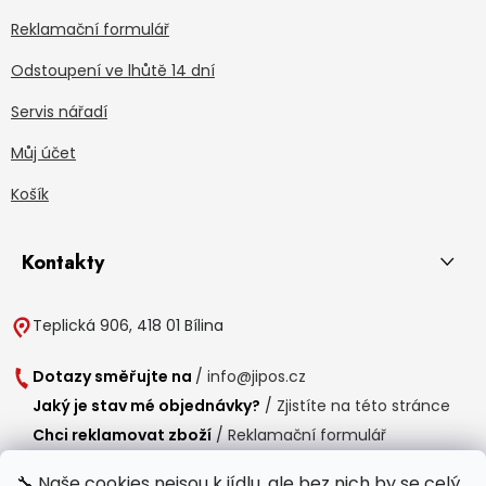
Reklamační formulář
Odstoupení ve lhůtě 14 dní
Servis nářadí
Můj účet
Košík
Kontakty
Teplická 906, 418 01 Bílina
Dotazy směřujte na
/
info@jipos.cz
Jaký je stav mé objednávky?
/
Zjistíte na této stránce
Chci reklamovat zboží
/
Reklamační formulář
Chci vrátit zboží do 14 dní
/
Formulář pro vrácení zboží
🔧 Naše cookies nejsou k jídlu, ale bez nich by se celý