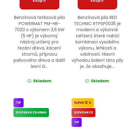
Benzínová řetězová pila
Benzínová pila RED
POWERMAT PM-HR-
TECHNIC RTPSP0035 je
7020 s výkonem 3,6 kW
moderní a výkonné
(5 HP) je výkonný
zařízení, které nabízí
nástroj určený pro
kombinaci vysokého
řezání dřeva, kácení
výkonu, lehkosti a
stromů, přípravu
odolnosti. Hlavní
palivového dřeva a další
výhodou balení této pily
lesní či...
je, že obsahuje...
Skladem
Skladem
TIP
12 %
DOPRAVA ZDARMA
SLEVOAKCE
TIP