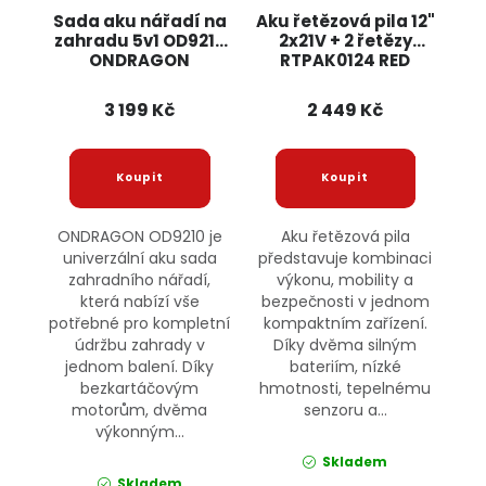
Sada aku nářadí na
Aku řetězová pila 12"
zahradu 5v1 OD9210
2x21V + 2 řetězy
ONDRAGON
RTPAK0124 RED
TECHNIC
3 199 Kč
2 449 Kč
ONDRAGON OD9210 je
Aku řetězová pila
univerzální aku sada
představuje kombinaci
zahradního nářadí,
výkonu, mobility a
která nabízí vše
bezpečnosti v jednom
potřebné pro kompletní
kompaktním zařízení.
údržbu zahrady v
Díky dvěma silným
jednom balení. Díky
bateriím, nízké
bezkartáčovým
hmotnosti, tepelnému
motorům, dvěma
senzoru a...
výkonným...
Skladem
Skladem