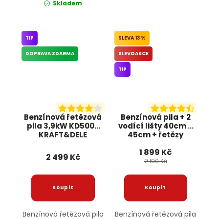
Skladem
TIP
13 %
DOPRAVA ZDARMA
SLEVOAKCE
TIP
Benzínová řetězová
Benzínová pila + 2
pila 3,9kW KD5000
vodící lišty 40cm a
KRAFT&DELE
45cm + řetězy
KD10613 KRAFT&DELE
1 899 Kč
2 499 Kč
2 190 Kč
Benzínová řetězová pila
Benzínová řetězová pila