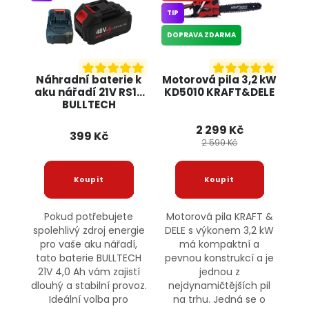
TIP
DOPRAVA ZDARMA
Náhradní baterie k
Motorová pila 3,2 kW
aku nářadí 21V RS10
KD5010 KRAFT&DELE
BULLTECH
2 299 Kč
399 Kč
2 599 Kč
Pokud potřebujete
Motorová pila KRAFT &
spolehlivý zdroj energie
DELE s výkonem 3,2 kW
pro vaše aku nářadí,
má kompaktní a
tato baterie BULLTECH
pevnou konstrukcí a je
21V 4,0 Ah vám zajistí
jednou z
dlouhý a stabilní provoz.
nejdynamičtějších pil
Ideální volba pro
na trhu. Jedná se o