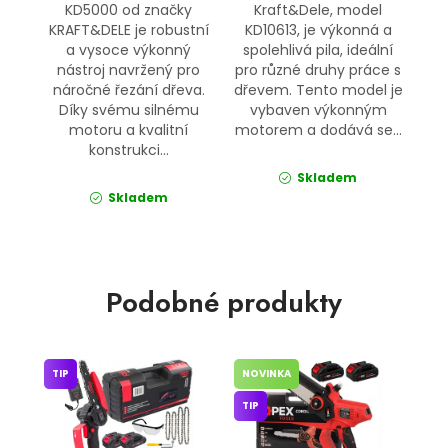
KD5000 od značky
Kraft&Dele, model
KRAFT&DELE je robustní
KD10613, je výkonná a
a vysoce výkonný
spolehlivá pila, ideální
nástroj navržený pro
pro různé druhy práce s
náročné řezání dřeva.
dřevem. Tento model je
Díky svému silnému
vybaven výkonným
motoru a kvalitní
motorem a dodává se...
konstrukci...
Skladem
Skladem
Podobné produkty
TIP
NOVINKA
TIP