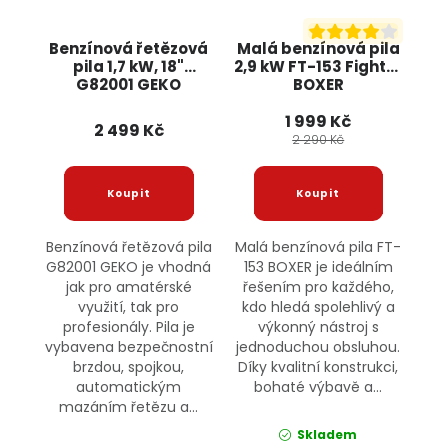
Benzínová řetězová
Malá benzínová pila
pila 1,7 kW, 18"
2,9 kW FT-153 Fighter
G82001 GEKO
BOXER
1 999 Kč
2 499 Kč
2 290 Kč
Benzínová řetězová pila
Malá benzínová pila FT-
G82001 GEKO je vhodná
153 BOXER je ideálním
jak pro amatérské
řešením pro každého,
využití, tak pro
kdo hledá spolehlivý a
profesionály. Pila je
výkonný nástroj s
vybavena bezpečnostní
jednoduchou obsluhou.
brzdou, spojkou,
Díky kvalitní konstrukci,
automatickým
bohaté výbavě a...
mazáním řetězu a...
Skladem