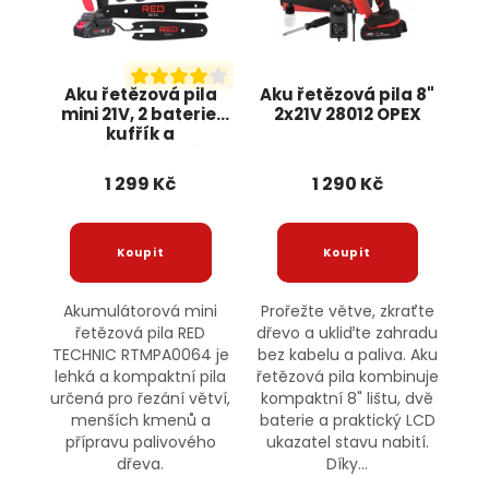
Aku řetězová pila
Aku řetězová pila 8"
mini 21V, 2 baterie,
2x21V 28012 OPEX
kufřík a
příslušenství
RTMPA0064 RED
1 299 Kč
1 290 Kč
TECHNIC
Akumulátorová mini
Prořežte větve, zkraťte
řetězová pila RED
dřevo a ukliďte zahradu
TECHNIC RTMPA0064 je
bez kabelu a paliva. Aku
lehká a kompaktní pila
řetězová pila kombinuje
určená pro řezání větví,
kompaktní 8" lištu, dvě
menších kmenů a
baterie a praktický LCD
přípravu palivového
ukazatel stavu nabití.
dřeva.
Díky...