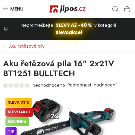
Přejít na obsah
Hled
N
SLEVY AŽ -40 %
Nepromeškejte
v kategorii
Slevoakce!
Slevoakce
Aku řetězové pily
Zahrada
Aku řetězová pila 16" 2x21V
BT1251 BULLTECH
Stavba a dům
Podrobnosti hodnocení
Neohodnoceno
Dílna
33 %
SLEVOAKCE
Domácnost
NOVINKA
TIP