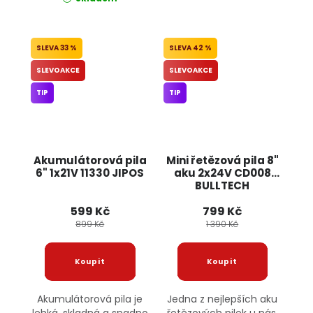
33 %
42 %
SLEVOAKCE
SLEVOAKCE
TIP
TIP
Akumulátorová pila
Mini řetězová pila 8"
6" 1x21V 11330 JIPOS
aku 2x24V CD008
BULLTECH
599 Kč
799 Kč
899 Kč
1 390 Kč
Akumulátorová pila je
Jedna z nejlepších aku