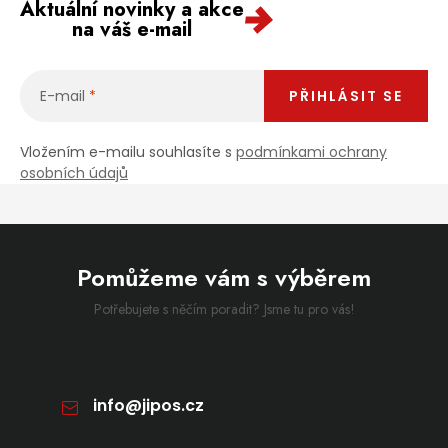
Aktuální novinky a akce
na váš e-mail
E-mail
PŘIHLÁSIT SE
Vložením e-mailu souhlasíte s
podmínkami ochrany
osobních údajů
Pomůžeme vám s výběrem
Potřebujete s něčím poradit? Jsme tu pro vás!
info
@
jipos.cz