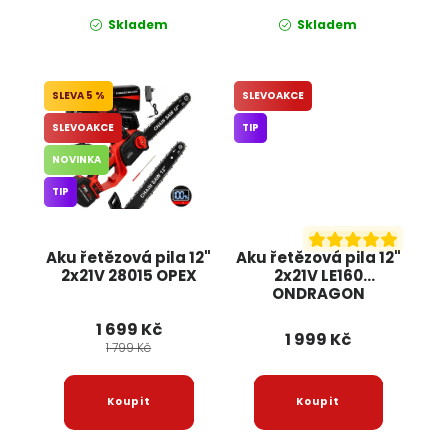
Skladem
Skladem
5 %
SLEVOAKCE
SLEVOAKCE
TIP
NOVINKA
TIP
Aku řetězová pila 12"
Aku řetězová pila 12"
2x21V 28015 OPEX
2x21V LE160
ONDRAGON
1 699 Kč
1 999 Kč
1 799 Kč