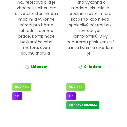
Aku řetězová pila je
Tato výkonná a
vhodnou volbou pro
moderní aku pila je
uživatele, kteří hledají
ideálním řešením pro
mobilní a výkonné
každého, kdo hledá
nářadí pro běžné
spolehlivý nástroj bez
zahradní i domácí
zbytečných
práce. Kombinace
kompromisů. Díky
bezkartáčového
bohatému příslušenství
motoru, dvou
a intuitivnímu ovládání
akumulátorů a...
je...
Skladem
Skladem
NOVINKA
NOVINKA
TIP
TIP
DOPRAVA ZDARMA