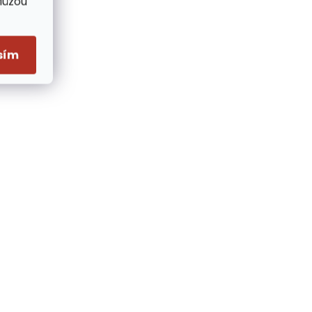
Můžou
sím