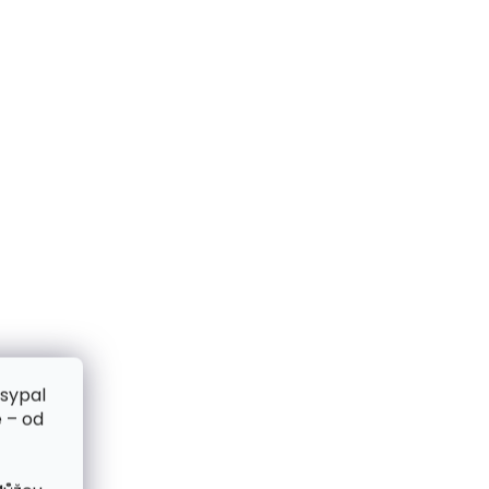
zsypal
 – od