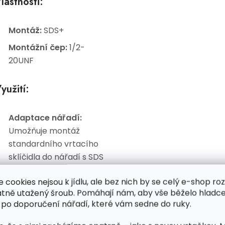
lastnosti:
Montáž:
SDS+
Montážní čep:
1/2-
20UNF
yužití:
Adaptace nářadí:
Umožňuje montáž
standardního vrtacího
sklíčidla do nářadí s SDS
Plus upínáním.
e cookies nejsou k jídlu, ale bez nich by se celý e-shop ro
Univerzálnost:
atně utažený šroub. Pomáhají nám, aby vše běželo hladce
Přizpůsobení různých
 po doporučení nářadí, které vám sedne do ruky.
typů vrtáků a vrtacích