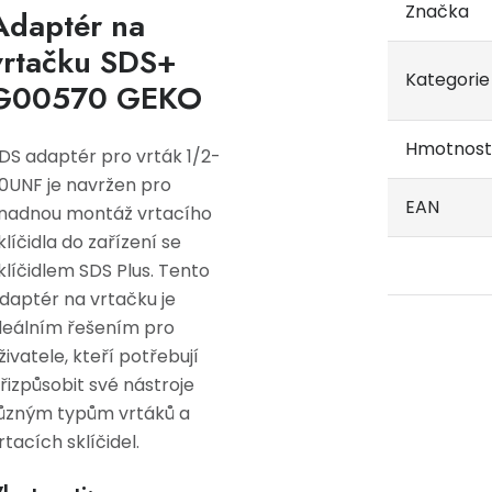
Značka
Adaptér na
vrtačku SDS+
Kategorie
G00570 GEKO
Hmotnost
DS adaptér pro vrták 1/2-
0UNF je navržen pro
EAN
nadnou montáž vrtacího
klíčidla do zařízení se
klíčidlem SDS Plus. Tento
daptér na vrtačku je
deálním řešením pro
živatele, kteří potřebují
řizpůsobit své nástroje
ůzným typům vrtáků a
rtacích sklíčidel.