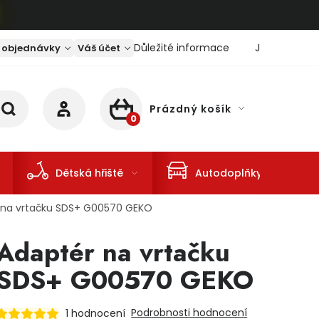
Důležité informace
Jaký je aktu
 objednávky
Váš účet
Prázdný košík
NÁKUPNÍ KOŠÍK
Dětská hřiště
Autodoplňky
 na vrtačku SDS+ G00570 GEKO
Adaptér na vrtačku
SDS+ G00570 GEKO
Podrobnosti hodnocení
1 hodnocení