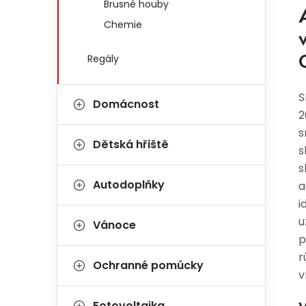
Brusné houby
Chemie
Regály
S
Domácnost
2
s
Dětská hřiště
s
s
Autodoplňky
a
i
u
Vánoce
p
r
Ochranné pomůcky
v
Fotovoltaika