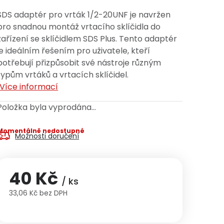
SDS adaptér pro vrták 1/2-20UNF je navržen
pro snadnou montáž vrtacího sklíčidla do
zařízení se sklíčidlem SDS Plus. Tento adaptér
je ideálním řešením pro uživatele, kteří
potřebují přizpůsobit své nástroje různým
typům vrtáků a vrtacích sklíčidel.
Více informací
Položka byla vyprodána…
Momentálně nedostupné
Možnosti doručení
40 Kč
/ ks
33,06 Kč bez DPH
Měrná cena: