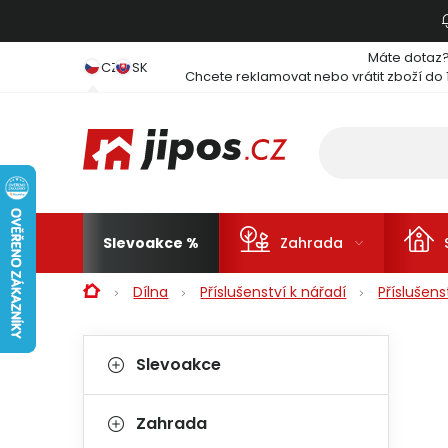
Přejít na obsah
Máte dotaz
CZ
SK
Chcete reklamovat nebo vrátit zboží do 
Slevoakce
Zahrada
Domů
Dílna
Příslušenství k nářadí
Příslušen
Postranní panel
Kategorie
Přeskočit kategorie
Slevoakce
Zahrada