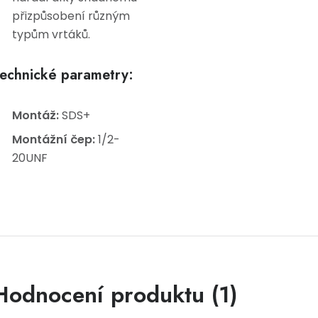
přizpůsobení různým
typům vrtáků.
echnické parametry:
Montáž:
SDS+
Montážní čep:
1/2-
20UNF
Výpis hodnocení
Hodnocení produktu (1)