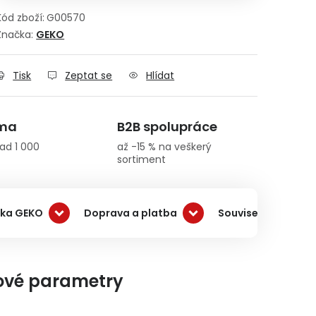
Kód zboží:
G00570
Značka:
GEKO
Tisk
Zeptat se
Hlídat
rma
B2B spolupráce
ad 1 000
až -15 % na veškerý
sortiment
ka GEKO
Doprava a platba
Související produk
ové parametry