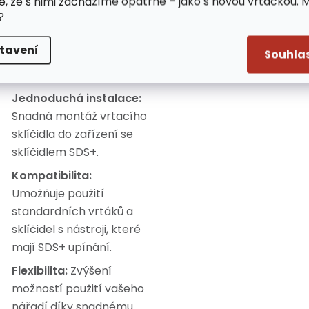
e, že s nimi zacházíme opatrně – jako s novou vrtačkou. 
sklíčidel pro široké
?
spektrum použití.
tavení
Souhla
ýhody:
Jednoduchá instalace:
Snadná montáž vrtacího
sklíčidla do zařízení se
sklíčidlem SDS+.
Kompatibilita:
Umožňuje použití
standardních vrtáků a
sklíčidel s nástroji, které
mají SDS+ upínání.
Flexibilita:
Zvýšení
možností použití vašeho
nářadí díky snadnému