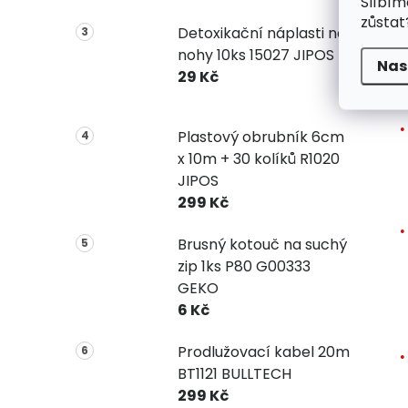
Slíbím
zůstat
Detoxikační náplasti na
nohy 10ks 15027 JIPOS
Nas
V
29 Kč
Plastový obrubník 6cm
x 10m + 30 kolíků R1020
JIPOS
299 Kč
Brusný kotouč na suchý
zip 1ks P80 G00333
GEKO
6 Kč
Prodlužovací kabel 20m
BT1121 BULLTECH
299 Kč