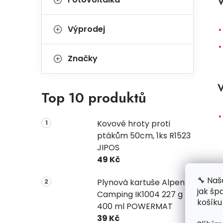
V
Výprodej
Značky
V
Top 10 produktů
Kovové hroty proti
ptákům 50cm, 1ks R1523
JIPOS
49 Kč
🔧 Naš
Plynová kartuše Alpen
jak šp
Camping IK1004 227 g
košíku
400 ml POWERMAT
39 Kč