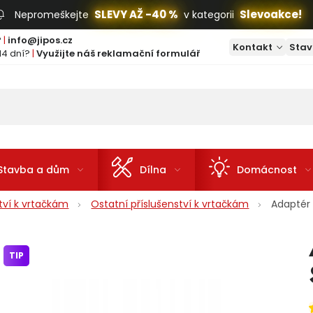
SLEVY AŽ -40 %
Slevoakce!
Nepromeškejte
v kategorii
?
|
info@jipos.cz
Kontakt
Stav
14 dní?
|
Využijte náš reklamační formulář
Stavba a dům
Dílna
Domácnost
ství k vrtačkám
Ostatní příslušenství k vrtačkám
Adaptér
TIP