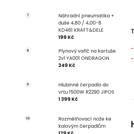
Náhradní pneumatika +
duše 4,80 / 4,00-8
KD461 KRAFT&DELE
T
199 Kč
Plynový vařič na kartuše
2v1 YA001 ONDRAGON
249 Kč
Hlubinné čerpadlo do
vrtu 1500W R2290 JIPOS
1 399 Kč
Rozmělňovací nože ke
kalovým čerpadlům
179 Kč