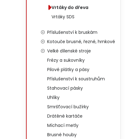
Vrtáky do dřeva
Vrtáky SDS
Příslušenství k bruskám
Kotouče brusné, řezné, hrnkové
Velké dílenské stroje
Frézy a sukovníky
Pilové plátky a pásy
Příslušenství k soustruhům
Stahovací pásky
Uhlíky
Smršťovací bužírky
Drátěné kartáče
Míchací metly
Brusné houby