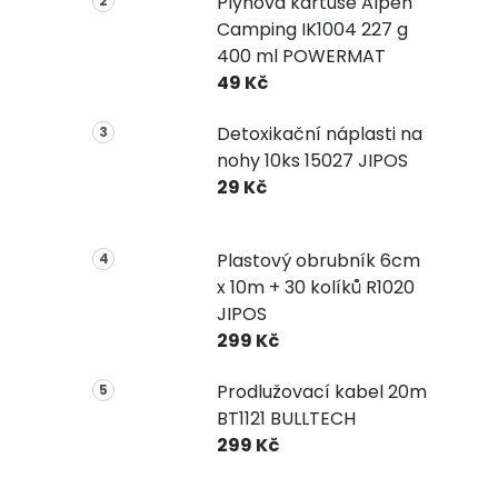
Plynová kartuše Alpen
Camping IK1004 227 g
400 ml POWERMAT
49 Kč
Detoxikační náplasti na
nohy 10ks 15027 JIPOS
29 Kč
Plastový obrubník 6cm
x 10m + 30 kolíků R1020
JIPOS
299 Kč
Prodlužovací kabel 20m
BT1121 BULLTECH
299 Kč