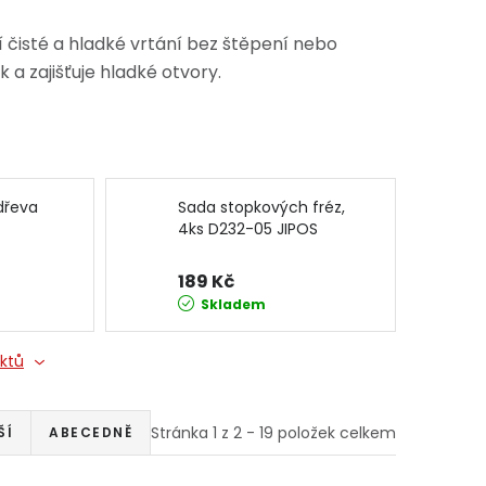
jí čisté a hladké vrtání bez štěpení nebo
 a zajišťuje hladké otvory.
dřeva
Sada stopkových fréz,
4ks D232-05 JIPOS
189 Kč
Skladem
uktů
Stránka
1
z
2
-
19
položek celkem
ŠÍ
ABECEDNĚ