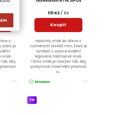
Můžou
JIPOS
14x460mm 4714 JIPOS
/ ks
110 Kč
sím
řeva o
Hadovitý vrták do dřeva o
 který je
rozměrech 14x460 mm, který je
alitní
vyroben z vysoce kvalitní
 oceli.
legované nástrojové oceli.
 tak, aby
Tento vrták je navržen tak, aby
 přesnost
poskytoval maximální přesnost
a...
Skladem
4713
4714
TIP