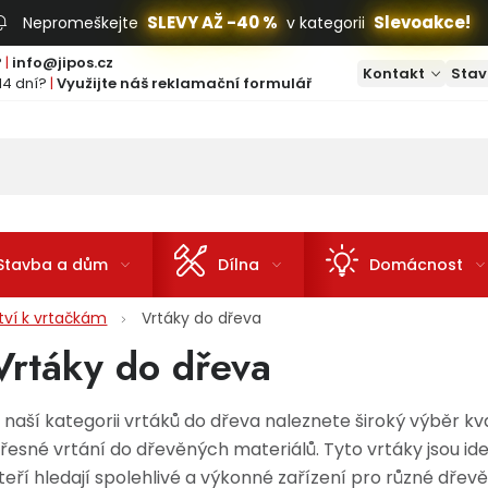
SLEVY AŽ -40 %
Slevoakce!
Nepromeškejte
v kategorii
?
|
info@jipos.cz
Kontakt
Stav
14 dní?
|
Využijte náš reklamační formulář
Stavba a dům
Dílna
Domácnost
ství k vrtačkám
Vrtáky do dřeva
Vrtáky do dřeva
 naší kategorii vrtáků do dřeva naleznete široký výběr kv
řesné vrtání do dřevěných materiálů. Tyto vrtáky jsou ide
teří hledají spolehlivé a výkonné zařízení pro různé dřevě