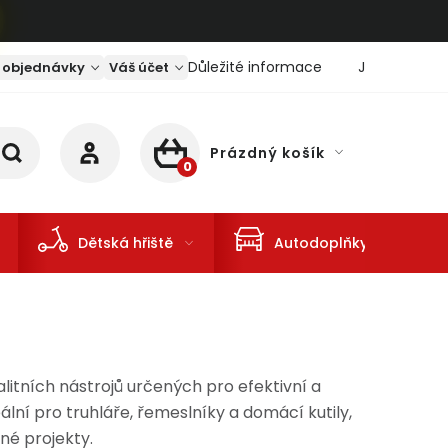
Důležité informace
Jaký je aktu
 objednávky
Váš účet
Prázdný košík
NÁKUPNÍ KOŠÍK
Dětská hřiště
Autodoplňky
alitních nástrojů určených pro efektivní a
ální pro truhláře, řemeslníky a domácí kutily,
né projekty.