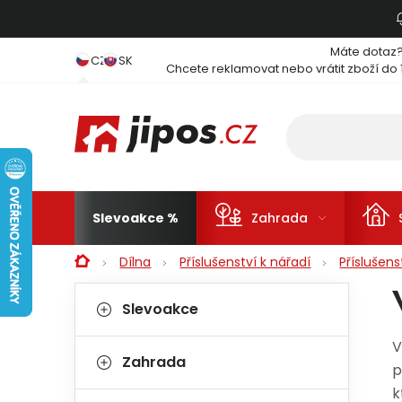
Přejít na obsah
Máte dotaz
CZ
SK
Chcete reklamovat nebo vrátit zboží do 
Slevoakce
Zahrada
Domů
Dílna
Příslušenství k nářadí
Příslušen
Postranní panel
Kategorie
Přeskočit kategorie
Slevoakce
V
Zahrada
p
k