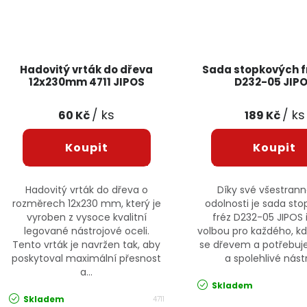
Hadovitý vrták do dřeva
Sada stopkových fr
12x230mm 4711 JIPOS
D232-05 JIP
/ ks
/ ks
60 Kč
189 Kč
Hadovitý vrták do dřeva o
Díky své všestrann
rozměrech 12x230 mm, který je
odolnosti je sada st
vyroben z vysoce kvalitní
fréz D232-05 JIPOS 
legované nástrojové oceli.
volbou pro každého, k
Tento vrták je navržen tak, aby
se dřevem a potřebuje
poskytoval maximální přesnost
a spolehlivé nástr
a...
Skladem
Skladem
4711