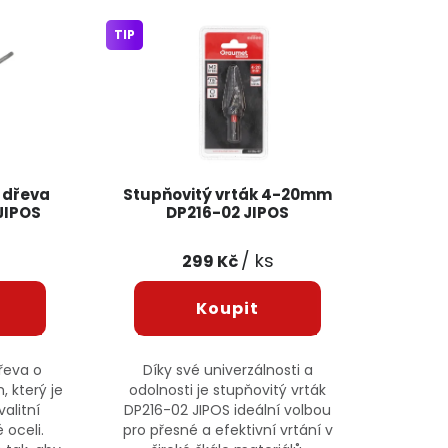
TIP
 dřeva
Stupňovitý vrták 4-20mm
JIPOS
DP216-02 JIPOS
/ ks
299 Kč
řeva o
Díky své univerzálnosti a
 který je
odolnosti je stupňovitý vrták
alitní
DP216-02 JIPOS ideální volbou
 oceli.
pro přesné a efektivní vrtání v