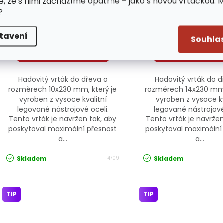
e, že s nimi zacházíme opatrně – jako s novou vrtačkou. 
10x230mm 4709 JIPOS
14x230mm 4713 
?
/ ks
/ ks
52 Kč
70 Kč
tavení
Souhla
Hadovitý vrták do dřeva o
Hadovitý vrták do d
rozměrech 10x230 mm, který je
rozměrech 14x230 mm,
vyroben z vysoce kvalitní
vyroben z vysoce kv
legované nástrojové oceli.
legované nástrojové
Tento vrták je navržen tak, aby
Tento vrták je navržen
poskytoval maximální přesnost
poskytoval maximální
a...
a...
Skladem
Skladem
4709
TIP
TIP