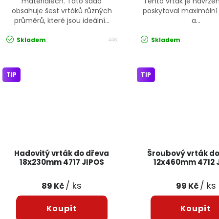
materiálech. Tato sada
Tento vrták je navržen
obsahuje šest vrtáků různých
poskytoval maximální
průměrů, které jsou ideální...
a...
Skladem
Skladem
446
TIP
TIP
Hadovitý vrták do dřeva
Šroubový vrták d
18x230mm 4717 JIPOS
12x460mm 4712 
/ ks
/ ks
89 Kč
99 Kč