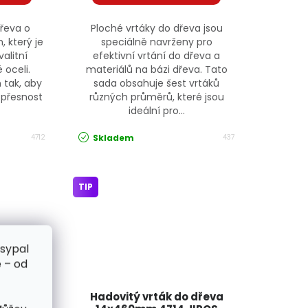
dřeva o
Ploché vrtáky do dřeva jsou
 který je
speciálně navrženy pro
alitní
efektivní vrtání do dřeva a
 oceli.
materiálů na bázi dřeva. Tato
 tak, aby
sada obsahuje šest vrtáků
 přesnost
různých průměrů, které jsou
ideální pro...
Skladem
4712
437
TIP
zsypal
 – od
 dřeva
Hadovitý vrták do dřeva