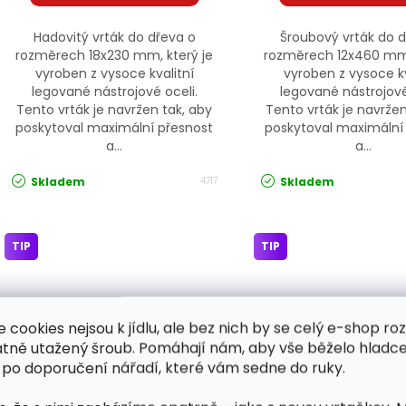
Hadovitý vrták do dřeva o
Šroubový vrták do 
rozměrech 18x230 mm, který je
rozměrech 12x460 mm,
vyroben z vysoce kvalitní
vyroben z vysoce kv
legované nástrojové oceli.
legované nástrojové
Tento vrták je navržen tak, aby
Tento vrták je navržen
poskytoval maximální přesnost
poskytoval maximální
a...
a...
Skladem
Skladem
4717
TIP
TIP
e cookies nejsou k jídlu, ale bez nich by se celý e-shop ro
atně utažený šroub. Pomáhají nám, aby vše běželo hladce
 po doporučení nářadí, které vám sedne do ruky.
Hadovitý vrták do dřeva
Hadovitý vrták do