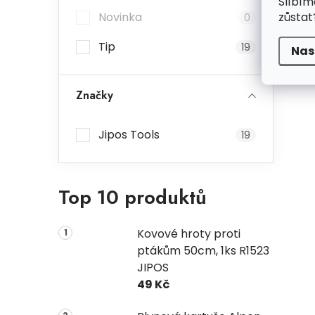
Slíbím
zůstat
Novinka
0
Tip
19
Nas
Značky
Jipos Tools
19
Top 10 produktů
Kovové hroty proti
ptákům 50cm, 1ks R1523
JIPOS
49 Kč