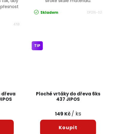
 tak, aby
široké škále materiálů.
 přesnost
Skladem
DP216-02
4718
TIP
o dřeva
Ploché vrtáky do dřeva 6ks
JIPOS
437 JIPOS
/ ks
149 Kč