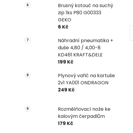
Brusný kotouč na suchý
zip 1ks P80 G00333
GEKO
6 Kč
Náhradní pneumatika +
duše 4,80 / 4,00-8
KD461 KRAFT&DELE
199 Kč
Plynový vařič na kartuše
2v1 YA001 ONDRAGON
249 Kč
Rozmělňovací nože ke
kalovým čerpadlům
179 Kč