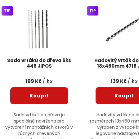
Výpis produktů
TIP
TIP
Sada vrtáků do dřeva 6ks
Hadovitý vrták do
446 JIPOS
18x460mm 4718 
/ ks
/ ks
199 Kč
139 Kč
Sada vrtáků do dřeva je
Hadovitý vrták do d
speciálně navržena pro
rozměrech 18x460 mm,
vytváření montážních otvorů v
vyroben z vysoce kv
různých dřevěných
legované nástrojové