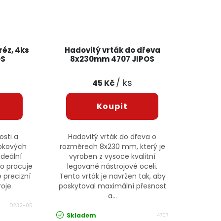
éz, 4ks
Hadovitý vrták do dřeva
OS
8x230mm 4707 JIPOS
/ ks
45 Kč
osti a
Hadovitý vrták do dřeva o
opkových
rozměrech 8x230 mm, který je
ideální
vyroben z vysoce kvalitní
do pracuje
legované nástrojové oceli.
 precizní
Tento vrták je navržen tak, aby
oje.
poskytoval maximální přesnost
a...
D232-05
Skladem
4707