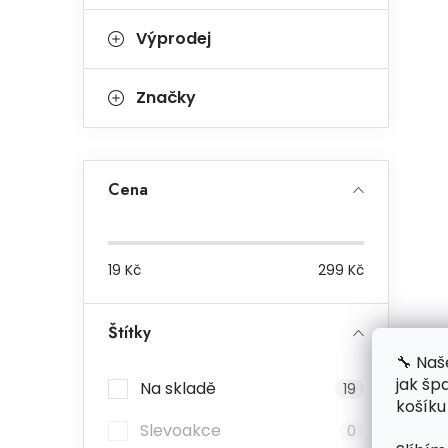
Výprodej
Značky
Cena
19
Kč
299
Kč
Štítky
🔧 Naš
jak šp
Na skladě
19
košíku
Slevoakce
0