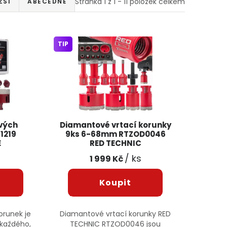
Stránka
1
z
1
-
11
položek celkem
ŽŠÍ
ABECEDNĚ
TIP
vých
Diamantové vrtací korunky
1219
9ks 6-68mm RTZOD0046
E
RED TECHNIC
/ ks
1 999 Kč
runek je
Diamantové vrtací korunky RED
 každého,
TECHNIC RTZOD0046 jsou