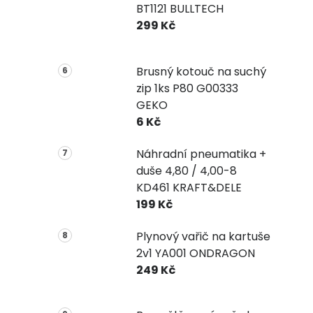
BT1121 BULLTECH
299 Kč
Brusný kotouč na suchý
zip 1ks P80 G00333
GEKO
6 Kč
Náhradní pneumatika +
duše 4,80 / 4,00-8
KD461 KRAFT&DELE
199 Kč
Plynový vařič na kartuše
2v1 YA001 ONDRAGON
249 Kč