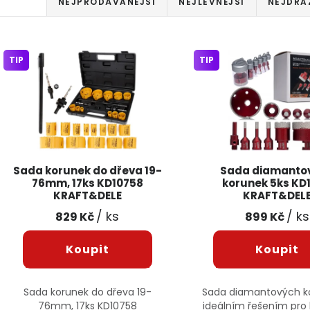
Řazení produktů
NEJPRODÁVANĚJŠÍ
NEJLEVNĚJŠÍ
NEJDRA
Výpis produktů
TIP
TIP
Sada korunek do dřeva 19-
Sada diamanto
76mm, 17ks KD10758
korunek 5ks KD1
KRAFT&DELE
KRAFT&DEL
/ ks
/ ks
829 Kč
899 Kč
Sada korunek do dřeva 19-
Sada diamantových ko
76mm, 17ks KD10758
ideálním řešením pro