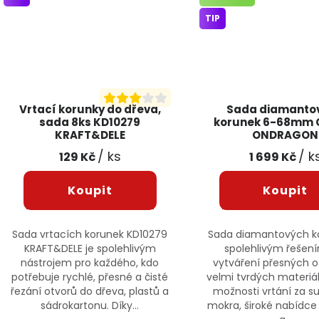
TIP
Vrtací korunky do dřeva,
Sada diamanto
sada 8ks KD10279
korunek 6-68mm 
KRAFT&DELE
ONDRAGON
/ ks
/ k
129 Kč
1 699 Kč
Sada vrtacích korunek KD10279
Sada diamantových ko
KRAFT&DELE je spolehlivým
spolehlivým řešen
nástrojem pro každého, kdo
vytváření přesných ot
potřebuje rychlé, přesné a čisté
velmi tvrdých materiál
řezání otvorů do dřeva, plastů a
možnosti vrtání za su
sádrokartonu. Díky...
mokra, široké nabídc