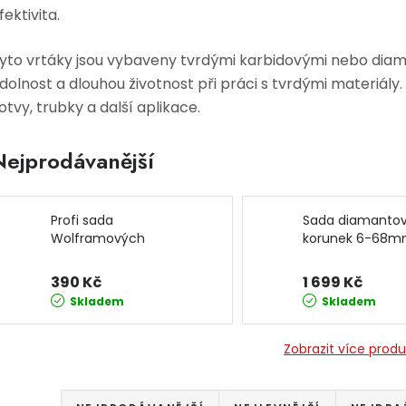
fektivita.
yto vrtáky jsou vybaveny tvrdými karbidovými nebo diama
dolnost a dlouhou životnost při práci s tvrdými materiál
otvy, trubky a další aplikace.
Nejprodávanější
Profi sada
Sada diamanto
Wolframových
korunek 6-68
vrtacích korunek do
OD9218 ONDRA
betonu 22-73mm
390 Kč
1 699 Kč
KD10285 KRAFT&DELE
Skladem
Skladem
Zobrazit více prod