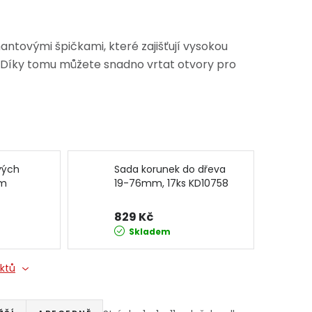
ntovými špičkami, které zajišťují vysokou
y. Díky tomu můžete snadno vrtat otvory pro
vých
Sada korunek do dřeva
mm
19-76mm, 17ks KD10758
GON
KRAFT&DELE
829 Kč
Skladem
uktů