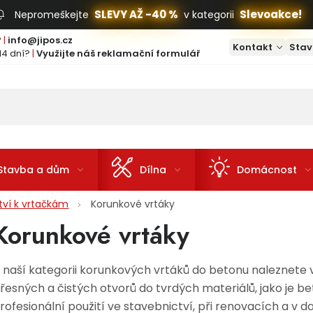
SLEVY AŽ -40 %
Slevoakce!
Nepromeškejte
v kategorii
?
|
info@jipos.cz
Kontakt
Stav
14 dní?
|
Využijte náš reklamační formulář
Stavba a dům
Dílna
Domácnost
ství k vrtačkám
Korunkové vrtáky
Korunkové vrtáky
 naší kategorii korunkových vrtáků do betonu naleznete v
řesných a čistých otvorů do tvrdých materiálů, jako je beto
rofesionální použití ve stavebnictví, při renovacích a v da