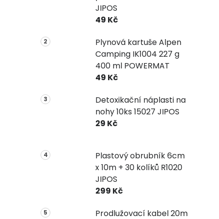
JIPOS
49 Kč
Plynová kartuše Alpen
Camping IK1004 227 g
400 ml POWERMAT
49 Kč
Detoxikační náplasti na
nohy 10ks 15027 JIPOS
29 Kč
Plastový obrubník 6cm
x 10m + 30 kolíků R1020
JIPOS
299 Kč
Prodlužovací kabel 20m