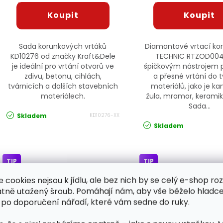
Sada korunkových vrtáků
Diamantové vrtací ko
KD10276 od značky Kraft&Dele
TECHNIC RTZOD004
je ideální pro vrtání otvorů ve
špičkovým nástrojem p
zdivu, betonu, cihlách,
a přesné vrtání do 
tvárnicích a dalších stavebních
materiálů, jako je k
materiálech.
žula, mramor, keramika
Sada...
Skladem
KD10276-XX
Skladem
TIP
TIP
e cookies nejsou k jídlu, ale bez nich by se celý e-shop ro
atně utažený šroub. Pomáhají nám, aby vše běželo hladce
 po doporučení nářadí, které vám sedne do ruky.