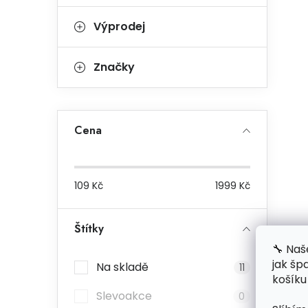
Výprodej
Značky
Cena
109
Kč
1999
Kč
Štítky
🔧 Naš
jak šp
Na skladě
11
košíku
Slevoakce
0