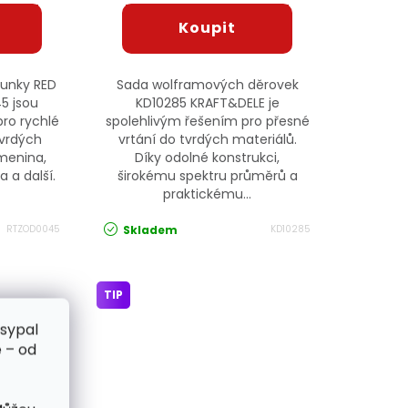
runky RED
Sada wolframových děrovek
5 jsou
KD10285 KRAFT&DELE je
ro rychlé
spolehlivým řešením pro přesné
tvrdých
vrtání do tvrdých materiálů.
amenina,
Díky odolné konstrukci,
 a další.
širokému spektru průměrů a
praktickému...
Skladem
RTZOD0045
KD10285
TIP
zsypal
 – od