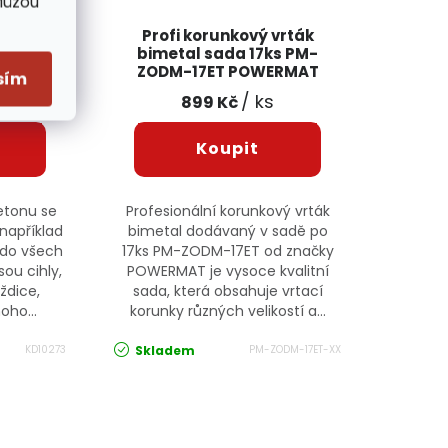
Můžou
o betonu
Profi korunkový vrták
10273
bimetal sada 17ks PM-
E
ZODM-17ET POWERMAT
sím
/ ks
899 Kč
etonu se
Profesionální korunkový vrták
 například
bimetal dodávaný v sadě po
 do všech
17ks PM-ZODM-17ET od značky
sou cihly,
POWERMAT je vysoce kvalitní
aždice,
sada, která obsahuje vrtací
oho...
korunky různých velikostí a...
Skladem
KD10273
PM-ZODM-17ET-XX