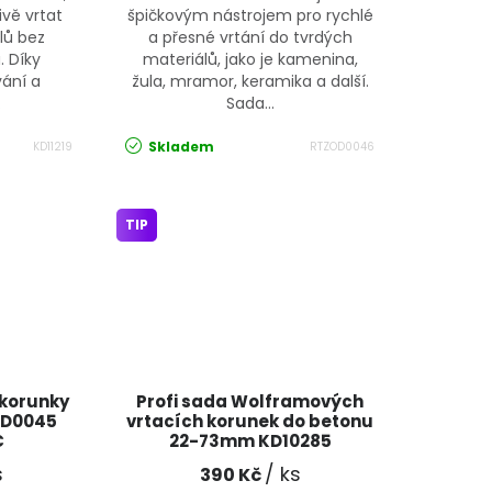
ivě vrtat
špičkovým nástrojem pro rychlé
lů bez
a přesné vrtání do tvrdých
. Díky
materiálů, jako je kamenina,
vání a
žula, mramor, keramika a další.
.
Sada...
Skladem
KD11219
RTZOD0046
TIP
 korunky
Profi sada Wolframových
OD0045
vrtacích korunek do betonu
C
22-73mm KD10285
KRAFT&DELE
s
/ ks
390 Kč