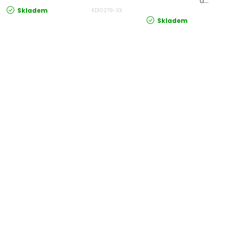
a...
Skladem
KD10279-XX
Skladem
Ovládací prvky výpisu