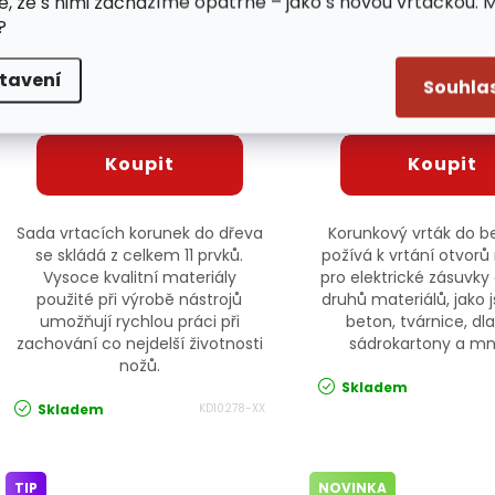
e, že s nimi zacházíme opatrně – jako s novou vrtačkou. 
?
Vrtací korunky do dřeva,
Korunkový vrták d
sada 11ks KD10278
SDS+ 100mm KD
tavení
KRAFT&DELE
KRAFT&DEL
Souhla
/ ks
/ ks
109 Kč
367 Kč
Sada vrtacích korunek do dřeva
Korunkový vrták do b
se skládá z celkem 11 prvků.
požívá k vrtání otvorů
Vysoce kvalitní materiály
pro elektrické zásuvky
použité při výrobě nástrojů
druhů materiálů, jako j
umožňují rychlou práci při
beton, tvárnice, dl
zachování co nejdelší životnosti
sádrokartony a mn
nožů.
Skladem
Skladem
KD10278-XX
TIP
NOVINKA