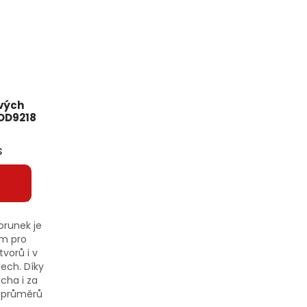
vých
OD9218
s
runek je
ím pro
vorů i v
ech. Díky
cha i za
e průměrů