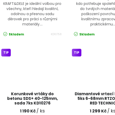
KRAFT&DELE je ideální volbou pro
kdo potřebuje spolehl
všechny, kteří hledají kvalitní,
do tvrdých materiá
odolnou a přesnou sadu
poškození povrchu
děrovek pro práci s různými
kvalitnímu zpraco
materiály....
praktickému..
Skladem
Skladem
KD10758
TIP
TIP
Korunkové vrtáky do
Diamantové vrtací
betonu SDS+ 40-125mm,
5ks 6-68mm RTZ
sada 7ks KD10276
RED TECHNI
KRAFT&DELE
/ ks
/ k
1 190 Kč
1 299 Kč