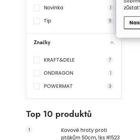
Slíbím
zůstat
Novinka
1
Tip
11
Nas
Značky
KRAFT&DELE
7
ONDRAGON
1
POWERMAT
3
Top 10 produktů
Kovové hroty proti
ptákům 50cm, 1ks R1523