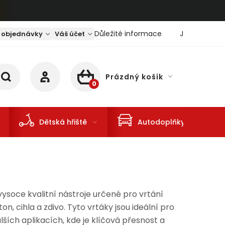
Důležité informace
Jaký je aktu
 objednávky
Váš účet
Prázdný košík
NÁKUPNÍ KOŠÍK
Dětská hřiště
Autodoplňky
ysoce kvalitní nástroje určené pro vrtání
n, cihla a zdivo. Tyto vrtáky jsou ideální pro
lších aplikacích, kde je klíčová přesnost a