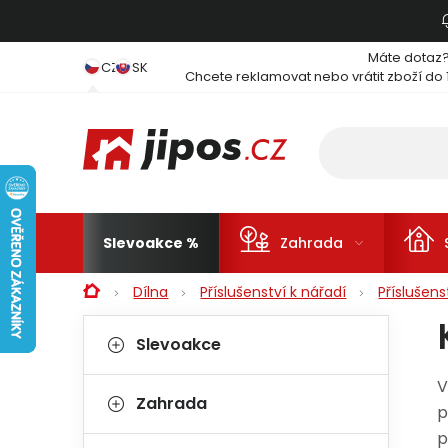
Přejít na obsah
Máte dotaz
CZ
SK
Chcete reklamovat nebo vrátit zboží do 
Slevoakce
Zahrada
Domů
Dílna
Příslušenství k nářadí
Příslušen
Postranní panel
Kategorie
Přeskočit kategorie
Slevoakce
V
Zahrada
p
p