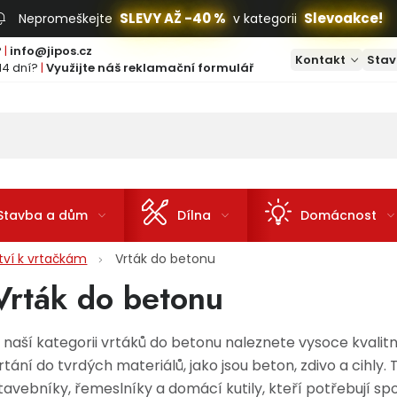
SLEVY AŽ -40 %
Slevoakce!
Nepromeškejte
v kategorii
?
|
info@jipos.cz
Kontakt
Stav
14 dní?
|
Využijte náš reklamační formulář
Stavba a dům
Dílna
Domácnost
ství k vrtačkám
Vrták do betonu
Vrták do betonu
 naší kategorii vrtáků do betonu naleznete vysoce kvalitn
rtání do tvrdých materiálů, jako jsou beton, zdivo a cihly. 
tavebníky, řemeslníky a domácí kutily, kteří potřebují spo