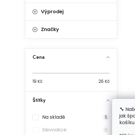
Výprodej
Značky
Cena
19
Kč
26
Kč
Štítky
🔧 Naš
jak šp
Na skladě
5
košíku
Slevoakce
0