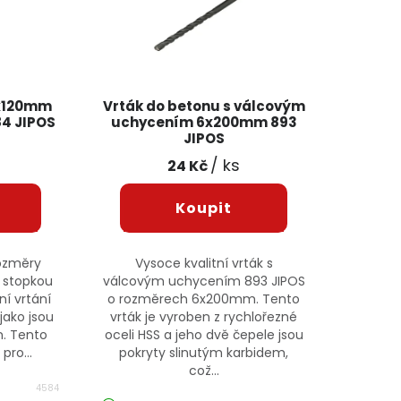
8x120mm
Vrták do betonu s válcovým
84 JIPOS
uchycením 6x200mm 893
JIPOS
/ ks
24 Kč
rozměry
Vysoce kvalitní vrták s
 stopkou
válcovým uchycením 893 JIPOS
ní vrtání
o rozměrech 6x200mm. Tento
jako jsou
vrták je vyroben z rychlořezné
n. Tento
oceli HSS a jeho dvě čepele jsou
pro...
pokryty slinutým karbidem,
což...
4584