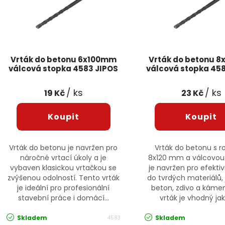
Vrták do betonu 6x100mm
Vrták do betonu 
válcová stopka 4583 JIPOS
válcová stopka 45
/ ks
/ ks
19 Kč
23 Kč
Vrták do betonu je navržen pro
Vrták do betonu s 
náročné vrtací úkoly a je
8x120 mm a válcovou
vybaven klasickou vrtačkou se
je navržen pro efektiv
zvýšenou odolností. Tento vrták
do tvrdých materiálů, 
je ideální pro profesionální
beton, zdivo a káme
stavební práce i domácí...
vrták je vhodný jak 
Skladem
Skladem
4583