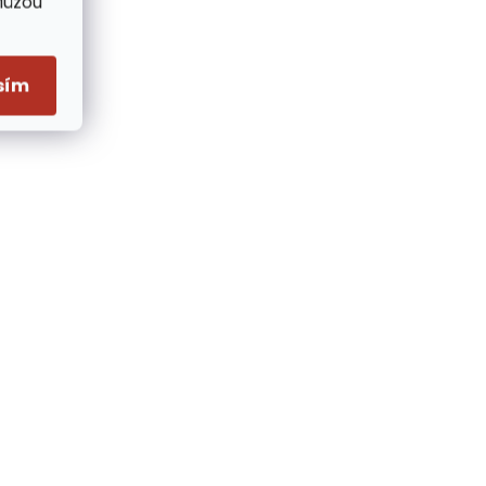
Můžou
sím