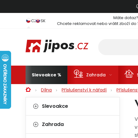
Přejít na obsah
Máte dotaz
CZ
SK
Chcete reklamovat nebo vrátit zboží do 
Slevoakce
Zahrada
Domů
Dílna
Příslušenství k nářadí
Příslušen
Postranní panel
Kategorie
Přeskočit kategorie
Slevoakce
V
Zahrada
v
s