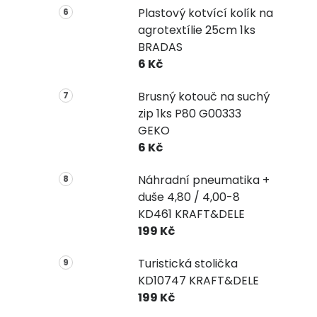
Plastový kotvící kolík na
agrotextílie 25cm 1ks
BRADAS
6 Kč
Brusný kotouč na suchý
zip 1ks P80 G00333
GEKO
6 Kč
Náhradní pneumatika +
duše 4,80 / 4,00-8
KD461 KRAFT&DELE
199 Kč
Turistická stolička
KD10747 KRAFT&DELE
199 Kč