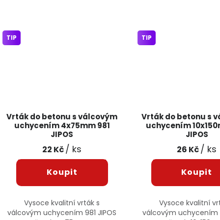
TIP
TIP
Vrták do betonu s válcovým
Vrták do betonu s 
uchycením 4x75mm 981
uchycením 10x15
JIPOS
JIPOS
/ ks
/ ks
22 Kč
26 Kč
Vysoce kvalitní vrták s
Vysoce kvalitní vr
válcovým uchycením 981 JIPOS
válcovým uchycením 