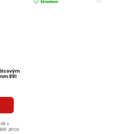
Skladem
893
válcovým
0mm 891
ták s
891 JIPOS