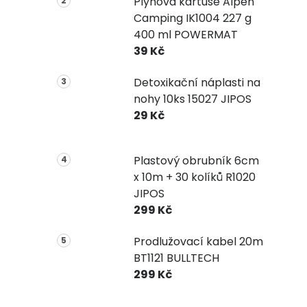
Plynová kartuše Alpen
Camping IK1004 227 g
400 ml POWERMAT
39 Kč
Detoxikační náplasti na
nohy 10ks 15027 JIPOS
29 Kč
Plastový obrubník 6cm
x 10m + 30 kolíků R1020
JIPOS
299 Kč
Prodlužovací kabel 20m
BT1121 BULLTECH
299 Kč