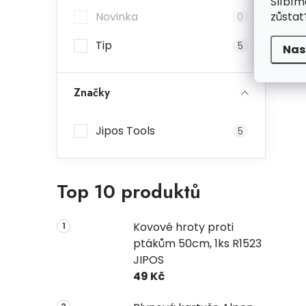
Slíbím
zůstat
Novinka
0
Tip
5
Nas
Značky
Jipos Tools
5
Top 10 produktů
Kovové hroty proti
ptákům 50cm, 1ks R1523
JIPOS
49 Kč