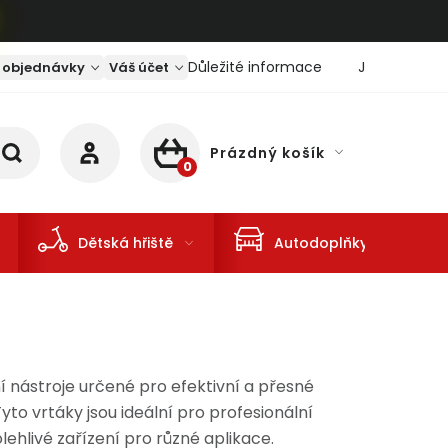
Důležité informace
Jaký je aktu
 objednávky
Váš účet
Prázdný košík
NÁKUPNÍ KOŠÍK
Dětská hřiště
Autodoplňky
í nástroje určené pro efektivní a přesné
Tyto vrtáky jsou ideální pro profesionální
lehlivé zařízení pro různé aplikace.