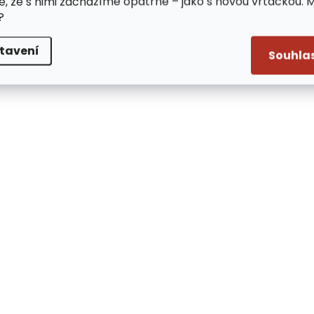
e, že s nimi zacházíme opatrně – jako s novou vrtačkou. 
?
tavení
Souhla