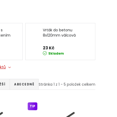
 s
Vrták do betonu
cením
8x120mm válcová
IPOS
stopka 4584 JIPOS
23 Kč
Skladem
uktů
Stránka
1
z
1
-
5
položek celkem
ŽŠÍ
ABECEDNĚ
TIP