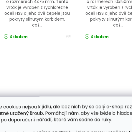
o rozměrech 4x75 mm. Tento
o rozměrech 10x150m
vrták je vyroben z rychlořezné
vrták je vyroben z ry
oceli HSS a jeho dvě čepele jsou
oceli HSS a jeho dvě č
pokryty slinutým karbidem,
pokryty slinutým ka
což...
což...
Skladem
Skladem
981
Ovládací prvky výpisu
e cookies nejsou k jídlu, ale bez nich by se celý e-shop ro
atně utažený šroub. Pomáhají nám, aby vše běželo hladce
 po doporučení nářadí, které vám sedne do ruky.