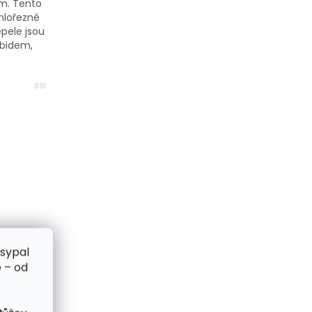
m. Tento
chlořezné
epele jsou
rbidem,
891
zsypal
 – od