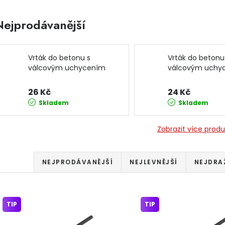
Nejprodávanější
Vrták do betonu s
Vrták do betonu
válcovým uchycením
válcovým uchy
10x150mm 891 JIPOS
6x200mm 893 J
26 Kč
24 Kč
Skladem
Skladem
Zobrazit více prod
Řazení produktů
NEJPRODÁVANĚJŠÍ
NEJLEVNĚJŠÍ
NEJDRA
Výpis produktů
TIP
TIP