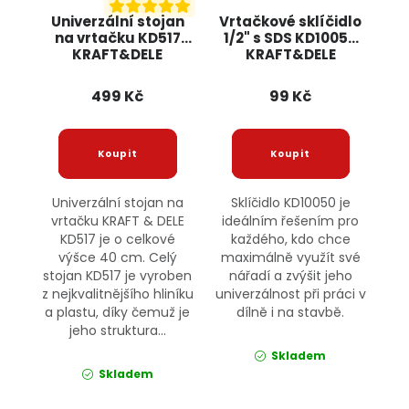
Univerzální stojan
Vrtačkové sklíčidlo
na vrtačku KD517
1/2" s SDS KD10050
KRAFT&DELE
KRAFT&DELE
499 Kč
99 Kč
Univerzální stojan na
Sklíčidlo KD10050 je
vrtačku KRAFT & DELE
ideálním řešením pro
KD517 je o celkové
každého, kdo chce
výšce 40 cm. Celý
maximálně využít své
stojan KD517 je vyroben
nářadí a zvýšit jeho
z nejkvalitnějšího hliníku
univerzálnost při práci v
a plastu, díky čemuž je
dílně i na stavbě.
jeho struktura...
Skladem
Skladem