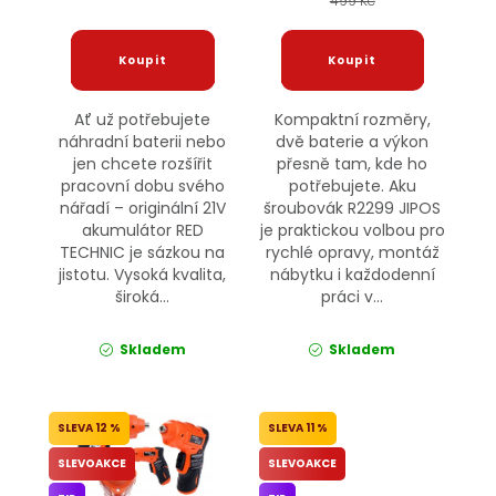
499 Kč
Ať už potřebujete
Kompaktní rozměry,
náhradní baterii nebo
dvě baterie a výkon
jen chcete rozšířit
přesně tam, kde ho
pracovní dobu svého
potřebujete. Aku
nářadí – originální 21V
šroubovák R2299 JIPOS
akumulátor RED
je praktickou volbou pro
TECHNIC je sázkou na
rychlé opravy, montáž
jistotu. Vysoká kvalita,
nábytku i každodenní
široká...
práci v...
Skladem
Skladem
12 %
11 %
SLEVOAKCE
SLEVOAKCE