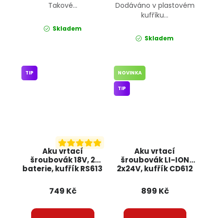
Takové...
Dodáváno v plastovém
kufříku...
Skladem
Skladem
TIP
NOVINKA
TIP
Aku vrtací
Aku vrtací
šroubovák 18V, 2
šroubovák LI-ION
baterie, kufřík RS613
2x24V, kufřík CD612
ONDRAGON
BULLTECH
749 Kč
899 Kč