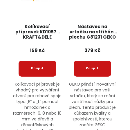
Kolíkovací
Nástavec na
přípravek KD10570
vrtačku na stříhání
KRAFT&DELE
plechu G81231 GEKO
159 Kč
379 Kč
Kolíkovací přípravek je
GEKO přináší inovativní
vhodný pro vytváření
nástavec pro vaši
otvorů pro rohové spoje
vrtačku, který se mění
typu „E“ a „L“ pomocí
ve střihací nůžky pro
hmoždinek o
plech. Tento produkt je
rozměrech 6, 8 nebo 10
důkazem kvality a
mm ve dřevě a
spolehlivosti, kterou
dřevotřískových
značka GEKO