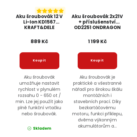
Aku šroubovák 12 V
Aku šroubovák 2x21V
Li-Ion KD1567
+ příslušenství
KRAFT&DELE
OD2251 ONDRAGON
889 Kč
1 199 Kč
Aku šroubovák
Aku šroubovák je
umožňuje nastavit
praktické a všestranné
rychlost v plynulém
nářadí pro širokou škálu
rozsahu 0 - 650 ot /
montážních i
min. Lze jej použít jako
stavebních prací. Díky
plně funkční vrtačku
bezkartáčovému
nebo šroubovák.
motoru, funkci příklepu,
dvěma výkonným
akumulátorům a...
Skladem