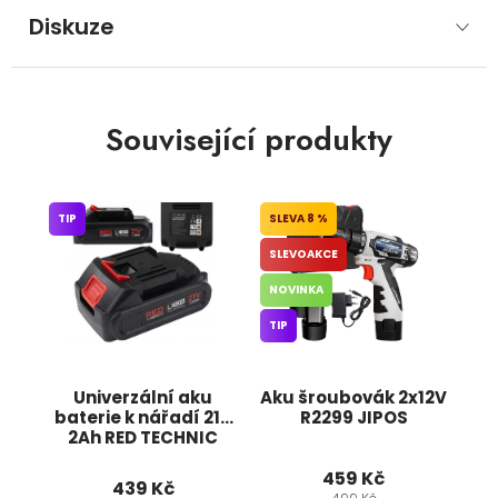
Diskuze
Související produkty
TIP
8 %
SLEVOAKCE
NOVINKA
TIP
Univerzální aku
Aku šroubovák 2x12V
baterie k nářadí 21V
R2299 JIPOS
2Ah RED TECHNIC
459 Kč
439 Kč