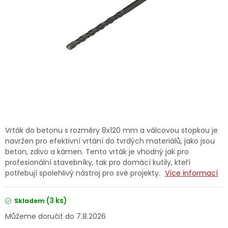
Dětská hřiště
Autodoplňky
Vánoce
Ochranné pomůcky
Fotovoltaika
Vrták do betonu s rozměry 8x120 mm a válcovou stopkou je
navržen pro efektivní vrtání do tvrdých materiálů, jako jsou
Výprodej
beton, zdivo a kámen. Tento vrták je vhodný jak pro
profesionální stavebníky, tak pro domácí kutily, kteří
potřebují spolehlivý nástroj pro své projekty.
Více informací
Značky
(3 ks)
Skladem
7.8.2026