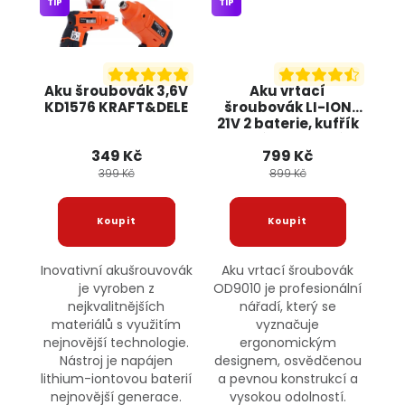
TIP
TIP
Aku šroubovák 3,6V
Aku vrtací
KD1576 KRAFT&DELE
šroubovák LI-ION
21V 2 baterie, kufřík
+ příslušenství
349 Kč
799 Kč
OD9010 ONDRAGON
399 Kč
899 Kč
Inovativní akušrouvovák
Aku vrtací šroubovák
je vyroben z
OD9010 je profesionální
nejkvalitnějších
nářadí, který se
materiálů s využitím
vyznačuje
nejnovější technologie.
ergonomickým
Nástroj je napájen
designem, osvědčenou
lithium-iontovou baterií
a pevnou konstrukcí a
nejnovější generace.
vysokou odolností.