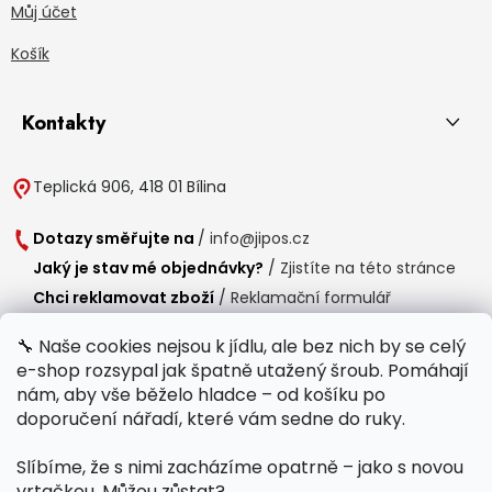
Můj účet
Košík
Kontakty
Teplická 906, 418 01 Bílina
Dotazy směřujte na
/
info@jipos.cz
Jaký je stav mé objednávky?
/
Zjistíte na této stránce
Chci reklamovat zboží
/
Reklamační formulář
Chci vrátit zboží do 14 dní
/
Formulář pro vrácení zboží
🔧 Naše cookies nejsou k jídlu, ale bez nich by se celý
e-shop rozsypal jak špatně utažený šroub. Pomáhají
Provozní doba
nám, aby vše běželo hladce – od košíku po
Po-Čt /
8:00 - 15:00
doporučení nářadí, které vám sedne do ruky.
Pá /
7:30 - 14:30
Slíbíme, že s nimi zacházíme opatrně – jako s novou
Polední přestávka /
11:00 - 11:30
vrtačkou. Můžou zůstat?