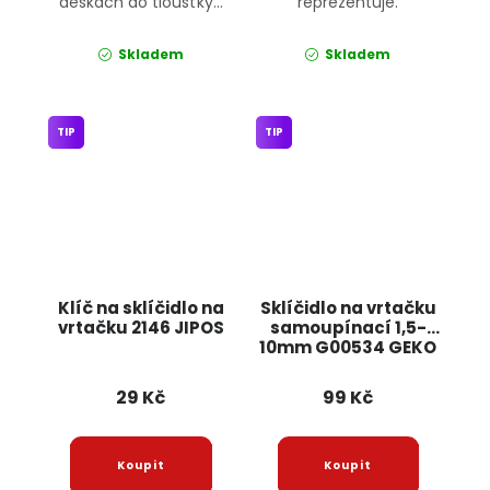
deskách do tloušťky...
reprezentuje.
Skladem
Skladem
TIP
TIP
Klíč na sklíčidlo na
Sklíčidlo na vrtačku
vrtačku 2146 JIPOS
samoupínací 1,5-
10mm G00534 GEKO
29 Kč
99 Kč