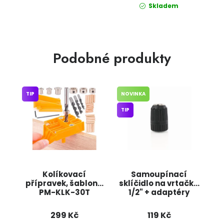
Skladem
Podobné produkty
TIP
NOVINKA
TIP
Kolíkovací
Samoupínací
přípravek, šablona
sklíčidlo na vrtačku
PM-KLK-30T
1/2" + adaptéry
POWERMAT
KD10052 KRAFT&DELE
299 Kč
119 Kč