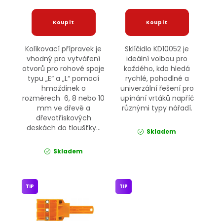
Kolíkovací přípravek je
Sklíčidlo KD10052 je
vhodný pro vytváření
ideální volbou pro
otvorů pro rohové spoje
každého, kdo hledá
typu „E“ a „L“ pomocí
rychlé, pohodlné a
hmoždinek o
univerzální řešení pro
rozměrech 6, 8 nebo 10
upínání vrtáků napříč
mm ve dřevě a
různými typy nářadí.
dřevotřískových
deskách do tloušťky...
Skladem
Skladem
TIP
TIP