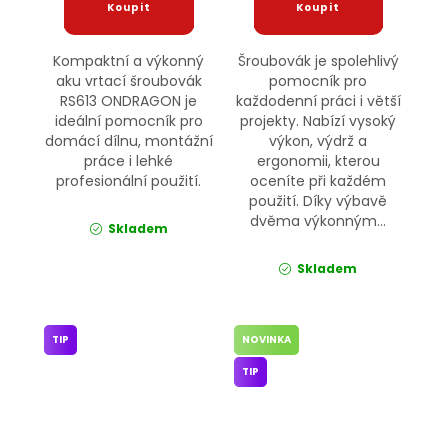
Kompaktní a výkonný
Šroubovák je spolehlivý
aku vrtací šroubovák
pomocník pro
RS613 ONDRAGON je
každodenní práci i větší
ideální pomocník pro
projekty. Nabízí vysoký
domácí dílnu, montážní
výkon, výdrž a
práce i lehké
ergonomii, kterou
profesionální použití.
oceníte při každém
použití. Díky výbavě
dvěma výkonným...
Skladem
Skladem
TIP
NOVINKA
TIP