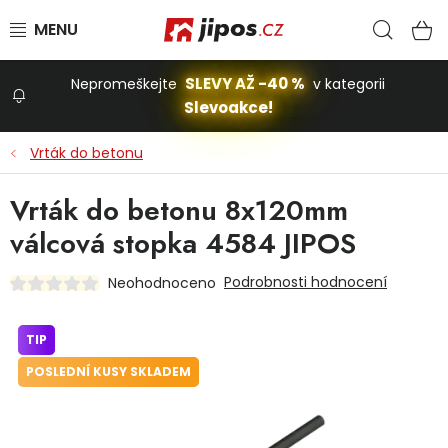
Přejít na obsah
Hled
N
SLEVY AŽ -40 %
Nepromeškejte
v kategorii
Slevoakce!
Slevoakce
Vrták do betonu
Zahrada
Vrták do betonu 8x120mm
válcová stopka 4584 JIPOS
Stavba a dům
Podrobnosti hodnocení
Neohodnoceno
Dílna
TIP
POSLEDNÍ KUSY SKLADEM
Domácnost