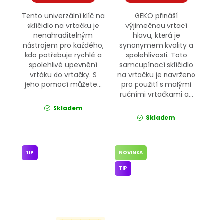
Tento univerzální klíč na
GEKO přináší
sklíčidlo na vrtačku je
výjimečnou vrtací
nenahraditelným
hlavu, která je
nástrojem pro každého,
synonymem kvality a
kdo potřebuje rychlé a
spolehlivosti. Toto
spolehlivé upevnění
samoupínací sklíčidlo
vrtáku do vrtačky. S
na vrtačku je navrženo
jeho pomocí můžete...
pro použití s malými
ručními vrtačkami a...
Skladem
Skladem
TIP
NOVINKA
TIP