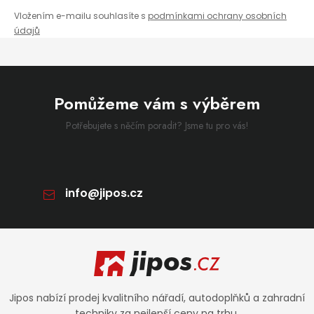
Vložením e-mailu souhlasíte s
podmínkami ochrany osobních
údajů
Pomůžeme vám s výběrem
Potřebujete s něčím poradit? Jsme tu pro vás!
info
@
jipos.cz
Zápatí
Jipos nabízí prodej kvalitního nářadí, autodoplňků a zahradní
techniky za nejlepší ceny na trhu.