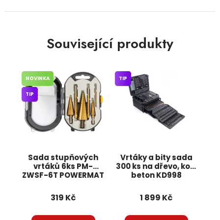
Související produkty
NOVINKA
TIP
TIP
Sada stupňových
Vrtáky a bity sada
vrtáků 6ks PM-
300 ks na dřevo, kov,
ZWSF-6T POWERMAT
beton KD998
KRAFT&DELE
319 Kč
1 899 Kč