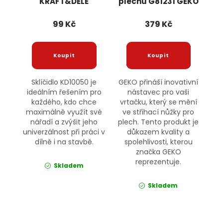
KRAFT&DELE
plechu G81231 GEKO
99 Kč
379 Kč
Sklíčidlo KD10050 je
GEKO přináší inovativní
ideálním řešením pro
nástavec pro vaši
každého, kdo chce
vrtačku, který se mění
maximálně využít své
ve střihací nůžky pro
nářadí a zvýšit jeho
plech. Tento produkt je
univerzálnost při práci v
důkazem kvality a
dílně i na stavbě.
spolehlivosti, kterou
značka GEKO
reprezentuje.
Skladem
Skladem