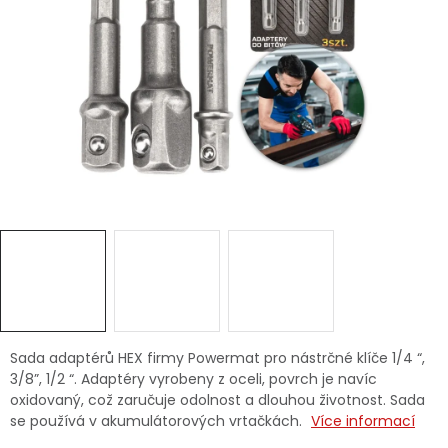
Dětská hřiště
Autodoplňky
Vánoce
Ochranné pomůcky
Fotovoltaika
Výprodej
Značky
Sada adaptérů HEX firmy Powermat pro nástrčné klíče 1/4 “,
3/8”, 1/2 “. Adaptéry vyrobeny z oceli, povrch je navíc
oxidovaný, což zaručuje odolnost a dlouhou životnost. Sada
se používá v akumulátorových vrtačkách.
Více informací