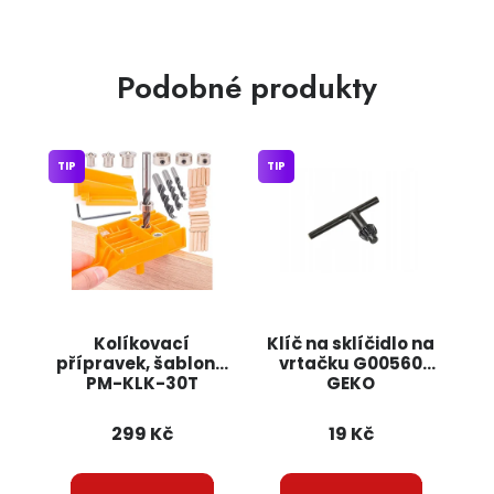
Podobné produkty
TIP
TIP
Kolíkovací
Klíč na sklíčidlo na
přípravek, šablona
vrtačku G00560
PM-KLK-30T
GEKO
POWERMAT
299 Kč
19 Kč