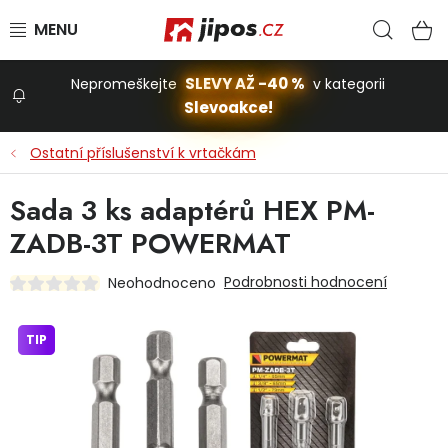
Přejít na obsah
Hled
N
SLEVY AŽ -40 %
Nepromeškejte
v kategorii
Slevoakce!
Slevoakce
Ostatní příslušenství k vrtačkám
Zahrada
Sada 3 ks adaptérů HEX PM-
ZADB-3T POWERMAT
Stavba a dům
Podrobnosti hodnocení
Neohodnoceno
Dílna
TIP
Domácnost