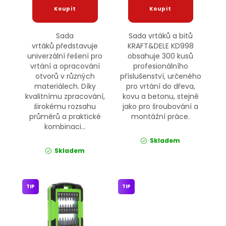
Sada
Sada vrtáků a bitů
vrtáků představuje
KRAFT&DELE KD998
univerzální řešení pro
obsahuje 300 kusů
vrtání a opracování
profesionálního
otvorů v různých
příslušenství, určeného
materiálech. Díky
pro vrtání do dřeva,
kvalitnímu zpracování,
kovu a betonu, stejně
širokému rozsahu
jako pro šroubování a
průměrů a praktické
montážní práce.
kombinaci...
Skladem
Skladem
TIP
TIP