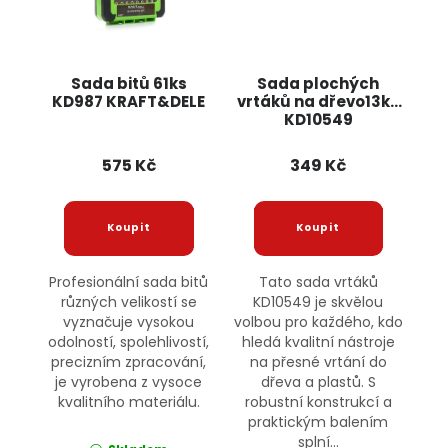
Sada bitů 61ks
Sada plochých
KD987 KRAFT&DELE
vrtáků na dřevo13ks
KD10549
KRAFT&DELE
575 Kč
349 Kč
Profesionální sada bitů
Tato sada vrtáků
různých velikostí se
KD10549 je skvělou
vyznačuje vysokou
volbou pro každého, kdo
odolností, spolehlivostí,
hledá kvalitní nástroje
precizním zpracování,
na přesné vrtání do
je vyrobena z vysoce
dřeva a plastů. S
kvalitního materiálu.
robustní konstrukcí a
praktickým balením
splní...