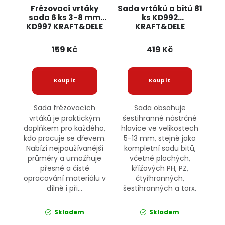
Frézovací vrtáky
Sada vrtáků a bitů 81
sada 6 ks 3-8 mm
ks KD992
KD997 KRAFT&DELE
KRAFT&DELE
159 Kč
419 Kč
Sada frézovacích
Sada obsahuje
vrtáků je praktickým
šestihranné nástrčné
doplňkem pro každého,
hlavice ve velikostech
kdo pracuje se dřevem.
5-13 mm, stejně jako
Nabízí nejpoužívanější
kompletní sadu bitů,
průměry a umožňuje
včetně plochých,
přesné a čisté
křížových PH, PZ,
opracování materiálu v
čtyřhranných,
dílně i při...
šestihranných a torx.
Skladem
Skladem