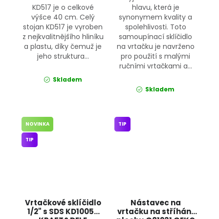
KD517 je o celkové
hlavu, která je
výšce 40 cm. Celý
synonymem kvality a
stojan KD517 je vyroben
spolehlivosti. Toto
z nejkvalitnějšího hliníku
samoupínací sklíčidlo
a plastu, díky čemuž je
na vrtačku je navrženo
jeho struktura...
pro použití s malými
ručními vrtačkami a...
Skladem
Skladem
NOVINKA
TIP
TIP
Vrtačkové sklíčidlo
Nástavec na
1/2" s SDS KD10050
vrtačku na stříhání