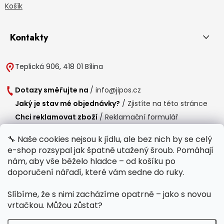
Košík
Kontakty
Teplická 906, 418 01 Bílina
Dotazy směřujte na
/
info@jipos.cz
Jaký je stav mé objednávky?
/
Zjistíte na této stránce
Chci reklamovat zboží
/
Reklamační formulář
Chci vrátit zboží do 14 dní
/
Formulář pro vrácení zboží
🔧 Naše cookies nejsou k jídlu, ale bez nich by se celý
e-shop rozsypal jak špatně utažený šroub. Pomáhají
Provozní doba
nám, aby vše běželo hladce – od košíku po
Po-Čt /
8:00 - 15:00
doporučení nářadí, které vám sedne do ruky.
Pá /
7:30 - 14:30
Slíbíme, že s nimi zacházíme opatrně – jako s novou
Polední přestávka /
11:00 - 11:30
vrtačkou. Můžou zůstat?