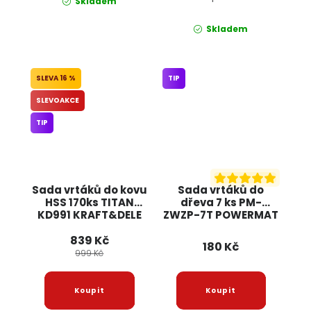
Skladem
Skladem
16 %
TIP
SLEVOAKCE
TIP
Sada vrtáků do kovu
Sada vrtáků do
HSS 170ks TITAN
dřeva 7 ks PM-
KD991 KRAFT&DELE
ZWZP-7T POWERMAT
839 Kč
180 Kč
999 Kč