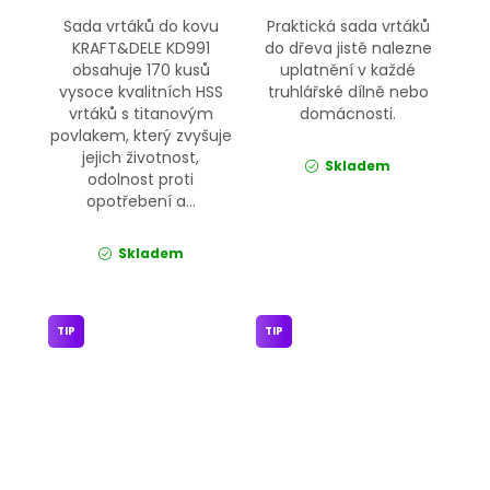
Sada vrtáků do kovu
Praktická sada vrtáků
KRAFT&DELE KD991
do dřeva jistě nalezne
obsahuje 170 kusů
uplatnění v každé
vysoce kvalitních HSS
truhlářské dílně nebo
vrtáků s titanovým
domácnosti.
povlakem, který zvyšuje
jejich životnost,
Skladem
odolnost proti
opotřebení a...
Skladem
TIP
TIP