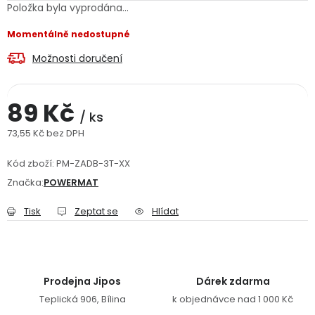
Položka byla vyprodána…
Jaký je aktuální stav mé objednávky?
Momentálně nedostupné
Velkoobchodní spolupráce (B2B)
Prodejna nářadí
Možnosti doručení
Servis nářadí
Hodnocení obchodu
89 Kč
/ ks
Doprava a platba
Váš zákaznický účet
Kontakt
73,55 Kč bez DPH
Měrná cena:
PODPORA
Kód zboží:
PM-ZADB-3T-XX
Značka:
POWERMAT
Reklamační formulář
Odstoupení ve lhůtě 14 dní
Tisk
Zeptat se
Hlídat
Obchodní podmínky
Reklamační řád
Podmínky ochrany osobních údajů
Prodejna Jipos
Dárek zdarma
Teplická 906, Bílina
k objednávce nad 1 000 Kč