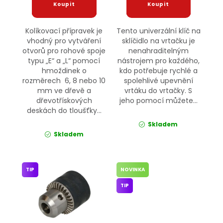
Kolíkovací přípravek je
Tento univerzální klíč na
vhodný pro vytváření
sklíčidlo na vrtačku je
otvorů pro rohové spoje
nenahraditelným
typu „E“ a „L“ pomocí
nástrojem pro každého,
hmoždinek o
kdo potřebuje rychlé a
rozměrech 6, 8 nebo 10
spolehlivé upevnění
mm ve dřevě a
vrtáku do vrtačky. S
dřevotřískových
jeho pomocí můžete...
deskách do tloušťky...
Skladem
Skladem
TIP
NOVINKA
TIP