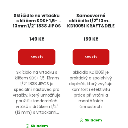
Sklíčidlo na vrtačku
Samosvorné
s klíčem SDS+ 1,5-
sklíčidlo 1/2" 13mm
13mm 1/2" 1838 JIPOS
KD10051 KRAFT&DELE
149 Kč
159 Kč
Sklíčidlo na vrtačku s
Sklíčidlo KD10051 je
klíčem SDS+ 1,5-13mm
praktický a spolehlivý
1/2" 1838 JIPOS je
doplněk, který zvyšuje
speciální nástavec pro
komfort i efektivitu
vrtačky, který umožňuje
práce při vrtání a
použití standardních
montážních
vrtáků s držákem 1/2"
činnostech.
(13 mm) s vrtačkami...
Skladem
Skladem