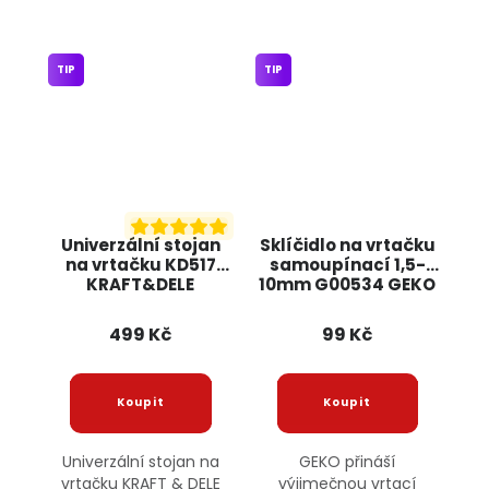
TIP
TIP
Univerzální stojan
Sklíčidlo na vrtačku
na vrtačku KD517
samoupínací 1,5-
KRAFT&DELE
10mm G00534 GEKO
499 Kč
99 Kč
Univerzální stojan na
GEKO přináší
vrtačku KRAFT & DELE
výjimečnou vrtací