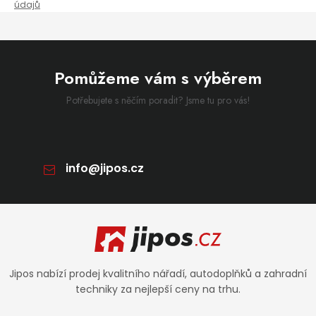
údajů
Pomůžeme vám s výběrem
Potřebujete s něčím poradit? Jsme tu pro vás!
info
@
jipos.cz
Zápatí
Jipos nabízí prodej kvalitního nářadí, autodoplňků a zahradní
techniky za nejlepší ceny na trhu.