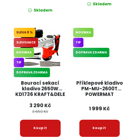
Skladem
Skladem
9 %
NOVINKA
SLEVOAKCE
TIP
NOVINKA
DOPRAVA ZDARMA
TIP
DOPRAVA ZDARMA
Bourací sekací
Příklepové kladivo
kladivo 2650W
PM-MU-2600T
KD1736 KRAFT&DELE
POWERMAT
3 290 Kč
1 999 Kč
3 650 Kč