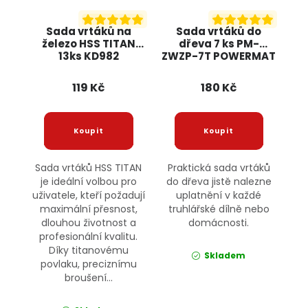
Sada vrtáků na
Sada vrtáků do
železo HSS TITAN
dřeva 7 ks PM-
13ks KD982
ZWZP-7T POWERMAT
KRAFT&DELE
119 Kč
180 Kč
Sada vrtáků HSS TITAN
Praktická sada vrtáků
je ideální volbou pro
do dřeva jistě nalezne
uživatele, kteří požadují
uplatnění v každé
maximální přesnost,
truhlářské dílně nebo
dlouhou životnost a
domácnosti.
profesionální kvalitu.
Díky titanovému
Skladem
povlaku, preciznímu
broušení...