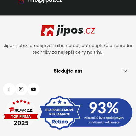
info
@
jipos.cz
Zápatí
Jipos nabízí prodej kvalitního nářadí, autodoplňků a zahradní
techniky za nejlepší ceny na trhu.
Sledujte nás