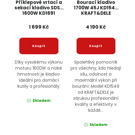
Příklepové vrtací a
Bourací kladivo
sekací kladivo SDS+
1700W 45J KD1549
1600W KD1691
KRAFT&DELE
KRAFT&DELE
1 699 Kč
4 190 Kč
Díky vysokému výkonu
Spolehlivý pomocník
motoru 1600W a nízké
pro všechny, kdo hledají
hmotnosti je kladivo
sílu, odolnost a
ideální pro domácí
maximální výkon při
kutily a profesionály.
bourání. Model KD1549
od KRAFT&DELE je
zárukou profesionální
Skladem
kvality a efektivity v
každé...
Skladem