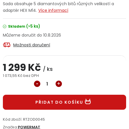
Sada obsahuje 5 diamantových bitů různých velikostí a
Jaký je aktuální stav mé objednávky?
adaptér HEX M14.
Více informací
Velkoobchodní spolupráce (B2B)
Prodejna nářadí
(>5 ks)
Skladem
10.8.2026
Servis nářadí
Hodnocení obchodu
Možnosti doručení
Doprava a platba
Váš zákaznický účet
Kontakt
1 299 Kč
PODPORA
/ ks
1 073,55 Kč bez DPH
Měrná cena:
Reklamační formulář
Odstoupení ve lhůtě 14 dní
Obchodní podmínky
Reklamační řád
PŘIDAT DO KOŠÍKU
Podmínky ochrany osobních údajů
Kód zboží:
RTZOD0045
Značka:
POWERMAT