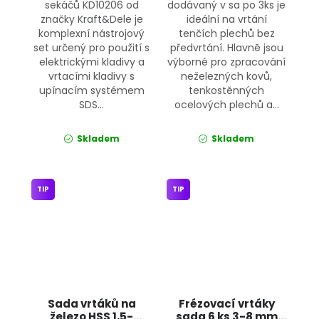
sekáčů KD10206 od
dodávaný v sa po 3ks je
značky Kraft&Dele je
ideální na vrtání
komplexní nástrojový
tenčích plechů bez
set určený pro použití s
předvrtání. Hlavně jsou
elektrickými kladivy a
výborné pro zpracování
vrtacími kladivy s
neželezných kovů,
upínacím systémem
tenkostěnných
SDS...
ocelových plechů a...
Skladem
Skladem
TIP
TIP
Sada vrtáků na
Frézovací vrtáky
železo HSS 1,5-
sada 6 ks 3-8 mm