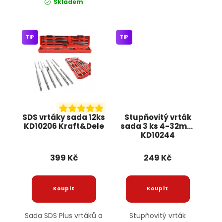
Skladem
TIP
TIP
SDS vrtáky sada 12ks
Stupňovitý vrták
KD10206 Kraft&Dele
sada 3 ks 4-32mm
KD10244
KRAFT&DELE
399 Kč
249 Kč
Sada SDS Plus vrtáků a
Stupňovitý vrták