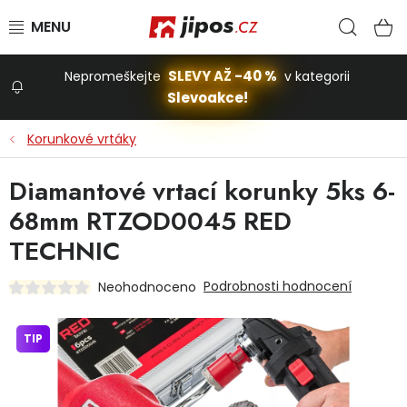
Přejít na obsah
Hled
N
SLEVY AŽ -40 %
Nepromeškejte
v kategorii
Slevoakce!
Slevoakce
Korunkové vrtáky
Zahrada
Diamantové vrtací korunky 5ks 6-
68mm RTZOD0045 RED
Stavba a dům
TECHNIC
Podrobnosti hodnocení
Neohodnoceno
Dílna
TIP
Domácnost