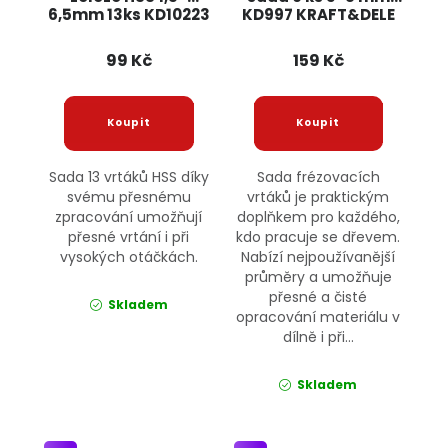
6,5mm 13ks KD10223
KD997 KRAFT&DELE
KRAFT&DELE
99 Kč
159 Kč
Sada 13 vrtáků HSS díky
Sada frézovacích
svému přesnému
vrtáků je praktickým
zpracování umožňují
doplňkem pro každého,
přesné vrtání i při
kdo pracuje se dřevem.
vysokých otáčkách.
Nabízí nejpoužívanější
průměry a umožňuje
přesné a čisté
Skladem
opracování materiálu v
dílně i při...
Skladem