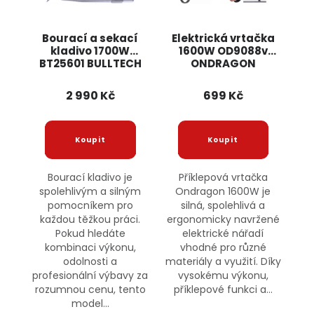
Bourací a sekací
Elektrická vrtačka
kladivo 1700W
1600W OD9088v
BT25601 BULLTECH
ONDRAGON
2 990 Kč
699 Kč
Bourací kladivo je
Příklepová vrtačka
spolehlivým a silným
Ondragon 1600W je
pomocníkem pro
silná, spolehlivá a
každou těžkou práci.
ergonomicky navržené
Pokud hledáte
elektrické nářadí
kombinaci výkonu,
vhodné pro různé
odolnosti a
materiály a využití. Díky
profesionální výbavy za
vysokému výkonu,
rozumnou cenu, tento
příklepové funkci a...
model...