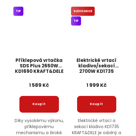
TIP
SLEVOAKCE
TIP
Příklepová vrtačka
Elektrické vrtací
SDS Plus 2650W
kladivo/sekací
KD1690 KRAFT&DELE
2700W KD1735
KRAFT&DELE
1 589 Kč
1 999 Kč
Díky vysokému výkonu,
Elektrické vrtací a
příklepovému
sekací kladivo KD1735
mechanismu a široké
KRAFT&DELE je odolný a