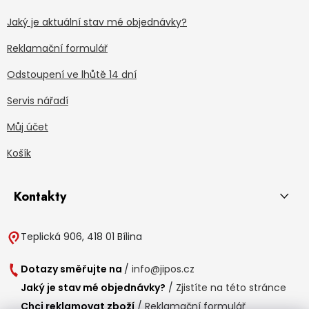
Jaký je aktuální stav mé objednávky?
Reklamační formulář
Odstoupení ve lhůtě 14 dní
Servis nářadí
Můj účet
Košík
Kontakty
Teplická 906, 418 01 Bílina
Dotazy směřujte na
/
info@jipos.cz
Jaký je stav mé objednávky?
/
Zjistíte na této stránce
Chci reklamovat zboží
/
Reklamační formulář