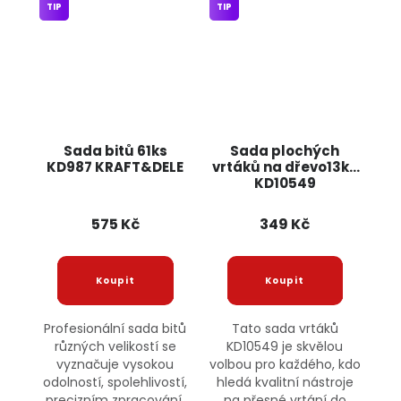
TIP
TIP
Sada bitů 61ks
Sada plochých
KD987 KRAFT&DELE
vrtáků na dřevo13ks
KD10549
KRAFT&DELE
575 Kč
349 Kč
Profesionální sada bitů
Tato sada vrtáků
různých velikostí se
KD10549 je skvělou
vyznačuje vysokou
volbou pro každého, kdo
odolností, spolehlivostí,
hledá kvalitní nástroje
precizním zpracování,
na přesné vrtání do