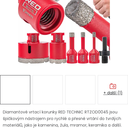
Dětská hřiště
Autodoplňky
Vánoce
Ochranné pomůcky
Fotovoltaika
Výprodej
+ další (1)
Značky
Diamantové vrtací korunky RED TECHNIC RTZOD0045 jsou
špičkovým nástrojem pro rychlé a přesné vrtání do tvrdých
materiálů, jako je kamenina, žula, mramor, keramika a další.