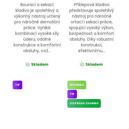
Bourací a sekací
Příklepové kladivo
kladivo je spolehlivý a
představuje spolehlivý
výkonný nástroj určený
nástroj pro náročné
pro náročné demoliční
vrtací i sekací práce,
práce. Vyniká
spojující vysoký výkon,
kombinací vysoké síly
bezpečnost a komfort
úderu, odolné
obsluhy. Díky robustní
konstrukce a komfortní
konstrukci,
obsluhy, což...
efektivnímu...
Skladem
Skladem
TIP
NOVINKA
TIP
DOPRAVA ZDARMA