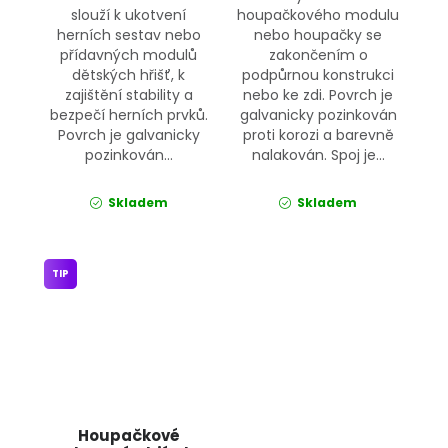
slouží k ukotvení
houpačkového modulu
herních sestav nebo
nebo houpačky se
přídavných modulů
zakončením o
dětských hřišť, k
podpůrnou konstrukci
zajištění stability a
nebo ke zdi. Povrch je
bezpečí herních prvků.
galvanicky pozinkován
Povrch je galvanicky
proti korozi a barevně
pozinkován...
nalakován. Spoj je...
Skladem
Skladem
TIP
Houpačkové