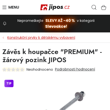
Přejít na obsah
Hled
N
SLEVY AŽ -40 %
Nepromeškejte
v kategorii
Slevoakce!
Slevoakce
Konstrukční prvky k dětskému vybavení
Zahrada
Závěs k houpačce "PREMIUM" -
žárový pozink JIPOS
Stavba a dům
Podrobnosti hodnocení
Neohodnoceno
Dílna
TIP
Domácnost