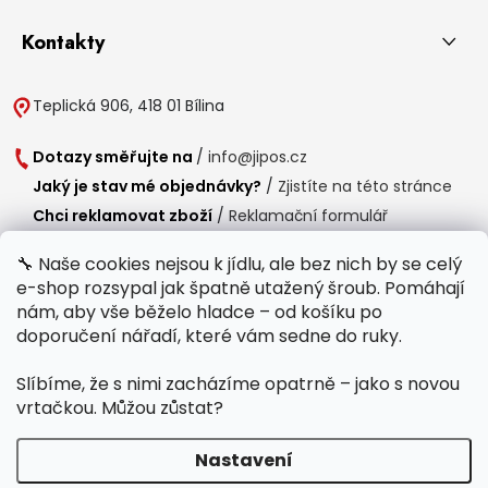
Kontakty
Teplická 906, 418 01 Bílina
Dotazy směřujte na
/
info@jipos.cz
Jaký je stav mé objednávky?
/
Zjistíte na této stránce
Chci reklamovat zboží
/
Reklamační formulář
Chci vrátit zboží do 14 dní
/
Formulář pro vrácení zboží
🔧 Naše cookies nejsou k jídlu, ale bez nich by se celý
e-shop rozsypal jak špatně utažený šroub. Pomáhají
Provozní doba
nám, aby vše běželo hladce – od košíku po
Po-Čt /
8:00 - 15:00
doporučení nářadí, které vám sedne do ruky.
Pá /
7:30 - 14:30
Slíbíme, že s nimi zacházíme opatrně – jako s novou
Polední přestávka /
11:00 - 11:30
vrtačkou. Můžou zůstat?
Nastavení