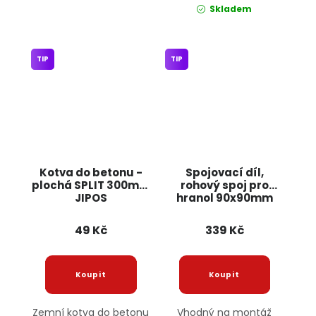
Skladem
TIP
TIP
Kotva do betonu -
Spojovací díl,
plochá SPLIT 300mm
rohový spoj pro
JIPOS
hranol 90x90mm
nebo 125x125mm
JIPOS
49 Kč
339 Kč
Zemní kotva do betonu
Vhodný na montáž