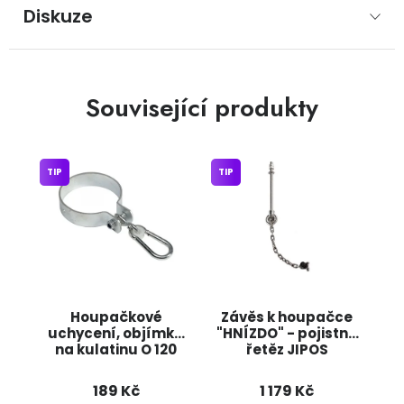
Diskuze
Související produkty
TIP
TIP
Houpačkové
Závěs k houpačce
uchycení, objímka
"HNÍZDO" - pojistný
na kulatinu O 120
řetěz JIPOS
mm JIPOS
189 Kč
1 179 Kč