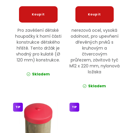
Pro zavěšení dětské
nerezová ocel, vysoká
houpačky k horní části
odolnost, pro upevňení
konstrukce dětského
dřevěných prvků s
hřiště. Tento držák je
kruhovým a
vhodný pro kulaté (Ø
čtvercovým
120 mm) konstrukce.
průřezem, závitová tyč
M12 x 220 mm, nylonová
ložiska
Skladem
Skladem
TIP
TIP