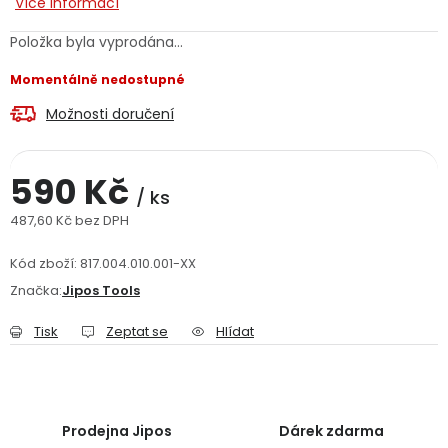
Více informací
Jaký je aktuální stav mé objednávky?
Položka byla vyprodána…
Velkoobchodní spolupráce (B2B)
Prodejna nářadí
Momentálně nedostupné
Možnosti doručení
Servis nářadí
Hodnocení obchodu
Doprava a platba
Váš zákaznický účet
Kontakt
590 Kč
/ ks
487,60 Kč bez DPH
PODPORA
Měrná cena:
Kód zboží:
817.004.010.001-XX
Značka:
Jipos Tools
Reklamační formulář
Odstoupení ve lhůtě 14 dní
Tisk
Zeptat se
Hlídat
Obchodní podmínky
Reklamační řád
Podmínky ochrany osobních údajů
Prodejna Jipos
Dárek zdarma