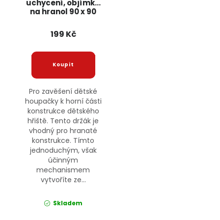
uchycení, objímka
na hranol 90 x 90
mm JIPOS
199 Kč
Pro zavěšení dětské
houpačky k horní části
konstrukce dětského
hřiště. Tento držák je
vhodný pro hranaté
konstrukce. Tímto
jednoduchým, však
účinným
mechanismem
vytvoříte ze...
Skladem