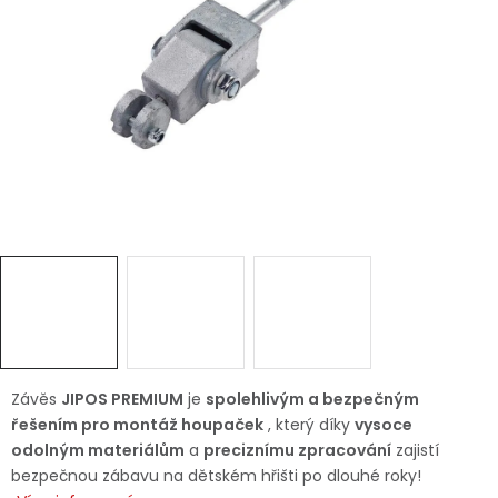
Dětská hřiště
Autodoplňky
Vánoce
Ochranné pomůcky
Fotovoltaika
Výprodej
Značky
Závěs
JIPOS PREMIUM
je
spolehlivým a bezpečným
řešením pro montáž houpaček
, který díky
vysoce
odolným materiálům
a
preciznímu zpracování
zajistí
bezpečnou zábavu na dětském hřišti po dlouhé roky!