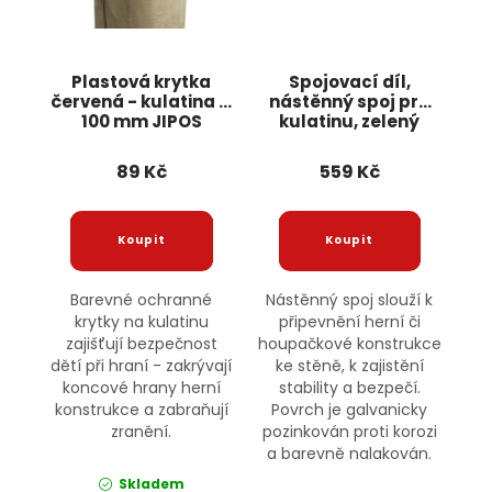
Plastová krytka
Spojovací díl,
červená - kulatina O
nástěnný spoj pro
100 mm JIPOS
kulatinu, zelený
JIPOS
89 Kč
559 Kč
Barevné ochranné
Nástěnný spoj slouží k
krytky na kulatinu
připevnění herní či
zajišťují bezpečnost
houpačkové konstrukce
dětí při hraní - zakrývají
ke stěně, k zajistění
koncové hrany herní
stability a bezpečí.
konstrukce a zabraňují
Povrch je galvanicky
zranění.
pozinkován proti korozi
a barevně nalakován.
Skladem