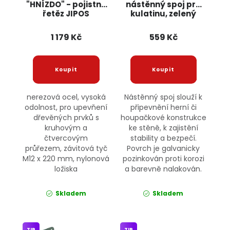
"HNÍZDO" - pojistný
nástěnný spoj pro
řetěz JIPOS
kulatinu, zelený
JIPOS
1 179 Kč
559 Kč
nerezová ocel, vysoká
Nástěnný spoj slouží k
odolnost, pro upevňení
připevnění herní či
dřevěných prvků s
houpačkové konstrukce
kruhovým a
ke stěně, k zajistění
čtvercovým
stability a bezpečí.
průřezem, závitová tyč
Povrch je galvanicky
M12 x 220 mm, nylonová
pozinkován proti korozi
ložiska
a barevně nalakován.
Skladem
Skladem
TIP
TIP