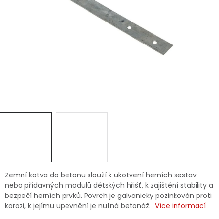
Dětská hřiště
Autodoplňky
Vánoce
Ochranné pomůcky
Fotovoltaika
Výprodej
Značky
Zemní kotva do betonu slouží k ukotvení herních sestav
nebo přídavných modulů dětských hřišť, k zajištění stability a
bezpečí herních prvků. Povrch je galvanicky pozinkován proti
korozi, k jejímu upevnění je nutná betonáž.
Více informací