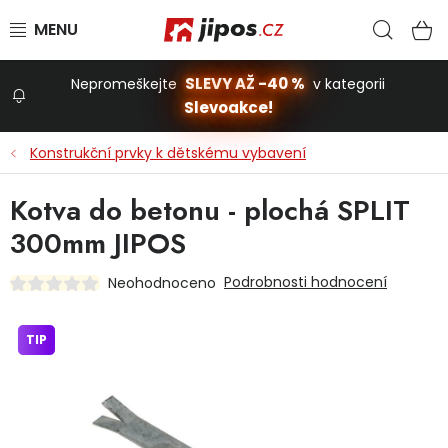
Přejít na obsah
Hled
N
SLEVY AŽ -40 %
Nepromeškejte
v kategorii
Slevoakce!
Slevoakce
Konstrukční prvky k dětskému vybavení
Zahrada
Kotva do betonu - plochá SPLIT
300mm JIPOS
Stavba a dům
Podrobnosti hodnocení
Neohodnoceno
Dílna
TIP
Domácnost