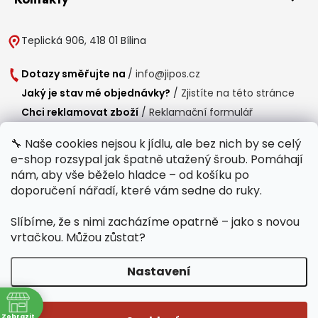
Teplická 906, 418 01 Bílina
Dotazy směřujte na
/
info@jipos.cz
Jaký je stav mé objednávky?
/
Zjistíte na této stránce
Chci reklamovat zboží
/
Reklamační formulář
Chci vrátit zboží do 14 dní
/
Formulář pro vrácení zboží
🔧 Naše cookies nejsou k jídlu, ale bez nich by se celý
e-shop rozsypal jak špatně utažený šroub. Pomáhají
Provozní doba
nám, aby vše běželo hladce – od košíku po
Po-Čt /
8:00 - 15:00
doporučení nářadí, které vám sedne do ruky.
Pá /
7:30 - 14:30
Slíbíme, že s nimi zacházíme opatrně – jako s novou
Polední přestávka /
11:00 - 11:30
vrtačkou. Můžou zůstat?
Nastavení
Copyright 2026
Jipos.cz
. Všechna práva vyhrazena.
Upravit nastavení
ně
cookies
Zobrazit