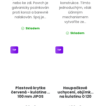
nebo ke zdi. Povrch je
konstrukce. Tímto
galvanicky pozinkován
jednoduchým, však
proti korozi a barevně
účinným
nalakován. Spoj je...
mechanismem
vytvoříte ze...
Skladem
Skladem
TIP
TIP
Plastová krytka
Houpačkové
červená - kulatina O
uchycení, objímka
100 mm JIPOS
na kulatinu O 120
mm JIPOS