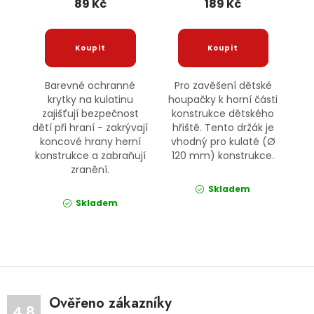
89 Kč
189 Kč
Barevné ochranné
Pro zavěšení dětské
krytky na kulatinu
houpačky k horní části
zajišťují bezpečnost
konstrukce dětského
dětí při hraní - zakrývají
hřiště. Tento držák je
koncové hrany herní
vhodný pro kulaté (Ø
konstrukce a zabraňují
120 mm) konstrukce.
zranění.
Skladem
Skladem
Ověřeno zákazníky
4.8