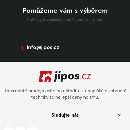
Pomůžeme vám s výběrem
Potřebujete s něčím poradit? Jsme tu pro vás!
info
@
jipos.cz
Zápatí
Jipos nabízí prodej kvalitního nářadí, autodoplňků a zahradní
techniky za nejlepší ceny na trhu.
Sledujte nás