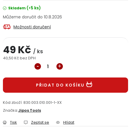
Jaký je aktuální stav mé objednávky?
(>5 ks)
Skladem
10.8.2026
Velkoobchodní spolupráce (B2B)
Prodejna nářadí
Možnosti doručení
Servis nářadí
Hodnocení obchodu
49 Kč
/ ks
Doprava a platba
Váš zákaznický účet
Kontakt
40,50 Kč bez DPH
Měrná cena:
PODPORA
PŘIDAT DO KOŠÍKU
Reklamační formulář
Odstoupení ve lhůtě 14 dní
Obchodní podmínky
Reklamační řád
Kód zboží:
830.003.010.001-1-XX
Značka:
Jipos Tools
Podmínky ochrany osobních údajů
Tisk
Zeptat se
Hlídat