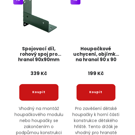
Spojovací díl,
Houpačkové
rohový spoj pro
uchycení, objímka
hranol 90x90mm
na hranol 90 x 90
nebo 125x125mm
mm JIPOS
JIPOS
339 Kč
199 Kč
Vhodný na montáž
Pro zavěšení dětské
houpačkového modulu
houpačky k horní části
nebo houpačky se
konstrukce dětského
zakončením o
hřiště. Tento držák je
podpůrnou konstrukci
vhodný pro hranaté