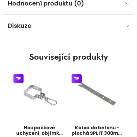
Hodnocení produktu (0)
Diskuze
Související produkty
TIP
TIP
Houpačkové
Kotva do betonu -
uchycení, objímka
plochá SPLIT 300mm