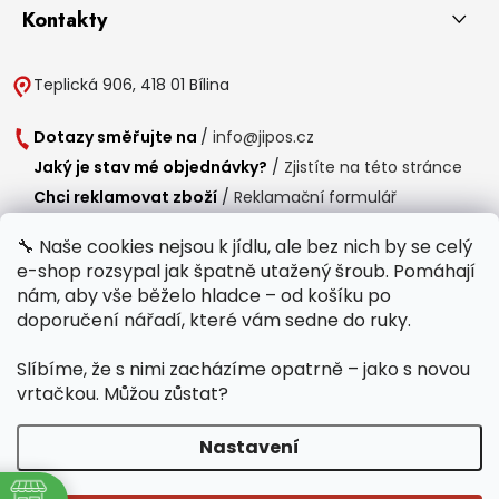
Kontakty
Teplická 906, 418 01 Bílina
Dotazy směřujte na
/
info@jipos.cz
Jaký je stav mé objednávky?
/
Zjistíte na této stránce
Chci reklamovat zboží
/
Reklamační formulář
Chci vrátit zboží do 14 dní
/
Formulář pro vrácení zboží
🔧 Naše cookies nejsou k jídlu, ale bez nich by se celý
e-shop rozsypal jak špatně utažený šroub. Pomáhají
Provozní doba
nám, aby vše běželo hladce – od košíku po
Po-Čt /
8:00 - 15:00
doporučení nářadí, které vám sedne do ruky.
Pá /
7:30 - 14:30
Slíbíme, že s nimi zacházíme opatrně – jako s novou
Polední přestávka /
11:00 - 11:30
vrtačkou. Můžou zůstat?
Nastavení
Copyright 2026
Jipos.cz
. Všechna práva vyhrazena.
Upravit nastavení