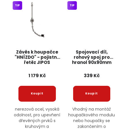
TIP
TIP
Závěs k houpačce
Spojovací díl,
"HNÍZDO" - pojistný
rohový spoj pro
řetěz JIPOS
hranol 90x90mm
nebo 125x125mm
JIPOS
1 179 Kč
339 Kč
nerezová ocel, vysoká
Vhodný na montáž
odolnost, pro upevňení
houpačkového modulu
dřevěných prvků s
nebo houpačky se
kruhovým a
zakončením o