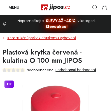
Přejít na obsah
Hled
N
SLEVY AŽ -40 %
Nepromeškejte
v kategorii
Slevoakce!
Slevoakce
Konstrukční prvky k dětskému vybavení
Zahrada
Plastová krytka červená -
kulatina O 100 mm JIPOS
Stavba a dům
Podrobnosti hodnocení
Neohodnoceno
Dílna
TIP
Domácnost