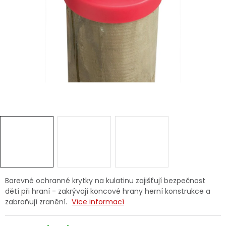
Dětská hřiště
Autodoplňky
Vánoce
Ochranné pomůcky
Fotovoltaika
Výprodej
Značky
Barevné ochranné krytky na kulatinu zajišťují bezpečnost
dětí při hraní - zakrývají koncové hrany herní konstrukce a
zabraňují zranění.
Více informací