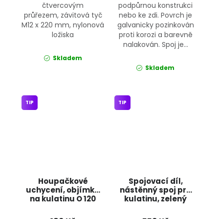
čtvercovým
podpůrnou konstrukci
průřezem, závitová tyč
nebo ke zdi. Povrch je
M12 x 220 mm, nylonová
galvanicky pozinkován
ložiska
proti korozi a barevně
nalakován. Spoj je...
Skladem
Skladem
TIP
TIP
Houpačkové
Spojovací díl,
uchycení, objímka
nástěnný spoj pro
na kulatinu O 120
kulatinu, zelený
mm JIPOS
JIPOS