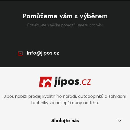
Pomůžeme vám s výběrem
Potřebujete s něčím poradit? Jsme tu pro vás!
info
@
jipos.cz
Zápatí
Jipos nabízí prodej kvalitního nářadí, autodoplňků a zahradní
techniky za nejlepší ceny na trhu.
Sledujte nás