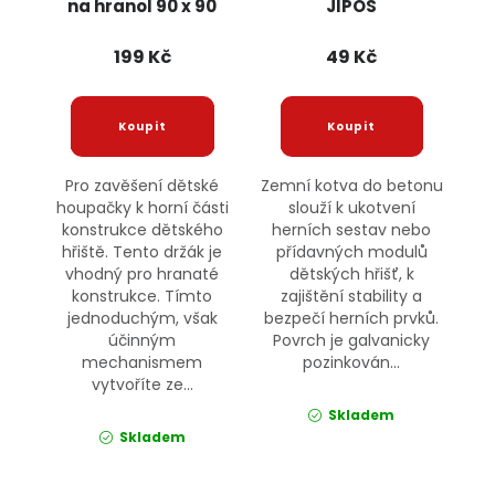
na hranol 90 x 90
JIPOS
mm JIPOS
199 Kč
49 Kč
Pro zavěšení dětské
Zemní kotva do betonu
houpačky k horní části
slouží k ukotvení
konstrukce dětského
herních sestav nebo
hřiště. Tento držák je
přídavných modulů
vhodný pro hranaté
dětských hřišť, k
konstrukce. Tímto
zajištění stability a
jednoduchým, však
bezpečí herních prvků.
účinným
Povrch je galvanicky
mechanismem
pozinkován...
vytvoříte ze...
Skladem
Skladem