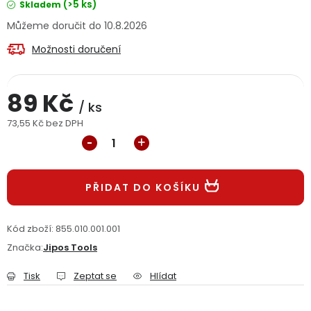
(>5 ks)
Skladem
Jaký je aktuální stav mé objednávky?
10.8.2026
Možnosti doručení
Velkoobchodní spolupráce (B2B)
Prodejna nářadí
Servis nářadí
Hodnocení obchodu
89 Kč
/ ks
Doprava a platba
Váš zákaznický účet
Kontakt
73,55 Kč bez DPH
Měrná cena:
PODPORA
PŘIDAT DO KOŠÍKU
Reklamační formulář
Odstoupení ve lhůtě 14 dní
Kód zboží:
855.010.001.001
Obchodní podmínky
Reklamační řád
Značka:
Jipos Tools
Podmínky ochrany osobních údajů
Tisk
Zeptat se
Hlídat