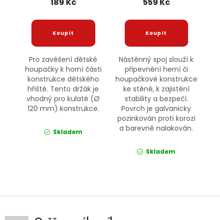
189 Kč
559 Kč
Pro zavěšení dětské
Nástěnný spoj slouží k
houpačky k horní části
připevnění herní či
konstrukce dětského
houpačkové konstrukce
hřiště. Tento držák je
ke stěně, k zajistění
vhodný pro kulaté (Ø
stability a bezpečí.
120 mm) konstrukce.
Povrch je galvanicky
pozinkován proti korozi
a barevně nalakován.
Skladem
Skladem