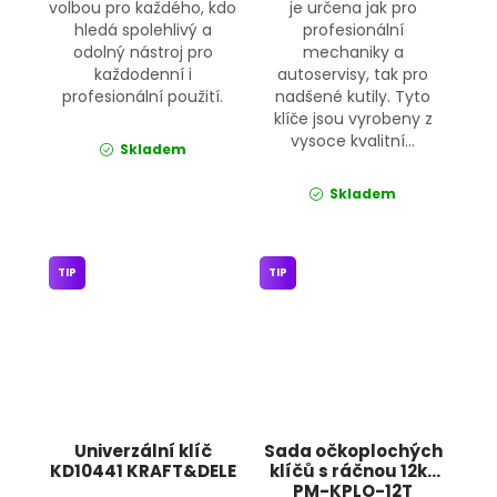
volbou pro každého, kdo
je určena jak pro
hledá spolehlivý a
profesionální
odolný nástroj pro
mechaniky a
každodenní i
autoservisy, tak pro
profesionální použití.
nadšené kutily. Tyto
klíče jsou vyrobeny z
vysoce kvalitní...
Skladem
Skladem
TIP
TIP
Univerzální klíč
Sada očkoplochých
KD10441 KRAFT&DELE
klíčů s ráčnou 12ks
PM-KPLO-12T