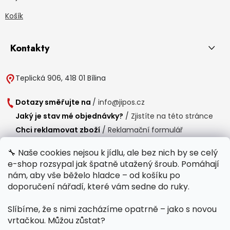
Košík
Kontakty
Teplická 906, 418 01 Bílina
Dotazy směřujte na
/
info@jipos.cz
Jaký je stav mé objednávky?
/
Zjistíte na této stránce
Chci reklamovat zboží
/
Reklamační formulář
Chci vrátit zboží do 14 dní
/
Formulář pro vrácení zboží
🔧 Naše cookies nejsou k jídlu, ale bez nich by se celý
e-shop rozsypal jak špatně utažený šroub. Pomáhají
Provozní doba
nám, aby vše běželo hladce – od košíku po
Po-Čt /
8:00 - 15:00
doporučení nářadí, které vám sedne do ruky.
Pá /
7:30 - 14:30
Slíbíme, že s nimi zacházíme opatrně – jako s novou
Polední přestávka /
11:00 - 11:30
vrtačkou. Můžou zůstat?