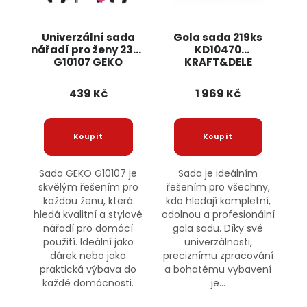
Univerzální sada
Gola sada 219ks
nářadí pro ženy 23ks
KD10470
G10107 GEKO
KRAFT&DELE
439 Kč
1 969 Kč
Sada GEKO G10107 je
Sada je ideálním
skvělým řešením pro
řešením pro všechny,
každou ženu, která
kdo hledají kompletní,
hledá kvalitní a stylové
odolnou a profesionální
nářadí pro domácí
gola sadu. Díky své
použití. Ideální jako
univerzálnosti,
dárek nebo jako
preciznímu zpracování
praktická výbava do
a bohatému vybavení
každé domácnosti.
je...