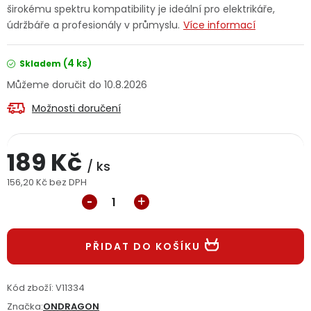
širokému spektru kompatibility je ideální pro elektrikáře,
Jaký je aktuální stav mé objednávky?
údržbáře a profesionály v průmyslu.
Více informací
Velkoobchodní spolupráce (B2B)
Prodejna nářadí
(4 ks)
Skladem
10.8.2026
Servis nářadí
Hodnocení obchodu
Možnosti doručení
Doprava a platba
Váš zákaznický účet
Kontakt
189 Kč
PODPORA
/ ks
156,20 Kč bez DPH
Měrná cena:
Reklamační formulář
Odstoupení ve lhůtě 14 dní
Obchodní podmínky
Reklamační řád
PŘIDAT DO KOŠÍKU
Podmínky ochrany osobních údajů
Kód zboží:
V11334
Značka:
ONDRAGON