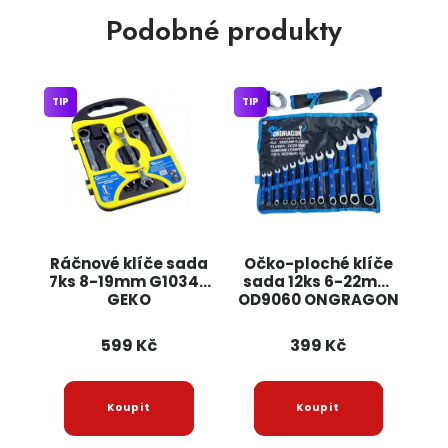
Podobné produkty
TIP
TIP
Ráčnové klíče sada
Očko-ploché klíče
7ks 8-19mm G10340
sada 12ks 6-22mm
GEKO
OD9060 ONGRAGON
599 Kč
399 Kč