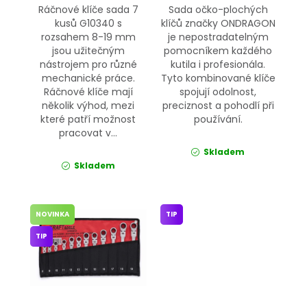
Ráčnové klíče sada 7
Sada očko-plochých
kusů G10340 s
klíčů značky ONDRAGON
rozsahem 8-19 mm
je nepostradatelným
jsou užitečným
pomocníkem každého
nástrojem pro různé
kutila i profesionála.
mechanické práce.
Tyto kombinované klíče
Ráčnové klíče mají
spojují odolnost,
několik výhod, mezi
preciznost a pohodlí při
které patří možnost
používání.
pracovat v...
Skladem
Skladem
NOVINKA
TIP
TIP