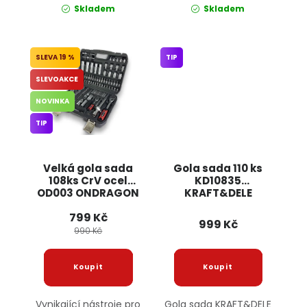
Skladem
Skladem
19 %
TIP
SLEVOAKCE
NOVINKA
TIP
Velká gola sada
Gola sada 110 ks
108ks CrV ocel
KD10835
OD003 ONDRAGON
KRAFT&DELE
799 Kč
999 Kč
990 Kč
Vynikající nástroje pro
Gola sada KRAFT&DELE