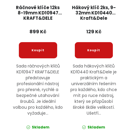
Ráčnové klíče 12ks
Hákový klíč 2ks, 9-
8-19mm KD10947
32mm KD10440
KRAFT&DELE
Kraft&Dele
899 Kč
129 Kč
Sada ráčnových klíčů
Sada hákových klíčů
KD10947 KRAFT&DELE
KD10440 Kraft&Dele je
představuje
praktickým a
profesionální nástroj
univerzálním řešením
pro přesné, rychlé a
pro každého, kdo chce
bezpečné utahování
mít po ruce nástroj,
šroubů. Je ideální
který se přizpůsobí
volbou pro každého, kdo
široké škále velikostí.
vyžaduje...
Ušetří...
Skladem
Skladem