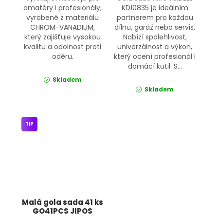
amatéry i profesionály,
KD10835 je ideálním
vyrobené z materiálu
partnerem pro každou
CHROM-VANADIUM,
dílnu, garáž nebo servis.
který zajišťuje vysokou
Nabízí spolehlivost,
kvalitu a odolnost proti
univerzálnost a výkon,
oděru.
který ocení profesionál i
domácí kutil. S...
Skladem
Skladem
TIP
Malá gola sada 41 ks
GO41PCS JIPOS