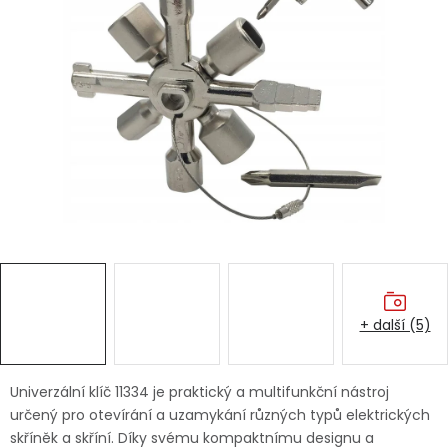
Dětská hřiště
Autodoplňky
Vánoce
Ochranné pomůcky
Fotovoltaika
Výprodej
+ další (5)
Značky
Univerzální klíč 11334 je praktický a multifunkční nástroj
určený pro otevírání a uzamykání různých typů elektrických
skříněk a skříní. Díky svému kompaktnímu designu a