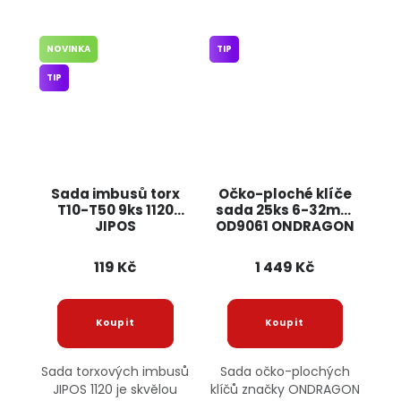
NOVINKA
TIP
TIP
Sada imbusů torx
Očko-ploché klíče
T10-T50 9ks 1120
sada 25ks 6-32mm
JIPOS
OD9061 ONDRAGON
119 Kč
1 449 Kč
Sada torxových imbusů
Sada očko-plochých
JIPOS 1120 je skvělou
klíčů značky ONDRAGON