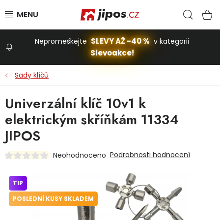
Přejít na obsah
Hled
N
SLEVY AŽ -40 %
Nepromeškejte
v kategorii
Slevoakce!
Slevoakce
Sady klíčů
Zahrada
Univerzální klíč 10v1 k
elektrickým skříňkám 11334
Stavba a dům
JIPOS
Podrobnosti hodnocení
Neohodnoceno
Dílna
TIP
Domácnost
POSLEDNÍ KUSY SKLADEM