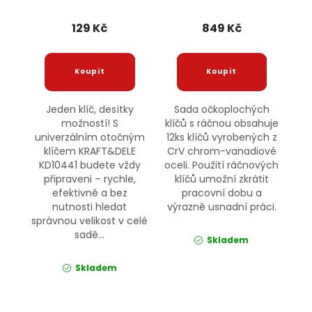
POWERMAT
129 Kč
849 Kč
Jeden klíč, desítky
Sada očkoplochých
možností! S
klíčů s ráčnou obsahuje
univerzálním otočným
12ks klíčů vyrobených z
klíčem KRAFT&DELE
CrV chrom-vanadiové
KD10441 budete vždy
oceli. Použití ráčnových
připraveni – rychle,
klíčů umožní zkrátit
efektivně a bez
pracovní dobu a
nutnosti hledat
výrazně usnadní práci.
správnou velikost v celé
sadě...
Skladem
Skladem