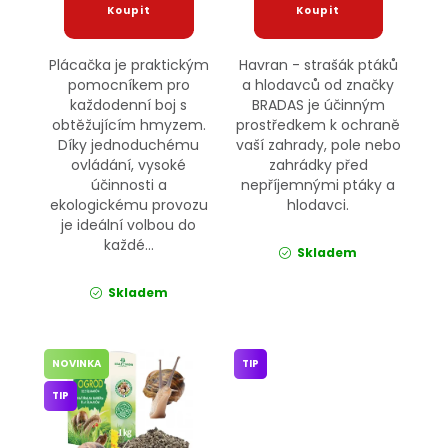
Plácačka je praktickým
Havran - strašák ptáků
pomocníkem pro
a hlodavců od značky
každodenní boj s
BRADAS je účinným
obtěžujícím hmyzem.
prostředkem k ochraně
Díky jednoduchému
vaší zahrady, pole nebo
ovládání, vysoké
zahrádky před
účinnosti a
nepříjemnými ptáky a
ekologickému provozu
hlodavci.
je ideální volbou do
každé...
Skladem
Skladem
NOVINKA
TIP
TIP