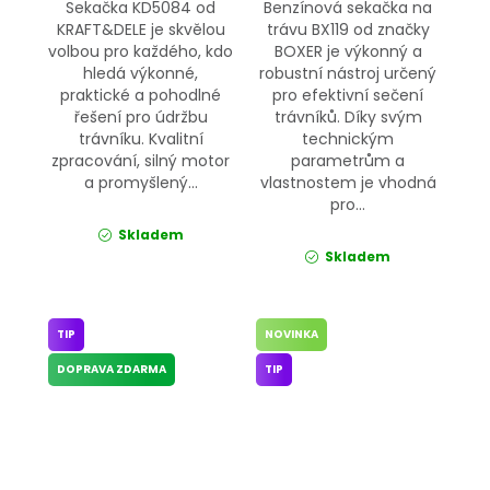
Sekačka KD5084 od
Benzínová sekačka na
KRAFT&DELE je skvělou
trávu BX119 od značky
volbou pro každého, kdo
BOXER je výkonný a
hledá výkonné,
robustní nástroj určený
praktické a pohodlné
pro efektivní sečení
řešení pro údržbu
trávníků. Díky svým
trávníku. Kvalitní
technickým
zpracování, silný motor
parametrům a
a promyšlený...
vlastnostem je vhodná
pro...
Skladem
Skladem
TIP
NOVINKA
DOPRAVA ZDARMA
TIP