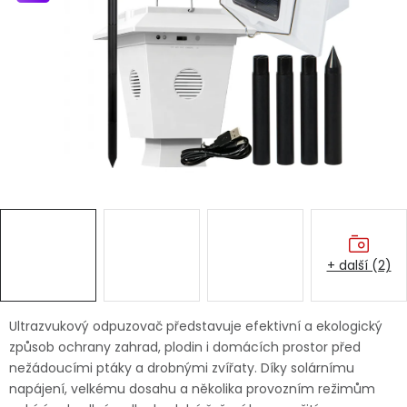
Dětská hřiště
Autodoplňky
Vánoce
Ochranné pomůcky
Fotovoltaika
+ další (2)
Výprodej
Značky
Ultrazvukový odpuzovač představuje efektivní a ekologický
způsob ochrany zahrad, plodin i domácích prostor před
nežádoucími ptáky a drobnými zvířaty. Díky solárnímu
napájení, velkému dosahu a několika provozním režimům