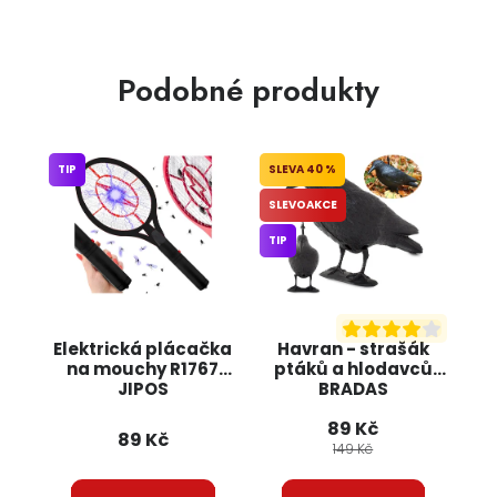
Podobné produkty
TIP
40 %
SLEVOAKCE
TIP
Elektrická plácačka
Havran - strašák
na mouchy R1767
ptáků a hlodavců
JIPOS
BRADAS
89 Kč
89 Kč
149 Kč