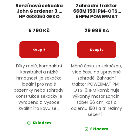
Benzínová sekačka
Zahradní traktor
John Gardener 3,5
660M 150l PM-OTS-
HP G83050 GEKO
6HPM POWERMAT
5 790 Kč
29 999 Kč
Díky malé, kompaktní
Méně času za sekačkou,
konstrukci a nízké
více času na upravené
hmotnosti je sekačka
zahradě. Zahradní
ideální pro malé
traktor POWERMAT PM-
pozemky nebo zahrady.
OTS-6HPM kombinuje
Konstrukce sekačky je
výkonný motor Loncin,
vyrobena z vysoce
záběr 66 cm, koš o
kvalitního kovu se...
objemu 150 l a tři režimy
sečení....
Skladem
Skladem