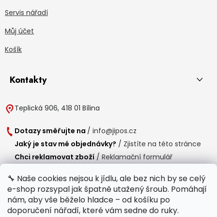
Servis nářadí
Můj účet
Košík
Kontakty
Teplická 906, 418 01 Bílina
Dotazy směřujte na
/
info@jipos.cz
Jaký je stav mé objednávky?
/
Zjistíte na této stránce
Chci reklamovat zboží
/
Reklamační formulář
Chci vrátit zboží do 14 dní
/
Formulář pro vrácení zboží
🔧 Naše cookies nejsou k jídlu, ale bez nich by se celý
e-shop rozsypal jak špatně utažený šroub. Pomáhají
Provozní doba
nám, aby vše běželo hladce – od košíku po
Po-Čt /
8:00 - 15:00
doporučení nářadí, které vám sedne do ruky.