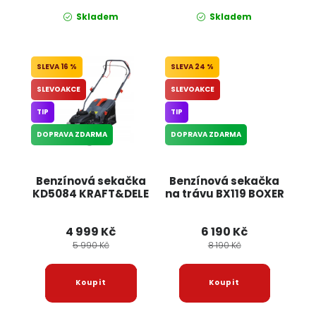
Skladem
Skladem
16 %
24 %
SLEVOAKCE
SLEVOAKCE
TIP
TIP
DOPRAVA ZDARMA
DOPRAVA ZDARMA
Benzínová sekačka
Benzínová sekačka
KD5084 KRAFT&DELE
na trávu BX119 BOXER
4 999 Kč
6 190 Kč
5 990 Kč
8 190 Kč