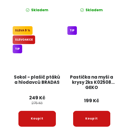
Skladem
Skladem
9 %
TIP
SLEVOAKCE
TIP
Sokol - plašič ptáků
Pastička na myši a
a hlodavců BRADAS
krysy 2ks K02508
GEKO
249 Kč
199 Kč
275 Kč