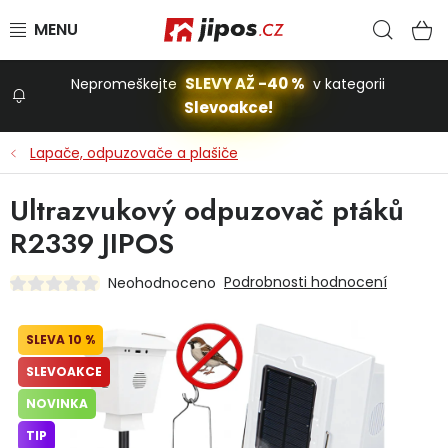
Přejít na obsah
Hled
N
SLEVY AŽ -40 %
Nepromeškejte
v kategorii
Slevoakce!
Slevoakce
Lapače, odpuzovače a plašiče
Zahrada
Ultrazvukový odpuzovač ptáků
R2339 JIPOS
Stavba a dům
Podrobnosti hodnocení
Neohodnoceno
Dílna
10 %
SLEVOAKCE
Domácnost
NOVINKA
TIP