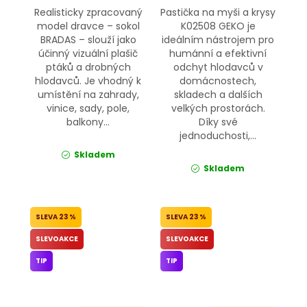
Realisticky zpracovaný
Pastička na myši a krysy
model dravce – sokol
K02508 GEKO je
BRADAS – slouží jako
ideálním nástrojem pro
účinný vizuální plašič
humánní a efektivní
ptáků a drobných
odchyt hlodavců v
hlodavců. Je vhodný k
domácnostech,
umístění na zahrady,
skladech a dalších
vinice, sady, pole,
velkých prostorách.
balkony...
Díky své
jednoduchosti,...
Skladem
Skladem
23 %
23 %
SLEVOAKCE
SLEVOAKCE
TIP
TIP