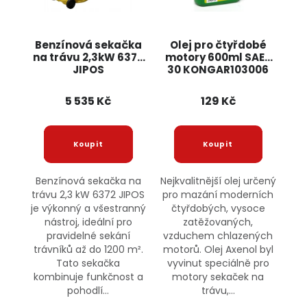
Benzínová sekačka
Olej pro čtyřdobé
na trávu 2,3kW 6372
motory 600ml SAE-
JIPOS
30 KONGAR103006
AXENOL
5 535 Kč
129 Kč
Benzínová sekačka na
Nejkvalitnější olej určený
trávu 2,3 kW 6372 JIPOS
pro mazání moderních
je výkonný a všestranný
čtyřdobých, vysoce
nástroj, ideální pro
zatěžovaných,
pravidelné sekání
vzduchem chlazených
trávníků až do 1200 m².
motorů. Olej Axenol byl
Tato sekačka
vyvinut speciálně pro
kombinuje funkčnost a
motory sekaček na
pohodlí...
trávu,...