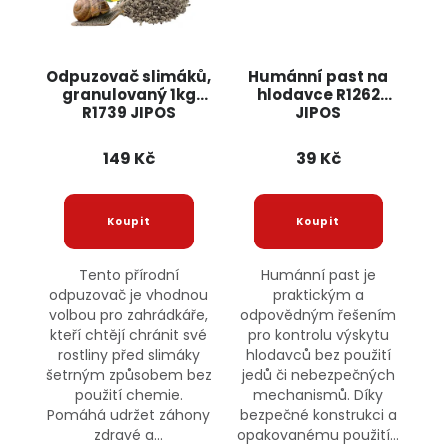
Odpuzovač slimáků,
Humánní past na
granulovaný 1kg
hlodavce R1262
R1739 JIPOS
JIPOS
149 Kč
39 Kč
Tento přírodní
Humánní past je
odpuzovač je vhodnou
praktickým a
volbou pro zahrádkáře,
odpovědným řešením
kteří chtějí chránit své
pro kontrolu výskytu
rostliny před slimáky
hlodavců bez použití
šetrným způsobem bez
jedů či nebezpečných
použití chemie.
mechanismů. Díky
Pomáhá udržet záhony
bezpečné konstrukci a
zdravé a...
opakovanému použití...