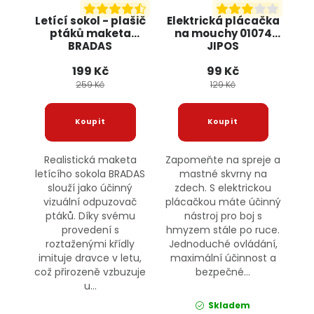
Letící sokol - plašič
Elektrická plácačka
ptáků maketa
na mouchy 01074
BRADAS
JIPOS
199 Kč
99 Kč
259 Kč
129 Kč
Realistická maketa
Zapomeňte na spreje a
letícího sokola BRADAS
mastné skvrny na
slouží jako účinný
zdech. S elektrickou
vizuální odpuzovač
plácačkou máte účinný
ptáků. Díky svému
nástroj pro boj s
provedení s
hmyzem stále po ruce.
roztaženými křídly
Jednoduché ovládání,
imituje dravce v letu,
maximální účinnost a
což přirozeně vzbuzuje
bezpečné...
u...
Skladem