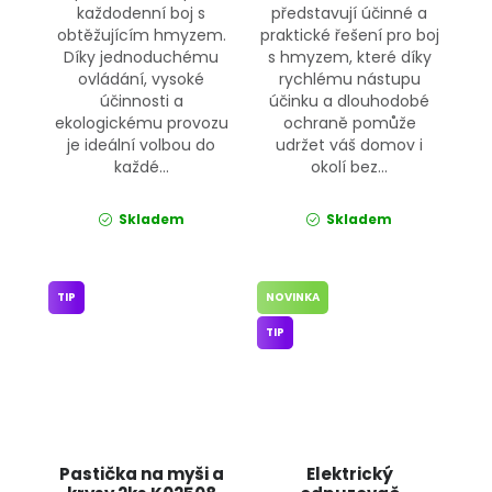
každodenní boj s
představují účinné a
obtěžujícím hmyzem.
praktické řešení pro boj
Díky jednoduchému
s hmyzem, které díky
ovládání, vysoké
rychlému nástupu
účinnosti a
účinku a dlouhodobé
ekologickému provozu
ochraně pomůže
je ideální volbou do
udržet váš domov i
každé...
okolí bez...
Skladem
Skladem
TIP
NOVINKA
TIP
Pastička na myši a
Elektrický