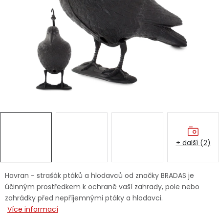
Dětská hřiště
Autodoplňky
Vánoce
Ochranné pomůcky
Fotovoltaika
+ další (2)
Výprodej
Značky
Havran - strašák ptáků a hlodavců od značky BRADAS je
účinným prostředkem k ochraně vaší zahrady, pole nebo
zahrádky před nepříjemnými ptáky a hlodavci.
Více informací