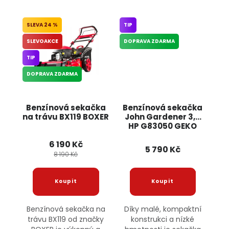
24 %
TIP
SLEVOAKCE
DOPRAVA ZDARMA
TIP
DOPRAVA ZDARMA
Benzínová sekačka
Benzínová sekačka
na trávu BX119 BOXER
John Gardener 3,5
HP G83050 GEKO
6 190 Kč
5 790 Kč
8 190 Kč
Benzínová sekačka na
Díky malé, kompaktní
trávu BX119 od značky
konstrukci a nízké