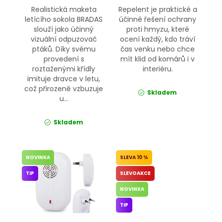
Realistická maketa
Repelent je praktické a
letícího sokola BRADAS
účinné řešení ochrany
slouží jako účinný
proti hmyzu, které
vizuální odpuzovač
ocení každý, kdo tráví
ptáků. Díky svému
čas venku nebo chce
provedení s
mít klid od komárů i v
roztaženými křídly
interiéru.
imituje dravce v letu,
což přirozeně vzbuzuje
Skladem
u...
Skladem
NOVINKA
10 %
TIP
SLEVOAKCE
NOVINKA
TIP