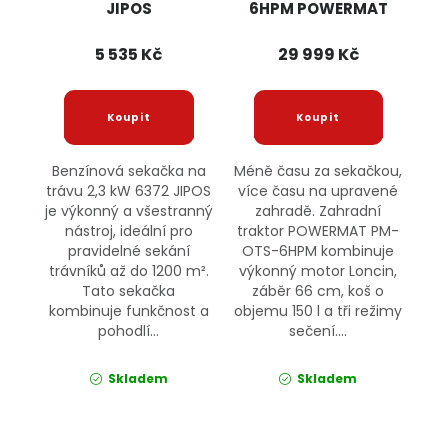
JIPOS
6HPM POWERMAT
5 535 Kč
29 999 Kč
Benzínová sekačka na
Méně času za sekačkou,
trávu 2,3 kW 6372 JIPOS
více času na upravené
je výkonný a všestranný
zahradě. Zahradní
nástroj, ideální pro
traktor POWERMAT PM-
pravidelné sekání
OTS-6HPM kombinuje
trávníků až do 1200 m².
výkonný motor Loncin,
Tato sekačka
záběr 66 cm, koš o
kombinuje funkčnost a
objemu 150 l a tři režimy
pohodlí...
sečení....
Skladem
Skladem