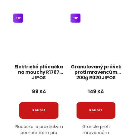
TIP
TIP
Elektrická plácačka
Granulovaný prášek
na mouchy R1767
proti mravencům
JIPOS
200g R020 JIPOS
89 Kč
149 Kč
Plácačka je praktickým
Granule proti
pomocníkem pro
mravencům