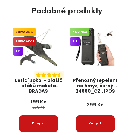
Podobné produkty
23 %
NOVINKA
SLEVOAKCE
TIP
TIP
Letící sokol - plašič
Přenosný repelent
ptáků maketa
na hmyz, černý
BRADAS
24660_CZ JIPOS
199 Kč
399 Kč
259 Kč