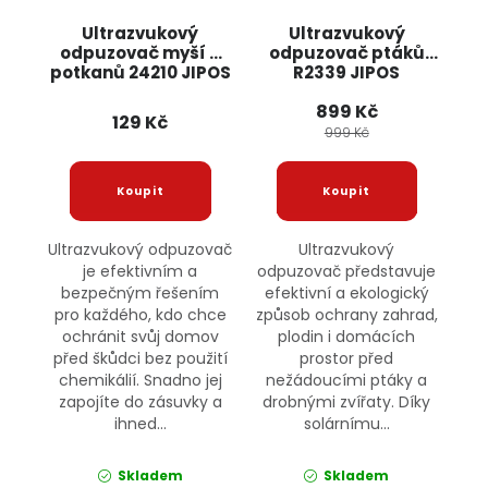
Ultrazvukový
Ultrazvukový
odpuzovač myší a
odpuzovač ptáků
potkanů 24210 JIPOS
R2339 JIPOS
899 Kč
129 Kč
999 Kč
Ultrazvukový odpuzovač
Ultrazvukový
je efektivním a
odpuzovač představuje
bezpečným řešením
efektivní a ekologický
pro každého, kdo chce
způsob ochrany zahrad,
ochránit svůj domov
plodin i domácích
před škůdci bez použití
prostor před
chemikálií. Snadno jej
nežádoucími ptáky a
zapojíte do zásuvky a
drobnými zvířaty. Díky
ihned...
solárnímu...
Skladem
Skladem