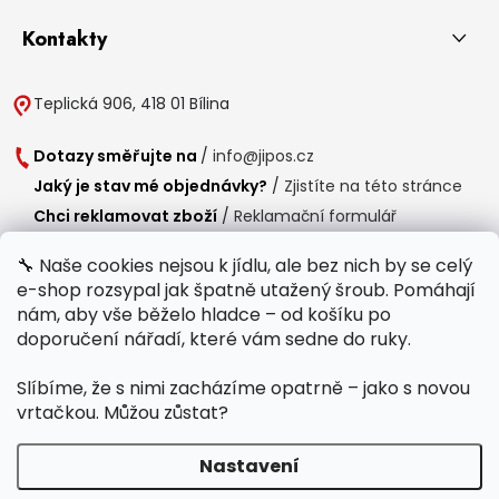
Kontakty
Teplická 906, 418 01 Bílina
Dotazy směřujte na
/
info@jipos.cz
Jaký je stav mé objednávky?
/
Zjistíte na této stránce
Chci reklamovat zboží
/
Reklamační formulář
Chci vrátit zboží do 14 dní
/
Formulář pro vrácení zboží
🔧 Naše cookies nejsou k jídlu, ale bez nich by se celý
e-shop rozsypal jak špatně utažený šroub. Pomáhají
Provozní doba
nám, aby vše běželo hladce – od košíku po
Po-Čt /
8:00 - 15:00
doporučení nářadí, které vám sedne do ruky.
Pá /
7:30 - 14:30
Slíbíme, že s nimi zacházíme opatrně – jako s novou
Polední přestávka /
11:00 - 11:30
vrtačkou. Můžou zůstat?
Nastavení
Copyright 2026
Jipos.cz
. Všechna práva vyhrazena.
Upravit nastavení