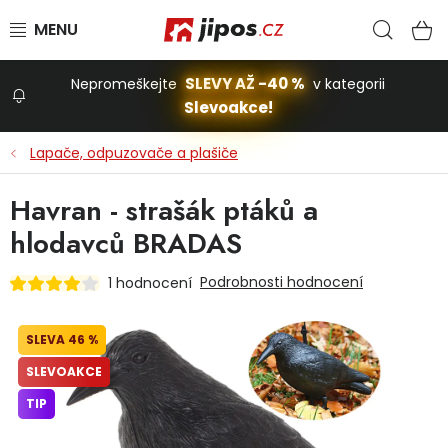
Přejít na obsah
Hled
N
SLEVY AŽ -40 %
Nepromeškejte
v kategorii
Slevoakce!
Slevoakce
Lapače, odpuzovače a plašiče
Zahrada
Havran - strašák ptáků a
hlodavců BRADAS
Stavba a dům
Podrobnosti hodnocení
1 hodnocení
Dílna
46 %
SLEVOAKCE
Domácnost
TIP