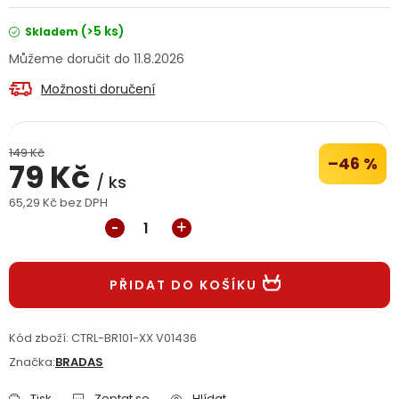
Jaký je aktuální stav mé objednávky?
(>5 ks)
Skladem
11.8.2026
Velkoobchodní spolupráce (B2B)
Prodejna nářadí
Možnosti doručení
Servis nářadí
Hodnocení obchodu
149 Kč
Doprava a platba
Váš zákaznický účet
Kontakt
–46 %
79 Kč
/ ks
65,29 Kč bez DPH
PODPORA
Měrná cena:
Reklamační formulář
Odstoupení ve lhůtě 14 dní
PŘIDAT DO KOŠÍKU
Obchodní podmínky
Reklamační řád
Kód zboží:
CTRL-BR101-XX V01436
Podmínky ochrany osobních údajů
Značka:
BRADAS
Tisk
Zeptat se
Hlídat