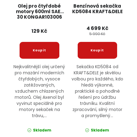
Olej pro čtyřdobé
Benzínová sekačka
motory 600ml SAE-
KD5084 KRAFT&DELE
30 KONGAR103006
AXENOL
4 699 Kč
129 Kč
5 990 Kč
Nejkvalitnější olej určený
Sekačka KD5084 od
pro mazání moderních
KRAFT&DELE je skvělou
čtyřdobých, vysoce
volbou pro každého, kdo
zatěžovaných,
hledá výkonné,
vzduchem chlazených
praktické a pohodlné
motorů. Olej Axenol byl
řešení pro údržbu
vyvinut speciálně pro
trávníku. Kvalitní
motory sekaček na
zpracování, silný motor
trávu,...
a promyšlený...
Skladem
Skladem