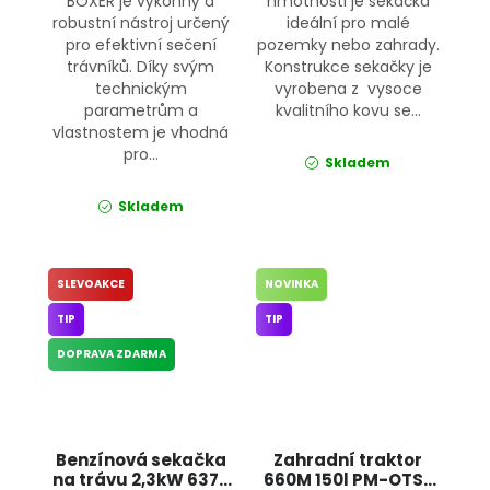
BOXER je výkonný a
hmotnosti je sekačka
robustní nástroj určený
ideální pro malé
pro efektivní sečení
pozemky nebo zahrady.
trávníků. Díky svým
Konstrukce sekačky je
technickým
vyrobena z vysoce
parametrům a
kvalitního kovu se...
vlastnostem je vhodná
pro...
Skladem
Skladem
SLEVOAKCE
NOVINKA
TIP
TIP
DOPRAVA ZDARMA
Benzínová sekačka
Zahradní traktor
na trávu 2,3kW 6372
660M 150l PM-OTS-