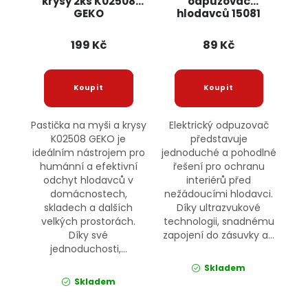
krysy 2ks K02508
odpuzovač
GEKO
hlodavců 15081
JIPOS
199 Kč
89 Kč
Pastička na myši a krysy
Elektrický odpuzovač
K02508 GEKO je
představuje
ideálním nástrojem pro
jednoduché a pohodlné
humánní a efektivní
řešení pro ochranu
odchyt hlodavců v
interiérů před
domácnostech,
nežádoucími hlodavci.
skladech a dalších
Díky ultrazvukové
velkých prostorách.
technologii, snadnému
Díky své
zapojení do zásuvky a...
jednoduchosti,...
Skladem
Skladem